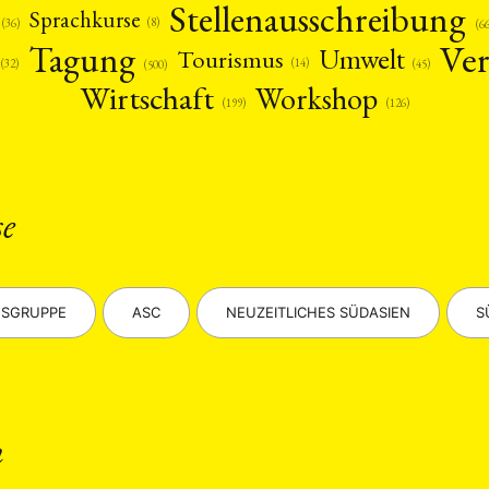
Stellenausschreibung
Sprachkurse
(8)
(36)
(6
Ver
Tagung
Umwelt
Tourismus
(14)
(45)
(32)
(500)
Wirtschaft
Workshop
(126)
(199)
ANG
se
TSKREISE
VERANSTALTUNGEN
EXPERTISE
ANTRAG AUF EINEN
MITGLIEDERBEREICH
DIE DGA
MITGLIEDSCHAFT
SGRUPPE
ASC
NEUZEITLICHES SÜDASIEN
S
eren Mitgliedern
Art
ASIEN (Zeitschrift)
Auszeichnu
(4)
(5)
(25)
s for…
Cinema
DGA
Diskussion
Fellowship
(1287)
(4)
(92)
(74)
(111
schichte
Gesellschaft
Globalisation
Hybrid
Kul
(93)
(283)
(7)
(172)
ratur
Medien
Migration
Nationalism
Online
n
(261)
(24)
(39)
(6)
(235
ikwissenschaften
Praktikum
Präsentation
Programm
(13)
(8)
(13)