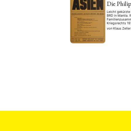
Die Phili
Leicht gekürzte
BRD in Manila. W
Familienzusamme
Kriegsrechts 19
von
Klaus Zeller