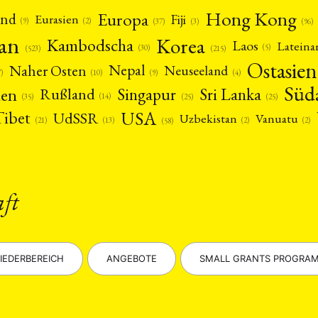
Hong Kong
Europa
and
Fiji
Eurasien
(9)
(2)
(3)
(96)
(37)
pan
Korea
Kambodscha
Laos
Latein
(5)
(30)
(523)
(215)
Ostasien
Nepal
Naher Osten
Neuseeland
(4)
(9)
(10)
7)
Süd
nen
Singapur
Sri Lanka
Rußland
(14)
(25)
(25)
(35)
USA
Tibet
UdSSR
Uzbekistan
Vanuatu
(21)
(2)
(2)
(13)
(58)
aft
IEDERBEREICH
ANGEBOTE
SMALL GRANTS PROGRA