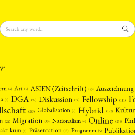
er
ASIEN (Zeitschrift)
Auszeichnung
Art
ern
(5)
(4)
(25)
F
DGA
Diskussion
Fellowship
ma
(4)
(74)
(92)
(111)
llschaft
Hybrid
Kultur
Globalisation
(7)
(172)
(283)
Online
Migration
n
Phi
Nationalism
(6)
(39)
(24)
(235)
Publikatio
Präsentation
raktikum
Programm
(13)
(5)
(8)