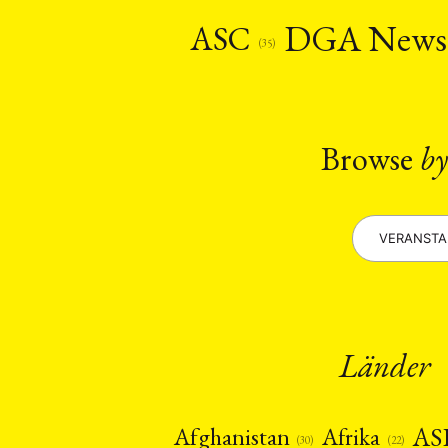
Recht
Religio
(20)
DGA New
ASC
Stipendium
(53
(35)
Umwe
MITGLIEDSC
Browse
by
VERANST
Länder
AS
Afghanistan
Afrika
(22)
(30)