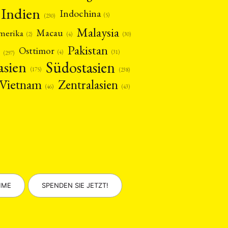
Indien
Indochina
(5)
(230)
Malaysia
Macau
amerika
(4)
(2)
(30)
Pakistan
Osttimor
(4)
(31)
(297)
asien
Südostasien
(175)
(238)
Vietnam
Zentralasien
(46)
(43)
MME
SPENDEN SIE JETZT!