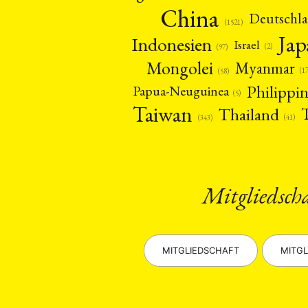
China
Deutschl
(1521)
Ja
Indonesien
Israel
(2)
(97)
Mongolei
Myanmar
(1
(58)
Philippi
Papua-Neuguinea
(5)
Taiwan
Thailand
(41)
(343)
Mitgliedsch
MITGLIEDSCHAFT
MITGL