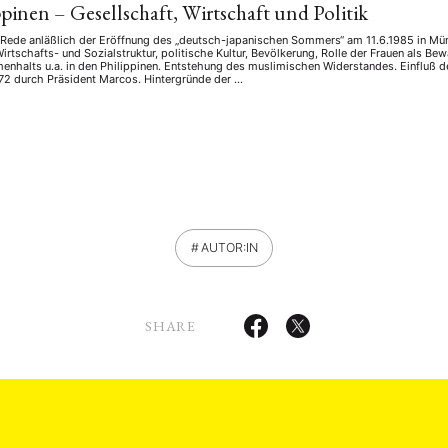
ppinen – Gesellschaft, Wirtschaft und Politik
 Rede anläßlich der Eröffnung des „deutsch-japanischen Sommers“ am 11.6.1985 in Münc
irtschafts- und Sozialstruktur, politische Kultur, Bevölkerung, Rolle der Frauen als Be
nhalts u.a. in den Philippinen. Entstehung des muslimischen Widerstandes. Einfluß d
72 durch Präsident Marcos. Hintergründe der …
AUTOR:IN
SHARE