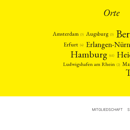
Orte
Ber
Amsterdam
Augsburg
(3)
(3)
Erlangen-Nür
Erfurt
(4)
Hamburg
Hei
(61)
Ma
Ludwigshafen am Rhein
(2)
MITGLIEDSCHAFT
S