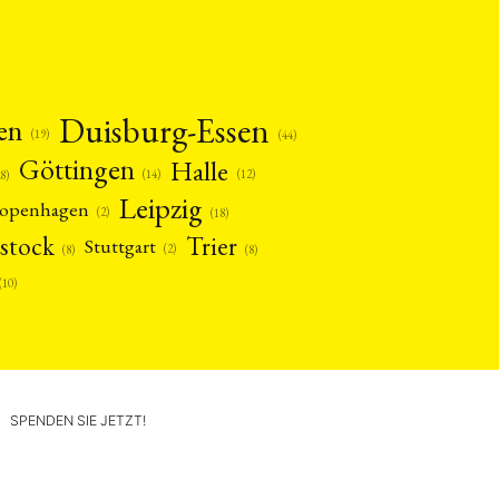
Duisburg-Essen
en
(19)
(44)
Göttingen
Halle
(14)
(12)
28)
Leipzig
openhagen
(2)
(18)
stock
Trier
Stuttgart
(2)
(8)
(8)
(10)
SPENDEN SIE JETZT!