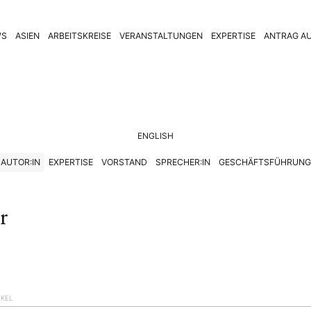
WS
ASIEN
ARBEITSKREISE
VERANSTALTUNGEN
EXPERTISE
ANTRAG AU
ENGLISH
AUTOR:IN
EXPERTISE
VORSTAND
SPRECHER:IN
GESCHÄFTSFÜHRUNG
r
IKEL