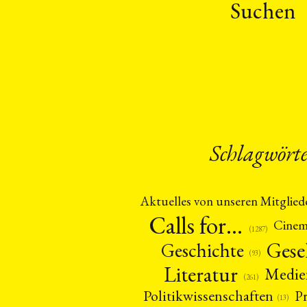
Suchen
Schlagwört
Aktuelles von unseren Mitglied
Calls for…
Cine
(1287)
Gese
Geschichte
(93)
Literatur
Medie
(261)
Politikwissenschaften
P
(13)