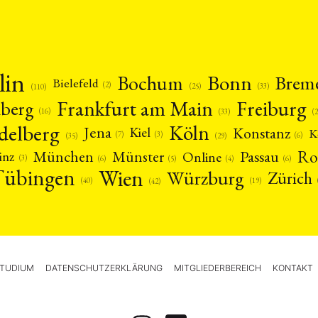
lin
Bonn
Bochum
Brem
Bielefeld
(2)
(25)
(33)
(110)
Frankfurt am Main
Freiburg
nberg
(16)
(
(33)
delberg
Köln
Jena
Konstanz
Kiel
K
(3)
(7)
(6)
(29)
(35)
Ro
München
Passau
Münster
inz
Online
(3)
(5)
(4)
(6)
(6)
Tübingen
Wien
Würzburg
Zürich
(19)
(40)
(42)
TUDIUM
DATENSCHUTZERKLÄRUNG
MITGLIEDERBEREICH
KONTAKT