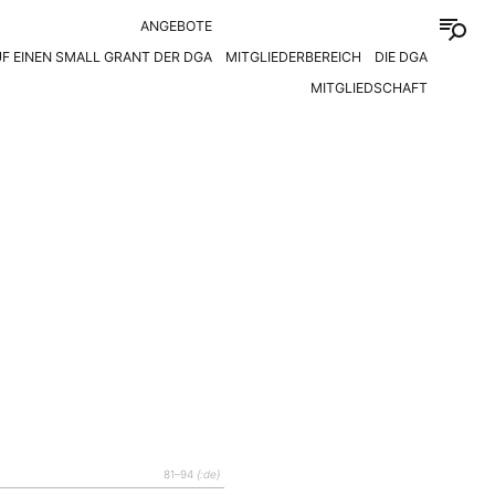
ANGEBOTE
F EINEN SMALL GRANT DER DGA
MITGLIEDERBEREICH
DIE DGA
MITGLIEDSCHAFT
81–94
{:de}