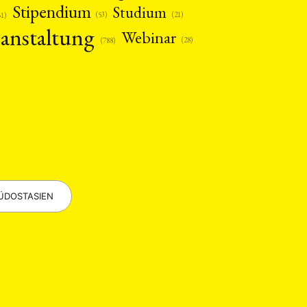
Stipendium
Studium
(53)
(21)
61)
anstaltung
Webinar
(28)
(788)
EBOTE
 SMALL GRANT DER DGA
ÜDOSTASIEN
ng
Bericht
(12)
(128)
Forschung
)
(234)
tur
Kunst
(27)
(4)
Philosophie
)
(12)
Publikation
(5)
(23)