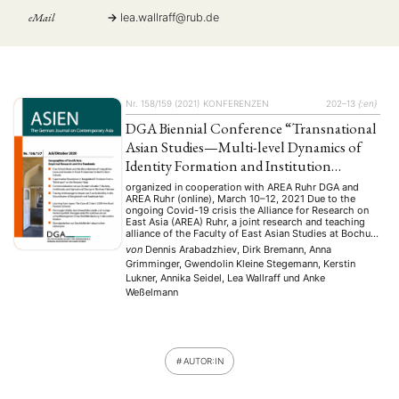
eMail
lea.wallraff
@
rub.de
Nr. 158/159 (2021)
KONFERENZEN
202–13
{:en}
DGA Biennial Conference “Transnational
Asian Studies—Multi-level Dynamics of
Identity Formation and Institution
Building”
organized in cooperation with AREA Ruhr DGA and
AREA Ruhr (online), March 10–12, 2021 Due to the
ongoing Covid-19 crisis the Alliance for Research on
East Asia (AREA) Ruhr, a joint research and teaching
alliance of the Faculty of East Asian Studies at Bochum
University and the Institute of East Asian Studies at the
von
Dennis Arabadzhiev, Dirk Bremann, Anna
University …
Grimminger, Gwendolin Kleine Stegemann, Kerstin
Lukner, Annika Seidel, Lea Wallraff
und
Anke
Weßelmann
AUTOR:IN