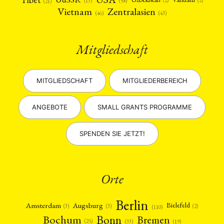
(2)
(2)
(58)
(13)
(21)
Vietnam
Zentralasien
(46)
(43)
Mitgliedschaft
MITGLIEDSCHAFT
MITGLIEDERBEREICH
ANGEBOTE
SMALL GRANTS PROGRAMME
SPENDEN SIE JETZT!
Orte
Berlin
Amsterdam
Augsburg
Bielefeld
(2)
(3)
(3)
(110)
Bonn
Bochum
Bremen
(25)
(19)
(33)