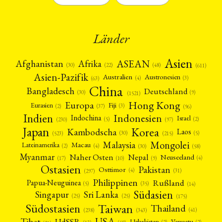
Länder
Asien
Afrika
ASEAN
Afghanistan
(22)
(30)
(48)
(611)
Asien-Pazifik
Australien
Austronesien
(4)
(3)
(63)
China
Bangladesch
Deutschland
(9)
(30)
(1521)
Hong Kong
Europa
Fiji
Eurasien
(3)
(2)
(37)
(96)
Indien
Indonesien
Indochina
Israel
(2)
(5)
(97)
(230)
Japan
Korea
Kambodscha
Laos
(5)
(30)
(523)
(215)
Mongolei
Malaysia
Macau
Lateinamerika
(4)
(2)
(30)
(58)
Myanmar
Nepal
Naher Osten
Neuseeland
(4)
(17)
(10)
(9)
Ostasien
Pakistan
Osttimor
(4)
(31)
(297)
Philippinen
Rußland
Papua-Neuguinea
(5)
(35)
(14)
Südasien
Singapur
Sri Lanka
(25)
(25)
(175)
Taiwan
Südostasien
Thailand
(41)
(238)
(343)
USA
Tibet
UdSSR
Uzbekistan
Vanuatu