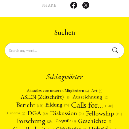
SHARE
Suchen
Schlagwörter
Art
Aktuelles von unseren Mitgliedern
(4)
(5)
ASIEN (Zeitschrift)
Auszeichnung
(12)
(25)
Calls for…
Bericht
Bildung
(22)
(128)
(1287)
Fellowship
DGA
Diskussion
Cinema
(4)
(92)
(74)
(111)
Forschung
Geschichte
Geografie
(2)
(93)
(234)
Gesellschaft
Hybrid
Globalisation