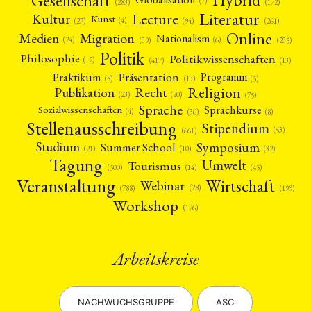
(7)
(172)
(283)
Literatur
Lecture
Kultur
Kunst
(4)
(27)
(94)
(261)
Online
Migration
Medien
Nationalism
(6)
(24)
(39)
(235)
Politik
Philosophie
Politikwissenschaften
(12)
(13)
(417)
Präsentation
Praktikum
Programm
(5)
(8)
(13)
Religion
Publikation
Recht
(23)
(20)
(75)
Sprache
Sprachkurse
Sozialwissenschaften
(4)
(36)
(8)
Stellenausschreibung
Stipendium
(53)
(661)
Symposium
Studium
Summer School
(21)
(10)
(32)
Tagung
Umwelt
Tourismus
(45)
(14)
(500)
Veranstaltung
Wirtschaft
Webinar
(28)
(788)
(199)
Workshop
(126)
Arbeitskreise
NEWS
ASIEN
ARBEITSKREISE
VERANSTALTUNGEN
EXPERTISE
ANGEBOTE
ANTRAG AUF EINEN SMALL GRANT DER DGA
MITGLIEDERBEREICH
DIE DGA
NACHWUCHSGRUPPE
ASC
MITGLIEDSCHAFT