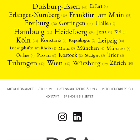
Duisburg-Essen
Erfurt
(4)
(44)
Frankfurt am Main
Erlangen-Nürnberg
(16)
(33)
Freiburg
Halle
Göttingen
(12)
(14)
(28)
Hamburg
Heidelberg
Jena
Kiel
(3)
(7)
(61)
(35)
Köln
Leipzig
Konstanz
Kopenhagen
(2)
(6)
(18)
(29)
München
Münster
Mainz
Ludwigshafen am Rhein
(2)
(6)
(3)
(5)
Rostock
Trier
Passau
Online
Stuttgart
(2)
(6)
(4)
(8)
(8)
Tübingen
Wien
Würzburg
Zürich
(10)
(42)
(40)
(19)
MITGLIEDSCHAFT
STUDIUM
DATENSCHUTZERKLÄRUNG
MITGLIEDERBEREICH
KONTAKT
SPENDEN SIE JETZT!