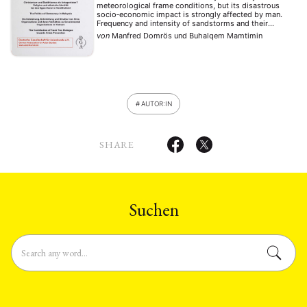
meteorological frame conditions, but its disastrous
socio‐economic impact is strongly affected by man.
Frequency and intensity of sandstorms and their
associated negative human and societal impact have
von
Manfred Domrös
und
Buhalqem Mamtimin
increased in the recent past making the Tarim Basin a
more …
AUTOR:IN
SHARE
Suchen