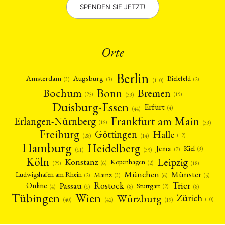
SPENDEN SIE JETZT!
Orte
Berlin
Amsterdam
Augsburg
Bielefeld
(2)
(3)
(3)
(110)
Bonn
Bochum
Bremen
(25)
(19)
(33)
Duisburg-Essen
Erfurt
(4)
(44)
Frankfurt am Main
Erlangen-Nürnberg
(16)
(33)
Freiburg
Halle
Göttingen
(12)
(14)
(28)
Hamburg
Heidelberg
Jena
Kiel
(3)
(7)
(61)
(35)
Köln
Leipzig
Konstanz
Kopenhagen
(2)
(6)
(18)
(29)
München
Münster
Mainz
Ludwigshafen am Rhein
(2)
(6)
(3)
(5)
Rostock
Trier
Passau
Online
Stuttgart
(2)
(6)
(4)
(8)
(8)
Tübingen
Wien
Würzburg
Zürich
(10)
(42)
(40)
(19)