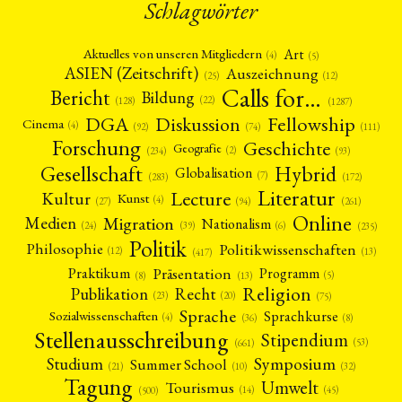
Schlagwörter
Art
Aktuelles von unseren Mitgliedern
(4)
(5)
ASIEN (Zeitschrift)
Auszeichnung
(12)
(25)
Calls for…
Bericht
Bildung
(22)
(128)
(1287)
Fellowship
DGA
Diskussion
Cinema
(4)
(92)
(74)
(111)
Forschung
Geschichte
Geografie
(2)
(93)
(234)
Gesellschaft
Hybrid
Globalisation
(7)
(172)
(283)
Literatur
Lecture
Kultur
Kunst
(4)
(27)
(94)
(261)
Online
Migration
Medien
Nationalism
(6)
(24)
(39)
(235)
Politik
Philosophie
Politikwissenschaften
(12)
(13)
(417)
Präsentation
Praktikum
Programm
(5)
(8)
(13)
Religion
Publikation
Recht
(23)
(20)
(75)
Sprache
Sprachkurse
Sozialwissenschaften
(4)
(36)
(8)
Stellenausschreibung
Stipendium
(53)
(661)
Symposium
Studium
Summer School
(21)
(10)
(32)
Tagung
Umwelt
Tourismus
(45)
(14)
(500)