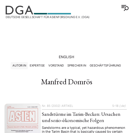
DEUTSCHE GESELLSCHAFT FÜR ASIENFORSCHUNG E.V. (DGA)
ENGLISH
AUTOR:IN
EXPERTISE
VORSTAND
SPRECHER:IN
GESCHÄFTSFÜHRUNG
Manfred Domrös
Nr. 85 (2002)
ARTIKEL
5–18
{:de}
Sandstürme im Tarim-Becken: Ursachen
und sozio-ökonomische Folgen
Sandstorms are a typical, yet hazardous phenomenon
in the Tarim Basin that is basically caused by certain