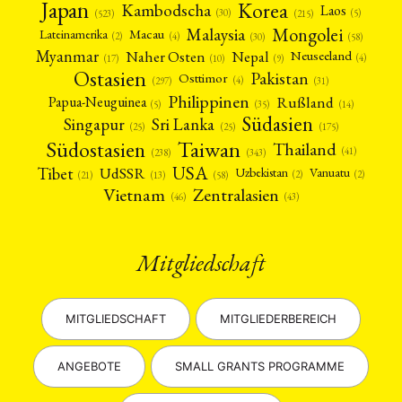
Japan
Korea
Kambodscha
Laos
(5)
(30)
(523)
(215)
Mongolei
Malaysia
Macau
Lateinamerika
(4)
(2)
(30)
(58)
Myanmar
Nepal
Naher Osten
Neuseeland
(4)
(17)
(10)
(9)
Ostasien
Pakistan
Osttimor
(4)
(31)
(297)
Philippinen
Rußland
Papua-Neuguinea
(5)
(35)
(14)
Südasien
Singapur
Sri Lanka
(25)
(25)
(175)
Taiwan
Südostasien
Thailand
(41)
(238)
(343)
USA
Tibet
UdSSR
Uzbekistan
Vanuatu
(2)
(2)
(58)
(13)
(21)
Vietnam
Zentralasien
(46)
(43)
Mitgliedschaft
MITGLIEDSCHAFT
MITGLIEDERBEREICH
ANGEBOTE
SMALL GRANTS PROGRAMME