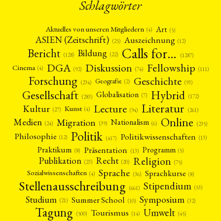
Schlagwörter
Art
Aktuelles von unseren Mitgliedern
(4)
(5)
ASIEN (Zeitschrift)
Auszeichnung
(12)
(25)
Calls for…
Bericht
Bildung
(22)
(128)
(1287)
Fellowship
DGA
Diskussion
Cinema
(4)
(92)
(74)
(111)
Forschung
Geschichte
Geografie
(2)
(93)
(234)
Gesellschaft
Hybrid
Globalisation
(7)
(172)
(283)
Literatur
Lecture
Kultur
Kunst
(4)
(27)
(94)
(261)
Online
Migration
Medien
Nationalism
(6)
(24)
(39)
(235)
Politik
Philosophie
Politikwissenschaften
(12)
(13)
(417)
Präsentation
Praktikum
Programm
(5)
(8)
(13)
Religion
Publikation
Recht
(23)
(20)
(75)
Sprache
Sprachkurse
Sozialwissenschaften
(4)
(36)
(8)
Stellenausschreibung
Stipendium
(53)
(661)
Symposium
Studium
Summer School
(21)
(10)
(32)
Tagung
Umwelt
Tourismus
(45)
(14)
(500)