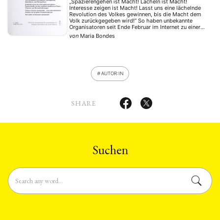
„Spazierengehen ist Macht! Lächeln ist Macht!
Interesse zeigen ist Macht! Lasst uns eine lächelnde
Revolution des Volkes gewinnen, bis die Macht dem
Volk zurückgegeben wird!“ So haben unbekannte
Organisatoren seit Ende Februar im Internet zu einer
chinesischen Jasmin-Revolution nach arabischem
von
Maria Bondes
Vorbild aufgerufen. In anfänglich 13 und zuletzt über
fünfzig Städten sollten sich die Menschen jeden …
AUTOR:IN
SHARE
Suchen