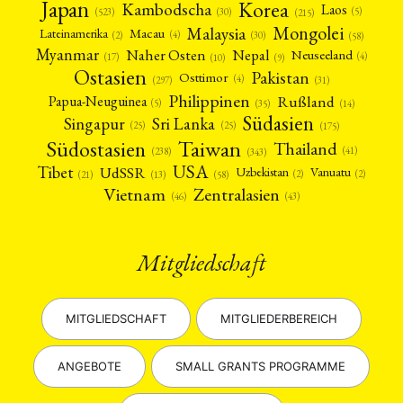
Japan
Korea
Kambodscha
Laos
(5)
(30)
(523)
(215)
Mongolei
Malaysia
Macau
Lateinamerika
(4)
(2)
(30)
(58)
Myanmar
Nepal
Naher Osten
Neuseeland
(4)
(17)
(10)
(9)
Ostasien
Pakistan
Osttimor
(4)
(31)
(297)
Philippinen
Rußland
Papua-Neuguinea
(5)
(35)
(14)
Südasien
Singapur
Sri Lanka
(25)
(25)
(175)
Taiwan
Südostasien
Thailand
(41)
(238)
(343)
USA
Tibet
UdSSR
Uzbekistan
Vanuatu
(2)
(2)
(58)
(13)
(21)
Vietnam
Zentralasien
(46)
(43)
Mitgliedschaft
MITGLIEDSCHAFT
MITGLIEDERBEREICH
ANGEBOTE
SMALL GRANTS PROGRAMME