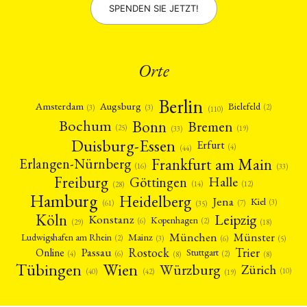
SPENDEN SIE JETZT!
Orte
Berlin
Amsterdam
Augsburg
Bielefeld
(2)
(3)
(3)
(110)
Bonn
Bochum
Bremen
(25)
(19)
(33)
Duisburg-Essen
Erfurt
(4)
(44)
Frankfurt am Main
Erlangen-Nürnberg
(16)
(33)
Freiburg
Halle
Göttingen
(12)
(14)
(28)
Hamburg
Heidelberg
Jena
Kiel
(3)
(7)
(61)
(35)
Köln
Leipzig
Konstanz
Kopenhagen
(2)
(6)
(18)
(29)
München
Münster
Mainz
Ludwigshafen am Rhein
(2)
(6)
(3)
(5)
Rostock
Trier
Passau
Online
Stuttgart
(2)
(6)
(4)
(8)
(8)
Tübingen
Wien
Würzburg
Zürich
(10)
(42)
(40)
(19)