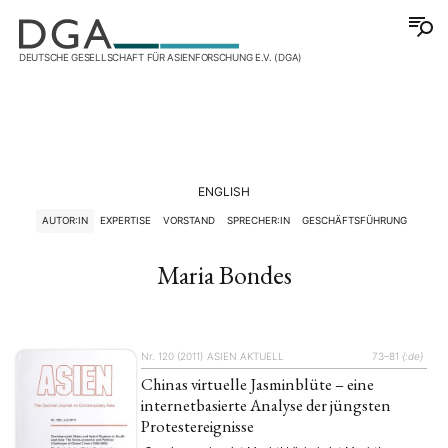
DEUTSCHE GESELLSCHAFT FÜR ASIENFORSCHUNG E.V. (DGA)
ENGLISH
AUTOR:IN
EXPERTISE
VORSTAND
SPRECHER:IN
GESCHÄFTSFÜHRUNG
Maria Bondes
Nr. 120 (2011)
ASIEN AKTUELL
73–81
{:de}
Chinas virtuelle Jasminblüte – eine
internetbasierte Analyse der jüngsten
Protestereignisse