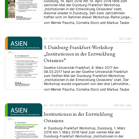
Duisburg, 19. April 2018 Am 19. April 2018 fand zum
sechsten Mal der Duisburg-Frankfurt Workshop
„Institutionen in der Entwicklung Ostasiens“ statt,
diesmal wieder in Duisburg. Seit zwei Jahrzehnten
treffen sich im Rahmen dieser Workshop-Reihe junge
WissenschaftlerInnen, die institutionenökonomische
von
Werner Pascha, Cornelia Storz
und
Markus Taube
Ansätze einsetzen, um aktuelle Fragestellungen der
wirtschaftlichen Entwicklung in Ostasien (China,
Japan, Korea) zu erforschen. Ausgerichtet wurde …
Nr. 145 (2017)
KONFERENZEN
102
{:de}
5. Duisburg-Frankfurt-Workshop
„Institutionen in der Entwicklung
Ostasiens“
Goethe-Universität Frankfurt, 8. März 2017 Am
08.03.2017 fand an der Goethe-Universität Frankfurt
zum fünften Mal der Duisburg-Frankfurt-Workshop
„Institutionen in der Entwicklung Ostasiens“ statt. Der
Workshop wurde organisiert von den drei Lehrstühlen
Institutionen- und Innovationsökonomik, insb.
von
Werner Pascha, Cornelia Storz
und
Markus Taube
Japan/Ostasien (Prof. Dr. C. Storz, Goethe-Universität
Frankfurt), Ostasienwirtschaft/Japan und Korea (Prof.
Dr. W. Pascha, Universität Duisburg-Essen) und
Ostasienwirtschaft/China (Prof. Dr. …
Nr. 140 (2016)
KONFERENZEN
139–40
{:de}
Institutionen in der Entwicklung
Ostasiens
4. Duisburg-Frankfurt Workshop, Duisburg, 1. März
2016 Am 1. März 2016 fand zum vierten Mal der
Duisburg-Frankfurt Workshop „Institutionen in der