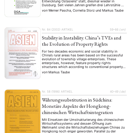
Entwicklung Ostasiens“ statt, diesmal wieder in
Duisburg. Seit vielen Jahren greifen drei Lehrstühle mit
kongruenten Forschungsansätzen diese Fragen im
von
Werner Pascha, Cornelia Storz
und
Markus Taube
Rahmen einer Workshopreihe auf: die Professuren für
Ostasienwirtschaft Japan/Korea bzw. China an der
Universität Duisburg-Essen …
Nr. 84 (2002)
ARTIKEL
59–66
{:en}
Stability in Instability. China’s TVEs and
the Evolution of Property Rights
For two decades economic and social stability in
China’s rural areas has been based on the successful
evolution of township village enterprises. These
enterprises, however, feature property rights
structures which according to conventional property
rights theory should make these enterprises highly
von
Markus Taube
inefficient and prone to quick dissolution. But as closer
analysis indicates, exactly these ambiguous …
Nr. 58 (1996)
ARTIKEL
40–49
{:de}
Währungssubstitution in Südchina:
Monetäre Aspekte der Hongkong-
chinesischen Wirtschaftsintegration
Mit Einsetzen der Umstrukturierung des chinesischen
Wirtschaftssystems und dessen Öffnung zum
Weltmarkt sind die Wirtschaftsbeziehungen Chinas zu
Hongkong noch enger geworden. Parallel zu der