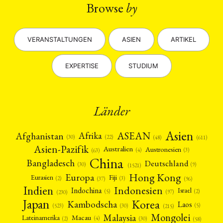
Browse
by
VERANSTALTUNGEN
ASIEN
ARTIKEL
EXPERTISE
STUDIUM
Länder
Asien
Afrika
ASEAN
Afghanistan
(22)
(30)
(48)
(611)
Asien-Pazifik
Australien
Austronesien
(4)
(3)
(63)
China
Bangladesch
Deutschland
(9)
(30)
(1521)
Hong Kong
Europa
Fiji
Eurasien
(3)
(2)
(37)
(96)
Indien
Indonesien
Indochina
Israel
(2)
(5)
(97)
(230)
Japan
Korea
Kambodscha
Laos
(5)
(30)
(523)
(215)
Mongolei
Malaysia
Macau
Lateinamerika
(4)
(2)
(30)
(58)