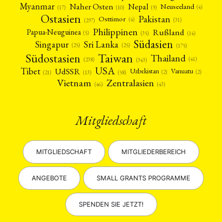
Myanmar
Nepal
Naher Osten
Neuseeland
(4)
(17)
(10)
(9)
Ostasien
Pakistan
Osttimor
(4)
(31)
(297)
Philippinen
Rußland
Papua-Neuguinea
(5)
(35)
(14)
Südasien
Singapur
Sri Lanka
(25)
(25)
(175)
Taiwan
Südostasien
Thailand
(41)
(238)
(343)
USA
Tibet
UdSSR
Uzbekistan
Vanuatu
(2)
(2)
(58)
(13)
(21)
Vietnam
Zentralasien
(46)
(43)
Mitgliedschaft
MITGLIEDSCHAFT
MITGLIEDERBEREICH
ANGEBOTE
SMALL GRANTS PROGRAMME
SPENDEN SIE JETZT!