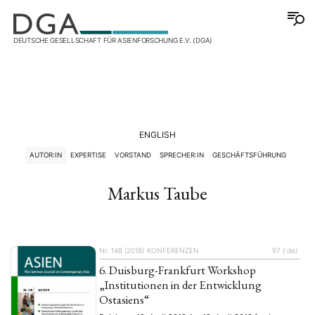
DEUTSCHE GESELLSCHAFT FÜR ASIENFORSCHUNG E.V. (DGA)
ENGLISH
AUTOR:IN
EXPERTISE
VORSTAND
SPRECHER:IN
GESCHÄFTSFÜHRUNG
Markus Taube
Nr. 148 (2018)
KONFERENZEN
97
{:de}
6. Duisburg-Frankfurt Workshop
„Institutionen in der Entwicklung
Ostasiens“