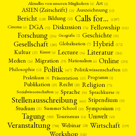
Art
Aktuelles von unseren Mitgliedern
(4)
(5)
ASIEN (Zeitschrift)
Auszeichnung
(12)
(25)
Calls for…
Bericht
Bildung
(22)
(128)
(1287)
Fellowship
DGA
Diskussion
Cinema
(4)
(92)
(74)
(111)
Forschung
Geschichte
Geografie
(2)
(93)
(234)
Gesellschaft
Hybrid
Globalisation
(7)
(172)
(283)
Literatur
Lecture
Kultur
Kunst
(4)
(27)
(94)
(261)
Online
Migration
Medien
Nationalism
(6)
(24)
(39)
(235)
NEWS
ASIEN
ARBEITSKREISE
VERANSTALTUNGEN
EXPERTISE
Politik
Philosophie
Politikwissenschaften
(12)
(13)
(417)
ANGEBOTE
Präsentation
Praktikum
Programm
(5)
(8)
(13)
ANTRAG AUF EINEN SMALL GRANT DER DGA
MITGLIEDERBEREICH
DIE DGA
Religion
Publikation
Recht
(23)
(20)
(75)
MITGLIEDSCHAFT
Sprache
Sprachkurse
Sozialwissenschaften
(4)
(36)
(8)
Stellenausschreibung
Stipendium
(53)
(661)
Aktuelles von unseren Mitgliedern
Art
ASIEN (Zeitschrift)
(4)
(5)
(25)
Symposium
Studium
Summer School
Auszeichnung
Bericht
Bildung
Calls for…
(12)
(128)
(22)
(1287)
(21)
(10)
(32)
Tagung
Cinema
DGA
Diskussion
Fellowship
Forschung
(4)
(92)
(74)
(111)
(234)
Umwelt
Tourismus
(45)
(14)
(500)
Geografie
Geschichte
Gesellschaft
Globalisation
(2)
(93)
(283)
(7)
Veranstaltung
Wirtschaft
Webinar
Hybrid
Kultur
Kunst
Lecture
Literatur
(172)
(27)
(4)
(94)
(261)
(28)
(788)
(199)
Medien
Migration
Nationalism
Online
Workshop
(24)
(39)
(6)
(235)
(126)