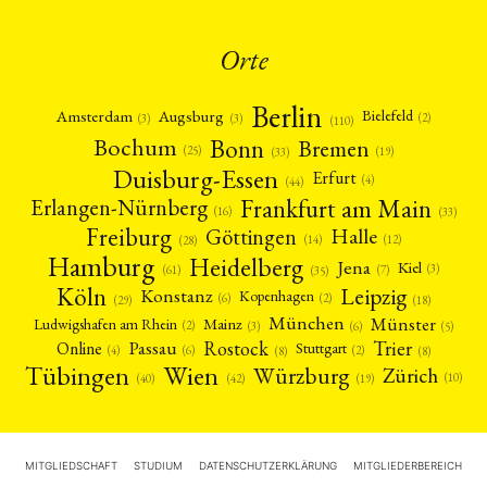
Orte
Berlin
Amsterdam
Augsburg
Bielefeld
(2)
(3)
(3)
(110)
Bonn
Bochum
Bremen
(25)
(19)
(33)
Duisburg-Essen
Erfurt
(4)
(44)
Frankfurt am Main
Erlangen-Nürnberg
(16)
(33)
Freiburg
Halle
Göttingen
(12)
(14)
(28)
Hamburg
Heidelberg
Jena
Kiel
(3)
(7)
(61)
(35)
Köln
Leipzig
Konstanz
Kopenhagen
(2)
(6)
(18)
(29)
München
Münster
Mainz
Ludwigshafen am Rhein
(2)
(6)
(3)
(5)
Rostock
Trier
Passau
Online
Stuttgart
(2)
(6)
(4)
(8)
(8)
Tübingen
Wien
Würzburg
Zürich
(10)
(42)
(40)
(19)
MITGLIEDSCHAFT
STUDIUM
DATENSCHUTZERKLÄRUNG
MITGLIEDERBEREICH