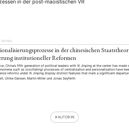
zessen in der post-maoistischen VR
)
ARTIKEL
ionalisierungsprozesse in der chinesischen Staatstheo
erung institutioneller Reformen
ice, China’s fifth generation of political leaders with Xi Jinping at the center has made s
enomena such as (oscillating) processes of centralization and personalization have be
ance reforms under Xi Jinping display distinct features that mark a significant departu
lt, Ulrike Gansen, Martin Miller
und
Jonas Seyferth
AUTOR:IN