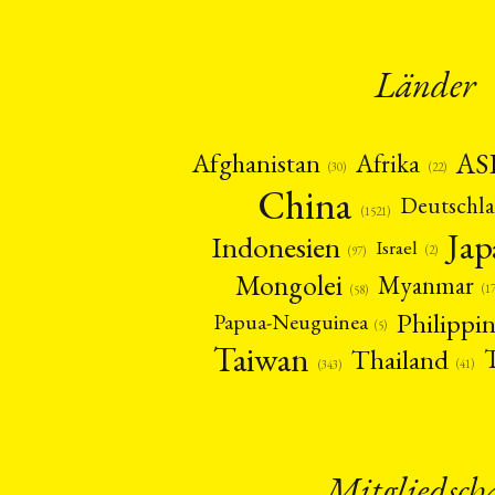
Länder
AS
Afghanistan
Afrika
(22)
(30)
China
Deutschl
(1521)
Ja
Indonesien
Israel
(2)
(97)
Mongolei
Myanmar
(1
(58)
Philippi
Papua-Neuguinea
(5)
Taiwan
Thailand
(41)
(343)
Mitgliedsch