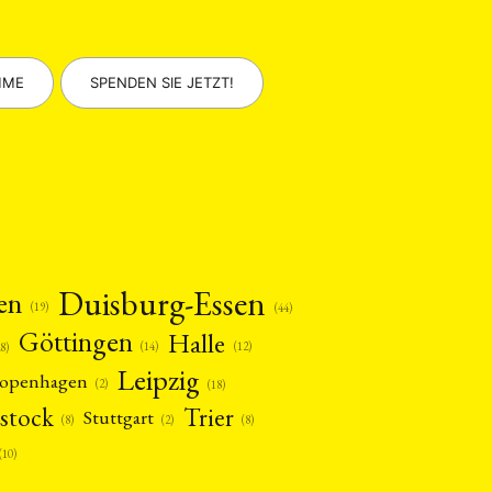
MME
SPENDEN SIE JETZT!
Duisburg-Essen
en
(19)
(44)
Göttingen
Halle
(14)
(12)
28)
Leipzig
openhagen
(2)
(18)
stock
Trier
Stuttgart
(2)
(8)
(8)
(10)