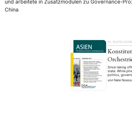
und arbeitete in Zusatzmodulen zu Governance-Pro
China
Nr. 152/153 (2019
Konstitut
Orchestri
Since taking off
state. While ph
politics, govern
von
Nele Noesse