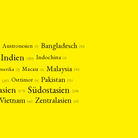
Bangladesch
Austronesien
(30)
(3)
Indien
Indochina
(5)
(230)
Malaysia
Macau
amerika
(4)
(2)
(30)
Pakistan
Osttimor
(4)
(31)
(297)
asien
Südostasien
(175)
(238)
Vietnam
Zentralasien
(46)
(43)