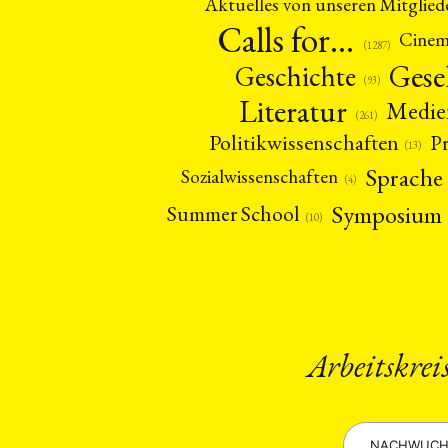
Aktuelles von unseren Mitglied
Calls for…
Cine
(1287)
Gese
Geschichte
(93)
Literatur
Medie
(261)
Politikwissenschaften
P
(13)
Sprache
Sozialwissenschaften
(4)
Symposium
Summer School
(10)
NEWS
ASIEN
ARBEI
Arbeitskrei
Aktuelles von uns
Bildung
Call
(22)
NACHWUCH