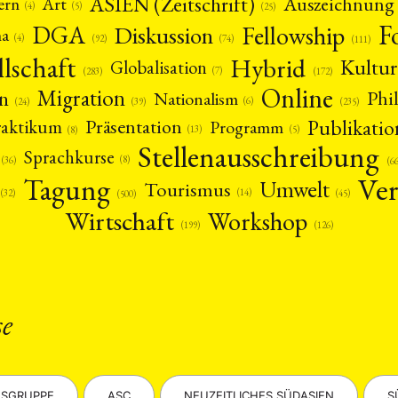
ASIEN (Zeitschrift)
Auszeichnung
Art
ern
(5)
(4)
(25)
F
DGA
Diskussion
Fellowship
ma
(4)
(74)
(92)
(111)
llschaft
Hybrid
Kultur
Globalisation
(7)
(172)
(283)
Online
Migration
n
Phi
Nationalism
(6)
(39)
(24)
(235)
Publikatio
Präsentation
raktikum
Programm
(13)
(5)
(8)
Stellenausschreibung
Sprachkurse
(8)
(36)
(6
Ver
Tagung
Umwelt
Tourismus
(14)
(45)
(32)
(500)
Wirtschaft
Workshop
(126)
(199)
ANG
TSKREISE
VERANSTALTUNGEN
EXPERTISE
ANTRAG AUF EINEN
MITGLIEDERBEREICH
DIE DGA
MITGLIEDSCHAFT
se
eren Mitgliedern
Art
ASIEN (Zeitschrift)
Auszeichnu
(4)
(5)
(25)
s for…
Cinema
DGA
Diskussion
Fellowship
(1287)
(4)
(92)
(74)
(111
SGRUPPE
ASC
NEUZEITLICHES SÜDASIEN
S