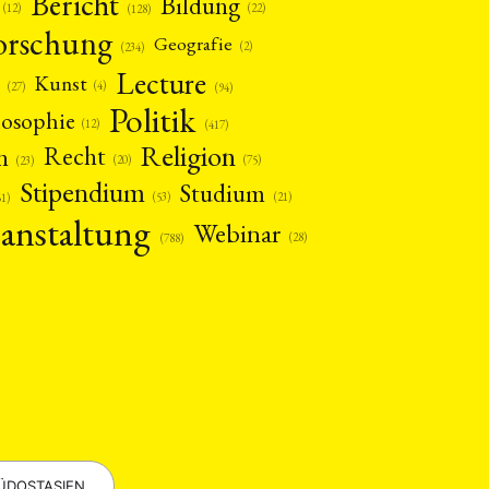
Bericht
Bildung
(12)
(22)
(128)
orschung
Geografie
(2)
(234)
Lecture
Kunst
(4)
(27)
(94)
Politik
losophie
(12)
(417)
Religion
n
Recht
(20)
(75)
(23)
Stipendium
Studium
(53)
(21)
61)
anstaltung
Webinar
(28)
(788)
EBOTE
 SMALL GRANT DER DGA
ng
Bericht
(12)
(128)
Forschung
)
(234)
ÜDOSTASIEN