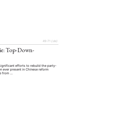
49–71
{:de}
rie: Top-Down-
ignificant efforts to rebuild the party-
en ever present in Chinese reform
re from …