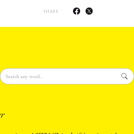
SHARE
er