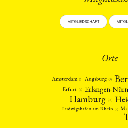
MITGLIEDSCHAFT
MITGL
Orte
Ber
Amsterdam
Augsburg
(3)
(3)
Erlangen-Nür
Erfurt
(4)
Hamburg
Hei
(61)
Ma
Ludwigshafen am Rhein
(2)