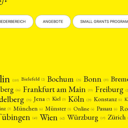
IEDERBEREICH
ANGEBOTE
SMALL GRANTS PROGRA
lin
Bonn
Bochum
Brem
Bielefeld
(2)
(25)
(33)
(110)
Frankfurt am Main
Freiburg
nberg
(16)
(
(33)
delberg
Köln
Jena
Konstanz
Kiel
K
(3)
(7)
(6)
(29)
(35)
Ro
München
Passau
Münster
inz
Online
(3)
(5)
(4)
(6)
(6)
Tübingen
Wien
Würzburg
Zürich
(19)
(40)
(42)