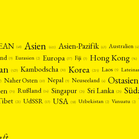
Asien
EAN
Asien-Pazifik
Australien
(4)
(48)
(63)
(611)
Hong Kong
Europa
and
Fiji
Eurasien
(9)
(2)
(3)
(96)
(37)
pan
Korea
Kambodscha
Laos
Latein
(5)
(30)
(523)
(215)
Ostasien
Nepal
Naher Osten
Neuseeland
(4)
(9)
(10)
7)
Süd
nen
Singapur
Sri Lanka
Rußland
(14)
(25)
(25)
(35)
USA
Tibet
UdSSR
Uzbekistan
Vanuatu
(21)
(2)
(2)
(13)
(58)
aft