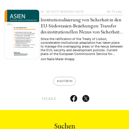
Nr. 145 (2017)
RESEARCH NOTE
65–74
{:de}
Institutionalisierung von Sicherheit in den
EU-Südostasien-Beziehungen: Transfer
des institutionellen Nexus von Sicherheit
und Entwicklung nach Südostasien?
Since the ratification of the Treaty of Lisbon,
considerable institutional adaptation has taken place
to manage the overlapping areas or the nexus between
the EU’s security and development policies. Current
plans of the European Commission’s Service for
Foreign Policy Instruments (FPI) to build up structures
von
Naila Maier-Knapp
suggest that this nexus is furthermore driving
externalization and external …
AUTOR:IN
SHARE
Suchen