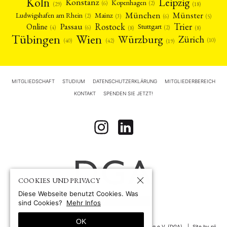
Köln
Leipzig
Konstanz
Kopenhagen
(2)
(6)
(18)
(29)
München
Münster
Mainz
Ludwigshafen am Rhein
(2)
(6)
(3)
(5)
Rostock
Trier
Passau
Online
Stuttgart
(2)
(6)
(4)
(8)
(8)
Tübingen
Wien
Würzburg
Zürich
(10)
(42)
(40)
(19)
MITGLIEDSCHAFT
STUDIUM
DATENSCHUTZERKLÄRUNG
MITGLIEDERBEREICH
KONTAKT
SPENDEN SIE JETZT!
COOKIES UND PRIVACY
Diese Webseite benutzt Cookies. Was
sind Cookies?
Mehr Infos
OK
© 1967-2026 by
Deutsche Gesellschaft für Asienforschung e.V. (DGA)
Site by pii