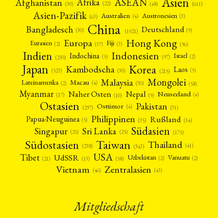
Asien
Afrika
ASEAN
Afghanistan
(22)
(30)
(48)
(611)
Asien-Pazifik
Australien
Austronesien
(4)
(3)
(63)
China
Bangladesch
Deutschland
(9)
(30)
(1521)
Hong Kong
Europa
Fiji
Eurasien
(3)
(2)
(37)
(96)
Indien
Indonesien
Indochina
Israel
(2)
(5)
(97)
(230)
Japan
Korea
Kambodscha
Laos
(5)
(30)
(523)
(215)
Mongolei
Malaysia
Macau
Lateinamerika
(4)
(2)
(30)
(58)
Myanmar
Nepal
Naher Osten
Neuseeland
(4)
(17)
(10)
(9)
Ostasien
Pakistan
Osttimor
(4)
(31)
(297)
Philippinen
Rußland
Papua-Neuguinea
(5)
(35)
(14)
Südasien
Singapur
Sri Lanka
(25)
(25)
(175)
Taiwan
Südostasien
Thailand
(41)
(238)
(343)
USA
Tibet
UdSSR
Uzbekistan
Vanuatu
(2)
(2)
(58)
(13)
(21)
Vietnam
Zentralasien
(46)
(43)
Mitgliedschaft