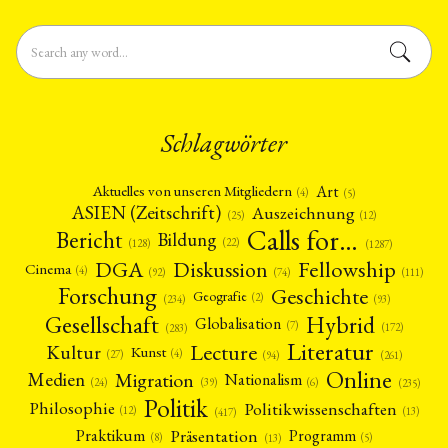
Schlagwörter
Art
Aktuelles von unseren Mitgliedern
(4)
(5)
ASIEN (Zeitschrift)
Auszeichnung
(12)
(25)
Calls for…
Bericht
Bildung
(22)
(128)
(1287)
Fellowship
DGA
Diskussion
Cinema
(4)
(92)
(74)
(111)
Forschung
Geschichte
Geografie
(2)
(93)
(234)
Gesellschaft
Hybrid
Globalisation
(7)
(172)
(283)
Literatur
Lecture
Kultur
Kunst
(4)
(27)
(94)
(261)
Online
Migration
Medien
Nationalism
(6)
(24)
(39)
(235)
Politik
Philosophie
Politikwissenschaften
(12)
(13)
(417)
Präsentation
Praktikum
Programm
(5)
(8)
(13)