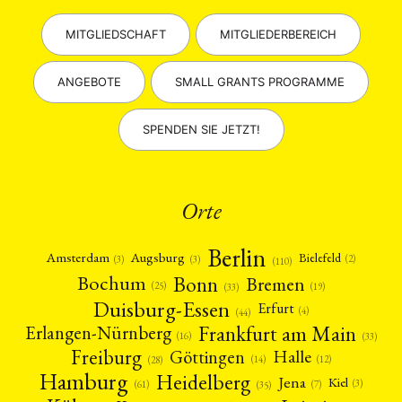
MITGLIEDSCHAFT
MITGLIEDERBEREICH
ANGEBOTE
SMALL GRANTS PROGRAMME
SPENDEN SIE JETZT!
Orte
Berlin
Amsterdam
Augsburg
Bielefeld
(2)
(3)
(3)
(110)
Bonn
Bochum
Bremen
(25)
(19)
(33)
Duisburg-Essen
Erfurt
(4)
(44)
Frankfurt am Main
Erlangen-Nürnberg
(16)
(33)
Freiburg
Halle
Göttingen
(12)
(14)
(28)
Hamburg
Heidelberg
Jena
Kiel
(3)
(7)
(61)
(35)