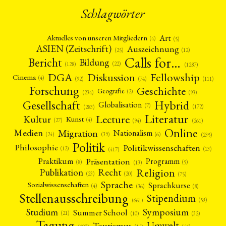
Schlagwörter
Art
Aktuelles von unseren Mitgliedern
(4)
(5)
ASIEN (Zeitschrift)
Auszeichnung
(12)
(25)
Calls for…
Bericht
Bildung
(22)
(128)
(1287)
Fellowship
DGA
Diskussion
Cinema
(4)
(92)
(74)
(111)
Forschung
Geschichte
Geografie
(2)
(93)
(234)
Gesellschaft
Hybrid
Globalisation
(7)
(172)
(283)
Literatur
Lecture
Kultur
Kunst
(4)
(27)
(94)
(261)
Online
Migration
Medien
Nationalism
(6)
(24)
(39)
(235)
Politik
Philosophie
Politikwissenschaften
(12)
(13)
(417)
Präsentation
Praktikum
Programm
(5)
(8)
(13)
Religion
Publikation
Recht
(23)
(20)
(75)
Sprache
Sprachkurse
Sozialwissenschaften
(4)
(36)
(8)
Stellenausschreibung
Stipendium
(53)
(661)
Symposium
Studium
Summer School
(21)
(10)
(32)
Tagung
Umwelt
Tourismus