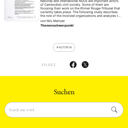
National and international NGOs are important actors
of Cambodia’s civil society. Some of them are
focusing their work on the Khmer Rouge-Tribunal that
currently takes place. The following study describes
the role of the involved organizations and analyzes the
strategies of the NGOs and the extent they are able to
von
Nils Meinzer
contribute to the trial’s success. …
Themenschwerpunkt
AUTOR:IN
SHARE
Suchen