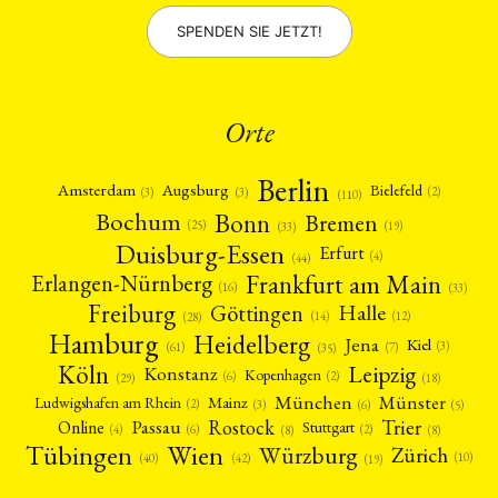
SPENDEN SIE JETZT!
Orte
Berlin
Amsterdam
Augsburg
Bielefeld
(2)
(3)
(3)
(110)
Bonn
Bochum
Bremen
(25)
(19)
(33)
Duisburg-Essen
Erfurt
(4)
(44)
Frankfurt am Main
Erlangen-Nürnberg
(16)
(33)
Freiburg
Halle
Göttingen
(12)
(14)
(28)
Hamburg
Heidelberg
Jena
Kiel
(3)
(7)
(61)
(35)
Köln
Leipzig
Konstanz
Kopenhagen
(2)
(6)
(18)
(29)
München
Münster
Mainz
Ludwigshafen am Rhein
(2)
(6)
(3)
(5)
Rostock
Trier
Passau
Online
Stuttgart
(2)
(6)
(4)
(8)
(8)
Tübingen
Wien
Würzburg
Zürich
(10)
(42)
(40)
(19)