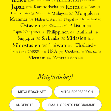
(5)
(97)
(230)
Japan
Korea
Kambodscha
Laos
(5)
(30)
(523)
(215)
Mongolei
Malaysia
Macau
Lateinamerika
(4)
(2)
(30)
(58)
Myanmar
Nepal
Naher Osten
Neuseeland
(4)
(17)
(10)
(9)
Ostasien
Pakistan
Osttimor
(4)
(31)
(297)
Philippinen
Rußland
Papua-Neuguinea
(5)
(35)
(14)
Südasien
Singapur
Sri Lanka
(25)
(25)
(175)
Taiwan
Südostasien
Thailand
(41)
(238)
(343)
USA
Tibet
UdSSR
Uzbekistan
Vanuatu
(2)
(2)
(58)
(13)
(21)
Vietnam
Zentralasien
(46)
(43)
Mitgliedschaft
MITGLIEDSCHAFT
MITGLIEDERBEREICH
ANGEBOTE
SMALL GRANTS PROGRAMME