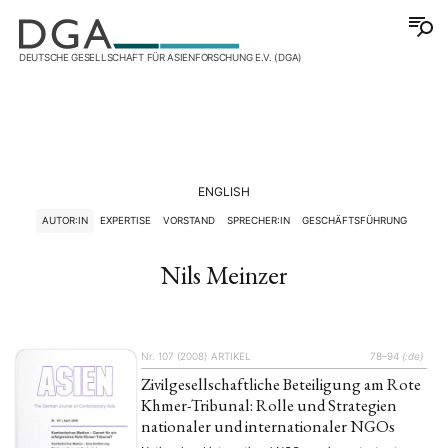
DEUTSCHE GESELLSCHAFT FÜR ASIENFORSCHUNG E.V. (DGA)
ENGLISH
AUTOR:IN
EXPERTISE
VORSTAND
SPRECHER:IN
GESCHÄFTSFÜHRUNG
Nils Meinzer
Nr. 107 (2008)
ARTIKEL
78–94
{:de}
Zivilgesellschaftliche Beteiligung am Rote
Khmer-Tribunal: Rolle und Strategien
nationaler und internationaler NGOs