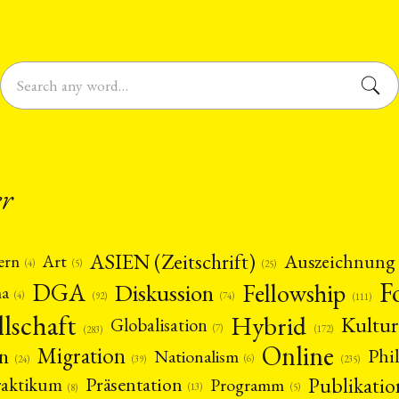
er
ASIEN (Zeitschrift)
Auszeichnung
Art
ern
(5)
(4)
(25)
F
DGA
Diskussion
Fellowship
ma
(4)
(74)
(92)
(111)
llschaft
Hybrid
Kultur
Globalisation
(7)
(172)
(283)
Online
Migration
n
Phi
Nationalism
(6)
(39)
(24)
(235)
Publikatio
Präsentation
raktikum
Programm
(13)
(5)
(8)