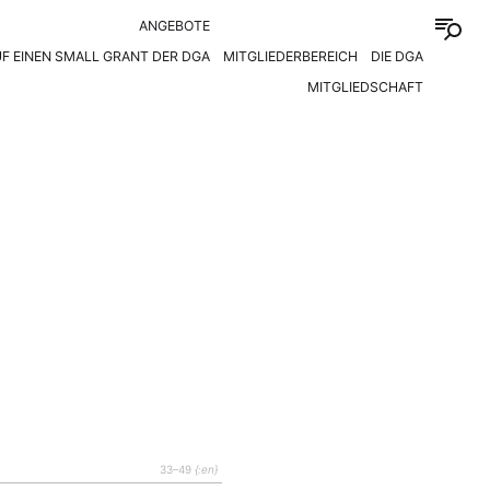
ANGEBOTE
F EINEN SMALL GRANT DER DGA
MITGLIEDERBEREICH
DIE DGA
MITGLIEDSCHAFT
33–49
{:en}