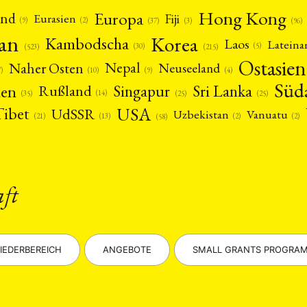
Hong Kong
Europa
and
Fiji
Eurasien
(9)
(2)
(3)
(96)
(37)
pan
Korea
Kambodscha
Laos
Latein
(5)
(30)
(523)
(215)
Ostasien
Nepal
Naher Osten
Neuseeland
(4)
(9)
(10)
7)
Süd
nen
Singapur
Sri Lanka
Rußland
(14)
(25)
(25)
(35)
USA
Tibet
UdSSR
Uzbekistan
Vanuatu
(21)
(2)
(2)
(13)
(58)
aft
IEDERBEREICH
ANGEBOTE
SMALL GRANTS PROGRA