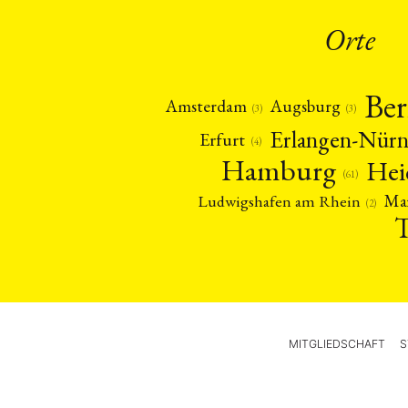
Orte
Ber
Amsterdam
Augsburg
(3)
(3)
Erlangen-Nür
Erfurt
(4)
Hamburg
Hei
(61)
Ma
Ludwigshafen am Rhein
(2)
MITGLIEDSCHAFT
S