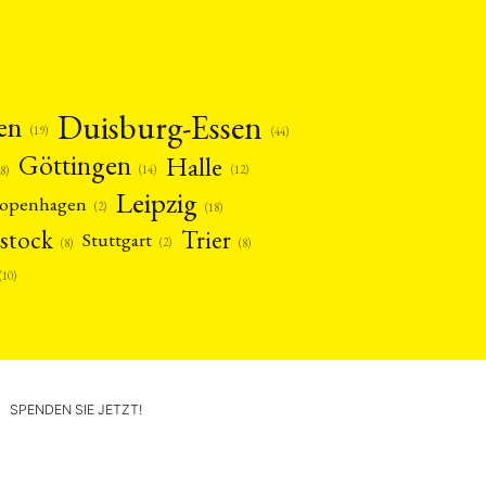
Duisburg-Essen
en
(19)
(44)
Göttingen
Halle
(14)
(12)
28)
Leipzig
openhagen
(2)
(18)
stock
Trier
Stuttgart
(2)
(8)
(8)
(10)
SPENDEN SIE JETZT!