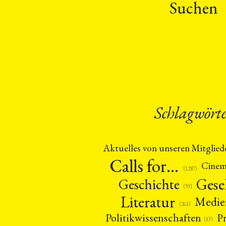
Suchen
Schlagwört
Aktuelles von unseren Mitglied
Calls for…
Cine
(1287)
Gese
Geschichte
(93)
Literatur
Medie
(261)
Politikwissenschaften
P
(13)