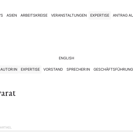
WS
ASIEN
ARBEITSKREISE
VERANSTALTUNGEN
EXPERTISE
ANTRAG AU
ENGLISH
AUTOR:IN
EXPERTISE
VORSTAND
SPRECHER:IN
GESCHÄFTSFÜHRUNG
arat
ARTIKEL