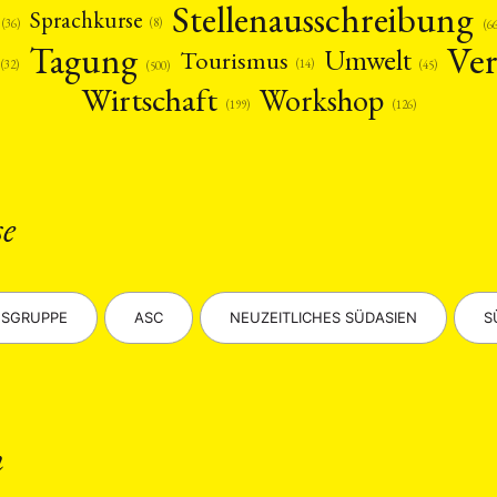
Stellenausschreibung
Sprachkurse
(8)
(36)
(6
Ver
Tagung
Umwelt
Tourismus
(14)
(45)
(32)
(500)
Wirtschaft
Workshop
(126)
(199)
ANG
se
TSKREISE
VERANSTALTUNGEN
EXPERTISE
ANTRAG AUF EINEN
MITGLIEDERBEREICH
DIE DGA
MITGLIEDSCHAFT
SGRUPPE
ASC
NEUZEITLICHES SÜDASIEN
S
eren Mitgliedern
Art
ASIEN (Zeitschrift)
Auszeichnu
(4)
(5)
(25)
s for…
Cinema
DGA
Diskussion
Fellowship
(1287)
(4)
(92)
(74)
(111
schichte
Gesellschaft
Globalisation
Hybrid
Kul
(93)
(283)
(7)
(172)
ratur
Medien
Migration
Nationalism
Online
n
(261)
(24)
(39)
(6)
(235
ikwissenschaften
Praktikum
Präsentation
Programm
(13)
(8)
(13)