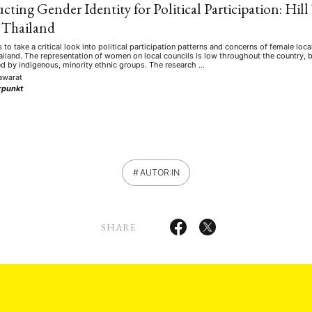
cting Gender Identity for Political Participation: Hil
 Thailand
s to take a critical look into political participation patterns and concerns of female loc
ailand. The representation of women on local councils is low throughout the country, b
ed by indigenous, minority ethnic groups. The research …
awarat
punkt
AUTOR:IN
SHARE