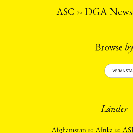
Recht
Religio
(20)
DGA New
ASC
Stipendium
(53
(35)
Umwe
MITGLIEDSC
Browse
by
VERANST
Länder
AS
Afghanistan
Afrika
(22)
(30)