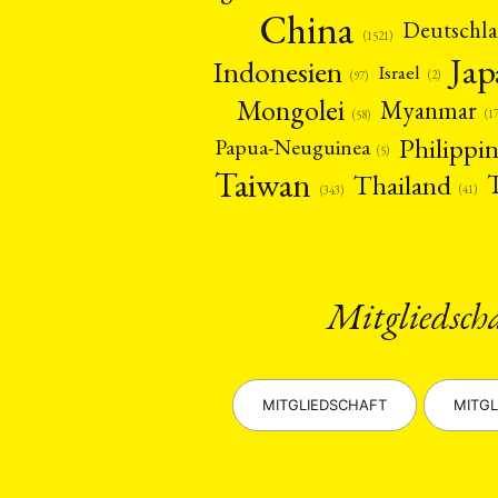
China
Deutschl
(1521)
Ja
Indonesien
Israel
(2)
(97)
Mongolei
Myanmar
(1
(58)
Philippi
Papua-Neuguinea
(5)
Taiwan
Thailand
(41)
(343)
Mitgliedsch
MITGLIEDSCHAFT
MITGL