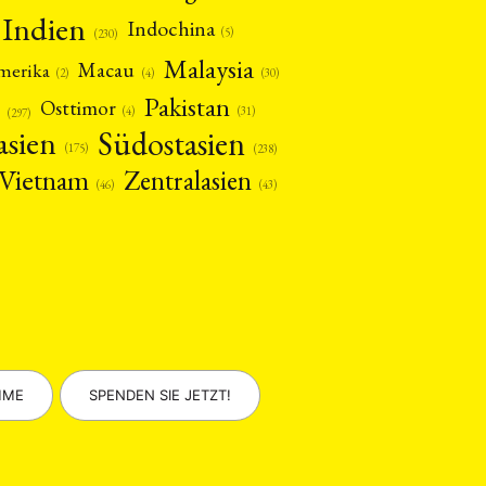
Indien
Indochina
(5)
(230)
Malaysia
Macau
amerika
(4)
(2)
(30)
Pakistan
Osttimor
(4)
(31)
(297)
asien
Südostasien
(175)
(238)
Vietnam
Zentralasien
(46)
(43)
MME
SPENDEN SIE JETZT!