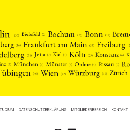
lin
Bonn
Bochum
Brem
Bielefeld
(2)
(25)
(33)
(110)
Frankfurt am Main
Freiburg
nberg
(16)
(
(33)
delberg
Köln
Jena
Konstanz
Kiel
K
(3)
(7)
(6)
(29)
(35)
Ro
München
Passau
Münster
inz
Online
(3)
(5)
(4)
(6)
(6)
Tübingen
Wien
Würzburg
Zürich
(19)
(40)
(42)
TUDIUM
DATENSCHUTZERKLÄRUNG
MITGLIEDERBEREICH
KONTAKT