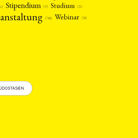
Stipendium
Studium
(53)
(21)
61)
anstaltung
Webinar
(28)
(788)
EBOTE
 SMALL GRANT DER DGA
ÜDOSTASIEN
ng
Bericht
(12)
(128)
Forschung
)
(234)
tur
Kunst
(27)
(4)
Philosophie
)
(12)
Publikation
(5)
(23)