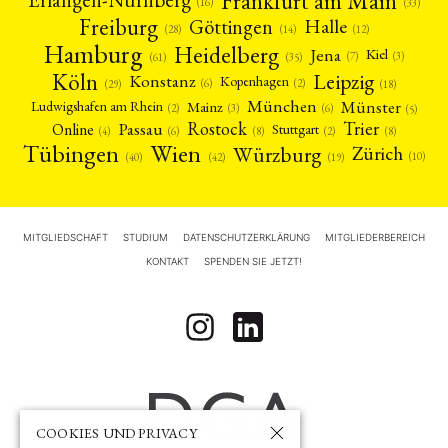
Frankfurt am Main
(16)
(33)
Freiburg
Halle
Göttingen
(12)
(14)
(28)
Hamburg
Heidelberg
Jena
Kiel
(3)
(7)
(61)
(35)
Köln
Leipzig
Konstanz
Kopenhagen
(2)
(6)
(18)
(29)
München
Münster
Mainz
Ludwigshafen am Rhein
(2)
(6)
(3)
(5)
Rostock
Trier
Passau
Online
Stuttgart
(2)
(6)
(4)
(8)
(8)
Tübingen
Wien
Würzburg
Zürich
(10)
(42)
(40)
(19)
MITGLIEDSCHAFT
STUDIUM
DATENSCHUTZERKLÄRUNG
MITGLIEDERBEREICH
KONTAKT
SPENDEN SIE JETZT!
COOKIES UND PRIVACY