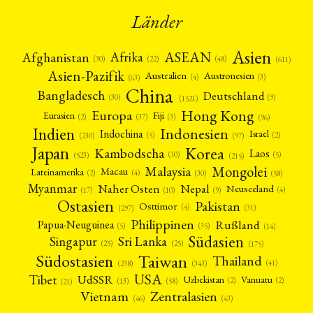
Länder
Asien
Afrika
ASEAN
Afghanistan
(22)
(30)
(48)
(611)
Asien-Pazifik
Australien
Austronesien
(4)
(3)
(63)
China
Bangladesch
Deutschland
(9)
(30)
(1521)
Hong Kong
Europa
Fiji
Eurasien
(3)
(2)
(37)
(96)
Indien
Indonesien
Indochina
Israel
(2)
(5)
(97)
(230)
Japan
Korea
Kambodscha
Laos
(5)
(30)
(523)
(215)
Mongolei
Malaysia
Macau
Lateinamerika
(4)
(2)
(30)
(58)
Myanmar
Nepal
Naher Osten
Neuseeland
(4)
(17)
(10)
(9)
Ostasien
Pakistan
Osttimor
(4)
(31)
(297)
Philippinen
Rußland
Papua-Neuguinea
(5)
(35)
(14)
Südasien
Singapur
Sri Lanka
(25)
(25)
(175)
Taiwan
Südostasien
Thailand
(41)
(238)
(343)
USA
Tibet
UdSSR
Uzbekistan
Vanuatu
(2)
(2)
(58)
(13)
(21)
Vietnam
Zentralasien
(46)
(43)