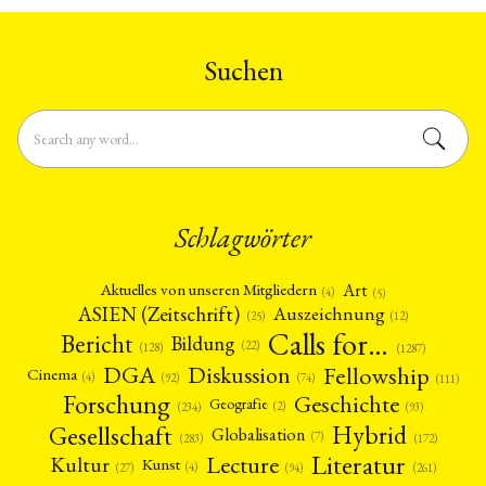
Suchen
Schlagwörter
Art
Aktuelles von unseren Mitgliedern
(4)
(5)
ASIEN (Zeitschrift)
Auszeichnung
(12)
(25)
Calls for…
Bericht
Bildung
(22)
(128)
(1287)
Fellowship
DGA
Diskussion
Cinema
(4)
(92)
(74)
(111)
Forschung
Geschichte
Geografie
(2)
(93)
(234)
Gesellschaft
Hybrid
Globalisation
(7)
(172)
(283)
Literatur
Lecture
Kultur
Kunst
(4)
(27)
(94)
(261)