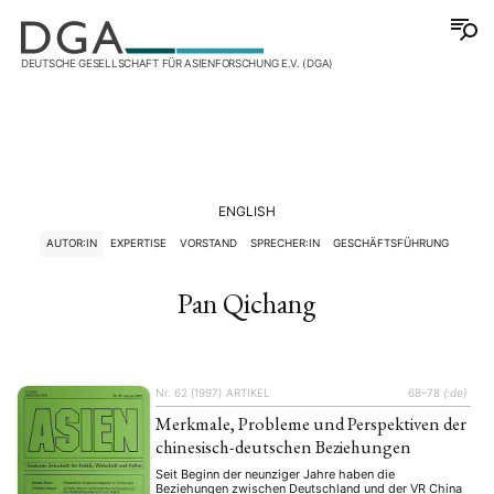
DEUTSCHE GESELLSCHAFT FÜR ASIENFORSCHUNG E.V. (DGA)
ENGLISH
AUTOR:IN
EXPERTISE
VORSTAND
SPRECHER:IN
GESCHÄFTSFÜHRUNG
Pan Qichang
Nr. 62 (1997)
ARTIKEL
68–78
{:de}
Merkmale, Probleme und Perspektiven der
chinesisch-deutschen Beziehungen
Seit Beginn der neunziger Jahre haben die
Beziehungen zwischen Deutschland und der VR China