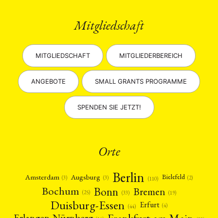
Mitgliedschaft
MITGLIEDSCHAFT
MITGLIEDERBEREICH
ANGEBOTE
SMALL GRANTS PROGRAMME
SPENDEN SIE JETZT!
Orte
Berlin
Amsterdam
Augsburg
Bielefeld
(2)
(3)
(3)
(110)
Bonn
Bochum
Bremen
(25)
(19)
(33)
Duisburg-Essen
Erfurt
(4)
(44)
Erlangen-Nürnberg