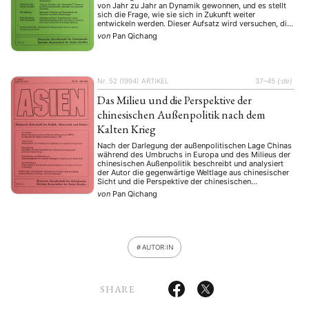
von Jahr zu Jahr an Dynamik gewonnen, und es stellt
sich die Frage, wie sie sich in Zukunft weiter
entwickeln werden. Dieser Aufsatz wird versuchen, die
bestehenden Probleme und die Aussichten der
von
Pan Qichang
chinesisch-deutschen Beziehungen darzulegen.
Nr. 52 (1994)
ARTIKEL
37–45
{:de}
Das Milieu und die Perspektive der
chinesischen Außenpolitik nach dem
Kalten Krieg
Nach der Darlegung der außenpolitischen Lage Chinas
während des Umbruchs in Europa und des Milieus der
chinesischen Außenpolitik beschreibt und analysiert
der Autor die gegenwärtige Weltlage aus chinesischer
Sicht und die Perspektive der chinesischen
Außenpolitik. Er weist darauf hin, daß China seine
von
Pan Qichang
Außenpolitik als regionale Großmacht und gleichzeitig
als Entwicklungsland betreiben wird.
AUTOR:IN
SHARE