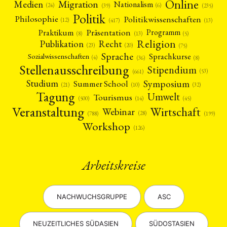
Online
Migration
Medien
Nationalism
(6)
(24)
(39)
(235)
Politik
Philosophie
Politikwissenschaften
(12)
(13)
(417)
Präsentation
Praktikum
Programm
(5)
(8)
(13)
Religion
Publikation
Recht
(23)
(20)
(75)
Sprache
Sprachkurse
Sozialwissenschaften
(4)
(36)
(8)
Stellenausschreibung
Stipendium
(53)
(661)
Symposium
Studium
Summer School
(21)
(10)
(32)
Tagung
Umwelt
Tourismus
(45)
(14)
(500)
Veranstaltung
Wirtschaft
Webinar
(28)
(788)
(199)
Workshop
(126)
Arbeitskreise
NEWS
ASIEN
ARBEITSKREISE
VERANSTALTUNGEN
EXPERTISE
ANGEBOTE
NACHWUCHSGRUPPE
ASC
ANTRAG AUF EINEN SMALL GRANT DER DGA
MITGLIEDERBEREICH
DIE DGA
MITGLIEDSCHAFT
NEUZEITLICHES SÜDASIEN
SÜDOSTASIEN