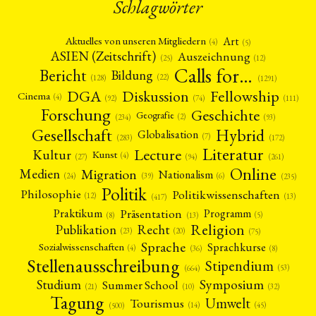
Schlagwörter
Art
Aktuelles von unseren Mitgliedern
(4)
(5)
ASIEN (Zeitschrift)
Auszeichnung
(12)
(25)
Calls for…
Bericht
Bildung
(22)
(128)
(1291)
Fellowship
DGA
Diskussion
Cinema
(4)
(92)
(74)
(111)
Forschung
Geschichte
Geografie
(2)
(93)
(234)
Gesellschaft
Hybrid
Globalisation
(7)
(172)
(283)
Literatur
Lecture
Kultur
Kunst
(4)
(27)
(94)
(261)
Online
Migration
Medien
Nationalism
(6)
(24)
(39)
(235)
Politik
Philosophie
Politikwissenschaften
(12)
(13)
(417)
Präsentation
Praktikum
Programm
(5)
(8)
(13)
Religion
Publikation
Recht
(23)
(20)
(75)
Sprache
Sprachkurse
Sozialwissenschaften
(4)
(36)
(8)
Stellenausschreibung
Stipendium
(53)
(664)
Symposium
Studium
Summer School
(21)
(10)
(32)
Tagung
Umwelt
Tourismus
(45)
(14)
(500)