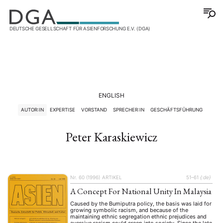
DEUTSCHE GESELLSCHAFT FÜR ASIENFORSCHUNG E.V. (DGA)
ENGLISH
AUTOR:IN
EXPERTISE
VORSTAND
SPRECHER:IN
GESCHÄFTSFÜHRUNG
Peter Karaskiewicz
Nr. 60 (1996)
ARTIKEL
51–61
{:de}
A Concept For National Unity In Malaysia
Caused by the Bumiputra policy, the basis was laid for
growing symbolic racism, and because of the
maintaining ethnic segregation ethnic prejudices and
aversive racism could creep into society. Since the late