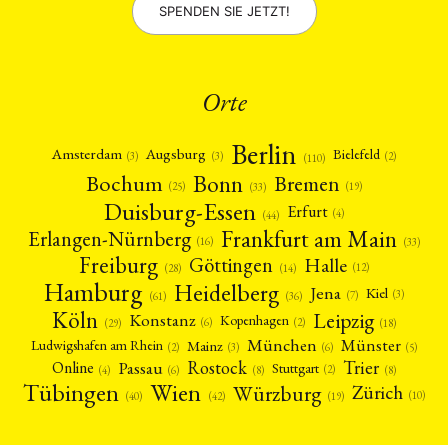
SPENDEN SIE JETZT!
Orte
Berlin
Amsterdam
Augsburg
Bielefeld
(2)
(3)
(3)
(110)
Bonn
Bochum
Bremen
(25)
(19)
(33)
Duisburg-Essen
Erfurt
(4)
(44)
Frankfurt am Main
Erlangen-Nürnberg
(16)
(33)
Freiburg
Halle
Göttingen
(12)
(14)
(28)
Hamburg
Heidelberg
Jena
Kiel
(3)
(7)
(61)
(36)
Köln
Leipzig
Konstanz
Kopenhagen
(2)
(6)
(18)
(29)
München
Münster
Mainz
Ludwigshafen am Rhein
(2)
(6)
(3)
(5)
Rostock
Trier
Passau
Online
Stuttgart
(2)
(6)
(4)
(8)
(8)
Tübingen
Wien
Würzburg
Zürich
(10)
(42)
(40)
(19)