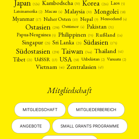
Japan
Korea
Kambodscha
Laos
(5)
(30)
(524)
(216)
Mongolei
Malaysia
Macau
Lateinamerika
(4)
(2)
(30)
(58)
Myanmar
Nepal
Naher Osten
Neuseeland
(4)
(17)
(10)
(9)
Ostasien
Pakistan
Osttimor
(4)
(31)
(298)
Philippinen
Rußland
Papua-Neuguinea
(5)
(35)
(14)
Südasien
Singapur
Sri Lanka
(25)
(25)
(175)
Taiwan
Südostasien
Thailand
(41)
(238)
(344)
USA
Tibet
UdSSR
Uzbekistan
Vanuatu
(2)
(2)
(58)
(13)
(21)
Vietnam
Zentralasien
(46)
(43)
Mitgliedschaft
MITGLIEDSCHAFT
MITGLIEDERBEREICH
ANGEBOTE
SMALL GRANTS PROGRAMME