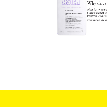
Why does 
After forty yea
states signed th
informal ‚ASEAN
von
Rabea Vol