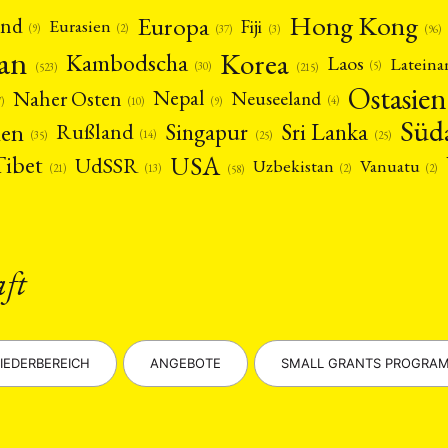
Hong Kong
Europa
and
Fiji
Eurasien
(9)
(2)
(3)
(96)
(37)
pan
Korea
Kambodscha
Laos
Latein
(5)
(30)
(523)
(215)
Ostasien
Nepal
Naher Osten
Neuseeland
(4)
(9)
(10)
7)
Süd
nen
Singapur
Sri Lanka
Rußland
(14)
(25)
(25)
(35)
USA
Tibet
UdSSR
Uzbekistan
Vanuatu
(21)
(2)
(2)
(13)
(58)
aft
IEDERBEREICH
ANGEBOTE
SMALL GRANTS PROGRA