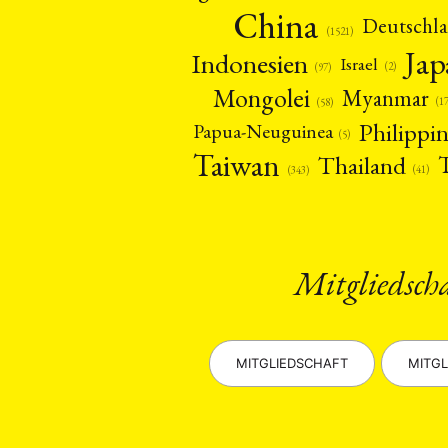
China
Deutschl
(1521)
Ja
Indonesien
Israel
(2)
(97)
Mongolei
Myanmar
(1
(58)
Philippi
Papua-Neuguinea
(5)
Taiwan
Thailand
(41)
(343)
Mitgliedsch
MITGLIEDSCHAFT
MITGL