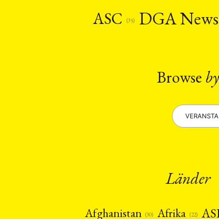
Recht
Religio
(20)
DGA New
ASC
Stipendium
(53
(35)
Umwe
MITGLIEDSC
Browse
by
VERANST
Länder
AS
Afghanistan
Afrika
(22)
(30)