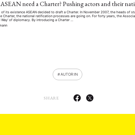
ASEAN need a Charter? Pushing actors and their natio
rs of its existence ASEAN decided to draft a Charter. In November 2007, the heads of
e Charter, the national ratification processes are going on. For forty years, the Assoc
 Way‘ of diplomacy. By introducing a Charter …
kmann
AUTOR:IN
SHARE