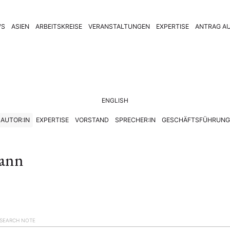
WS
ASIEN
ARBEITSKREISE
VERANSTALTUNGEN
EXPERTISE
ANTRAG AU
ENGLISH
AUTOR:IN
EXPERTISE
VORSTAND
SPRECHER:IN
GESCHÄFTSFÜHRUNG
ann
SEARCH NOTE