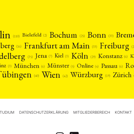
lin
Bonn
Bochum
Brem
Bielefeld
(2)
(25)
(33)
(110)
Frankfurt am Main
Freiburg
nberg
(16)
(
(33)
delberg
Köln
Jena
Konstanz
Kiel
K
(3)
(7)
(6)
(29)
(35)
Ro
München
Passau
Münster
inz
Online
(3)
(5)
(4)
(6)
(6)
Tübingen
Wien
Würzburg
Zürich
(19)
(40)
(42)
TUDIUM
DATENSCHUTZERKLÄRUNG
MITGLIEDERBEREICH
KONTAKT