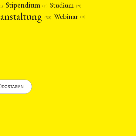
Stipendium
Studium
(53)
(21)
61)
anstaltung
Webinar
(28)
(788)
EBOTE
 SMALL GRANT DER DGA
ÜDOSTASIEN
ng
Bericht
(12)
(128)
Forschung
)
(234)
tur
Kunst
(27)
(4)
Philosophie
)
(12)
Publikation
(5)
(23)