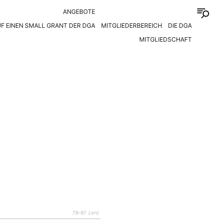
ANGEBOTE
F EINEN SMALL GRANT DER DGA
MITGLIEDERBEREICH
DIE DGA
MITGLIEDSCHAFT
78–87
{:en}