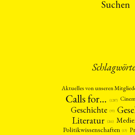
Suchen
Schlagwört
Aktuelles von unseren Mitglied
Calls for…
Cine
(1287)
Gese
Geschichte
(93)
Literatur
Medie
(261)
Politikwissenschaften
P
(13)