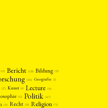
Bericht
Bildung
(12)
(22)
(128)
orschung
Geografie
(2)
(234)
Lecture
Kunst
(4)
(27)
(94)
Politik
losophie
(12)
(417)
Religion
n
Recht
(20)
(75)
(23)