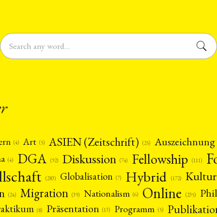
er
ASIEN (Zeitschrift)
Auszeichnung
Art
ern
(5)
(4)
(25)
F
DGA
Diskussion
Fellowship
ma
(4)
(74)
(92)
(111)
llschaft
Hybrid
Kultur
Globalisation
(7)
(172)
(283)
Online
Migration
n
Phi
Nationalism
(6)
(39)
(24)
(235)
Publikatio
Präsentation
raktikum
Programm
(13)
(5)
(8)