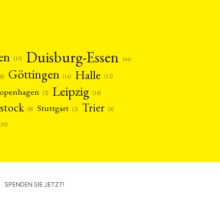
Duisburg-Essen
en
(19)
(44)
Göttingen
Halle
(14)
(12)
28)
Leipzig
openhagen
(2)
(18)
stock
Trier
Stuttgart
(2)
(8)
(8)
(10)
SPENDEN SIE JETZT!