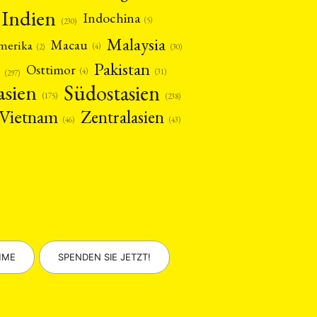
Indien
Indochina
(5)
(230)
Malaysia
Macau
amerika
(4)
(2)
(30)
Pakistan
Osttimor
(4)
(31)
(297)
asien
Südostasien
(175)
(238)
Vietnam
Zentralasien
(46)
(43)
MME
SPENDEN SIE JETZT!