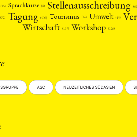
Stellenausschreibung
Sprachkurse
(8)
(36)
(6
Ver
Tagung
Umwelt
Tourismus
(14)
(45)
(32)
(500)
Wirtschaft
Workshop
(126)
(199)
ANG
se
TSKREISE
VERANSTALTUNGEN
EXPERTISE
ANTRAG AUF EINEN
MITGLIEDERBEREICH
DIE DGA
MITGLIEDSCHAFT
SGRUPPE
ASC
NEUZEITLICHES SÜDASIEN
S
eren Mitgliedern
Art
ASIEN (Zeitschrift)
Auszeichnu
(4)
(5)
(25)
s for…
Cinema
DGA
Diskussion
Fellowship
(1287)
(4)
(92)
(74)
(111
schichte
Gesellschaft
Globalisation
Hybrid
Kul
(93)
(283)
(7)
(172)
ratur
Medien
Migration
Nationalism
Online
n
(261)
(24)
(39)
(6)
(235
ikwissenschaften
Praktikum
Präsentation
Programm
(13)
(8)
(13)