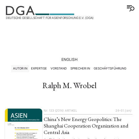
DEUTSCHE GESELLSCHAFT FÜR ASIENFORSCHUNG E.V. (DGA)
ENGLISH
AUTOR:IN
EXPERTISE
VORSTAND
SPRECHER:IN
GESCHÄFTSFÜHRUNG
Ralph M. Wrobel
Nr. 133 (2014)
ARTIKEL
24–51
{:en}
China’s New Energy Geopolitics: The
Shanghai Cooperation Organization and
Central Asia