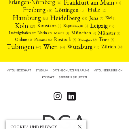
Frankfurt am Main
Erlangen-Nürnberg
(16)
(33)
Freiburg
Halle
Göttingen
(12)
(14)
(28)
Hamburg
Heidelberg
Jena
Kiel
(3)
(7)
(61)
(35)
Köln
Leipzig
Konstanz
Kopenhagen
(2)
(6)
(18)
(29)
München
Münster
Mainz
Ludwigshafen am Rhein
(2)
(6)
(3)
(5)
Rostock
Trier
Passau
Online
Stuttgart
(2)
(6)
(4)
(8)
(8)
Tübingen
Wien
Würzburg
Zürich
(10)
(42)
(40)
(19)
MITGLIEDSCHAFT
STUDIUM
DATENSCHUTZERKLÄRUNG
MITGLIEDERBEREICH
KONTAKT
SPENDEN SIE JETZT!
COOKIES UND PRIVACY