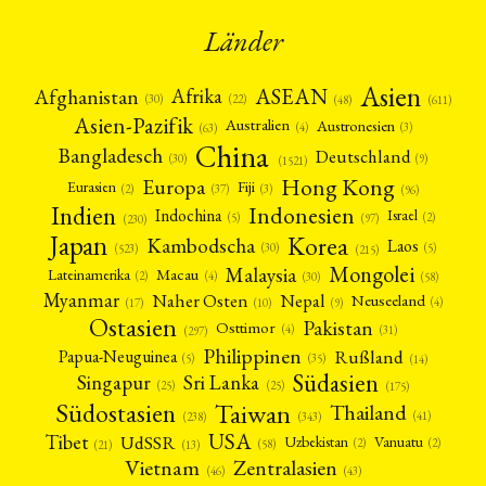
Länder
Asien
Afrika
ASEAN
Afghanistan
(22)
(30)
(48)
(611)
Asien-Pazifik
Australien
Austronesien
(4)
(3)
(63)
China
Bangladesch
Deutschland
(9)
(30)
(1521)
Hong Kong
Europa
Fiji
Eurasien
(3)
(2)
(37)
(96)
Indien
Indonesien
Indochina
Israel
(2)
(5)
(97)
(230)
Japan
Korea
Kambodscha
Laos
(5)
(30)
(523)
(215)
Mongolei
Malaysia
Macau
Lateinamerika
(4)
(2)
(30)
(58)
Myanmar
Nepal
Naher Osten
Neuseeland
(4)
(17)
(10)
(9)
Ostasien
Pakistan
Osttimor
(4)
(31)
(297)
Philippinen
Rußland
Papua-Neuguinea
(5)
(35)
(14)
Südasien
Singapur
Sri Lanka
(25)
(25)
(175)
Taiwan
Südostasien
Thailand
(41)
(238)
(343)
USA
Tibet
UdSSR
Uzbekistan
Vanuatu
(2)
(2)
(58)
(13)
(21)
Vietnam
Zentralasien
(46)
(43)