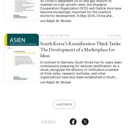
As China is dependent on oil and gas imports to
maintain its high growth rates, the Shanghai
Cooperation Organization (SCO) and Central Asia have
become increasingly important for the country’s
economic development. In May 2014, China and
Russia signed a new gas deal, for example, and in
von
Ralph M. Wrobel
recent years China has been able to improve …
Nr. 131 (2014)
ARTIKEL
5–24
{:de}
South Korea’s Reunification Think Tanks:
The Development of a Marketplace for
Ideas
In contrast to Germany South Korea has for years been
continuously preparing for national reunification. As a
result, alongside the Ministry of Unification a number
of think tanks, research institutes, and other
organizations have also been established in South
Korea. After years of the dominance in the country of
von
Ralph M. Wrobel
state-run, security-orientated think tanks in the …
AUTOR:IN
SHARE