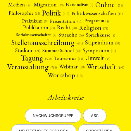
Online
Migration
Medien
Nationalism
(6)
(24)
(39)
(235)
Politik
Philosophie
Politikwissenschaften
(12)
(13)
(417)
Präsentation
Praktikum
Programm
(5)
(8)
(13)
Religion
Publikation
Recht
(23)
(20)
(75)
Sprache
Sprachkurse
Sozialwissenschaften
(4)
(36)
(8)
Stellenausschreibung
Stipendium
(53)
(661)
Symposium
Studium
Summer School
(21)
(10)
(32)
Tagung
Umwelt
Tourismus
(45)
(14)
(500)
Veranstaltung
Wirtschaft
Webinar
(28)
(788)
(199)
Workshop
(126)
Arbeitskreise
NEWS
ASIEN
ARBEITSKREISE
VERANSTALTUNGEN
EXPERTISE
ANGEBOTE
NACHWUCHSGRUPPE
ASC
ANTRAG AUF EINEN SMALL GRANT DER DGA
MITGLIEDERBEREICH
DIE DGA
MITGLIEDSCHAFT