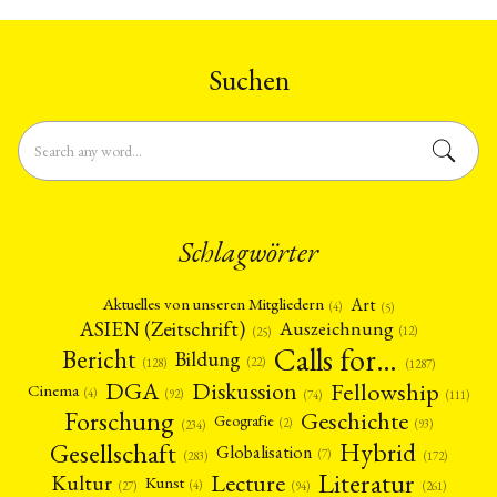
Suchen
Schlagwörter
Art
Aktuelles von unseren Mitgliedern
(4)
(5)
ASIEN (Zeitschrift)
Auszeichnung
(12)
(25)
Calls for…
Bericht
Bildung
(22)
(128)
(1287)
Fellowship
DGA
Diskussion
Cinema
(4)
(92)
(74)
(111)
Forschung
Geschichte
Geografie
(2)
(93)
(234)
Gesellschaft
Hybrid
Globalisation
(7)
(172)
(283)
Literatur
Lecture
Kultur
Kunst
(4)
(27)
(94)
(261)