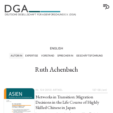
DEUTSCHE GESELLSCHAFT FÜR ASIENFORSCHUNG E.V. (DGA)
ENGLISH
AUTOR:IN
EXPERTISE
VORSTAND
SPRECHER:IN
GESCHÄFTSFÜHRUNG
Ruth Achenbach
Nr. 124 (2012)
ARTIKEL
137–58
{:en}
Networks in Transition: Migration
Decisions in the Life Course of Highly
Skilled Chinese in Japan