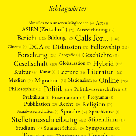
Schlagwörter
Art
Aktuelles von unseren Mitgliedern
(4)
(5)
ASIEN (Zeitschrift)
Auszeichnung
(12)
(25)
Calls for…
Bericht
Bildung
(22)
(128)
(1287)
Fellowship
DGA
Diskussion
Cinema
(4)
(92)
(74)
(111)
Forschung
Geschichte
Geografie
(2)
(93)
(234)
Gesellschaft
Hybrid
Globalisation
(7)
(172)
(283)
Literatur
Lecture
Kultur
Kunst
(4)
(27)
(94)
(261)
Online
Migration
Medien
Nationalism
(6)
(24)
(39)
(235)
Politik
Philosophie
Politikwissenschaften
(12)
(13)
(417)
Präsentation
Praktikum
Programm
(5)
(8)
(13)
Religion
Publikation
Recht
(23)
(20)
(75)
Sprache
Sprachkurse
Sozialwissenschaften
(4)
(36)
(8)
Stellenausschreibung
Stipendium
(53)
(661)
Symposium
Studium
Summer School
(21)
(10)
(32)
Tagung
Umwelt
Tourismus