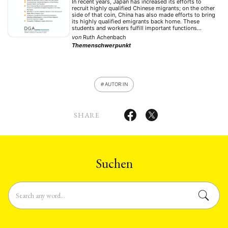
In recent years, Japan has increased its efforts to
recruit highly qualified Chinese migrants; on the other
side of that coin, China has also made efforts to bring
its highly qualified emigrants back home. These
students and workers fulfill important functions
connecting the two countries economically, culturally
von
Ruth Achenbach
and academically. Yet, it is not clear how …
Themenschwerpunkt
AUTOR:IN
SHARE
Suchen