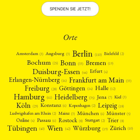
SPENDEN SIE JETZT!
Orte
Berlin
Amsterdam
Augsburg
Bielefeld
(2)
(3)
(3)
(110)
Bonn
Bochum
Bremen
(25)
(19)
(33)
Duisburg-Essen
Erfurt
(4)
(44)
Frankfurt am Main
Erlangen-Nürnberg
(16)
(33)
Freiburg
Halle
Göttingen
(12)
(14)
(28)
Hamburg
Heidelberg
Jena
Kiel
(3)
(7)
(61)
(35)
Köln
Leipzig
Konstanz
Kopenhagen
(2)
(6)
(18)
(29)
München
Münster
Mainz
Ludwigshafen am Rhein
(2)
(6)
(3)
(5)
Rostock
Trier
Passau
Online
Stuttgart
(2)
(6)
(4)
(8)
(8)
Tübingen
Wien
Würzburg
Zürich
(10)
(42)
(40)
(19)