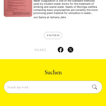
Water coagulation is one of the standard methods
used by modern water works for the treatment of
drinking and waste water. Seeds of Moringa oleifera
containing basic poplyreptids are currently the most
promising plant material for utilisation in water
supplies. The oldest records of a precursor of these
von
Samia al-Azharia Jahn
seeds are from ancient India-European eyewithnesses
reported …
AUTOR:IN
SHARE
Suchen