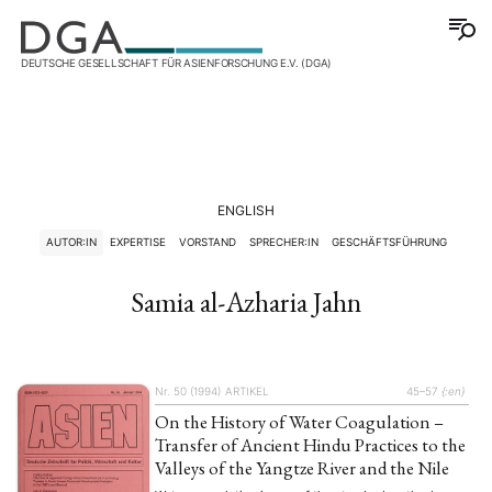
DEUTSCHE GESELLSCHAFT FÜR ASIENFORSCHUNG E.V. (DGA)
ENGLISH
AUTOR:IN
EXPERTISE
VORSTAND
SPRECHER:IN
GESCHÄFTSFÜHRUNG
Samia al-Azharia Jahn
Nr. 50 (1994)
ARTIKEL
45–57
{:en}
On the History of Water Coagulation –
Transfer of Ancient Hindu Practices to the
Valleys of the Yangtze River and the Nile