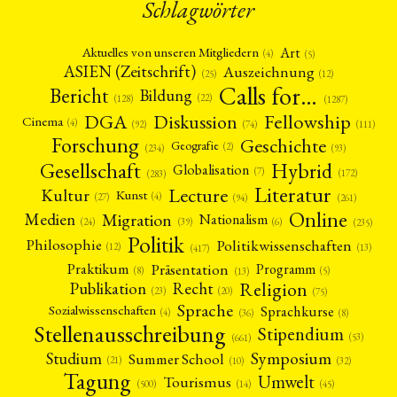
Schlagwörter
Art
Aktuelles von unseren Mitgliedern
(4)
(5)
ASIEN (Zeitschrift)
Auszeichnung
(12)
(25)
Calls for…
Bericht
Bildung
(22)
(128)
(1287)
Fellowship
DGA
Diskussion
Cinema
(4)
(92)
(74)
(111)
Forschung
Geschichte
Geografie
(2)
(93)
(234)
Gesellschaft
Hybrid
Globalisation
(7)
(172)
(283)
Literatur
Lecture
Kultur
Kunst
(4)
(27)
(94)
(261)
Online
Migration
Medien
Nationalism
(6)
(24)
(39)
(235)
Politik
Philosophie
Politikwissenschaften
(12)
(13)
(417)
Präsentation
Praktikum
Programm
(5)
(8)
(13)
Religion
Publikation
Recht
(23)
(20)
(75)
Sprache
Sprachkurse
Sozialwissenschaften
(4)
(36)
(8)
Stellenausschreibung
Stipendium
(53)
(661)
Symposium
Studium
Summer School
(21)
(10)
(32)
Tagung
Umwelt
Tourismus
(45)
(14)
(500)