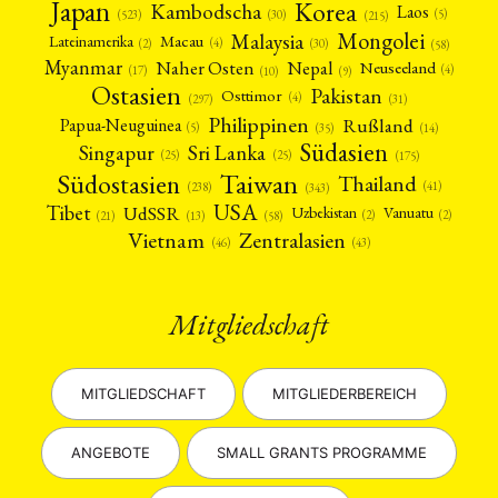
Japan
Korea
Kambodscha
Laos
(5)
(30)
(523)
(215)
Mongolei
Malaysia
Macau
Lateinamerika
(4)
(2)
(30)
(58)
Myanmar
Nepal
Naher Osten
Neuseeland
(4)
(17)
(10)
(9)
Ostasien
Pakistan
Osttimor
(4)
(31)
(297)
Philippinen
Rußland
Papua-Neuguinea
(5)
(35)
(14)
Südasien
Singapur
Sri Lanka
(25)
(25)
(175)
Taiwan
Südostasien
Thailand
(41)
(238)
(343)
USA
Tibet
UdSSR
Uzbekistan
Vanuatu
(2)
(2)
(58)
(13)
(21)
Vietnam
Zentralasien
(46)
(43)
Mitgliedschaft
MITGLIEDSCHAFT
MITGLIEDERBEREICH
ANGEBOTE
SMALL GRANTS PROGRAMME