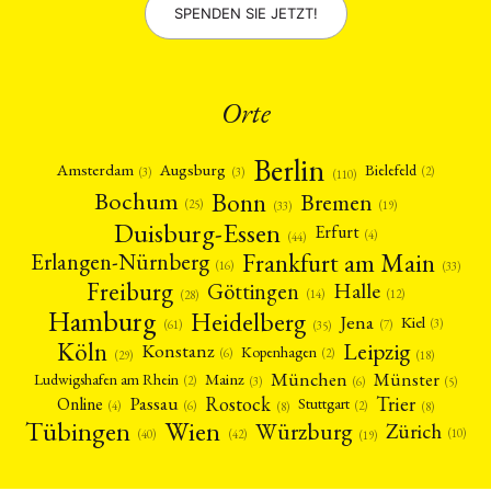
SPENDEN SIE JETZT!
Orte
Berlin
Amsterdam
Augsburg
Bielefeld
(2)
(3)
(3)
(110)
Bonn
Bochum
Bremen
(25)
(19)
(33)
Duisburg-Essen
Erfurt
(4)
(44)
Frankfurt am Main
Erlangen-Nürnberg
(16)
(33)
Freiburg
Halle
Göttingen
(12)
(14)
(28)
Hamburg
Heidelberg
Jena
Kiel
(3)
(7)
(61)
(35)
Köln
Leipzig
Konstanz
Kopenhagen
(2)
(6)
(18)
(29)
München
Münster
Mainz
Ludwigshafen am Rhein
(2)
(6)
(3)
(5)
Rostock
Trier
Passau
Online
Stuttgart
(2)
(6)
(4)
(8)
(8)
Tübingen
Wien
Würzburg
Zürich
(10)
(42)
(40)
(19)