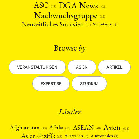
DGA News
ASC
(35)
(62)
Nachwuchsgruppe
(62)
Neuzeitliches Südasien
Südostasien
(1)
(13)
Browse
by
VERANSTALTUNGEN
ASIEN
ARTIKEL
EXPERTISE
STUDIUM
Länder
Asien
Afrika
ASEAN
Afghanistan
(22)
(30)
(48)
(611)
Asien-Pazifik
Australien
Austronesien
(4)
(3)
(63)