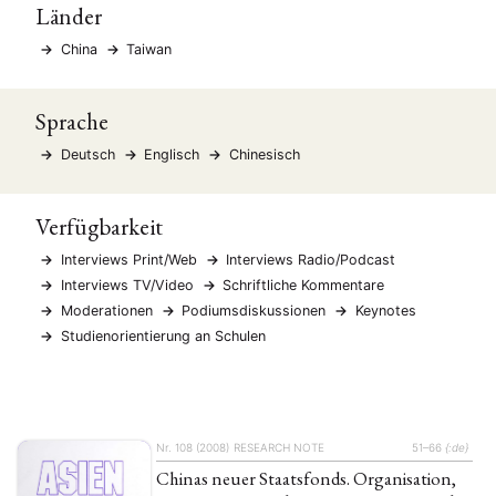
Länder
China
Taiwan
Sprache
Deutsch
Englisch
Chinesisch
Verfügbarkeit
Interviews Print/Web
Interviews Radio/Podcast
Interviews TV/Video
Schriftliche Kommentare
Moderationen
Podiumsdiskussionen
Keynotes
Studienorientierung an Schulen
Nr. 108 (2008)
RESEARCH NOTE
51–66
{:de}
Chinas neuer Staatsfonds. Organisation,