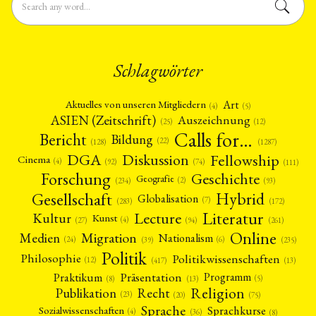
Schlagwörter
Art
Aktuelles von unseren Mitgliedern
(4)
(5)
ASIEN (Zeitschrift)
Auszeichnung
(12)
(25)
Calls for…
Bericht
Bildung
(22)
(128)
(1287)
Fellowship
DGA
Diskussion
Cinema
(4)
(92)
(74)
(111)
Forschung
Geschichte
Geografie
(2)
(93)
(234)
Gesellschaft
Hybrid
Globalisation
NEWS
ASIEN
ARBEITSKREISE
VERANSTALTUNGEN
EXPERTISE
(7)
(172)
(283)
Literatur
Lecture
Kultur
Kunst
ANGEBOTE
(4)
(27)
(94)
(261)
Online
Migration
Medien
Nationalism
ANTRAG AUF EINEN SMALL GRANT DER DGA
MITGLIEDERBEREICH
DIE DGA
(6)
(24)
(39)
(235)
Politik
Philosophie
Politikwissenschaften
MITGLIEDSCHAFT
(12)
(13)
(417)
Präsentation
Praktikum
Programm
(5)
(8)
(13)
Aktuelles von unseren Mitgliedern
Art
ASIEN (Zeitschrift)
(4)
(5)
(25)
Religion
Publikation
Recht
(23)
(20)
(75)
Auszeichnung
Bericht
Bildung
Calls for…
(12)
(128)
(22)
(1287)
Sprache
Sprachkurse
Sozialwissenschaften
Cinema
DGA
Diskussion
Fellowship
Forschung
(4)
(36)
(8)
(4)
(92)
(74)
(111)
(234)