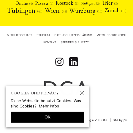
Rostock
Trier
Passau
Online
Stuttgart
(2)
(6)
(4)
(8)
(8)
Tübingen
Wien
Würzburg
Zürich
(10)
(42)
(40)
(19)
MITGLIEDSCHAFT
STUDIUM
DATENSCHUTZERKLÄRUNG
MITGLIEDERBEREICH
KONTAKT
SPENDEN SIE JETZT!
COOKIES UND PRIVACY
Diese Webseite benutzt Cookies. Was
sind Cookies?
Mehr Infos
OK
© 1967-2026 by
Deutsche Gesellschaft für Asienforschung e.V. (DGA)
Site by pii