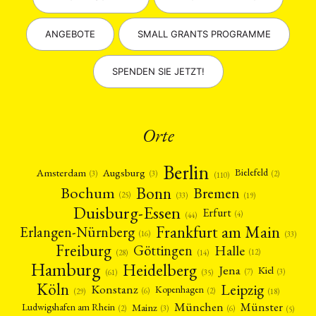
ANGEBOTE
SMALL GRANTS PROGRAMME
SPENDEN SIE JETZT!
Orte
Berlin
Amsterdam
Augsburg
Bielefeld
(2)
(3)
(3)
(110)
Bonn
Bochum
Bremen
(25)
(19)
(33)
Duisburg-Essen
Erfurt
(4)
(44)
Frankfurt am Main
Erlangen-Nürnberg
(16)
(33)
Freiburg
Halle
Göttingen
(12)
(14)
(28)
Hamburg
Heidelberg
Jena
Kiel
(3)
(7)
(61)
(35)
Köln
Leipzig
Konstanz
Kopenhagen
(2)
(6)
(18)
(29)
München
Münster
Mainz
Ludwigshafen am Rhein
(2)
(6)
(3)
(5)