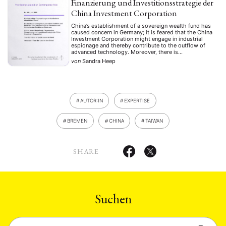
Finanzierung und Investi­tionsstrategie der
China Investment Corporation
China’s establishment of a sovereign wealth fund has
caused concern in Germany; it is feared that the China
Investment Corporation might engage in industrial
espionage and thereby contribute to the outflow of
advanced technology. Moreover, there is
apprehension that the CIC might try to enhance
von
Sandra Heep
China’s political influence by investing in strategically
important companies. These …
AUTOR:IN
EXPERTISE
BREMEN
CHINA
TAIWAN
SHARE
Suchen