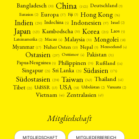
China
Bangladesch
Deutschland
(9)
(30)
(1521)
Hong Kong
Europa
Fiji
Eurasien
(3)
(2)
(37)
(96)
Indien
Indonesien
Indochina
Israel
(2)
(5)
(97)
(230)
Japan
Korea
Kambodscha
Laos
(5)
(30)
(523)
(215)
Mongolei
Malaysia
Macau
Lateinamerika
(4)
(2)
(30)
(58)
Myanmar
Nepal
Naher Osten
Neuseeland
(4)
(17)
(10)
(9)
Ostasien
Pakistan
Osttimor
(4)
(31)
(297)
Philippinen
Rußland
Papua-Neuguinea
(5)
(35)
(14)
Südasien
Singapur
Sri Lanka
(25)
(25)
(175)
Taiwan
Südostasien
Thailand
(41)
(238)
(343)
USA
Tibet
UdSSR
Uzbekistan
Vanuatu
(2)
(2)
(58)
(13)
(21)
Vietnam
Zentralasien
(46)
(43)
Mitgliedschaft
MITGLIEDSCHAFT
MITGLIEDERBEREICH