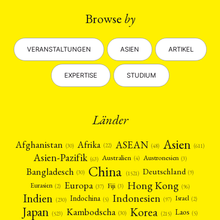
Browse
by
VERANSTALTUNGEN
ASIEN
ARTIKEL
EXPERTISE
STUDIUM
Länder
Asien
Afrika
ASEAN
Afghanistan
(22)
(30)
(48)
(611)
Asien-Pazifik
Australien
Austronesien
(4)
(3)
(63)
China
Bangladesch
Deutschland
(9)
(30)
(1521)
Hong Kong
Europa
Fiji
Eurasien
(3)
(2)
(37)
(96)
Indien
Indonesien
Indochina
Israel
(2)
(5)
(97)
(230)
Japan
Korea
Kambodscha
Laos
(5)
(30)
(523)
(215)