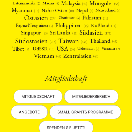
Mongolei
Malaysia
Macau
Lateinamerika
(4)
(2)
(30)
(58)
Myanmar
Nepal
Naher Osten
Neuseeland
(4)
(17)
(10)
(9)
Ostasien
Pakistan
Osttimor
(4)
(31)
(297)
Philippinen
Rußland
Papua-Neuguinea
(5)
(35)
(14)
Südasien
Singapur
Sri Lanka
(25)
(25)
(175)
Taiwan
Südostasien
Thailand
(41)
(238)
(343)
USA
Tibet
UdSSR
Uzbekistan
Vanuatu
(2)
(2)
(58)
(13)
(21)
Vietnam
Zentralasien
(46)
(43)
Mitgliedschaft
MITGLIEDSCHAFT
MITGLIEDERBEREICH
ANGEBOTE
SMALL GRANTS PROGRAMME
SPENDEN SIE JETZT!