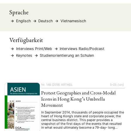
Sprache
Englisch
Deutsch
Vietnamesisch
Verfügbarkeit
Interviews Print/Web
Interviews Radio/Podcast
Keynotes
Studienorientierung an Schulen
Nr. 148 (2018)
ARTIKEL
5–25
{:en}
Protest Geographies and Cross-Modal
Icons in Hong Kong’s Umbrella
Movement
In September 2014, thousands of people occupied the
heart of Hong Kong’s state and corporate power, the
central business district. This paper provides a
snapshot of the first days of the events that resulted
in what would ultimately become a 79-day- long