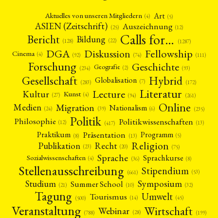
Art
Aktuelles von unseren Mitgliedern
(4)
(5)
ASIEN (Zeitschrift)
Auszeichnung
(12)
(25)
Calls for…
Bericht
Bildung
(22)
(128)
(1287)
Fellowship
DGA
Diskussion
Cinema
(4)
(92)
(74)
(111)
Forschung
Geschichte
Geografie
(2)
(93)
(234)
Gesellschaft
Hybrid
Globalisation
(7)
(172)
(283)
Literatur
Lecture
Kultur
Kunst
(4)
(27)
(94)
(261)
Online
Migration
Medien
Nationalism
(6)
(24)
(39)
NEWS
ASIEN
ARBEITSKREISE
VERANSTALTUNGEN
EXPERTISE
(235)
Politik
Philosophie
Politikwissenschaften
ANGEBOTE
(12)
(13)
(417)
Präsentation
Praktikum
Programm
(5)
(8)
ANTRAG AUF EINEN SMALL GRANT DER DGA
MITGLIEDERBEREICH
DIE DGA
(13)
Religion
Publikation
Recht
(23)
(20)
(75)
MITGLIEDSCHAFT
Sprache
Sprachkurse
Sozialwissenschaften
(4)
(36)
(8)
Stellenausschreibung
Stipendium
Aktuelles von unseren Mitgliedern
Art
ASIEN (Zeitschrift)
(4)
(5)
(25)
(53)
(661)
Auszeichnung
Bericht
Bildung
Calls for…
(12)
(128)
(22)
(1287)
Symposium
Studium
Summer School
(21)
(10)
(32)
Cinema
DGA
Diskussion
Fellowship
Forschung
(4)
(92)
(74)
(111)
(234)
Tagung
Umwelt
Tourismus
Geografie
Geschichte
Gesellschaft
Globalisation
(2)
(93)
(283)
(7)
(45)
(14)
(500)
Hybrid
Kultur
Kunst
Lecture
Literatur
Veranstaltung
(172)
(27)
(4)
(94)
(261)
Wirtschaft
Webinar
(28)
(788)
(199)
Medien
Migration
Nationalism
Online
(24)
(39)
(6)
(235)