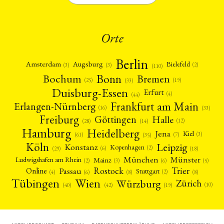
Orte
Berlin
Amsterdam
Augsburg
Bielefeld
(2)
(3)
(3)
(110)
Bonn
Bochum
Bremen
(25)
(19)
(33)
Duisburg-Essen
Erfurt
(4)
(44)
Frankfurt am Main
Erlangen-Nürnberg
(16)
(33)
Freiburg
Halle
Göttingen
(12)
(14)
(28)
Hamburg
Heidelberg
Jena
Kiel
(3)
(7)
(61)
(35)
Köln
Leipzig
Konstanz
Kopenhagen
(2)
(6)
(18)
(29)
München
Münster
Mainz
Ludwigshafen am Rhein
(2)
(6)
(3)
(5)
Rostock
Trier
Passau
Online
Stuttgart
(2)
(6)
(4)
(8)
(8)
Tübingen
Wien
Würzburg
Zürich
(10)
(42)
(40)
(19)