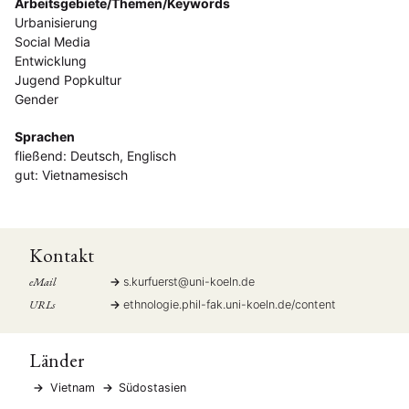
Arbeitsgebiete/Themen/Keywords
Urbanisierung
Social Media
Entwicklung
Jugend Popkultur
Gender
Sprachen
fließend: Deutsch, Englisch
gut: Vietnamesisch
Kontakt
eMail
s.kurfuerst
@
uni-koeln.de
URLs
ethnologie.phil-fak.uni-koeln.de/content
Länder
Vietnam
Südostasien