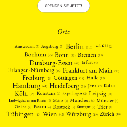
SPENDEN SIE JETZT!
Orte
Berlin
Amsterdam
Augsburg
Bielefeld
(2)
(3)
(3)
(110)
Bonn
Bochum
Bremen
(25)
(19)
(33)
Duisburg-Essen
Erfurt
(4)
(44)
Frankfurt am Main
Erlangen-Nürnberg
(16)
(33)
Freiburg
Halle
Göttingen
(12)
(14)
(28)
Hamburg
Heidelberg
Jena
Kiel
(3)
(7)
(61)
(35)
Köln
Leipzig
Konstanz
Kopenhagen
(2)
(6)
(18)
(29)
München
Münster
Mainz
Ludwigshafen am Rhein
(2)
(6)
(3)
(5)
Rostock
Trier
Passau
Online
Stuttgart
(2)
(6)
(4)
(8)
(8)
Tübingen
Wien
Würzburg
Zürich
(10)
(42)
(40)
(19)