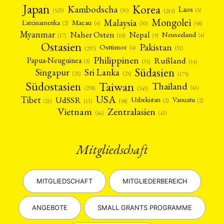
Japan
Korea
Kambodscha
Laos
(5)
(30)
(523)
(215)
Mongolei
Malaysia
Macau
Lateinamerika
(4)
(2)
(30)
(58)
Myanmar
Nepal
Naher Osten
Neuseeland
(4)
(17)
(10)
(9)
Ostasien
Pakistan
Osttimor
(4)
(31)
(297)
Philippinen
Rußland
Papua-Neuguinea
(5)
(35)
(14)
Südasien
Singapur
Sri Lanka
(25)
(25)
(175)
Taiwan
Südostasien
Thailand
(41)
(238)
(343)
USA
Tibet
UdSSR
Uzbekistan
Vanuatu
(2)
(2)
(58)
(13)
(21)
Vietnam
Zentralasien
(46)
(43)
Mitgliedschaft
MITGLIEDSCHAFT
MITGLIEDERBEREICH
ANGEBOTE
SMALL GRANTS PROGRAMME