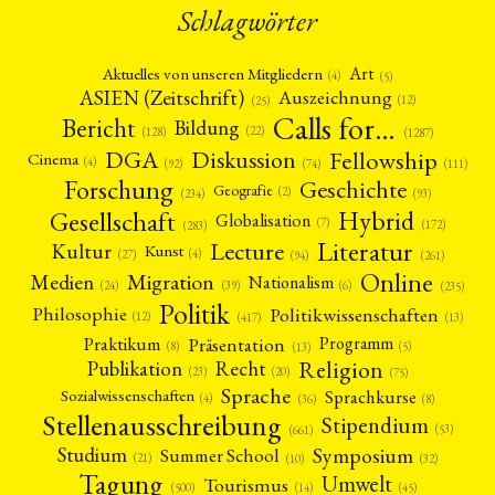
Schlagwörter
Art
Aktuelles von unseren Mitgliedern
(4)
(5)
ASIEN (Zeitschrift)
Auszeichnung
(12)
(25)
Calls for…
Bericht
Bildung
(22)
(128)
(1287)
Fellowship
DGA
Diskussion
Cinema
(4)
(92)
(74)
(111)
Forschung
Geschichte
Geografie
(2)
(93)
(234)
Gesellschaft
Hybrid
Globalisation
(7)
(172)
(283)
Literatur
Lecture
Kultur
Kunst
(4)
(27)
(94)
(261)
Online
Migration
Medien
Nationalism
(6)
(24)
(39)
(235)
Politik
Philosophie
Politikwissenschaften
(12)
(13)
(417)
Präsentation
Praktikum
Programm
(5)
(8)
(13)
Religion
Publikation
Recht
(23)
(20)
(75)
Sprache
Sprachkurse
Sozialwissenschaften
(4)
(36)
(8)
Stellenausschreibung
Stipendium
(53)
(661)
Symposium
Studium
Summer School
(21)
(10)
(32)
Tagung
Umwelt
Tourismus
(45)
(14)
(500)