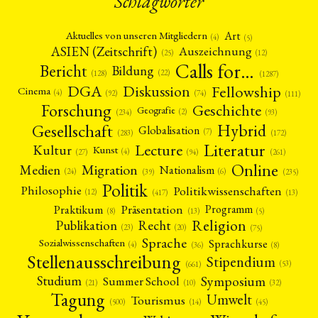
Schlagwörter
Art
Aktuelles von unseren Mitgliedern
(4)
(5)
ASIEN (Zeitschrift)
Auszeichnung
(12)
(25)
Calls for…
Bericht
Bildung
(22)
(128)
(1287)
Fellowship
DGA
Diskussion
Cinema
(4)
(92)
(74)
(111)
Forschung
Geschichte
Geografie
(2)
(93)
(234)
Gesellschaft
Hybrid
Globalisation
(7)
(172)
(283)
Literatur
Lecture
Kultur
Kunst
(4)
(27)
(94)
(261)
Online
Migration
Medien
Nationalism
(6)
(24)
(39)
(235)
Politik
Philosophie
Politikwissenschaften
(12)
(13)
(417)
Präsentation
Praktikum
Programm
(5)
(8)
(13)
Religion
Publikation
Recht
(23)
(20)
(75)
Sprache
Sprachkurse
Sozialwissenschaften
(4)
(36)
(8)
Stellenausschreibung
Stipendium
(53)
(661)
Symposium
Studium
Summer School
(21)
(10)
(32)
Tagung
Umwelt
Tourismus
(45)
(14)
(500)