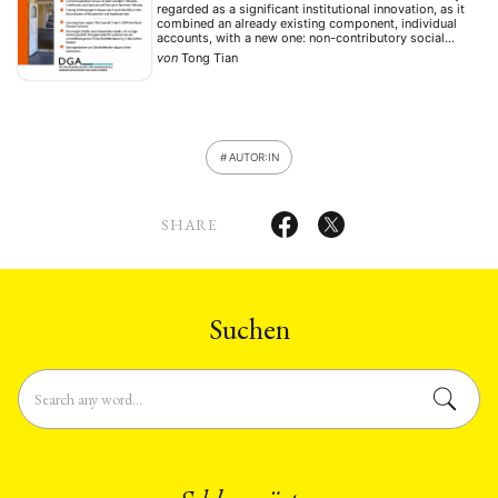
regarded as a significant institutional innovation, as it
combined an already existing component, individual
accounts, with a new one: non-contributory social
pensions subsidized by the central government. This
von
Tong Tian
article asks how this synthesization of rather
disparate components came about. …
AUTOR:IN
SHARE
Suchen