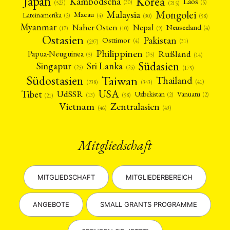
Japan
Korea
Kambodscha
Laos
(5)
(30)
(523)
(215)
Mongolei
Malaysia
Macau
Lateinamerika
(4)
(2)
(30)
(58)
Myanmar
Nepal
Naher Osten
Neuseeland
(4)
(17)
(10)
(9)
Ostasien
Pakistan
Osttimor
(4)
(31)
(297)
Philippinen
Rußland
Papua-Neuguinea
(5)
(35)
(14)
Südasien
Singapur
Sri Lanka
(25)
(25)
(175)
Taiwan
Südostasien
Thailand
(41)
(238)
(343)
USA
Tibet
UdSSR
Uzbekistan
Vanuatu
(2)
(2)
(58)
(13)
(21)
Vietnam
Zentralasien
(46)
(43)
Mitgliedschaft
MITGLIEDSCHAFT
MITGLIEDERBEREICH
ANGEBOTE
SMALL GRANTS PROGRAMME