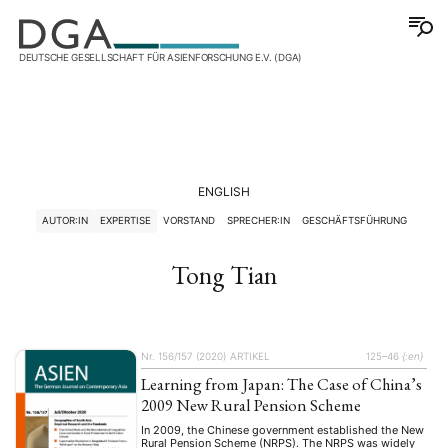
DEUTSCHE GESELLSCHAFT FÜR ASIENFORSCHUNG E.V. (DGA)
ENGLISH
AUTOR:IN
EXPERTISE
VORSTAND
SPRECHER:IN
GESCHÄFTSFÜHRUNG
Tong Tian
Nr. 156/157 (2020)
ARTIKEL
125–46
{:en}
Learning from Japan: The Case of China’s
2009 New Rural Pension Scheme
In 2009, the Chinese government established the New
Rural Pension Scheme (NRPS). The NRPS was widely