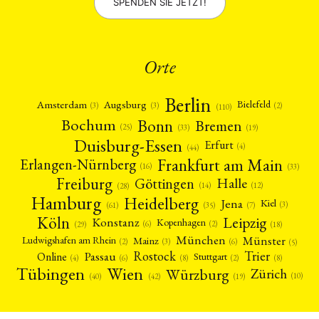
SPENDEN SIE JETZT!
Orte
Berlin
Amsterdam
Augsburg
Bielefeld
(2)
(3)
(3)
(110)
Bonn
Bochum
Bremen
(25)
(19)
(33)
Duisburg-Essen
Erfurt
(4)
(44)
Frankfurt am Main
Erlangen-Nürnberg
(16)
(33)
Freiburg
Halle
Göttingen
(12)
(14)
(28)
Hamburg
Heidelberg
Jena
Kiel
(3)
(7)
(61)
(35)
Köln
Leipzig
Konstanz
Kopenhagen
(2)
(6)
(18)
(29)
München
Münster
Mainz
Ludwigshafen am Rhein
(2)
(6)
(3)
(5)
Rostock
Trier
Passau
Online
Stuttgart
(2)
(6)
(4)
(8)
(8)
Tübingen
Wien
Würzburg
Zürich
(10)
(42)
(40)
(19)