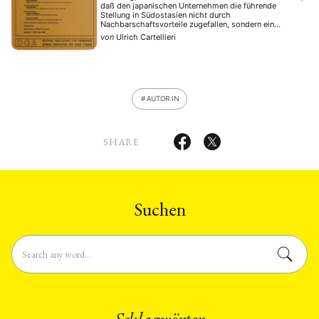
daß den japanischen Unternehmen die führende
Stellung in Südostasien nicht durch
Nachbarschaftsvorteile zugefallen, sondern ein
Ergebnis ihrer intensiveren und planvolleren
von
Ulrich Cartellieri
Anstrengungen bei der Marktbearbeitung ist. Von
großer Bedeutung sind die Handelshäuser (Sogo
sosha) für die japanische Exportwirtschaft in
Südostasien. Direktinvestitionen …
AUTOR:IN
SHARE
Suchen
Schlagwörter