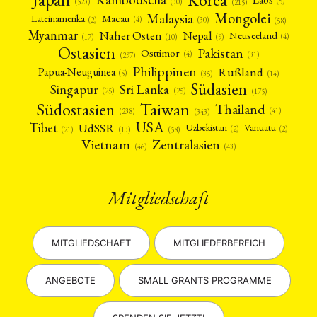
(5)
(30)
(523)
(215)
Mongolei
Malaysia
Macau
Lateinamerika
(4)
(2)
(30)
(58)
Myanmar
Nepal
Naher Osten
Neuseeland
(4)
(17)
(10)
(9)
Ostasien
Pakistan
Osttimor
(4)
(31)
(297)
Philippinen
Rußland
Papua-Neuguinea
(5)
(35)
(14)
Südasien
Singapur
Sri Lanka
(25)
(25)
(175)
Taiwan
Südostasien
Thailand
(41)
(238)
(343)
USA
Tibet
UdSSR
Uzbekistan
Vanuatu
(2)
(2)
(58)
(13)
(21)
Vietnam
Zentralasien
(46)
(43)
Mitgliedschaft
MITGLIEDSCHAFT
MITGLIEDERBEREICH
ANGEBOTE
SMALL GRANTS PROGRAMME