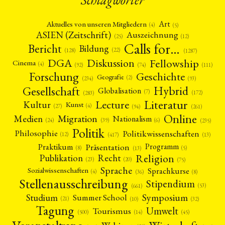
Art
Aktuelles von unseren Mitgliedern
(4)
(5)
ASIEN (Zeitschrift)
Auszeichnung
(12)
(25)
Calls for…
Bericht
Bildung
(22)
(128)
(1287)
Fellowship
DGA
Diskussion
Cinema
(4)
(92)
(74)
(111)
Forschung
Geschichte
Geografie
(2)
(93)
(234)
Gesellschaft
Hybrid
Globalisation
(7)
(172)
(283)
Literatur
Lecture
Kultur
Kunst
(4)
(27)
(94)
(261)
Online
Migration
Medien
Nationalism
(6)
(24)
(39)
(235)
Politik
Philosophie
Politikwissenschaften
(12)
(13)
(417)
Präsentation
Praktikum
Programm
(5)
(8)
(13)
Religion
Publikation
Recht
(23)
(20)
(75)
Sprache
Sprachkurse
Sozialwissenschaften
(4)
(36)
(8)
Stellenausschreibung
Stipendium
(53)
(661)
Symposium
Studium
Summer School
(21)
(10)
(32)
Tagung
Umwelt
Tourismus
(45)
(14)
(500)