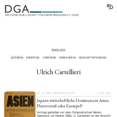
DEUTSCHE GESELLSCHAFT FÜR ASIENFORSCHUNG E.V. (DGA)
ENGLISH
AUTOR:IN
EXPERTISE
VORSTAND
SPRECHER:IN
GESCHÄFTSFÜHRUNG
Ulrich Cartellieri
Nr. 22 (1987)
RESEARCH NOTE
77–84
{:de}
Japans wirtschaftliche Dominanz in Asien.
Platzvorteil oder Exempel?
Vortrag gehalten vor dem Ostasiatischen Verein,
Hamburg, im Herbst 1985. U. Cartellieri ist der Ansicht,