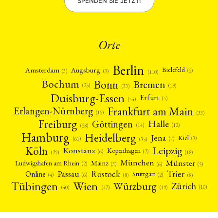
SPENDEN SIE JETZT!
Orte
Berlin
Amsterdam
Augsburg
Bielefeld
(2)
(3)
(3)
(110)
Bonn
Bochum
Bremen
(25)
(19)
(33)
Duisburg-Essen
Erfurt
(4)
(44)
Frankfurt am Main
Erlangen-Nürnberg
(16)
(33)
Freiburg
Halle
Göttingen
(12)
(14)
(28)
Hamburg
Heidelberg
Jena
Kiel
(3)
(7)
(61)
(35)
Köln
Leipzig
Konstanz
Kopenhagen
(2)
(6)
(18)
(29)
München
Münster
Mainz
Ludwigshafen am Rhein
(2)
(6)
(3)
(5)
Rostock
Trier
Passau
Online
Stuttgart
(2)
(6)
(4)
(8)
(8)
Tübingen
Wien
Würzburg
Zürich
(10)
(42)
(40)
(19)