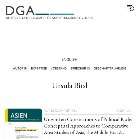
DEUTSCHE GESELLSCHAFT FÜR ASIENFORSCHUNG E.V. (DGA)
ENGLISH
AUTOR:IN
EXPERTISE
VORSTAND
SPRECHER:IN
GESCHÄFTSFÜHRUNG
Ursula Birsl
Nr. 132 (2014)
ARTIKEL
12–25
{:de}
Unwritten Constitutions of Political Rule:
Conceptual Approaches to Comparative
Area Studies of Asia, the Middle East &
North Africa, and Europe