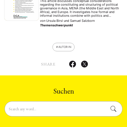
This article discusses conceptual considerations
regarding the constituting and structuring of political
governance in Asia, MENA (the Middle East and North
Africa), and Europe. It investigates how formal and
informal institutions combine with politics and
unwritten political rules to form an “unwritten
von
Ursula Birsl
und
Samuel Salzborn
constitution” that acts as a de facto constitution for
Themenschwerpunkt
political governance. Particular emphasis …
AUTOR:IN
SHARE
Suchen