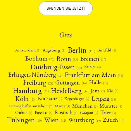
SPENDEN SIE JETZT!
Orte
Berlin
Amsterdam
Augsburg
Bielefeld
(2)
(3)
(3)
(110)
Bonn
Bochum
Bremen
(25)
(19)
(33)
Duisburg-Essen
Erfurt
(4)
(44)
Frankfurt am Main
Erlangen-Nürnberg
(16)
(33)
Freiburg
Halle
Göttingen
(12)
(14)
(28)
Hamburg
Heidelberg
Jena
Kiel
(3)
(7)
(61)
(35)
Köln
Leipzig
Konstanz
Kopenhagen
(2)
(6)
(18)
(29)
München
Münster
Mainz
Ludwigshafen am Rhein
(2)
(6)
(3)
(5)
Rostock
Trier
Passau
Online
Stuttgart
(2)
(6)
(4)
(8)
(8)
Tübingen
Wien
Würzburg
Zürich
(10)
(42)
(40)
(19)