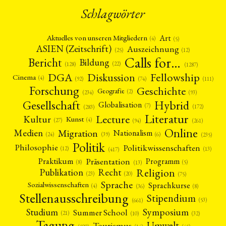
Schlagwörter
Art
Aktuelles von unseren Mitgliedern
(4)
(5)
ASIEN (Zeitschrift)
Auszeichnung
(12)
(25)
Calls for…
Bericht
Bildung
(22)
(128)
(1287)
Fellowship
DGA
Diskussion
Cinema
(4)
(92)
(74)
(111)
Forschung
Geschichte
Geografie
(2)
(93)
(234)
Gesellschaft
Hybrid
Globalisation
(7)
(172)
(283)
Literatur
Lecture
Kultur
Kunst
(4)
(27)
(94)
(261)
Online
Migration
Medien
Nationalism
(6)
(24)
(39)
(235)
Politik
Philosophie
Politikwissenschaften
(12)
(13)
(417)
Präsentation
Praktikum
Programm
(5)
(8)
(13)
Religion
Publikation
Recht
(23)
(20)
(75)
Sprache
Sprachkurse
Sozialwissenschaften
(4)
(36)
(8)
Stellenausschreibung
Stipendium
(53)
(661)
Symposium
Studium
Summer School
(21)
(10)
(32)
Tagung
Umwelt
Tourismus