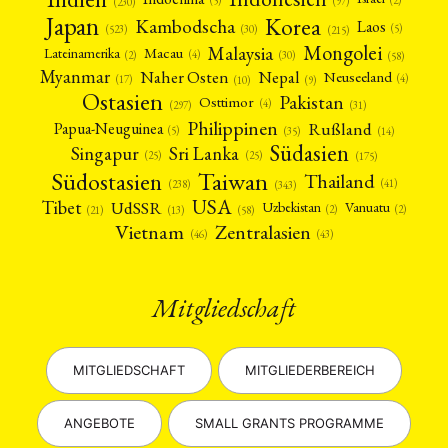
(5)
(97)
(230)
Japan
Korea
Kambodscha
Laos
(5)
(30)
(523)
(215)
Mongolei
Malaysia
Macau
Lateinamerika
(4)
(2)
(30)
(58)
Myanmar
Nepal
Naher Osten
Neuseeland
(4)
(17)
(10)
(9)
Ostasien
Pakistan
Osttimor
(4)
(31)
(297)
Philippinen
Rußland
Papua-Neuguinea
(5)
(35)
(14)
Südasien
Singapur
Sri Lanka
(25)
(25)
(175)
Taiwan
Südostasien
Thailand
(41)
(238)
(343)
USA
Tibet
UdSSR
Uzbekistan
Vanuatu
(2)
(2)
(58)
(13)
(21)
Vietnam
Zentralasien
(46)
(43)
Mitgliedschaft
MITGLIEDSCHAFT
MITGLIEDERBEREICH
ANGEBOTE
SMALL GRANTS PROGRAMME