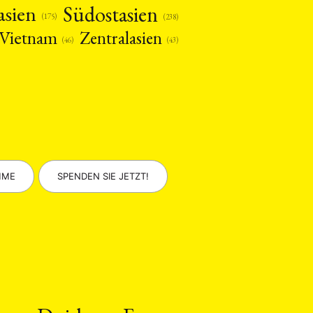
asien
Südostasien
(175)
(238)
Vietnam
Zentralasien
(46)
(43)
MME
SPENDEN SIE JETZT!