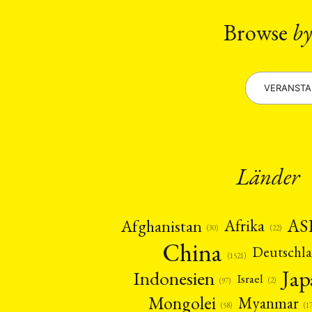
Umwe
Browse
by
MITGLIEDSC
VERANST
Länder
AS
Afghanistan
Afrika
(22)
(30)
China
Deutschl
(1521)
Ja
Indonesien
Israel
(2)
(97)
Mongolei
Myanmar
(1
(58)