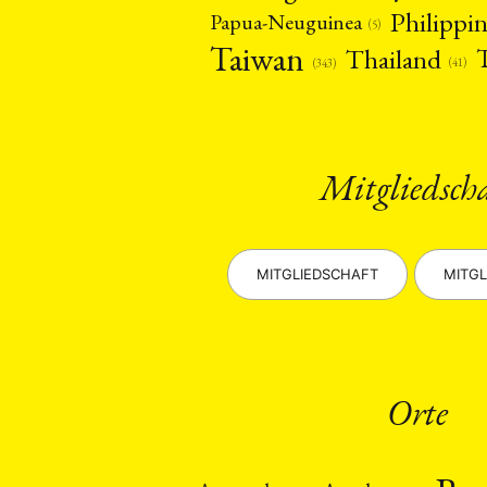
Philippi
Papua-Neuguinea
(5)
Taiwan
Thailand
(41)
(343)
Mitgliedsch
MITGLIEDSCHAFT
MITGL
Orte