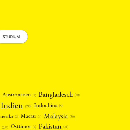
op
(126)
CH
KONTAKT
STUDIUM
Bangladesch
Austronesien
(30)
(3)
Indien
Indochina
(5)
(230)
Malaysia
Macau
amerika
(4)
(2)
(30)
Pakistan
Osttimor
(4)
(31)
(297)