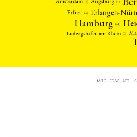
Ber
Amsterdam
Augsburg
(3)
(3)
Erlangen-Nür
Erfurt
(4)
Hamburg
Hei
(61)
Ma
Ludwigshafen am Rhein
(2)
MITGLIEDSCHAFT
S