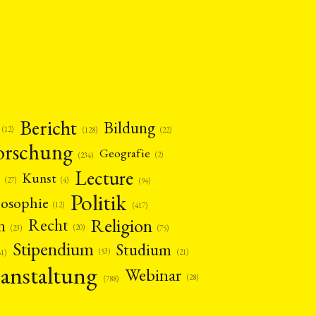
Bericht
Bildung
(12)
(22)
(128)
orschung
Geografie
(2)
(234)
Lecture
Kunst
(4)
(27)
(94)
Politik
losophie
(12)
(417)
Religion
n
Recht
(20)
(75)
(23)
Stipendium
Studium
(53)
(21)
61)
anstaltung
Webinar
(28)
(788)