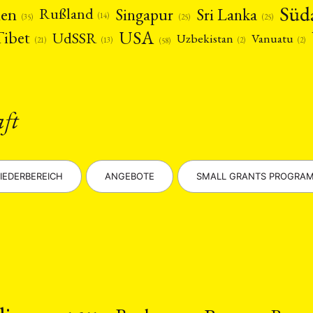
Süd
nen
Singapur
Sri Lanka
Rußland
(14)
(25)
(25)
(35)
USA
Tibet
UdSSR
Uzbekistan
Vanuatu
(21)
(2)
(2)
(13)
(58)
aft
IEDERBEREICH
ANGEBOTE
SMALL GRANTS PROGRA