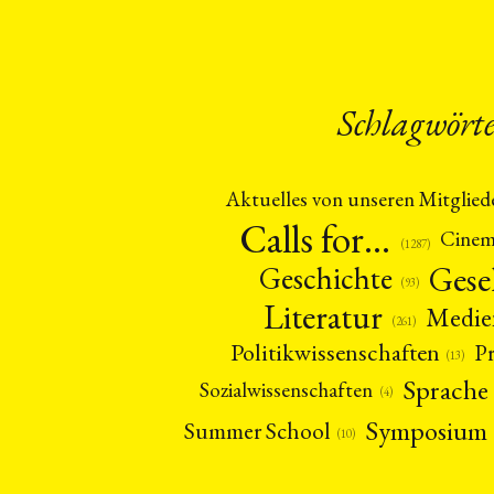
Schlagwört
Aktuelles von unseren Mitglied
Calls for…
Cine
(1287)
Gese
Geschichte
(93)
Literatur
Medie
(261)
Politikwissenschaften
P
(13)
Sprache
Sozialwissenschaften
(4)
Symposium
Summer School
(10)