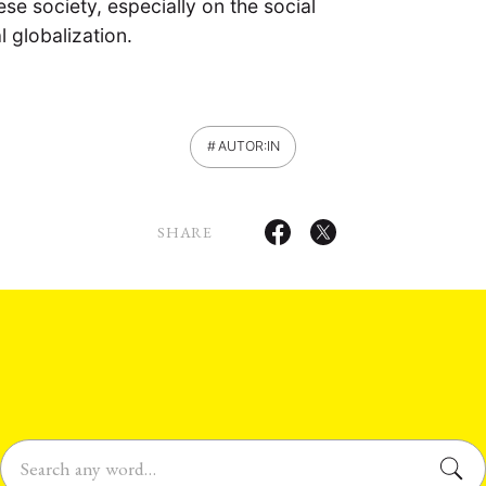
se society, especially on the social
l globalization.
AUTOR:IN
SHARE