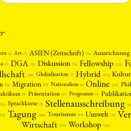
er
ASIEN (Zeitschrift)
Auszeichnung
Art
ern
(5)
(4)
(25)
F
DGA
Diskussion
Fellowship
ma
(4)
(74)
(92)
(111)
llschaft
Hybrid
Kultur
Globalisation
(7)
(172)
(283)
Online
Migration
n
Phi
Nationalism
(6)
(39)
(24)
(235)
Publikatio
Präsentation
raktikum
Programm
(13)
(5)
(8)
Stellenausschreibung
Sprachkurse
(8)
(36)
(6
Ver
Tagung
Umwelt
Tourismus
(14)
(45)
(32)
(500)
Wirtschaft
Workshop
(126)
(199)