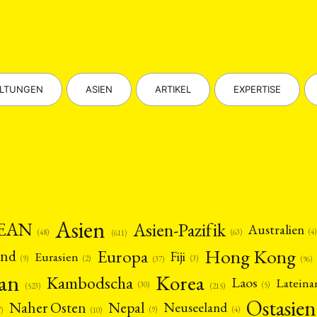
lt
Veranstaltung
Webinar
Wirtschaft
Worksh
(45)
(788)
(28)
(199)
HAFT
STUDIUM
DATENSCHUTZERKLÄRUNG
MITGLIEDERBEREI
SPENDEN SIE JETZT!
ALTUNGEN
ASIEN
ARTIKEL
EXPERTISE
ENGLISH
Asien
EAN
Asien-Pazifik
Australien
(4)
(48)
(63)
(611)
Hong Kong
Europa
and
Fiji
Eurasien
(9)
(2)
(3)
(96)
(37)
pan
Korea
Kambodscha
Laos
Latein
(5)
(30)
(523)
(215)
Ostasien
Nepal
Naher Osten
Neuseeland
(4)
(9)
(10)
7)