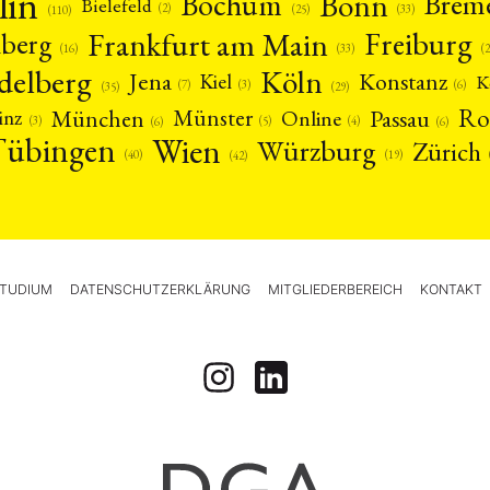
lin
Bonn
Bochum
Brem
Bielefeld
(2)
(25)
(33)
(110)
Frankfurt am Main
Freiburg
nberg
(16)
(
(33)
delberg
Köln
Jena
Konstanz
Kiel
K
(3)
(7)
(6)
(29)
(35)
Ro
München
Passau
Münster
inz
Online
(3)
(5)
(4)
(6)
(6)
Tübingen
Wien
Würzburg
Zürich
(19)
(40)
(42)
TUDIUM
DATENSCHUTZERKLÄRUNG
MITGLIEDERBEREICH
KONTAKT