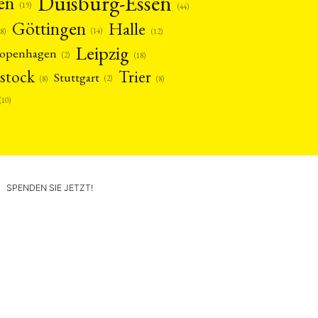
Duisburg-Essen
en
(19)
(44)
Göttingen
Halle
(14)
(12)
28)
Leipzig
openhagen
(2)
(18)
stock
Trier
Stuttgart
(2)
(8)
(8)
(10)
SPENDEN SIE JETZT!