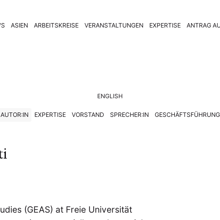
WS
ASIEN
ARBEITSKREISE
VERANSTALTUNGEN
EXPERTISE
ANTRAG AU
ENGLISH
AUTOR:IN
EXPERTISE
VORSTAND
SPRECHER:IN
GESCHÄFTSFÜHRUNG
ti
udies (GEAS) at Freie Universität