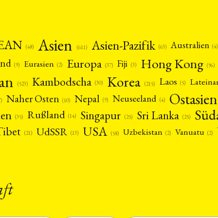
Asien
EAN
Asien-Pazifik
Australien
(4)
(48)
(63)
(611)
Hong Kong
Europa
and
Fiji
Eurasien
(9)
(2)
(3)
(96)
(37)
pan
Korea
Kambodscha
Laos
Latein
(5)
(30)
(523)
(215)
Ostasien
Nepal
Naher Osten
Neuseeland
(4)
(9)
(10)
7)
Süd
nen
Singapur
Sri Lanka
Rußland
(14)
(25)
(25)
(35)
USA
Tibet
UdSSR
Uzbekistan
Vanuatu
(21)
(2)
(2)
(13)
(58)
aft