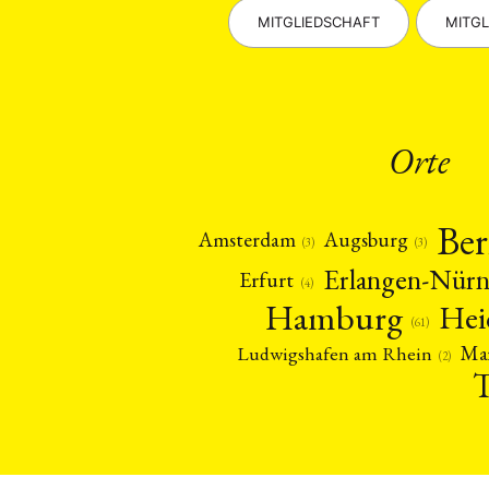
MITGLIEDSCHAFT
MITGL
Orte
Ber
Amsterdam
Augsburg
(3)
(3)
Erlangen-Nür
Erfurt
(4)
Hamburg
Hei
(61)
Ma
Ludwigshafen am Rhein
(2)