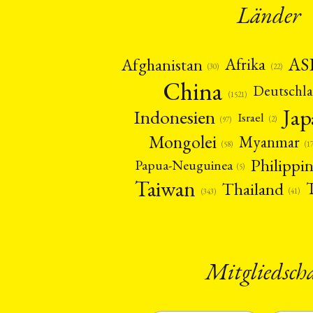
Länder
AS
Afghanistan
Afrika
(22)
(30)
China
Deutschl
(1521)
Ja
Indonesien
Israel
(2)
(97)
Mongolei
Myanmar
(1
(58)
Philippi
Papua-Neuguinea
(5)
Taiwan
Thailand
(41)
(343)
Mitgliedsch