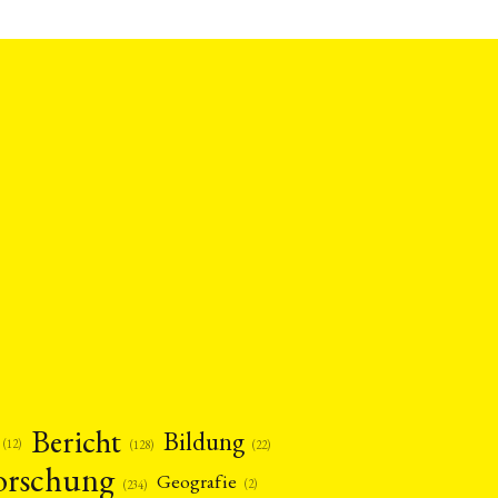
Bericht
Bildung
(12)
(22)
(128)
orschung
Geografie
(2)
(234)