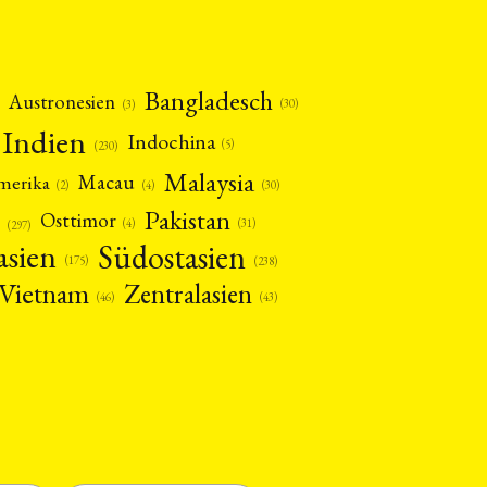
Bangladesch
Austronesien
(30)
(3)
Indien
Indochina
(5)
(230)
Malaysia
Macau
amerika
(4)
(2)
(30)
Pakistan
Osttimor
(4)
(31)
(297)
asien
Südostasien
(175)
(238)
Vietnam
Zentralasien
(46)
(43)