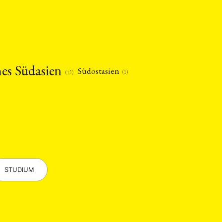
Philosophie
)
(12)
Publikation
(5)
(23)
enausschreibung
(661)
Tourismus
(14)
op
(126)
hes Südasien
Südostasien
(1)
(13)
CH
KONTAKT
STUDIUM