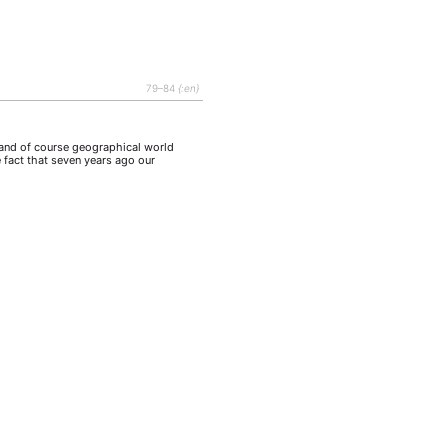
79–84
{:en}
l and of course geographical world
fact that seven years ago our