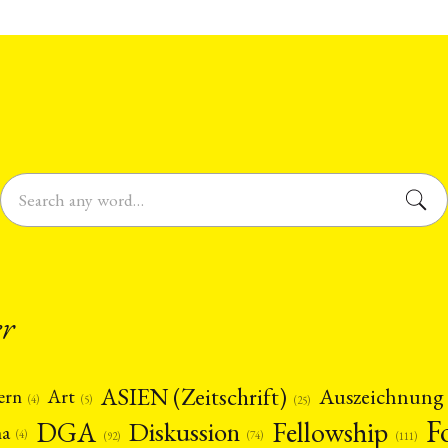
er
ASIEN (Zeitschrift)
Auszeichnung
Art
ern
(5)
(4)
(25)
F
DGA
Diskussion
Fellowship
ma
(4)
(74)
(92)
(111)