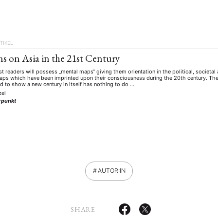
TIKEL
ns on Asia in the 21st Century
st readers will possess „mental maps“ giving them orientation in the political, societa
ps which have been imprinted upon their consciousness during the 20th century. The 
ed to show a new century in itself has nothing to do …
zel
punkt
AUTOR:IN
SHARE