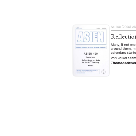
Nr. 100 (2006)
AR
Reflectio
Many, if not mo
around them, ma
calendars start
von
Volker Stan
Themenschwer