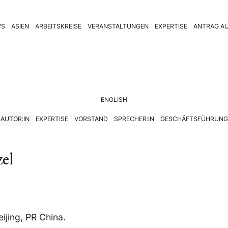
WS
ASIEN
ARBEITSKREISE
VERANSTALTUNGEN
EXPERTISE
ANTRAG AU
ENGLISH
AUTOR:IN
EXPERTISE
VORSTAND
SPRECHER:IN
GESCHÄFTSFÜHRUNG
zel
jing, PR China.