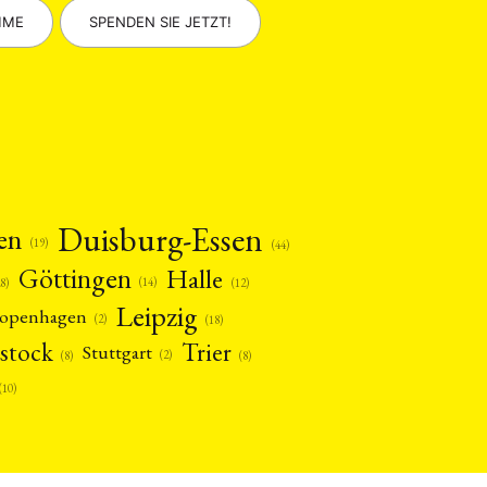
MME
SPENDEN SIE JETZT!
Duisburg-Essen
en
(19)
(44)
Göttingen
Halle
(14)
(12)
28)
Leipzig
openhagen
(2)
(18)
stock
Trier
Stuttgart
(2)
(8)
(8)
(10)