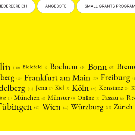
IEDERBEREICH
ANGEBOTE
SMALL GRANTS PROGRA
lin
Bonn
Bochum
Brem
Bielefeld
(2)
(25)
(33)
(110)
Frankfurt am Main
Freiburg
nberg
(16)
(
(33)
delberg
Köln
Jena
Konstanz
Kiel
K
(3)
(7)
(6)
(29)
(35)
Ro
München
Passau
Münster
inz
Online
(3)
(5)
(4)
(6)
(6)
Tübingen
Wien
Würzburg
Zürich
(19)
(40)
(42)