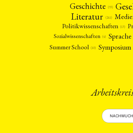
Gese
Geschichte
(93)
Literatur
Medie
(261)
Politikwissenschaften
P
(13)
Sprache
Sozialwissenschaften
(4)
Symposium
Summer School
(10)
NEWS
ASIEN
ARBEI
Arbeitskrei
Aktuelles von uns
Bildung
Call
NACHWUCH
(22)
Geografie
Ge
(2)