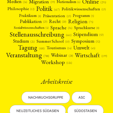
Online
Migration
Medien
Nationalism
(6)
(24)
(39)
(235)
Politik
Philosophie
Politikwissenschaften
(12)
(13)
(417)
Präsentation
Praktikum
Programm
(5)
(8)
(13)
Religion
Publikation
Recht
(23)
(20)
(75)
Sprache
Sprachkurse
Sozialwissenschaften
(4)
(36)
(8)
Stellenausschreibung
Stipendium
(53)
(661)
Symposium
Studium
Summer School
(21)
(10)
(32)
Tagung
Umwelt
Tourismus
(45)
(14)
(500)
Veranstaltung
Wirtschaft
Webinar
(28)
(788)
(199)
Workshop
(126)
Arbeitskreise
NEWS
ASIEN
ARBEITSKREISE
VERANSTALTUNGEN
EXPERTISE
ANGEBOTE
NACHWUCHSGRUPPE
ASC
ANTRAG AUF EINEN SMALL GRANT DER DGA
MITGLIEDERBEREICH
DIE DGA
MITGLIEDSCHAFT
NEUZEITLICHES SÜDASIEN
SÜDOSTASIEN