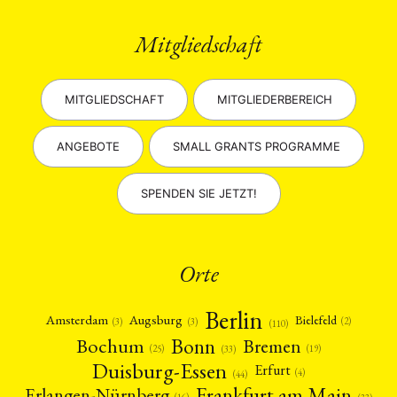
Mitgliedschaft
MITGLIEDSCHAFT
MITGLIEDERBEREICH
ANGEBOTE
SMALL GRANTS PROGRAMME
SPENDEN SIE JETZT!
Orte
Berlin
Amsterdam
Augsburg
Bielefeld
(2)
(3)
(3)
(110)
Bonn
Bochum
Bremen
(25)
(19)
(33)
Duisburg-Essen
Erfurt
(4)
(44)
Frankfurt am Main
Erlangen-Nürnberg
(16)