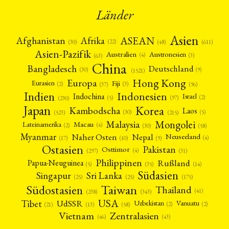
Länder
Asien
Afrika
ASEAN
Afghanistan
(22)
(30)
(48)
(611)
Asien-Pazifik
Australien
Austronesien
(4)
(3)
(63)
China
Bangladesch
Deutschland
(9)
(30)
(1521)
Hong Kong
Europa
Fiji
Eurasien
(3)
(2)
(37)
(96)
Indien
Indonesien
Indochina
Israel
(2)
(5)
(97)
(230)
Japan
Korea
Kambodscha
Laos
(5)
(30)
(523)
(215)
Mongolei
Malaysia
Macau
Lateinamerika
(4)
(2)
(30)
(58)
Myanmar
Nepal
Naher Osten
Neuseeland
(4)
(17)
(10)
(9)
Ostasien
Pakistan
Osttimor
(4)
(31)
(297)
Philippinen
Rußland
Papua-Neuguinea
(5)
(35)
(14)
Südasien
Singapur
Sri Lanka
(25)
(25)
(175)
Taiwan
Südostasien
Thailand
(41)
(238)
(343)
USA
Tibet
UdSSR
Uzbekistan
Vanuatu
(2)
(2)
(58)
(13)
(21)
Vietnam
Zentralasien
(46)
(43)