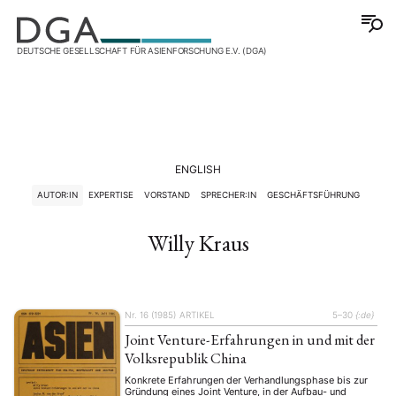
DEUTSCHE GESELLSCHAFT FÜR ASIENFORSCHUNG E.V. (DGA)
ENGLISH
AUTOR:IN
EXPERTISE
VORSTAND
SPRECHER:IN
GESCHÄFTSFÜHRUNG
Willy Kraus
Nr. 16 (1985)
ARTIKEL
5–30
{:de}
Joint Venture-Erfahrungen in und mit der
Volksrepublik China
Konkrete Erfahrungen der Verhandlungsphase bis zur
Gründung eines Joint Venture, in der Aufbau- und