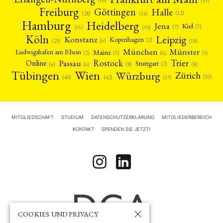
(33)
Freiburg
Halle
Göttingen
(12)
(14)
(28)
Hamburg
Heidelberg
Jena
Kiel
(3)
(7)
(61)
(35)
Köln
Leipzig
Konstanz
Kopenhagen
(2)
(6)
(18)
(29)
München
Münster
Mainz
Ludwigshafen am Rhein
(2)
(6)
(3)
(5)
Rostock
Trier
Passau
Online
Stuttgart
(2)
(6)
(4)
(8)
(8)
Tübingen
Wien
Würzburg
Zürich
(10)
(42)
(40)
(19)
MITGLIEDSCHAFT
STUDIUM
DATENSCHUTZERKLÄRUNG
MITGLIEDERBEREICH
KONTAKT
SPENDEN SIE JETZT!
COOKIES UND PRIVACY