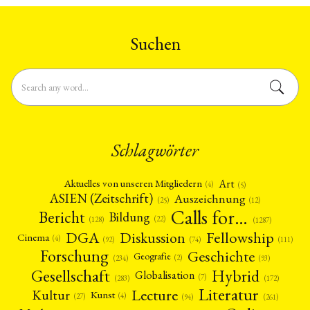
Suchen
Schlagwörter
Art
Aktuelles von unseren Mitgliedern
(4)
(5)
ASIEN (Zeitschrift)
Auszeichnung
(12)
(25)
Calls for…
Bericht
Bildung
(22)
(128)
(1287)
Fellowship
DGA
Diskussion
Cinema
(4)
(92)
(74)
(111)
Forschung
Geschichte
Geografie
(2)
(93)
(234)
Gesellschaft
Hybrid
Globalisation
(7)
(172)
(283)
Literatur
Lecture
Kultur
Kunst
(4)
(27)
(94)
(261)