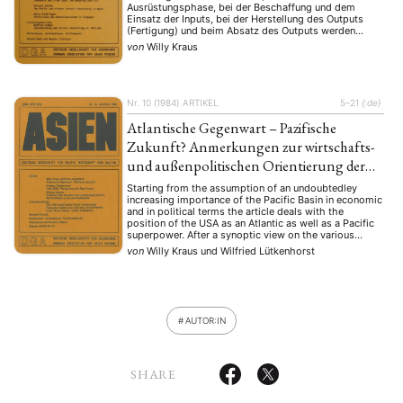
Ausrüstungsphase, bei der Beschaffung und dem
Einsatz der Inputs, bei der Herstellung des Outputs
(Fertigung) und beim Absatz des Outputs werden
dargelegt. Diesbezügliches Gesetz, das am 8. Juli
von
Willy Kraus
1979 in der VR China in Kraft getreten ist. Die bisher
vorliegenden Joint …
Nr. 10 (1984)
ARTIKEL
5–21
{:de}
Atlantische Gegenwart – Pazifische
Zukunft? Anmerkungen zur wirtschafts-
und außenpolitischen Orientierung der
USA
Starting from the assumption of an undoubtedley
increasing importance of the Pacific Basin in economic
and in political terms the article deals with the
position of the USA as an Atlantic as well as a Pacific
superpower. After a synoptic view on the various
concepts of a closer Pacific economic cooperation
von
Willy Kraus
und
Wilfried Lütkenhorst
currently under discussion an …
AUTOR:IN
SHARE