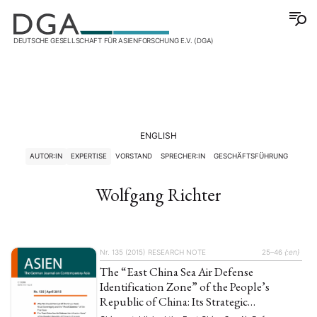
DEUTSCHE GESELLSCHAFT FÜR ASIENFORSCHUNG E.V. (DGA)
ENGLISH
AUTOR:IN
EXPERTISE
VORSTAND
SPRECHER:IN
GESCHÄFTSFÜHRUNG
Wolfgang Richter
Nr. 135 (2015)
RESEARCH NOTE
25–46
{:en}
The “East China Sea Air Defense
Identification Zone” of the People’s
Republic of China: Its Strategic
Significance in Light of Growing Regional