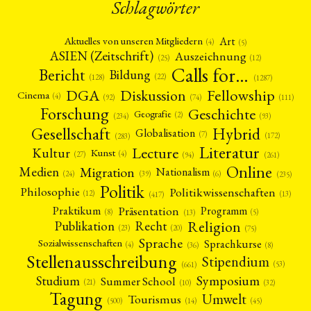
Schlagwörter
Art
Aktuelles von unseren Mitgliedern
(4)
(5)
ASIEN (Zeitschrift)
Auszeichnung
(12)
(25)
Calls for…
Bericht
Bildung
(22)
(128)
(1287)
Fellowship
DGA
Diskussion
Cinema
(4)
(92)
(74)
(111)
Forschung
Geschichte
Geografie
(2)
(93)
(234)
Gesellschaft
Hybrid
Globalisation
(7)
(172)
(283)
Literatur
Lecture
Kultur
Kunst
(4)
(27)
(94)
(261)
Online
Migration
Medien
Nationalism
(6)
(24)
(39)
(235)
Politik
Philosophie
Politikwissenschaften
(12)
(13)
(417)
Präsentation
Praktikum
Programm
(5)
(8)
(13)
Religion
Publikation
Recht
(23)
(20)
(75)
Sprache
Sprachkurse
Sozialwissenschaften
(4)
(36)
(8)
Stellenausschreibung
Stipendium
(53)
(661)
Symposium
Studium
Summer School
(21)
(10)
(32)
Tagung
Umwelt
Tourismus
(45)
(14)
(500)