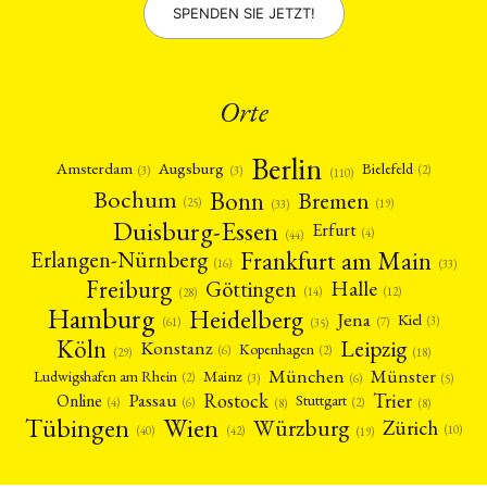
SPENDEN SIE JETZT!
Orte
Berlin
Amsterdam
Augsburg
Bielefeld
(2)
(3)
(3)
(110)
Bonn
Bochum
Bremen
(25)
(19)
(33)
Duisburg-Essen
Erfurt
(4)
(44)
Frankfurt am Main
Erlangen-Nürnberg
(16)
(33)
Freiburg
Halle
Göttingen
(12)
(14)
(28)
Hamburg
Heidelberg
Jena
Kiel
(3)
(7)
(61)
(35)
Köln
Leipzig
Konstanz
Kopenhagen
(2)
(6)
(18)
(29)
München
Münster
Mainz
Ludwigshafen am Rhein
(2)
(6)
(3)
(5)
Rostock
Trier
Passau
Online
Stuttgart
(2)
(6)
(4)
(8)
(8)
Tübingen
Wien
Würzburg
Zürich
(10)
(42)
(40)
(19)