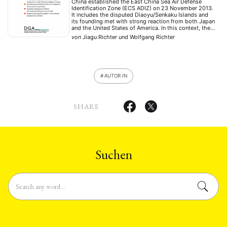
China established the East China Sea Air Defense
Identification Zone (ECS ADIZ) on 23 November 2013.
Tensions
It includes the disputed Diaoyu/Senkaku Islands and
its founding met with strong reaction from both Japan
and the United States of America. In this context, the
US has reaffirmed defense commitments toward
von
Jiagu Richter
und
Wolfgang Richter
regional allies while Japan continues to revise …
AUTOR:IN
SHARE
Suchen