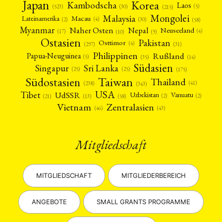
Japan
Korea
Kambodscha
Laos
(5)
(30)
(523)
(215)
Mongolei
Malaysia
Macau
Lateinamerika
(4)
(2)
(30)
(58)
Myanmar
Nepal
Naher Osten
Neuseeland
(4)
(17)
(10)
(9)
Ostasien
Pakistan
Osttimor
(4)
(31)
(297)
Philippinen
Rußland
Papua-Neuguinea
(5)
(35)
(14)
Südasien
Singapur
Sri Lanka
(25)
(25)
(175)
Taiwan
Südostasien
Thailand
(41)
(238)
(343)
USA
Tibet
UdSSR
Uzbekistan
Vanuatu
(2)
(2)
(58)
(13)
(21)
Vietnam
Zentralasien
(46)
(43)
Mitgliedschaft
MITGLIEDSCHAFT
MITGLIEDERBEREICH
ANGEBOTE
SMALL GRANTS PROGRAMME