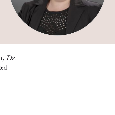
n,
Dr.
ied