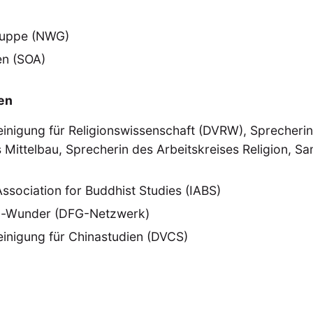
schichte
Gesellschaft
Globalisation
Hybrid
Kul
(93)
(283)
(7)
(172)
ratur
Medien
Migration
Nationalism
Online
(261)
(24)
(39)
(6)
(235
uppe (NWG)
ikwissenschaften
Praktikum
Präsentation
Programm
(13)
(8)
(13)
en (SOA)
n
Sozialwissenschaften
Sprache
Sprachkurse
Stell
(75)
(4)
(36)
(8)
Studium
Summer School
Symposium
Tagung
)
(21)
(10)
(32)
(500)
en
lt
Veranstaltung
Webinar
Wirtschaft
Worksh
(45)
(788)
(28)
(199)
inigung für Religionswissenschaft (DVRW), Sprecheri
s Mittelbau, Sprecherin des Arbeitskreises Religion, S
HAFT
STUDIUM
DATENSCHUTZERKLÄRUNG
MITGLIEDERBEREI
SPENDEN SIE JETZT!
Association for Buddhist Studies (IABS)
g-Wunder (DFG-Netzwerk)
ENGLISH
inigung für Chinastudien (DVCS)