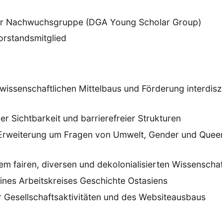
er Nachwuchsgruppe (DGA Young Scholar Group)
orstandsmitglied
wissenschaftlichen Mittelbaus und Förderung interdiszi
er Sichtbarkeit und barrierefreier Strukturen
ANG
Erweiterung um Fragen von Umwelt, Gender und Queer
TSKREISE
VERANSTALTUNGEN
EXPERTISE
ANTRAG AUF EINEN
MITGLIEDERBEREICH
DIE DGA
MITGLIEDSCHAFT
nem fairen, diversen und dekolonialisierten Wissenscha
nes Arbeitskreises Geschichte Ostasiens
eren Mitgliedern
Art
ASIEN (Zeitschrift)
Auszeichnu
 Gesellschaftsaktivitäten und des Websiteausbaus
(4)
(5)
(25)
s for…
Cinema
DGA
Diskussion
Fellowship
(1287)
(4)
(92)
(74)
(111