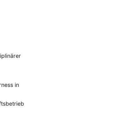
plinärer
EBOTE
ness in
 SMALL GRANT DER DGA
ftsbetrieb
ng
Bericht
(12)
(128)
Forschung
)
(234)