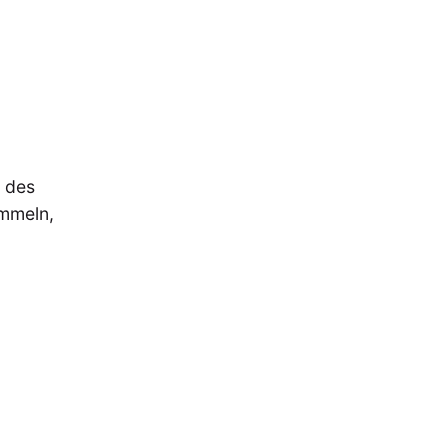
tur
Kunst
(27)
(4)
Philosophie
)
(12)
Publikation
(5)
(23)
enausschreibung
(661)
Tourismus
(14)
op
(126)
n des
ammeln,
CH
KONTAKT