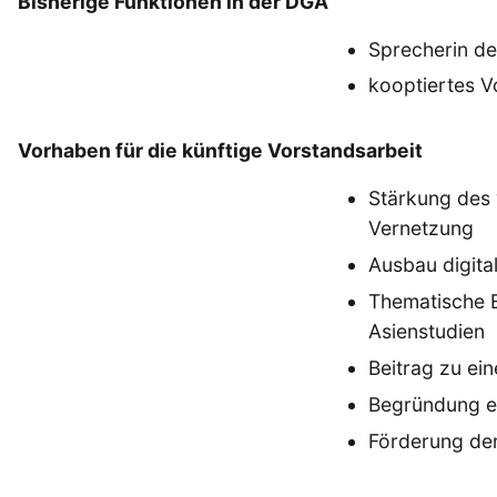
Bisherige Funktionen in der DGA
Sprecherin d
kooptiertes V
Vorhaben für die künftige Vorstandsarbeit
Stärkung des 
Vernetzung
Ausbau digital
Thematische 
NEWS
ASIEN
ARBEI
Asienstudien
Beitrag zu ei
Begründung ei
Aktuelles von uns
Förderung der
Bildung
Call
(22)