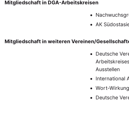
Geografie
Ge
Mitgliedschaft in DGA-Arbeitskreisen
(2)
Lecture
Lite
(94)
Nachwuchsgr
Politik
Polit
(417)
AK Südostasi
Recht
Religio
(20)
Stipendium
(53
Mitgliedschaft in weiteren Vereinen/Gesellschaft
Umwe
Deutsche Vere
Arbeitskreise
MITGLIEDSC
Ausstellen
International 
Wort-Wirkun
Deutsche Vere