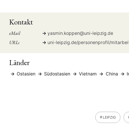
Kontakt
eMail
yasmin.koppen
@
uni-leipzig.de
URLs
uni-leipzig.de/personenprofil/mitarbe
Länder
Ostasien
Südostasien
Vietnam
China
I
LEIPZIG