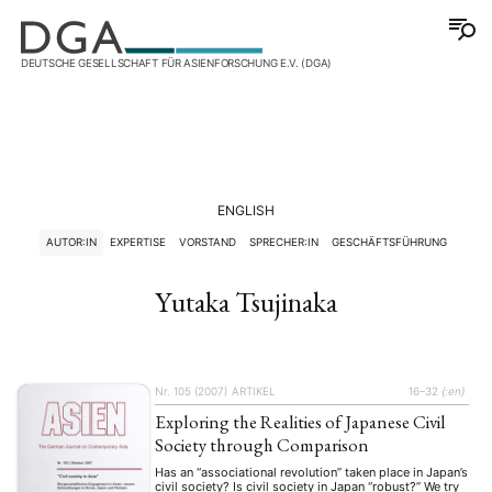
DEUTSCHE GESELLSCHAFT FÜR ASIENFORSCHUNG E.V. (DGA)
ENGLISH
AUTOR:IN
EXPERTISE
VORSTAND
SPRECHER:IN
GESCHÄFTSFÜHRUNG
Yutaka Tsujinaka
Nr. 105 (2007)
ARTIKEL
16–32
{:en}
Exploring the Realities of Japanese Civil
Society through Comparison
Has an “associational revolution” taken place in Japan’s
civil society? Is civil society in Japan “robust?” We try