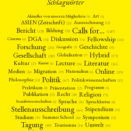
Schlagwörter
Art
Aktuelles von unseren Mitgliedern
(4)
(5)
ASIEN (Zeitschrift)
Auszeichnung
(12)
(25)
Calls for…
Bericht
Bildung
(22)
(128)
(1287)
Fellowship
DGA
Diskussion
Cinema
(4)
(92)
(74)
(111)
Forschung
Geschichte
Geografie
(2)
(93)
(234)
Gesellschaft
Hybrid
Globalisation
(7)
(172)
(283)
Literatur
Lecture
Kultur
Kunst
(4)
(27)
(94)
(261)
Online
Migration
Medien
Nationalism
(6)
(24)
(39)
(235)
Politik
Philosophie
Politikwissenschaften
(12)
(13)
(417)
Präsentation
Praktikum
Programm
(5)
(8)
(13)
Religion
Publikation
Recht
(23)
(20)
(75)
Sprache
Sprachkurse
Sozialwissenschaften
(4)
(36)
(8)
Stellenausschreibung
Stipendium
(53)
(661)
Symposium
Studium
Summer School
(21)
(10)
(32)
Tagung
Umwelt
Tourismus
(45)
(14)
(500)