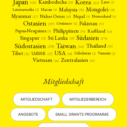
Japan
Korea
Kambodscha
Laos
(5)
(30)
(523)
(215)
Mongolei
Malaysia
Macau
Lateinamerika
(4)
(2)
(30)
(58)
Myanmar
Nepal
Naher Osten
Neuseeland
(4)
(17)
(10)
(9)
Ostasien
Pakistan
Osttimor
(4)
(31)
(297)
Philippinen
Rußland
Papua-Neuguinea
(5)
(35)
(14)
Südasien
Singapur
Sri Lanka
(25)
(25)
(175)
Taiwan
Südostasien
Thailand
(41)
(238)
(343)
USA
Tibet
UdSSR
Uzbekistan
Vanuatu
(2)
(2)
(58)
(13)
(21)
Vietnam
Zentralasien
(46)
(43)
Mitgliedschaft
MITGLIEDSCHAFT
MITGLIEDERBEREICH
ANGEBOTE
SMALL GRANTS PROGRAMME