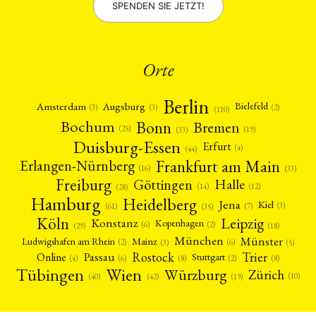
SPENDEN SIE JETZT!
Orte
Berlin
Amsterdam
Augsburg
Bielefeld
(2)
(3)
(3)
(110)
Bonn
Bochum
Bremen
(25)
(19)
(33)
Duisburg-Essen
Erfurt
(4)
(44)
Frankfurt am Main
Erlangen-Nürnberg
(16)
(33)
Freiburg
Halle
Göttingen
(12)
(14)
(28)
Hamburg
Heidelberg
Jena
Kiel
(3)
(7)
(61)
(35)
Köln
Leipzig
Konstanz
Kopenhagen
(2)
(6)
(18)
(29)
München
Münster
Mainz
Ludwigshafen am Rhein
(2)
(6)
(3)
(5)
Rostock
Trier
Passau
Online
Stuttgart
(2)
(6)
(4)
(8)
(8)
Tübingen
Wien
Würzburg
Zürich
(10)
(42)
(40)
(19)