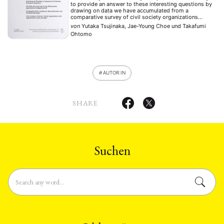
to provide an answer to these interesting questions by
drawing on data we have accumulated from a
comparative survey of civil society organizations
conducted between 1997 and 2007 in ten countries,
von
Yutaka Tsujinaka, Jae-Young Choe
und
Takafumi
including Japan, South Korea, the United …
Ohtomo
AUTOR:IN
SHARE
Suchen