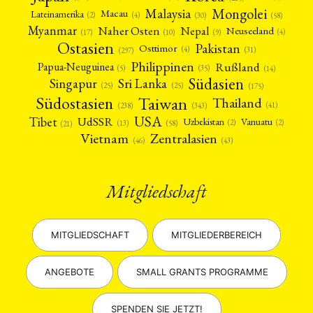
Mongolei
Malaysia
Macau
Lateinamerika
(4)
(2)
(30)
(58)
Myanmar
Nepal
Naher Osten
Neuseeland
(4)
(17)
(10)
(9)
Ostasien
Pakistan
Osttimor
(4)
(31)
(297)
Philippinen
Rußland
Papua-Neuguinea
(5)
(35)
(14)
Südasien
Singapur
Sri Lanka
(25)
(25)
(175)
Taiwan
Südostasien
Thailand
(41)
(238)
(343)
USA
Tibet
UdSSR
Uzbekistan
Vanuatu
(2)
(2)
(58)
(13)
(21)
Vietnam
Zentralasien
(46)
(43)
Mitgliedschaft
MITGLIEDSCHAFT
MITGLIEDERBEREICH
ANGEBOTE
SMALL GRANTS PROGRAMME
SPENDEN SIE JETZT!