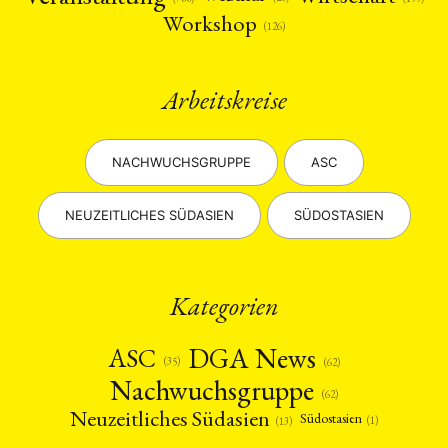
ENGLISH
Workshop
(126)
Arbeitskreise
NACHWUCHSGRUPPE
ASC
NEUZEITLICHES SÜDASIEN
SÜDOSTASIEN
Kategorien
DGA News
ASC
(35)
(62)
Nachwuchsgruppe
(62)
Neuzeitliches Südasien
Südostasien
(1)
(13)