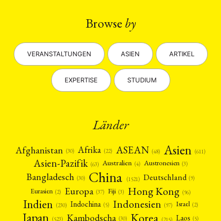
Browse
by
VERANSTALTUNGEN
ASIEN
ARTIKEL
EXPERTISE
STUDIUM
Länder
Asien
Afrika
ASEAN
Afghanistan
(22)
(30)
(48)
(611)
Asien-Pazifik
Australien
Austronesien
(4)
(3)
(63)
China
Bangladesch
Deutschland
(9)
(30)
(1521)
Hong Kong
Europa
Fiji
Eurasien
(3)
(2)
(37)
(96)
Indien
Indonesien
Indochina
Israel
(2)
(5)
(97)
(230)
Japan
Korea
Kambodscha
Laos
(5)
(30)
(523)
(215)