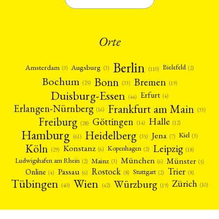
Orte
Berlin
Amsterdam
Augsburg
Bielefeld
(2)
(3)
(3)
(110)
Bonn
Bochum
Bremen
(25)
(19)
(33)
Duisburg-Essen
Erfurt
(4)
(44)
Frankfurt am Main
Erlangen-Nürnberg
(16)
(33)
Freiburg
Halle
Göttingen
(12)
(14)
(28)
Hamburg
Heidelberg
Jena
Kiel
(3)
(7)
(61)
(35)
Köln
Leipzig
Konstanz
Kopenhagen
(2)
(6)
(18)
(29)
München
Münster
Mainz
Ludwigshafen am Rhein
(2)
(6)
(3)
(5)
Rostock
Trier
Passau
Online
Stuttgart
(2)
(6)
(4)
(8)
(8)
Tübingen
Wien
Würzburg
Zürich
(10)
(42)
(40)
(19)