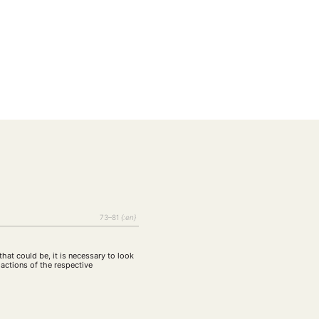
EBOTE
 SMALL GRANT DER DGA
73–81
{:en}
hat could be, it is necessary to look
d actions of the respective
ng
Bericht
(12)
(128)
Forschung
)
(234)