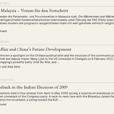
AKTUELL
Malaysia – Votum für den Fortschritt
nden die Parlaments- und Provinzwahlen in Malaysia statt. Die Wählerinnen und Wähle
ärtsgerichteten fundamentalistischen Islamstaates unter Führung der PAS (Party Islam
eines modern und progressiv ausgerichteten Islam mit weit gehender ethnisch-religiös
rmann
AKTUELL
Affair and China’s Future Development
thrown a spotlight on the Chinese political elite and the structure of the communist 
hief and deputy mayor Wang Lijun to the US consulate in Chengdu on 6 February 2012
ngqing’s powerful party chief Bo Xilai, and …
er
und
Anja Senz
EN AKTUELL
back in the Indian Elections of 2009
lections held in four phases from April to May 2009 sprung a surprise on everybody 
ant comeback of the Congress party. A neck-to-neck race with the Bharatiya Janata Pa
gainst the incumbent, a swing toward the BJP …
rmund