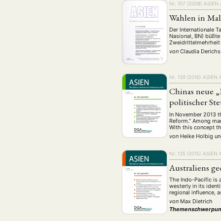
Nr. 107 (2008)
ASIEN
Wahlen in Mala
Der Internationale T
Nasional, BN) büßte
Zweidrittelmehrheit
von
Claudia Derichs
Nr. 139 (2016)
ASIEN 
Chinas neue „
politischer St
In November 2013 th
Reform.” Among many
With this concept t
von
Heike Holbig
u
Nr. 135 (2015)
ASIEN 
Australiens ge
The Indo-Pacific is 
westerly in its ident
regional influence, 
von
Max Dietrich
Themenschwerpun