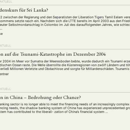
schichte
Gesellschaft
Globalisation
Hybrid
Kul
 AKTUELL
(93)
(283)
(7)
(172)
denskurs für Sri Lanka?
ratur
Medien
Migration
Nationalism
Online
(261)
(24)
(39)
(6)
(235
2 zwischen der Regierung und den Separatisten der Liberation Tigers Tamil Eelam ver
ikwissenschaften
Praktikum
Präsentation
Programm
(13)
(8)
(13)
kommens setzte rasch ein. Nachdem sich die LTTE bereits im April 2003 aus den Fri
rneuter Selbstmordanschlag in Colombo im Juli des darauffolgenden Jahres, wie schle
n
Sozialwissenschaften
Sprache
Sprachkurse
Stell
(75)
(4)
(36)
(8)
 …
ke
Studium
Summer School
Symposium
Tagung
)
(21)
(10)
(32)
(500)
lt
Veranstaltung
Webinar
Wirtschaft
Worksh
(45)
(788)
(28)
(199)
AKTUELL
on auf die Tsunami-Katastrophe im Dezember 2004
r 2004 im Meer vor Sumatra der Meeresboden bebte, wurde dadurch ein Tsunami erzeu
HAFT
STUDIUM
DATENSCHUTZERKLÄRUNG
MITGLIEDERBEREI
dischen Ozean raste. Die Welle überrollte die Küstenregionen von zwölf Ländern und 
terließ Millionen Verletzte und Obdachlose und sorgte für Milliardenschäden. Tsunamis 
SPENDEN SIE JETZT!
entner
AKTUELL
ENGLISH
n in China – Bedrohung oder Chance?
 banking sector is no longer able to meet the financing needs of an increasingly compl
inancing needs, the shadow banking system of China has experienced unprecedented gr
em has contributed to the liberali- zation of China’s financial system …