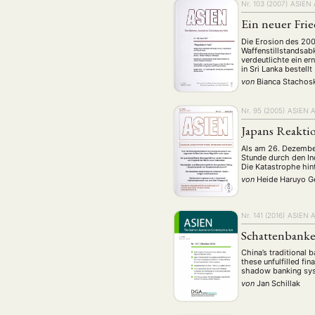
Geografie
Ge
Nr. 103 (2007)
ASIEN
(2)
Ein neuer Frie
Lecture
Lite
(94)
Die Erosion des 200
Politik
Polit
(417)
Waffenstillstandsab
verdeutlichte ein e
Recht
Religio
(20)
in Sri Lanka bestellt
von
Bianca Stachos
Stipendium
(53
Umwe
Nr. 95 (2005)
ASIEN 
Japans Reakti
Als am 26. Dezembe
MITGLIEDSC
Stunde durch den In
Die Katastrophe hin
von
Heide Haruyo G
Nr. 141 (2016)
ASIEN 
Schattenbanke
China’s traditional
these unfulfilled f
shadow banking syst
von
Jan Schillak