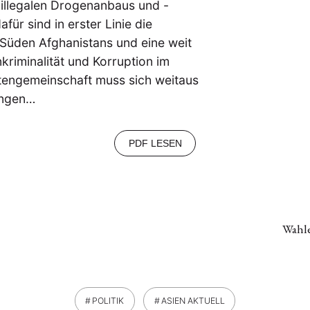
 illegalen Drogenanbaus und -
für sind in erster Linie die
Süden Afghanistans und eine weit
kriminalität und Korruption im
atengemeinschaft muss sich weitaus
ingen…
PDF LESEN
Wahle
POLITIK
ASIEN AKTUELL