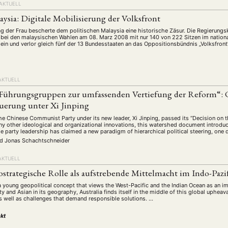
 AKTUELL
ysia: Digitale Mobilisierung der Volksfront
ag der Frau bescherte dem politischen Malaysia eine historische Zäsur. Die Regierungsk
 bei den malaysischen Wahlen am 08. Marz 2008 mit nur 140 von 222 Sitzen im nationa
 ein und verlor gleich fünf der 13 Bundesstaaten an das Oppositionsbündnis „Volksfront
AKTUELL
Führungsgruppen zur umfassenden Vertiefung der Reform“: 
euerung unter Xi Jinping
e Chinese Communist Party under its new leader, Xi Jinping, passed its “Decision o
 other ideological and organizational innovations, this watershed document introduce
he party leadership has claimed a new paradigm of hierarchical political steering, one
nd
Jonas Schachtschneider
AKTUELL
ostrategische Rolle als aufstrebende Mittelmacht im Indo-Pazi
a young geopolitical concept that views the West-Pacific and the Indian Ocean as an im
ity and Asian in its geography, Australia finds itself in the middle of this global upheav
as well as challenges that demand responsible solutions. …
kt