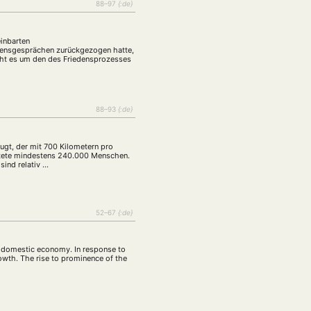
tur
Kunst
88–97
{:de}
(27)
(4)
Philosophie
)
(12)
einbarten
Publikation
(5)
(23)
edensgesprächen zurückgezogen hatte,
cht es um den des Friedensprozesses
enausschreibung
(661)
Tourismus
(14)
op
(126)
88–93
{:de}
gt, der mit 700 Kilometern pro
CH
KONTAKT
tötete mindestens 240.000 Menschen.
sind relativ …
52–67
{:de}
ex domestic economy. In response to
owth. The rise to prominence of the