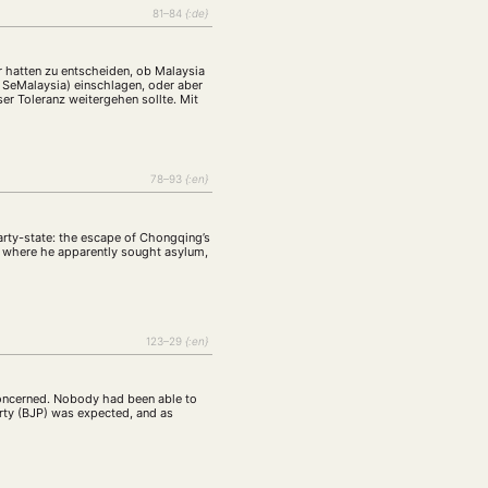
81–84
{:de}
r hatten zu entscheiden, ob Malaysia
 SeMalaysia) einschlagen, oder aber
er Toleranz weitergehen sollte. Mit
78–93
{:en}
party-state: the escape of Chongqing’s
, where he apparently sought asylum,
123–29
{:en}
concerned. Nobody had been able to
rty (BJP) was expected, and as