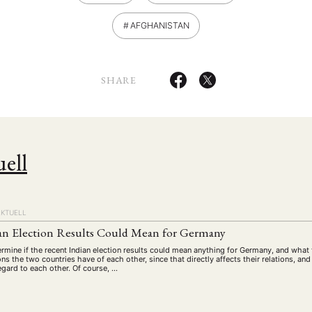
AFGHANISTAN
SHARE
ell
ANG
TSKREISE
VERANSTALTUNGEN
EXPERTISE
ANTRAG AUF EINEN
AKTUELL
MITGLIEDERBEREICH
DIE DGA
MITGLIEDSCHAFT
an Election Results Could Mean for Germany
ermine if the recent Indian election results could mean anything for Germany, and what t
ions the two countries have of each other, since that directly affects their relations, an
gard to each other. Of course, …
eren Mitgliedern
Art
ASIEN (Zeitschrift)
Auszeichnu
(4)
(5)
(25)
s for…
Cinema
DGA
Diskussion
Fellowship
(1287)
(4)
(92)
(74)
(111