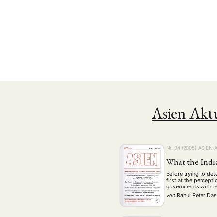
Asien Aktu
NEWS
ASIEN
ARBEI
Nr. 94 (2005)
ASIEN 
What the Indi
Before trying to det
first at the percept
governments with re
Aktuelles von uns
von
Rahul Peter Das
Bildung
Call
(22)