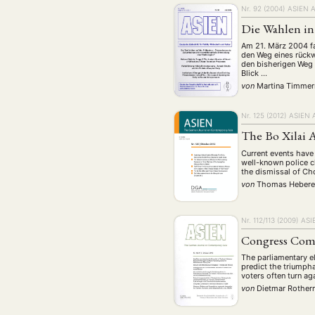
Nr. 92 (2004)
ASIEN 
Die Wahlen in 
Am 21. März 2004 fa
den Weg eines rückw
den bisherigen Weg 
Blick …
von
Martina Timme
Nr. 125 (2012)
ASIEN 
The Bo Xilai 
Current events have 
well-known police c
the dismissal of Cho
von
Thomas Heber
Nr. 112/113 (2009)
ASI
Congress Come
The parliamentary e
predict the triumph
voters often turn a
von
Dietmar Rothe