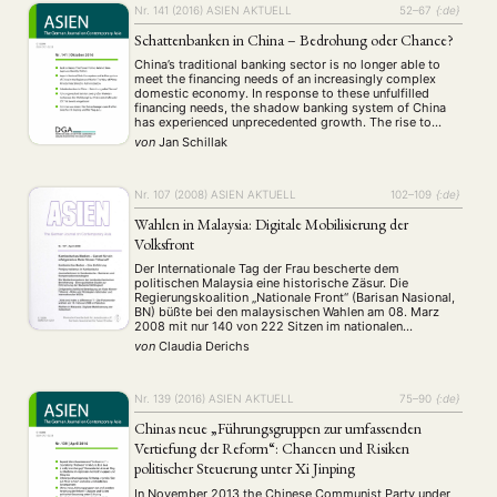
Nr. 141 (2016)
ASIEN AKTUELL
52–67
{:de}
Schattenbanken in China – Bedrohung oder Chance?
China’s traditional banking sector is no longer able to
meet the financing needs of an increasingly complex
domestic economy. In response to these unfulfilled
financing needs, the shadow banking system of China
has experienced unprecedented growth. The rise to
prominence of the shadow banking system has
von
Jan Schillak
contributed to the liberali- zation of China’s financial
system …
Nr. 107 (2008)
ASIEN AKTUELL
102–109
{:de}
Wahlen in Malaysia: Digitale Mobilisierung der
Volksfront
Der Internationale Tag der Frau bescherte dem
politischen Malaysia eine historische Zäsur. Die
Regierungskoalition „Nationale Front“ (Barisan Nasional,
BN) büßte bei den malaysischen Wahlen am 08. Marz
2008 mit nur 140 von 222 Sitzen im nationalen
Parlament ihre Zweidrittelmehrheit ein und verlor gleich
von
Claudia Derichs
fünf der 13 Bundesstaaten an das Oppositionsbündnis
„Volksfront“ (Barisan Rakyat, BR). Steigende …
Nr. 139 (2016)
ASIEN AKTUELL
75–90
{:de}
Chinas neue „Führungsgruppen zur umfassenden
Vertiefung der Reform“: Chancen und Risiken
politischer Steuerung unter Xi Jinping
In November 2013 the Chinese Communist Party under