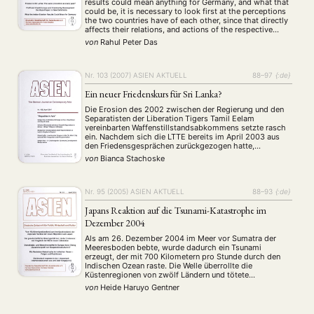
results could mean anything for Germany, and what that
could be, it is necessary to look first at the perceptions
the two countries have of each other, since that directly
affects their relations, and actions of the respective
governments with regard to each other. Of course, …
von
Rahul Peter Das
Nr. 103 (2007)
ASIEN AKTUELL
88–97
{:de}
Ein neuer Friedenskurs für Sri Lanka?
Die Erosion des 2002 zwischen der Regierung und den
Separatisten der Liberation Tigers Tamil Eelam
vereinbarten Waffenstillstandsabkommens setzte rasch
ein. Nachdem sich die LTTE bereits im April 2003 aus
den Friedensgesprächen zurückgezogen hatte,
verdeutlichte ein erneuter Selbstmordanschlag in
von
Bianca Stachoske
Colombo im Juli des darauffolgenden Jahres, wie
schlecht es um den des Friedensprozesses in Sri Lanka
bestellt …
Nr. 95 (2005)
ASIEN AKTUELL
88–93
{:de}
Japans Reaktion auf die Tsunami-Katastrophe im
Dezember 2004
Als am 26. Dezember 2004 im Meer vor Sumatra der
Meeresboden bebte, wurde dadurch ein Tsunami
erzeugt, der mit 700 Kilometern pro Stunde durch den
Indischen Ozean raste. Die Welle überrollte die
Küstenregionen von zwölf Ländern und tötete
mindestens 240.000 Menschen. Die Katastrophe
von
Heide Haruyo Gentner
hinterließ Millionen Verletzte und Obdachlose und sorgte
für Milliardenschäden. Tsunamis sind relativ …