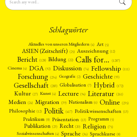
Schlagwörter
Art
Aktuelles von unseren Mitgliedern
(4)
(5)
ASIEN (Zeitschrift)
Auszeichnung
(12)
(25)
Calls for…
Bericht
Bildung
(22)
(128)
(1287)
Fellowship
DGA
Diskussion
Cinema
(4)
(92)
(74)
(111)
Forschung
Geschichte
Geografie
(2)
(93)
(234)
Gesellschaft
Hybrid
Globalisation
(7)
(172)
(283)
Literatur
Lecture
Kultur
Kunst
(4)
(27)
(94)
(261)
Online
Migration
Medien
Nationalism
(6)
(24)
(39)
(235)
Politik
Philosophie
Politikwissenschaften
(12)
(13)
(417)
Präsentation
Praktikum
Programm
(5)
(8)
(13)
Religion
Publikation
Recht
(23)
(20)
(75)
Sprache
Sprachkurse
Sozialwissenschaften
(4)
(36)
(8)