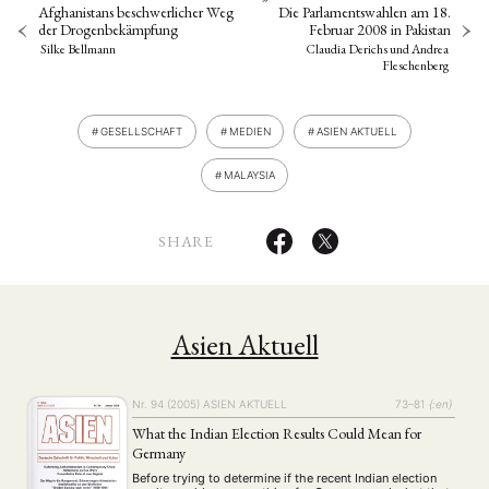
Afghanistans beschwerlicher Weg
Die Parlamentswahlen am 18.
der Drogenbekämpfung
Februar 2008 in Pakistan
Silke Bellmann
Claudia Derichs
und
Andrea
Fleschenberg
GESELLSCHAFT
MEDIEN
ASIEN AKTUELL
MALAYSIA
SHARE
Asien Aktuell
Nr. 94 (2005)
ASIEN AKTUELL
73–81
{:en}
What the Indian Election Results Could Mean for
Germany
Before trying to determine if the recent Indian election