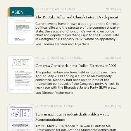
weit gehender ethnisch-religiöser Toleranz weitergehen
sollte. Mit Blick …
NEWS
ASIEN
ARBEITSKREISE
VERANSTALTUNGEN
EXPERTISE
Nr. 125 (2012)
ASIEN AKTUELL
78–93
{:en}
ANGEBOTE
The Bo Xilai Affair and China’s Future Development
Current events have thrown a spotlight on the Chinese
ANTRAG AUF EINEN SMALL GRANT DER DGA
MITGLIEDERBEREICH
DIE DGA
political elite and the structure of the communist party-
state: the escape of Chongqing’s well-known police
MITGLIEDSCHAFT
chief and deputy mayor Wang Lijun to the US consulate
in Chengdu on 6 February 2012, where he apparently
sought asylum, the dismissal of Chongqing’s powerful
Aktuelles von unseren Mitgliedern
Art
ASIEN (Zeitschrift)
von
Thomas Heberer
und
Anja Senz
(4)
(5)
(25)
party chief Bo Xilai, and …
Auszeichnung
Bericht
Bildung
Calls for…
(12)
(128)
(22)
(1287)
Cinema
DGA
Diskussion
Fellowship
Forschung
(4)
(92)
(74)
(111)
(234)
Nr. 112/113 (2009)
ASIEN AKTUELL
123–29
{:en}
Geografie
Geschichte
Gesellschaft
Globalisation
(2)
(93)
(283)
(7)
Congress Comeback in the Indian Elections of 2009
Hybrid
Kultur
Kunst
Lecture
Literatur
(172)
(27)
(4)
(94)
(261)
Medien
Migration
Nationalism
Online
(24)
(39)
(6)
(235)
The parliamentary elections held in four phases from
April to May 2009 sprung a surprise on everybody
Philosophie
Politik
Politikwissenschaften
Praktikum
(12)
(417)
(13)
(8)
concerned. Nobody had been able to predict the
Präsentation
Programm
Publikation
Recht
(13)
(5)
(23)
(20)
triumphant comeback of the Congress party. A neck-to-
Religion
Sozialwissenschaften
Sprache
Sprachkurse
neck race with the Bharatiya Janata Party (BJP) was
(75)
(4)
(36)
(8)
expected, and as voters often turn against the
von
Dietmar Rothermund
Stellenausschreibung
Stipendium
Studium
(661)
(53)
(21)
incumbent, a swing toward the BJP …
Summer School
Symposium
Tagung
Tourismus
(10)
(32)
(500)
(14)
Umwelt
Veranstaltung
Webinar
Wirtschaft
(45)
(788)
(28)
(199)
Nr. 91 (2004)
ASIEN AKTUELL
109–15
{:de}
Workshop
(126)
Taiwan nach den Präsidentschaftswahlen – eine
Momentaufnahme
MITGLIEDSCHAFT
STUDIUM
DATENSCHUTZERKLÄRUNG
Am 20. März 2004 fanden in Taiwan zu dritten Mal
Direktwahlen für das Amt des Staatspräsidenten statt.
MITGLIEDERBEREICH
KONTAKT
SPENDEN SIE JETZT!