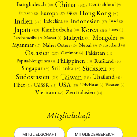
China
Bangladesch
Deutschland
(9)
(30)
(1521)
Hong Kong
Europa
Fiji
Eurasien
(3)
(2)
(37)
(96)
Indien
Indonesien
Indochina
Israel
(2)
(5)
(97)
(230)
Japan
Korea
Kambodscha
Laos
(5)
(30)
(523)
(215)
Mongolei
Malaysia
Macau
Lateinamerika
(4)
(2)
(30)
(58)
Myanmar
Nepal
Naher Osten
Neuseeland
(4)
(17)
(10)
(9)
Ostasien
Pakistan
Osttimor
(4)
(31)
(297)
Philippinen
Rußland
Papua-Neuguinea
(5)
(35)
(14)
Südasien
Singapur
Sri Lanka
(25)
(25)
(175)
Taiwan
Südostasien
Thailand
(41)
(238)
(343)
USA
Tibet
UdSSR
Uzbekistan
Vanuatu
(2)
(2)
(58)
(13)
(21)
Vietnam
Zentralasien
(46)
(43)
Mitgliedschaft
MITGLIEDSCHAFT
MITGLIEDERBEREICH