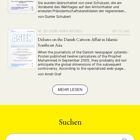
Sie wurden überschattet von zwei Schüssen, die am
Vorabend des Wahltages auf den Amtsinhaber und
erneuten Präsidentschaftskandidaten der regierenden
ENGLISH
Demokratischen Fortschrittspartei (DFP) Chen Shuibian
von
Gunter Schubert
und seine Stellvertreterin Lu Xiulian (Annette Lu)
abgegeben wurden. Beide wurden nur leicht verletzt, …
Nr. 101 (2006)
ASIEN AKTUELL
65–73
{:en}
Debates on the Danish Cartoon Affair in Islamic
Southeast Asia
When the journalists of the Danish newspaper Jyllands-
Posten published twelve caricatures of the Prophet
Muhammed in September 2005, they probably did not
anticipate the global dimensions of the subsequent
controversy. According to the specialized web-page
www.cartoonbodycount.com, until April 2006 alone, 139
von
Arndt Graf
people were killed and 823 injured worldwide in
demonstrations and violent acts related to …
MEHR LESEN
Suchen