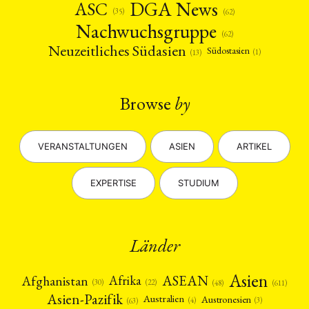
DGA News
ASC
(35)
(62)
Nachwuchsgruppe
(62)
Neuzeitliches Südasien
Südostasien
(1)
(13)
Browse
by
VERANSTALTUNGEN
ASIEN
ARTIKEL
EXPERTISE
STUDIUM
Länder
Asien
Afrika
ASEAN
Afghanistan
(22)
(30)
(48)
(611)
Asien-Pazifik
Australien
Austronesien
(4)
(3)
(63)