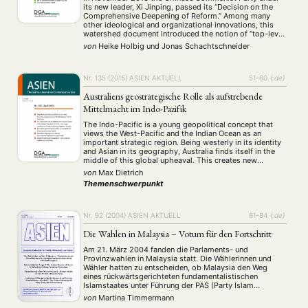
its new leader, Xi Jinping, passed its “Decision on the
Comprehensive Deepening of Reform.” Among many
other ideological and organizational innovations, this
watershed document introduced the notion of “top-level
design.” With this concept the party leadership has
von
Heike Holbig
und
Jonas Schachtschneider
claimed a new paradigm of hierarchical political
steering, one designed …
Nr. 135 (2015)
ASIEN AKTUELL
51–60
{:de}
Australiens geostrategische Rolle als aufstrebende
Mittelmacht im Indo-Pazifik
The Indo-Pacific is a young geopolitical concept that
views the West-Pacific and the Indian Ocean as an
important strategic region. Being westerly in its identity
and Asian in its geography, Australia finds itself in the
middle of this global upheaval. This creates new
possibilities for regional influence, as well as challenges
von
Max Dietrich
that demand responsible solutions. …
Themenschwerpunkt
Nr. 92 (2004)
ASIEN AKTUELL
81–84
{:de}
Die Wahlen in Malaysia – Votum für den Fortschritt
Am 21. März 2004 fanden die Parlaments- und
Provinzwahlen in Malaysia statt. Die Wählerinnen und
Wähler hatten zu entscheiden, ob Malaysia den Weg
eines rückwärtsgerichteten fundamentalistischen
Islamstaates unter Führung der PAS (Party Islam
SeMalaysia) einschlagen, oder aber den bisherigen Weg
von
Martina Timmermann
eines modern und progressiv ausgerichteten Islam mit