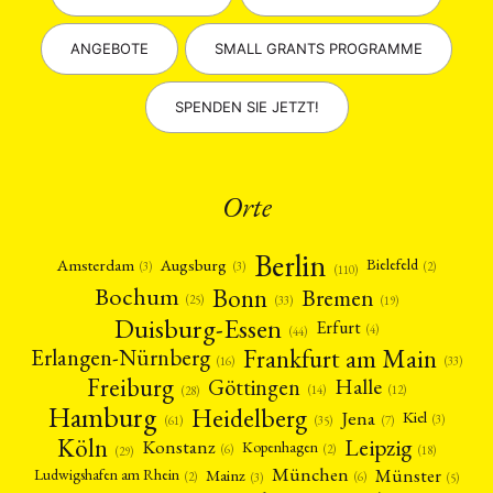
ANGEBOTE
SMALL GRANTS PROGRAMME
SPENDEN SIE JETZT!
Orte
Berlin
Amsterdam
Augsburg
Bielefeld
(2)
(3)
(3)
(110)
Bonn
Bochum
Bremen
(25)
(19)
(33)
Duisburg-Essen
Erfurt
(4)
(44)
Frankfurt am Main
Erlangen-Nürnberg
(16)
(33)
Freiburg
Halle
Göttingen
(12)
(14)
(28)
Hamburg
Heidelberg
Jena
Kiel
(3)
(7)
(61)
(35)
Köln
Leipzig
Konstanz
Kopenhagen
(2)
(6)
(18)
(29)
München
Münster
Mainz
Ludwigshafen am Rhein
(2)
(6)
(3)
(5)