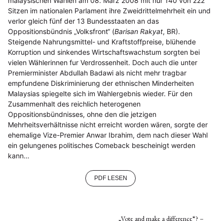
malaysischen Wahlen am 08. Marz 2008 mit nur 140 von 222
Sitzen im nationalen Parlament ihre Zweidrittelmehrheit ein und
verlor gleich fünf der 13 Bundesstaaten an das
Oppositionsbündnis „Volksfront“ (
Barisan Rakyat
, BR).
Steigende Nahrungsmittel- und Kraftstoffpreise, blühende
Korruption und sinkendes Wirtschaftswachstum sorgten bei
vielen Wählerinnen fur Verdrossenheit. Doch auch die unter
Premierminister Abdullah Badawi als nicht mehr tragbar
empfundene Diskriminierung der ethnischen Minderheiten
Malaysias spiegelte sich im Wahlergebnis wieder. Für den
Zusammenhalt des reichlich heterogenen
Oppositionsbündnisses, ohne den die jetzigen
Mehrheitsverhältnisse nicht erreicht worden wären, sorgte der
ehemalige Vize-Premier Anwar Ibrahim, dem nach dieser Wahl
ein gelungenes politisches Comeback bescheinigt werden
kann…
PDF LESEN
„Vote and make a difference“? –