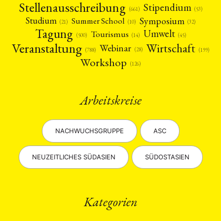
Stellenausschreibung
Stipendium
(53)
(661)
Symposium
Studium
Summer School
(21)
(10)
(32)
Tagung
Umwelt
Tourismus
(45)
(14)
(500)
Veranstaltung
Wirtschaft
Webinar
(28)
(788)
(199)
Workshop
(126)
Arbeitskreise
NACHWUCHSGRUPPE
ASC
NEUZEITLICHES SÜDASIEN
SÜDOSTASIEN
Kategorien