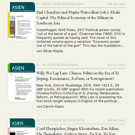
Nr. 150/151 (2019)
REZENSIONEN
139–40
{:en}
Paul Chambers and Napisa Waitoolkiat (eds.): Khaki
Capital. The Political Economy of the Military in
Southeast Asia
Copenhagen: NIAS Press, 2017 Political power comes
“out of the barrel of a gun”, Chairman Mao (1965: 225) is
frequently quoted as having said. The cover of this
collected volume spots a variation: “Economic power
‘out of the barrel of the gun’”. This lays the foundation of
what the work is about, namely the economic …
von
Sören Köpke
Nr. 140 (2016)
REZENSIONEN
152–53
{:en}
Willy Wo-Lap Lam: Chinese Politics in the Era of Xi
Jinping. Renaissance, Reform, or Retrogression?
New York, Oxford: Routledge, 2015. XXIII +323 S., 85
GBP (cloth), 35 GBP (paper) With his recent publication
Chinese Politics in the Era of Xi Jinping: Renaissance,
Reform, or Retrogression?, Willy Lam is presenting the
first book-length analysis in English of the political
career of Xi Jinping, his rise to power and his ideological
von
Carolin Kautz
beliefs. …
Nr. 172/173 (2024)
REZENSIONEN
184–86
{:de}
Cord Eberspächer, Jürgen Kloosterhuis, Zou Ailian,
Hu Zhongliang, Andreas Steen, Xu Kai, Xu Jian