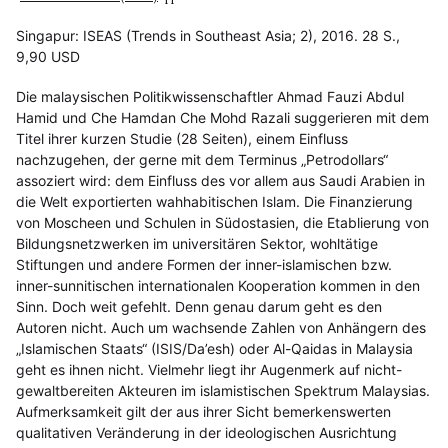
Singapur: ISEAS (Trends in Southeast Asia; 2), 2016. 28 S.,
9,90 USD
Die malaysischen Politikwissenschaftler Ahmad Fauzi Abdul
Hamid und Che Hamdan Che Mohd Razali suggerieren mit dem
Titel ihrer kurzen Studie (28 Seiten), einem Einfluss
nachzugehen, der gerne mit dem Terminus „Petrodollars“
assoziert wird: dem Einfluss des vor allem aus Saudi Arabien in
die Welt exportierten wahhabitischen Islam. Die Finanzierung
von Moscheen und Schulen in Südostasien, die Etablierung von
Bildungsnetzwerken im universitären Sektor, wohltätige
Stiftungen und andere Formen der inner-islamischen bzw.
inner-sunnitischen internationalen Kooperation kommen in den
Sinn. Doch weit gefehlt. Denn genau darum geht es den
Autoren nicht. Auch um wachsende Zahlen von Anhängern des
„Islamischen Staats“ (ISIS/Da’esh) oder Al-Qaidas in Malaysia
geht es ihnen nicht. Vielmehr liegt ihr Augenmerk auf nicht-
gewaltbereiten Akteuren im islamistischen Spektrum Malaysias.
Aufmerksamkeit gilt der aus ihrer Sicht bemerkenswerten
qualitativen Veränderung in der ideologischen Ausrichtung