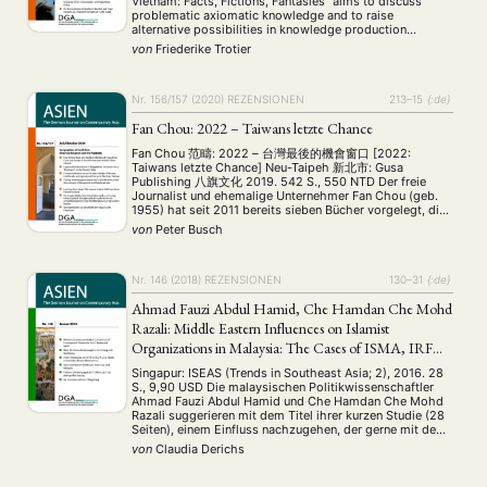
Vietnam: Facts, Fictions, Fantasies” aims to discuss
problematic axiomatic knowledge and to raise
alternative possibilities in knowledge production
processes and practices in Vietnam Studies through
von
Friederike Trotier
interdisciplinary and methodologically diverse
approaches. The book is based on the idea of
“mythbusting”, which …
Nr. 156/157 (2020)
REZENSIONEN
213–15
{:de}
Fan Chou: 2022 – Taiwans letzte Chance
Fan Chou 范疇: 2022 – 台灣最後的機會窗口 [2022:
Taiwans letzte Chance] Neu-Taipeh 新北市: Gusa
Publishing 八旗文化 2019. 542 S., 550 NTD Der freie
Journalist und ehemalige Unternehmer Fan Chou (geb.
1955) hat seit 2011 bereits sieben Bücher vorgelegt, die
sich überwiegend mit der Zukunft Taiwans und dem
von
Peter Busch
Verhältnis der Insel zu China auseinandersetzen. In
seinem neuen, …
Nr. 146 (2018)
REZENSIONEN
130–31
{:de}
Ahmad Fauzi Abdul Hamid, Che Hamdan Che Mohd
NEWS
ASIEN
ARBEITSKREISE
VERANSTALTUNGEN
EXPERTISE
Razali: Middle Eastern Influences on Islamist
ANGEBOTE
Organizations in Malaysia: The Cases of ISMA, IRF
and HTM
ANTRAG AUF EINEN SMALL GRANT DER DGA
MITGLIEDERBEREICH
DIE DGA
Singapur: ISEAS (Trends in Southeast Asia; 2), 2016. 28
S., 9,90 USD Die malaysischen Politikwissenschaftler
MITGLIEDSCHAFT
Ahmad Fauzi Abdul Hamid und Che Hamdan Che Mohd
Razali suggerieren mit dem Titel ihrer kurzen Studie (28
Seiten), einem Einfluss nachzugehen, der gerne mit dem
Terminus „Petrodollars“ assoziert wird: dem Einfluss des
Aktuelles von unseren Mitgliedern
Art
ASIEN (Zeitschrift)
(4)
(5)
(25)
von
Claudia Derichs
vor allem aus Saudi Arabien in die …
Auszeichnung
Bericht
Bildung
Calls for…
(12)
(128)
(22)
(1287)