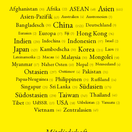
Asien
Afrika
ASEAN
Afghanistan
(22)
(30)
(48)
(611)
Asien-Pazifik
Australien
Austronesien
(4)
(3)
(63)
China
Bangladesch
Deutschland
(9)
(30)
(1521)
Hong Kong
Europa
Fiji
Eurasien
(3)
(2)
(37)
(96)
Indien
Indonesien
Indochina
Israel
(2)
(5)
(97)
(230)
Japan
Korea
Kambodscha
Laos
(5)
(30)
(523)
(215)
Mongolei
Malaysia
Macau
Lateinamerika
(4)
(2)
(30)
(58)
Myanmar
Nepal
Naher Osten
Neuseeland
(4)
(17)
(10)
(9)
Ostasien
Pakistan
Osttimor
(4)
(31)
(297)
Philippinen
Rußland
Papua-Neuguinea
(5)
(35)
(14)
Südasien
Singapur
Sri Lanka
(25)
(25)
(175)
Taiwan
Südostasien
Thailand
(41)
(238)
(343)
USA
Tibet
UdSSR
Uzbekistan
Vanuatu
(2)
(2)
(58)
(13)
(21)
Vietnam
Zentralasien
(46)
(43)
Mitgliedschaft