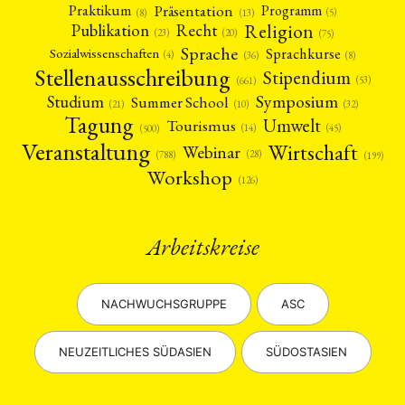
Präsentation
Praktikum
Programm
(5)
(8)
(13)
Religion
Publikation
Recht
(23)
(20)
(75)
Sprache
Sprachkurse
Sozialwissenschaften
(4)
(36)
(8)
Stellenausschreibung
Stipendium
(53)
(661)
Symposium
Studium
Summer School
(21)
(10)
(32)
Tagung
Umwelt
Tourismus
(45)
(14)
(500)
Veranstaltung
Wirtschaft
Webinar
(28)
(788)
(199)
Workshop
(126)
Arbeitskreise
NACHWUCHSGRUPPE
ASC
NEUZEITLICHES SÜDASIEN
SÜDOSTASIEN