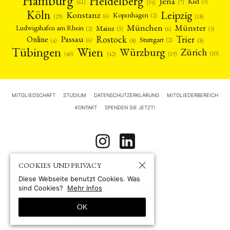
Hamburg
Heidelberg
Jena
Kiel
(3)
(7)
(61)
(35)
Köln
Leipzig
Konstanz
Kopenhagen
(2)
(6)
(18)
(29)
München
Münster
Mainz
Ludwigshafen am Rhein
(2)
(6)
(3)
(5)
Rostock
Trier
Passau
Online
Stuttgart
(2)
(6)
(4)
(8)
(8)
Tübingen
Wien
Würzburg
Zürich
(10)
(42)
(40)
(19)
MITGLIEDSCHAFT
STUDIUM
DATENSCHUTZERKLÄRUNG
MITGLIEDERBEREICH
KONTAKT
SPENDEN SIE JETZT!
COOKIES UND PRIVACY
Diese Webseite benutzt Cookies. Was
sind Cookies?
Mehr Infos
OK