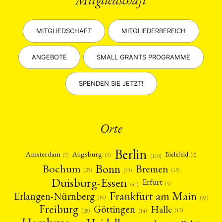
MITGLIEDSCHAFT
MITGLIEDERBEREICH
ANGEBOTE
SMALL GRANTS PROGRAMME
SPENDEN SIE JETZT!
Orte
Berlin
Amsterdam
Augsburg
Bielefeld
(2)
(3)
(3)
(110)
Bonn
Bochum
Bremen
(25)
(19)
(33)
Duisburg-Essen
Erfurt
(4)
(44)
Frankfurt am Main
Erlangen-Nürnberg
(16)
(33)
Freiburg
Halle
Göttingen
(12)
(14)
(28)