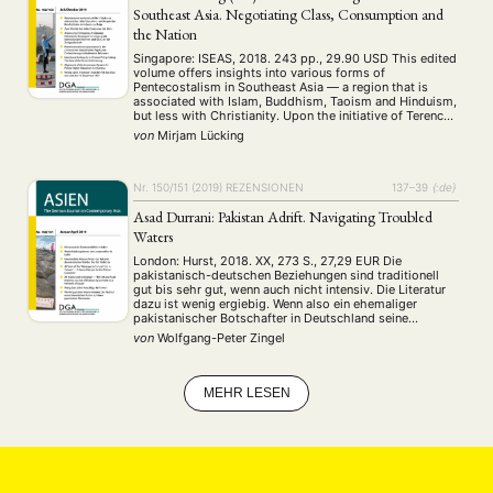
Southeast Asia. Negotiating Class, Consumption and
the Nation
Singapore: ISEAS, 2018. 243 pp., 29.90 USD This edited
volume offers insights into various forms of
Pentecostalism in Southeast Asia — a region that is
associated with Islam, Buddhism, Taoism and Hinduism,
but less with Christianity. Upon the initiative of Terence
Chong, deputy director at the ISEAS — Yusof Ishak
von
Mirjam Lücking
Institute, Singapore, the book contains …
Nr. 150/151 (2019)
REZENSIONEN
137–39
{:de}
Asad Durrani: Pakistan Adrift. Navigating Troubled
Waters
London: Hurst, 2018. XX, 273 S., 27,29 EUR Die
pakistanisch-deutschen Beziehungen sind traditionell
gut bis sehr gut, wenn auch nicht intensiv. Die Literatur
dazu ist wenig ergiebig. Wenn also ein ehemaliger
pakistanischer Botschafter in Deutschland seine
Autobiografie vorlegt, sollte sie von besonderem
von
Wolfgang-Peter Zingel
Interesse sein. Generalleutnant Mohammad Asad Durrani
war an der Hamburger Führungsakademie der
Bundeswehr …
MEHR LESEN