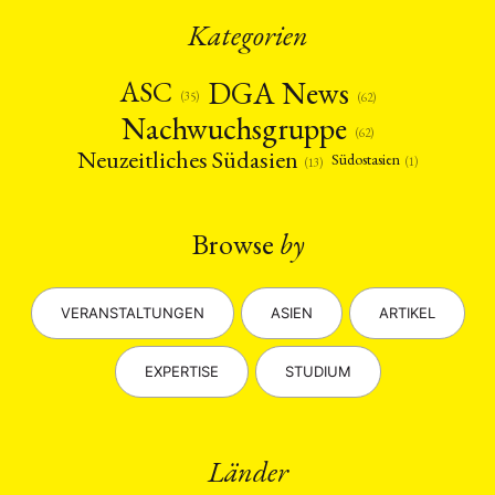
Kategorien
DGA News
ASC
(35)
(62)
Nachwuchsgruppe
(62)
Neuzeitliches Südasien
Südostasien
(1)
(13)
Browse
by
VERANSTALTUNGEN
ASIEN
ARTIKEL
EXPERTISE
STUDIUM
Länder