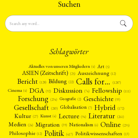
Suchen
Schlagwörter
Art
Aktuelles von unseren Mitgliedern
(4)
(5)
ASIEN (Zeitschrift)
Auszeichnung
(12)
(25)
Calls for…
Bericht
Bildung
(22)
(128)
(1287)
Fellowship
DGA
Diskussion
Cinema
(4)
(92)
(74)
(111)
Forschung
Geschichte
Geografie
(2)
(93)
(234)
Gesellschaft
Hybrid
Globalisation
(7)
(172)
(283)
Literatur
Lecture
Kultur
Kunst
(4)
(27)
(94)
(261)
Online
Migration
Medien
Nationalism
(6)
(24)
(39)
(235)
Politik
Philosophie
Politikwissenschaften
(12)
(13)
(417)