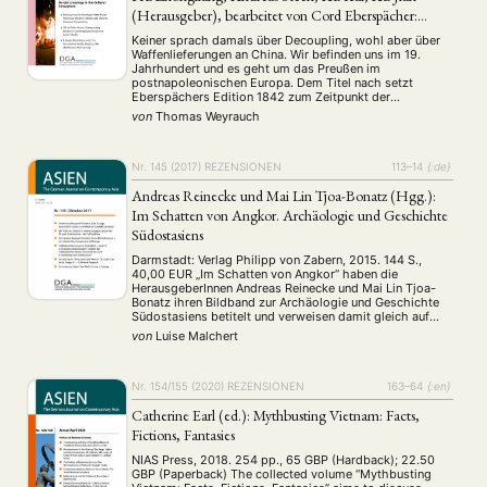
(Herausgeber), bearbeitet von Cord Eberspächer:
Preußen-Deutschland und China 1842–1911. Eine
Keiner sprach damals über Decoupling, wohl aber über
kommentierte Quellenedition.
Waffenlieferungen an China. Wir befinden uns im 19.
Jahrhundert und es geht um das Preußen im
postnapoleonischen Europa. Dem Titel nach setzt
Eberspächers Edition 1842 zum Zeitpunkt der
Beendigung des Ersten Opiumkrieges durch den sino-
von
Thomas Weyrauch
britischen Vertrag von Nanjing an, welcher als Beginn der
Fremdbestimmung Chinas durch ausländische …
Nr. 145 (2017)
REZENSIONEN
113–14
{:de}
Andreas Reinecke und Mai Lin Tjoa-Bonatz (Hgg.):
Im Schatten von Angkor. Archäologie und Geschichte
Südostasiens
Darmstadt: Verlag Philipp von Zabern, 2015. 144 S.,
40,00 EUR „Im Schatten von Angkor“ haben die
HerausgeberInnen Andreas Reinecke und Mai Lin Tjoa-
Bonatz ihren Bildband zur Archäologie und Geschichte
Südostasiens betitelt und verweisen damit gleich auf
zwei Punkte. Angkor nimmt eine exponierte Stellung im
von
Luise Malchert
öffentlichen Bild von Südostasien ein, die sich in
eindrucksvoller Weise in …
Nr. 154/155 (2020)
REZENSIONEN
163–64
{:en}
Catherine Earl (ed.): Mythbusting Vietnam: Facts,
Fictions, Fantasies
NIAS Press, 2018. 254 pp., 65 GBP (Hardback); 22.50
GBP (Paperback) The collected volume “Mythbusting