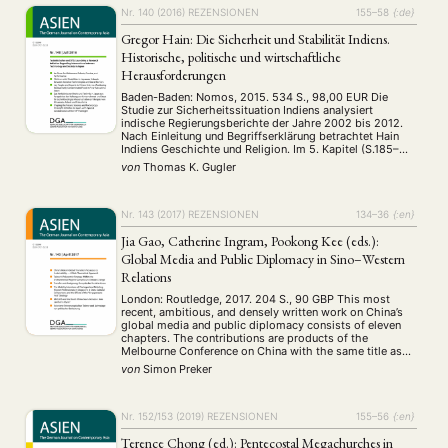
Cinema
DGA
Diskussion
Fellowship
Forschung
(4)
(92)
(74)
(111)
(234)
Nr. 140 (2016)
REZENSIONEN
155–58
{:de}
Geografie
Geschichte
Gesellschaft
Globalisation
(2)
(93)
(283)
(7)
Hybrid
Kultur
Kunst
Lecture
Literatur
Gregor Hain: Die Sicherheit und Stabilität Indiens.
(172)
(27)
(4)
(94)
(261)
Medien
Migration
Nationalism
Online
Historische, politische und wirtschaftliche
(24)
(39)
(6)
(235)
Philosophie
Politik
Politikwissenschaften
Praktikum
Herausforderungen
(12)
(417)
(13)
(8)
Präsentation
Programm
Publikation
Recht
(13)
(5)
(23)
(20)
Baden-Baden: Nomos, 2015. 534 S., 98,00 EUR Die
Religion
Sozialwissenschaften
Sprache
Sprachkurse
Studie zur Sicherheitssituation Indiens analysiert
(75)
(4)
(36)
(8)
indische Regierungsberichte der Jahre 2002 bis 2012.
Stellenausschreibung
Stipendium
Studium
(661)
(53)
(21)
Nach Einleitung und Begriffserklärung betrachtet Hain
Summer School
Symposium
Tagung
Tourismus
Indiens Geschichte und Religion. Im 5. Kapitel (S.185–
(10)
(32)
(500)
(14)
496) beschreibt Hain diverse Konfliktlinien in Indien:
Umwelt
Veranstaltung
Webinar
Wirtschaft
von
Thomas K. Gugler
(45)
(788)
(28)
(199)
Religiöse, ethnische und sozialrevolutionäre Konflikte.
Workshop
(126)
Die Innenperspektive ist dabei stets gekoppelt an den
Blick auf …
Nr. 143 (2017)
REZENSIONEN
134–36
{:en}
MITGLIEDSCHAFT
STUDIUM
DATENSCHUTZERKLÄRUNG
Jia Gao, Catherine Ingram, Pookong Kee (eds.):
Global Media and Public Diplomacy in Sino–Western
MITGLIEDERBEREICH
KONTAKT
SPENDEN SIE JETZT!
Relations
London: Routledge, 2017. 204 S., 90 GBP This most
ENGLISH
recent, ambitious, and densely written work on China’s
global media and public diplomacy consists of eleven
chapters. The contributions are products of the
Melbourne Conference on China with the same title as
the volume of May 2012. In the introduction (chapter 1),
von
Simon Preker
the volume’s editors Jia …
Nr. 152/153 (2019)
REZENSIONEN
155–56
{:en}
Terence Chong (ed.): Pentecostal Megachurches in