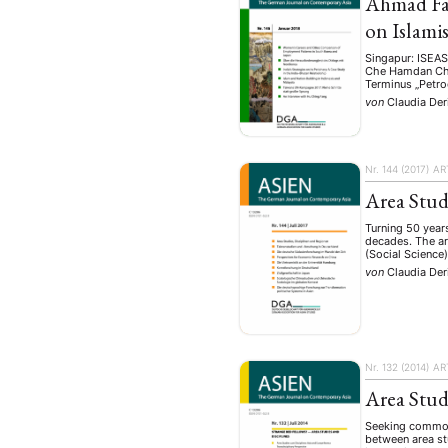
Ahmad Fa
on Islami
Singapur: ISEAS
Che Hamdan Che 
Terminus „Petro
von
Claudia Der
Nr. 144 (2017)
AR
Area Stud
Turning 50 years
decades. The ar
(Social Science)
von
Claudia Der
NEWS
ASIEN
ARBEI
Nr. 132 (2014)
AR
Aktuelles von uns
Area Stud
Bildung
Call
(22)
Seeking common 
between area stu