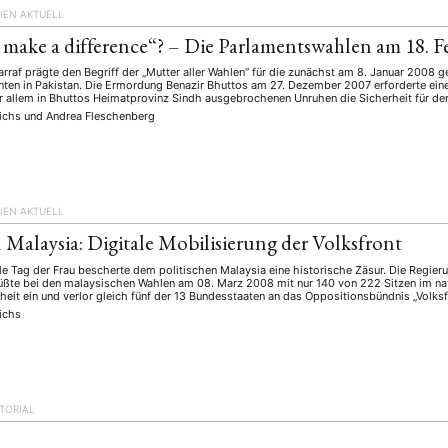
IEN AKTUELL
 make a difference“? – Die Parlamentswahlen am 18. F
rraf prägte den Begriff der „Mutter aller Wahlen“ für die zunächst am 8. Januar 2008 
ten in Pakistan. Die Ermordung Benazir Bhuttos am 27. Dezember 2007 erforderte eine
r allem in Bhuttos Heimatprovinz Sindh ausgebrochenen Unruhen die Sicherheit für de
richs
und
Andrea Fleschenberg
IEN AKTUELL
 Malaysia: Digitale Mobilisierung der Volksfront
ale Tag der Frau bescherte dem politischen Malaysia eine historische Zäsur. Die Regieru
üßte bei den malaysischen Wahlen am 08. Marz 2008 mit nur 140 von 222 Sitzen im nat
heit ein und verlor gleich fünf der 13 Bundesstaaten an das Oppositionsbündnis „Volksf
ichs
ITORIAL