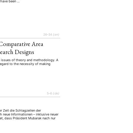
tur
Kunst
s have been …
(27)
(4)
Philosophie
)
(12)
Publikation
(5)
(23)
enausschreibung
(661)
26–34
{:en}
Tourismus
(14)
 Comparative Area
op
(126)
earch Designs
wo issues of theory and methodology. A
regard to the necessity of making
CH
KONTAKT
5–6
{:de}
 Zeit die Schlagzeilen der
h neue Informationen – inklusive neuer
et, dass Präsident Mubarak nach nur