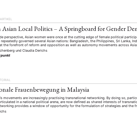
ARTIKEL
Asian Local Politics – A Springboard for Gender De
e perspective, Asian women were once at the cutting edge of female political particip
 repeatedly governed several Asian nations: Bangladesh, the Philippines, Sri Lanka, In
at the forefront of reform and opposition as well as autonomy movements across Asia
schenberg
und
Claudia Derichs
punkt
ITORIAL
onale Frauenbewegung in Malaysia
s movements are increasingly practising transnational networking. By doing so, partic
rticulated in a national political arena, are now defined as shared interests of transnat
etworking provides a window of opportunity for the formulation of strategies and the f
ichs