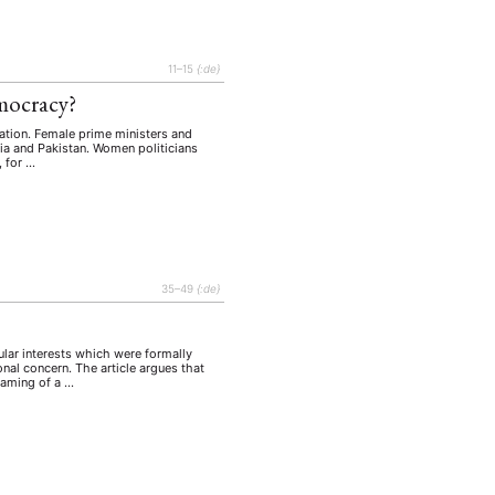
11–15
{:de}
mocracy?
ation. Female prime ministers and
dia and Pakistan. Women politicians
, for …
35–49
{:de}
ular interests which were formally
ional concern. The article argues that
raming of a …