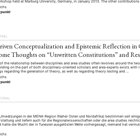
schichte
Gesellschaft
Globalisation
Hybrid
Kul
orkshop held at Marburg University, Germany, in January 2013. The other contribution
(93)
(283)
(7)
(172)
ichs
ratur
Medien
Migration
Nationalism
Online
(261)
(24)
(39)
(6)
(235
punkt
ikwissenschaften
Praktikum
Präsentation
Programm
(13)
(8)
(13)
n
Sozialwissenschaften
Sprache
Sprachkurse
Stell
(75)
(4)
(36)
(8)
TIKEL
Studium
Summer School
Symposium
Tagung
)
(21)
(10)
(32)
(500)
iven Conceptualization and Epistemic Reflection in
lt
Veranstaltung
Webinar
Wirtschaft
Worksh
(45)
(788)
(28)
(199)
Some Thoughts on “Unwritten Constitutions” and Res
of the relationship between disciplines and area studies often revolves around the t
nding on the part of both disciplinary-oriented scholars and area experts exists with 
HAFT
STUDIUM
DATENSCHUTZERKLÄRUNG
MITGLIEDERBEREI
gs regarding the generation of theory, as well as regarding theory testing and …
ichs
SPENDEN SIE JETZT!
punkt
ENGLISH
TORIAL
 Umwälzungen in der MENA-Region (Naher Osten und Nordafrika) bestimmen seit einiger
stattung und liefern auch für die Regionalwissenschaften oder die area studies reichlic
 hatte die Wucht der in Tunesien ausgelösten Welle vorhergesagt, niemand hat vermut
ichs