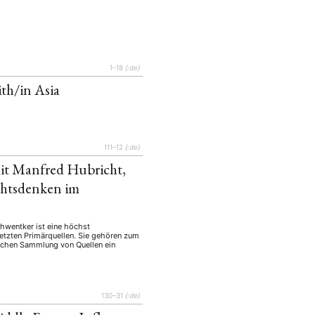
1–18
{:de}
ith/in Asia
111–12
{:de}
it Manfred Hubricht,
chtsdenken im
hwentker ist eine höchst
setzten Primärquellen. Sie gehören zum
olchen Sammlung von Quellen ein
130–31
{:de}