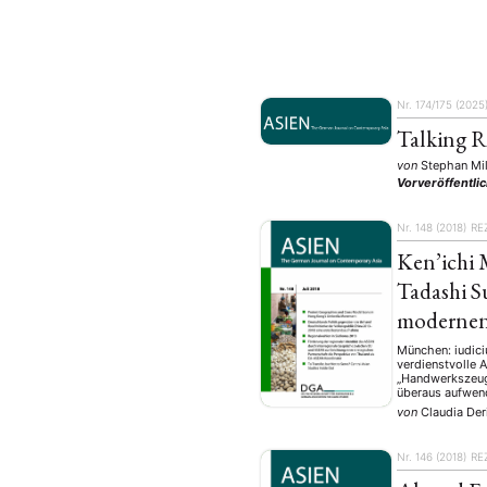
Nr. 174/175 (2025
Talking R
von
Stephan Mil
Vorveröffentli
Nr. 148 (2018)
RE
Ken’ichi 
Tadashi S
modernen
München: iudici
verdienstvolle 
„Handwerkszeug“
überaus aufwen
von
Claudia Der
Nr. 146 (2018)
RE