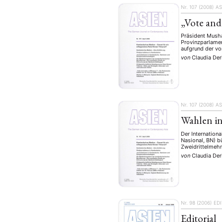
Nr. 107 (2008)
AS
„Vote and
Präsident Musha
Provinzparlamen
aufgrund der vo
von
Claudia De
Nr. 107 (2008)
AS
Wahlen in
Der Internation
Nasional, BN) b
Zweidrittelmehr
von
Claudia Der
Nr. 98 (2006)
ED
Editorial