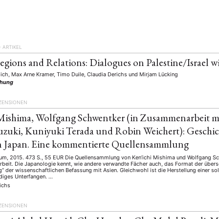
)
ARTIKEL
egions and Relations: Dialogues on Palestine/Israel w
ich, Max Arne Kramer, Timo Duile, Claudia Derichs
und
Mirjam Lücking
chung
ZENSIONEN
Mishima, Wolfgang Schwentker (in Zusammenarbeit m
uzuki, Kuniyuki Terada und Robin Weichert): Geschi
 Japan. Eine kommentierte Quellensammlung
um, 2015. 473 S., 55 EUR Die Quellensammlung von Ken’ichi Mishima und Wolfgang Sc
Arbeit. Die Japanologie kennt, wie andere verwandte Fächer auch, das Format der über
 der wissenschaftlichen Befassung mit Asien. Gleichwohl ist die Herstellung einer s
diges Unterfangen. …
ichs
ZENSIONEN