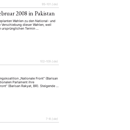
95–101
{:de}
ebruar 2008 in Pakistan
geplanten Wahlen zu den National- und
 Verschiebung dieser Wahlen, weil
n ursprünglichen Termin …
102–109
{:de}
ngskoalition „Nationale Front“ (Barisan
ionalen Parlament ihre
ront“ (Barisan Rakyat, BR). Steigende …
7–8
{:de}