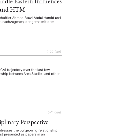
dle Eastern Influences
RF and HTM
nschaftler Ahmad Fauzi Abdul Hamid und
ss nachzugehen, der gerne mit dem
12–22
{:de}
GA) trajectory over the last few
ionship between Area Studies and other
EBOTE
 SMALL GRANT DER DGA
5–11
{:en}
ng
Bericht
plinary Perspective
(12)
(128)
Forschung
)
(234)
ddresses the burgeoning relationship
rst presented as papers in an