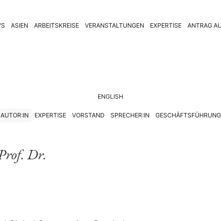
WS
ASIEN
ARBEITSKREISE
VERANSTALTUNGEN
EXPERTISE
ANTRAG AU
ENGLISH
AUTOR:IN
EXPERTISE
VORSTAND
SPRECHER:IN
GESCHÄFTSFÜHRUNG
Prof. Dr.