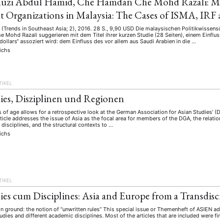
uzi Abdul Hamid, Che Hamdan Che Mohd Razali: Mid
st Organizations in Malaysia: The Cases of ISMA, I
 (Trends in Southeast Asia; 2), 2016. 28 S., 9,90 USD Die malaysischen Politikwisse
Mohd Razali suggerieren mit dem Titel ihrer kurzen Studie (28 Seiten), einem Einflu
dollars“ assoziert wird: dem Einfluss des vor allem aus Saudi Arabien in die …
ichs
TIKEL
ies, Disziplinen und Regionen
 of age allows for a retrospective look at the German Association for Asian Studies’ (D
ticle addresses the issue of Asia as the focal area for members of the DGA, the relat
 disciplines, and the structural contexts to …
ANG
ichs
TSKREISE
VERANSTALTUNGEN
EXPERTISE
ANTRAG AUF EINEN
MITGLIEDERBEREICH
DIE DGA
MITGLIEDSCHAFT
TIKEL
eren Mitgliedern
Art
ASIEN (Zeitschrift)
Auszeichnu
ies cum Disciplines: Asia and Europe from a Transdisci
(4)
(5)
(25)
s for…
Cinema
DGA
Diskussion
Fellowship
(1287)
(4)
(92)
(74)
(111
ground: the notion of “unwritten rules” This special issue or Themenheft of ASIEN a
dies and different academic disciplines. Most of the articles that are included were fi