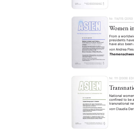
Nr. 114/115 (2010)
Women in 
From a worldwid
presidents have
have also been 
von
Andrea Fle
Themenschwer
Nr. 111 (2009)
ED
Transnati
National women’
confined to be a
transnational n
von
Claudia Der