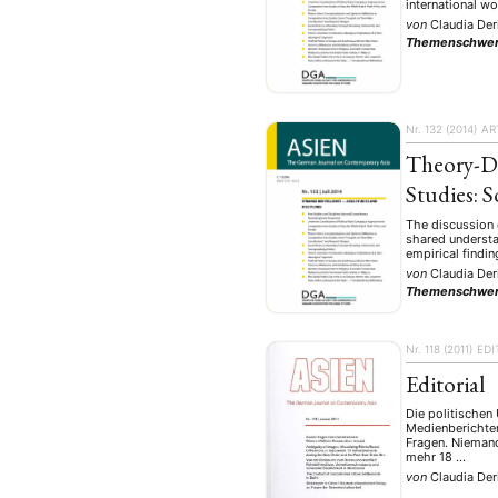
Geografie
Ge
international w
(2)
von
Claudia Der
Lecture
Lite
(94)
Themenschwer
Politik
Polit
(417)
Recht
Religio
(20)
Nr. 132 (2014)
AR
Stipendium
(53
Theory-Dr
Umwe
Studies: 
The discussion 
shared understa
MITGLIEDSC
empirical findin
von
Claudia Der
Themenschwer
Nr. 118 (2011)
EDI
Editorial
Die politischen
Medienberichter
Fragen. Niemand
mehr 18 …
von
Claudia Der