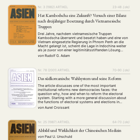
Nr. 3 (1982)
ARTIKEL
23–48
{:de}
Hat Kambodscha eine Zukunft? Versuch einer Bilanz
nach dreijähriger Besetzung durch Vietnamesische
Truppen
Drei Jahre, nachdem vietnamesische Truppen
Kambodscha überrannt und besetzt haben und eine von
Vietnam eingesetzte Regierung in Phnom Penh an die
Macht gelangt ist, scheint die Lage in Indochina weiter
als je zuvor von einer legitimitätsstiftenden Lösung
entfernt zu sein. Zwar ist das Problem der Zukunft
von
Rudolf G. Adam
Kambodschas auf drei Generalversammlungen der
Vereinten Nationen und von …
Nr. 78 (2001)
ARTIKEL
70–90
{:de}
Das südkoreanische Wahlsystem und seine Reform
The article discusses one of the most important
institutional reforms new democracies faces: the
question why, how and when to reform the electoral
system. Starting with a more general discussion about
the functions of electoral systems and elections in
democratic systems, the paper explores the working of
von
Aurel Croissant
the electoral system in South Korea. It will …
Nr. 25 (1987)
ARTIKEL
64–70
{:de}
Abbild und Wirklichkeit der Chinesischen Medizin
von
Paul U. Unschuld