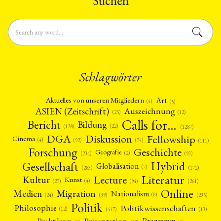
Suchen
Schlagwörter
Art
Aktuelles von unseren Mitgliedern
(4)
(5)
ASIEN (Zeitschrift)
Auszeichnung
(12)
(25)
Calls for…
Bericht
Bildung
(22)
(128)
(1287)
Fellowship
DGA
Diskussion
Cinema
(4)
(92)
(74)
(111)
Forschung
Geschichte
Geografie
(2)
(93)
(234)
Gesellschaft
Hybrid
Globalisation
(7)
(172)
(283)
Literatur
Lecture
Kultur
Kunst
(4)
(27)
(94)
(261)
Online
Migration
Medien
Nationalism
(6)
(24)
(39)
(235)
Politik
Philosophie
Politikwissenschaften
(12)
(13)
(417)
Präsentation
Praktikum
Programm