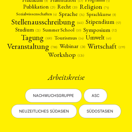
(5)
(8)
(13)
Religion
Publikation
Recht
(23)
(20)
(75)
Sprache
Sprachkurse
Sozialwissenschaften
(4)
(36)
(8)
Stellenausschreibung
Stipendium
(53)
(661)
Symposium
Studium
Summer School
(21)
(10)
(32)
Tagung
Umwelt
Tourismus
(45)
(14)
(500)
Veranstaltung
Wirtschaft
Webinar
(28)
(788)
(199)
Workshop
(126)
Arbeitskreise
NACHWUCHSGRUPPE
ASC
NEUZEITLICHES SÜDASIEN
SÜDOSTASIEN