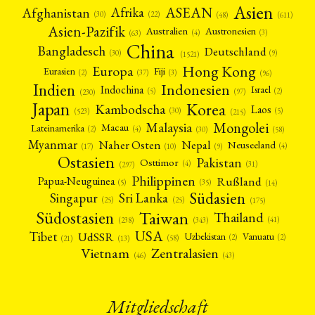
Asien
Afrika
ASEAN
Afghanistan
(22)
(30)
(48)
(611)
Asien-Pazifik
Australien
Austronesien
(4)
(3)
(63)
China
Bangladesch
Deutschland
(9)
(30)
(1521)
Hong Kong
Europa
Fiji
Eurasien
(3)
(2)
(37)
(96)
Indien
Indonesien
Indochina
Israel
(2)
(5)
(97)
(230)
Japan
Korea
Kambodscha
Laos
(5)
(30)
(523)
(215)
Mongolei
Malaysia
Macau
Lateinamerika
(4)
(2)
(30)
(58)
Myanmar
Nepal
Naher Osten
Neuseeland
(4)
(17)
(10)
(9)
Ostasien
Pakistan
Osttimor
(4)
(31)
(297)
Philippinen
Rußland
Papua-Neuguinea
(5)
(35)
(14)
Südasien
Singapur
Sri Lanka
(25)
(25)
(175)
Taiwan
Südostasien
Thailand
(41)
(238)
(343)
USA
Tibet
UdSSR
Uzbekistan
Vanuatu
(2)
(2)
(58)
(13)
(21)
Vietnam
Zentralasien
(46)
(43)
Mitgliedschaft