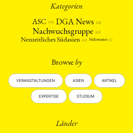
Kategorien
DGA News
ASC
(35)
(62)
Nachwuchsgruppe
(62)
Neuzeitliches Südasien
Südostasien
(1)
(13)
Browse
by
VERANSTALTUNGEN
ASIEN
ARTIKEL
EXPERTISE
STUDIUM
Länder