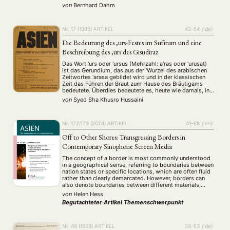
Antwort auf eine so empfundene Bedrohung der Identität
von
Bernhard Dahm
durch Neuerungen zu sehen sind. Der Autor kennzeichnet
den Prozeß selektiver Adaption und des Revivalismus
traditioneller Werte in …
NEWS
ASIEN
ARBEITSKREISE
VERANSTALTUNGEN
EXPERTISE
Nr. 17 (1985)
ARTIKEL
43–54
{:de}
Die Bedeutung des ‚urs-Festes im Sufitum und eine
ANGEBOTE
Beschreibung des ‚urs des Gisudiraz
ANTRAG AUF EINEN SMALL GRANT DER DGA
MITGLIEDERBEREICH
DIE DGA
Das Wort 'urs oder 'ursus (Mehrzahl: a'ras oder 'urusat)
ist das Gerundium, das aus der 'Wurzel des arabischen
MITGLIEDSCHAFT
Zeitwortes 'arasa gebildet wird und in der klassischen
Zeit das Führen der Braut zum Hause des Bräutigams
bedeutete. Überdies bedeutete es, heute wie damals, in
Aktuelles von unseren Mitgliedern
Art
ASIEN (Zeitschrift)
(4)
(5)
(25)
seiner kurzen Form, eine Trauungszeremonie oder ein
von
Syed Sha Khusro Hussaini
Auszeichnung
Bericht
Bildung
Calls for…
(12)
(128)
(22)
(1287)
Hochzeitsfest. Jedoch gab es einen …
Cinema
DGA
Diskussion
Fellowship
Forschung
(4)
(92)
(74)
(111)
(234)
Geografie
Geschichte
Gesellschaft
Globalisation
(2)
(93)
(283)
(7)
Nr. 172/173 (2024)
ARTIKEL
41–68
{:en}
Hybrid
Kultur
Kunst
Lecture
Literatur
(172)
(27)
(4)
(94)
(261)
Off to Other Shores: Transgressing Borders in
Medien
Migration
Nationalism
Online
(24)
(39)
(6)
(235)
Contemporary Sinophone Screen Media
Philosophie
Politik
Politikwissenschaften
Praktikum
(12)
(417)
(13)
(8)
The concept of a border is most commonly understood
Präsentation
Programm
Publikation
Recht
(13)
(5)
(23)
(20)
in a geographical sense, referring to boundaries between
Religion
Sozialwissenschaften
Sprache
Sprachkurse
(75)
(4)
(36)
(8)
nation states or specific locations, which are often fluid
rather than clearly demarcated. However, borders can
Stellenausschreibung
Stipendium
Studium
(661)
(53)
(21)
also denote boundaries between different materials,
Summer School
Symposium
Tagung
Tourismus
(10)
(32)
(500)
(14)
ontological states, or realms of existence. In Chinese
von
Helen Hess
Umwelt
Veranstaltung
Webinar
Wirtschaft
folk religion, for instance, physical objects are believed
(45)
(788)
(28)
(199)
Begutachteter Artikel
Themenschwerpunkt
…
Workshop
(126)
Nr. 46 (1993)
ARTIKEL
34–53
{:de}