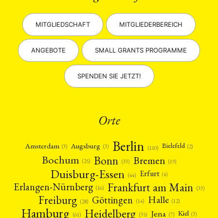
MITGLIEDSCHAFT
MITGLIEDERBEREICH
ANGEBOTE
SMALL GRANTS PROGRAMME
SPENDEN SIE JETZT!
Orte
Berlin
Amsterdam
Augsburg
Bielefeld
(2)
(3)
(3)
(110)
Bonn
Bochum
Bremen
(25)
(19)
(33)
Duisburg-Essen
Erfurt
(4)
(44)
Frankfurt am Main
Erlangen-Nürnberg
(16)
(33)
Freiburg
Halle
Göttingen
(12)
(14)
(28)
Hamburg
Heidelberg
Jena
Kiel
(3)
(7)
(61)
(35)