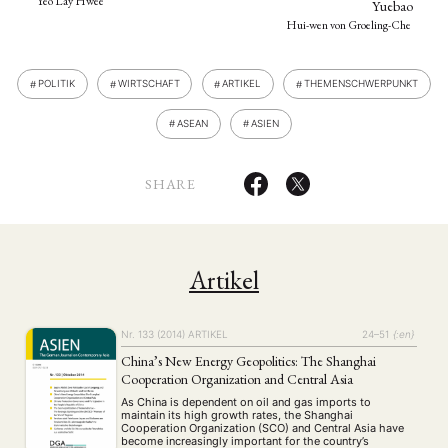
Yeo Lay Hwee
Yuebao
Hui-wen von Groeling-Che
POLITIK
WIRTSCHAFT
ARTIKEL
THEMENSCHWERPUNKT
ASEAN
ASIEN
SHARE
Artikel
Nr. 133 (2014)
ARTIKEL
24–51
{:en}
China’s New Energy Geopolitics: The Shanghai
Cooperation Organization and Central Asia
As China is dependent on oil and gas imports to
maintain its high growth rates, the Shanghai
Cooperation Organization (SCO) and Central Asia have
become increasingly important for the country’s