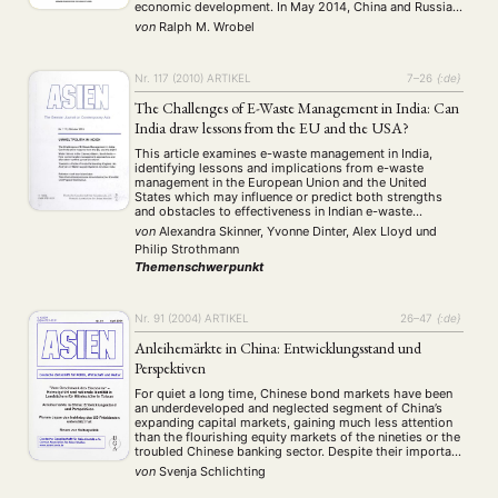
economic development. In May 2014, China and Russia
signed a new gas deal, for example, and in recent years
von
Ralph M. Wrobel
China has been able to improve …
Nr. 117 (2010)
ARTIKEL
7–26
{:de}
The Challenges of E-Waste Management in India: Can
India draw lessons from the EU and the USA?
This article examines e-waste management in India,
identifying lessons and implications from e-waste
management in the European Union and the United
States which may influence or predict both strengths
and obstacles to effectiveness in Indian e-waste
regulation. India’s new draft E-waste (Management and
von
Alexandra Skinner, Yvonne Dinter, Alex Lloyd
und
Handling) Rules are much more comprehensive than any
Philip Strothmann
US e-waste regulations and …
Themenschwerpunkt
Nr. 91 (2004)
ARTIKEL
26–47
{:de}
Anleihemärkte in China: Entwicklungsstand und
Perspektiven
For quiet a long time, Chinese bond markets have been
an underdeveloped and neglected segment of China’s
expanding capital markets, gaining much less attention
than the flourishing equity markets of the nineties or the
troubled Chinese banking sector. Despite their important
role in capital market development, it was only very
von
Svenja Schlichting
recently that – heavily influenced …