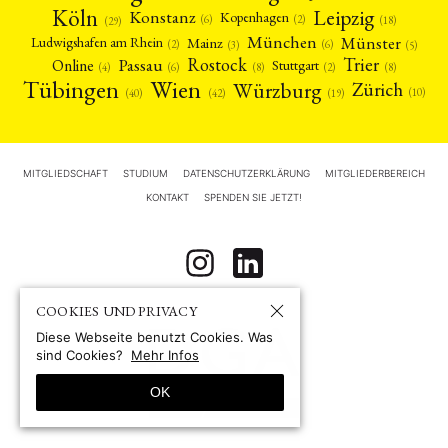
Köln
Leipzig
Konstanz
Kopenhagen
(2)
(6)
(18)
(29)
München
Münster
Mainz
Ludwigshafen am Rhein
(2)
(6)
(3)
(5)
Rostock
Trier
Passau
Online
Stuttgart
(2)
(6)
(4)
(8)
(8)
Tübingen
Wien
Würzburg
Zürich
(10)
(42)
(40)
(19)
MITGLIEDSCHAFT
STUDIUM
DATENSCHUTZERKLÄRUNG
MITGLIEDERBEREICH
KONTAKT
SPENDEN SIE JETZT!
COOKIES UND PRIVACY
Diese Webseite benutzt Cookies. Was
sind Cookies?
Mehr Infos
OK