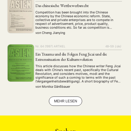
MITGLIEDSCHAFT
STUDIUM
DATENSCHUTZERKLÄRUNG
Das chinesische Wettbewerbsrecht
MITGLIEDERBEREICH
KONTAKT
SPENDEN SIE JETZT!
Competition has been brought into the Chinese
economy by the Chinese economic reform. State,
collective and private enterprises are to compete in
ENGLISH
respect of advertisement, price, product quality,
business conditions etc. So far as competition is
concerned all the enterprises are supposed to have
von
Cheng Jianying
equal rights. However, nothing has changed regarding
the market dominating position …
Nr. 64 (1997)
ARTIKEL
48–59
{:de}
Ein Trauma und die Folgen Feng Jicai und die
Extremsituation der Kulturrevolution
This article discusses how the Chinese writer Feng Jicai
deals with China's recent past, specifically the Cultural
Revolution, and considers motives, modi and the
significance of such a coming to terms with the past
(Vergangenheitsbewältigung). A short biography of Feng
Jicai is followed by a summary of statements from
von
Monika Gänßbauer
Feng's earlier writings on the subject …
MEHR LESEN