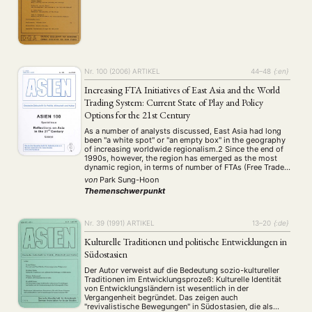
Nr. 100 (2006)
ARTIKEL
44–48
{:en}
Increasing FTA Initiatives of East Asia and the World
Trading System: Current State of Play and Policy
Options for the 21st Century
As a number of analysts discussed, East Asia had long
been "a white spot" or "an empty box" in the geography
of increasing worldwide regionalism.2 Since the end of
1990s, however, the region has emerged as the most
dynamic region, in terms of number of FTAs (Free Trade
Areas) concluded. Currently, more than thirty FTAs …
von
Park Sung-Hoon
Themenschwerpunkt
Nr. 39 (1991)
ARTIKEL
13–20
{:de}
Kulturelle Traditionen und politische Entwicklungen in
Südostasien
Der Autor verweist auf die Bedeutung sozio-kultureller
Traditionen im Entwicklungsprozeß: Kulturelle Identität
von Entwicklungsländern ist wesentlich in der
Vergangenheit begründet. Das zeigen auch
"revivalistische Bewegungen" in Südostasien, die als