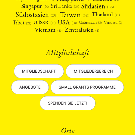
Südasien
Singapur
Sri Lanka
(25)
(25)
(175)
Taiwan
Südostasien
Thailand
(41)
(238)
(343)
USA
Tibet
UdSSR
Uzbekistan
Vanuatu
(2)
(2)
(58)
(13)
(21)
Vietnam
Zentralasien
(46)
(43)
Mitgliedschaft
MITGLIEDSCHAFT
MITGLIEDERBEREICH
ANGEBOTE
SMALL GRANTS PROGRAMME
SPENDEN SIE JETZT!
Orte