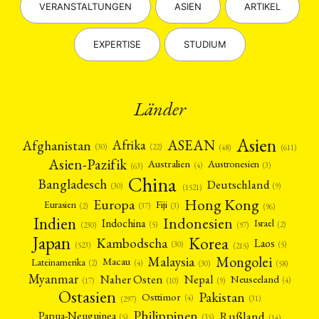
VERANSTALTUNGEN
ASIEN
ARTIKEL
EXPERTISE
STUDIUM
Länder
Asien
Afrika
ASEAN
Afghanistan
(22)
(30)
(48)
(611)
Asien-Pazifik
Australien
Austronesien
(4)
(3)
(63)
China
Bangladesch
Deutschland
(9)
(30)
(1521)
Hong Kong
Europa
Fiji
Eurasien
(3)
(2)
(37)
(96)
Indien
Indonesien
Indochina
Israel
(2)
(5)
(97)
(230)
Japan
Korea
Kambodscha
Laos
(5)
(30)
(523)
(215)
Mongolei
Malaysia
Macau
Lateinamerika
(4)
(2)
(30)
(58)
Myanmar
Nepal
Naher Osten
Neuseeland
(4)
(17)
(10)
(9)
Ostasien
Pakistan
Osttimor
(4)
(31)
(297)
Philippinen
Rußland
Papua-Neuguinea
(5)
(35)
(14)