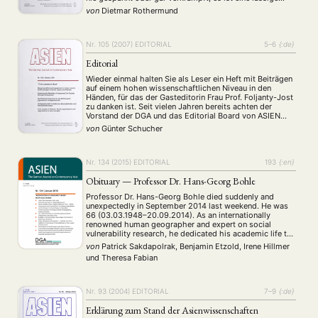
Energie, die er ausstrahlt und die andere Menschen in
von
Dietmar Rothermund
ihren Bann zieht. Er …
Nr. 105 (2007)
EDITORIAL
5–6
{:de}
Editorial
Wieder einmal halten Sie als Leser ein Heft mit Beiträgen
auf einem hohen wissenschaftlichen Niveau in den
Händen, für das der Gasteditorin Frau Prof. Foljanty-Jost
zu danken ist. Seit vielen Jahren bereits achten der
Vorstand der DGA und das Editorial Board von ASIEN
darauf, das Niveau der Zeitschrift zu erhöhen. Und die
von
Günter Schucher
Ergebnisse können sich …
Nr. 134 (2015)
EDITORIAL
193
{:en}
Obituary — Professor Dr. Hans-Georg Bohle
Professor Dr. Hans-Georg Bohle died suddenly and
unexpectedly in September 2014 last weekend. He was
66 (03.03.1948–20.09.2014). As an internationally
renowned human geographer and expert on social
vulnerability research, he dedicated his academic life to
deciphering the sociospatial production of poverty and
von
Patrick Sakdapolrak, Benjamin Etzold, Irene Hillmer
exclusion in the Global South. We have lost a captivating
und
Theresa Fabian
teacher and advisor, …
Nr. 93 (2004)
EDITORIAL
7–9
{:de}
Erklärung zum Stand der Asienwissenschaften