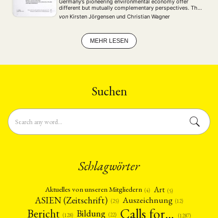
Germany’s pioneering environmental economy offer
different but mutually complementary perspectives. This
issue of the journal presents various papers on
von
Kirsten Jörgensen
und
Christian Wagner
environmental governance in India that stem from
student research projects. The MA and PhD …
MEHR LESEN
Suchen
Schlagwörter
Art
Aktuelles von unseren Mitgliedern
(4)
(5)
ASIEN (Zeitschrift)
Auszeichnung
(12)
(25)
Calls for…
Bericht
Bildung
(22)
(128)
(1287)