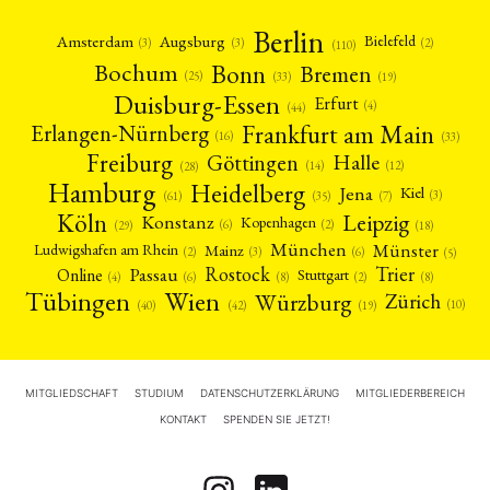
Berlin
Amsterdam
Augsburg
Bielefeld
(2)
(3)
(3)
(110)
Bonn
Bochum
Bremen
(25)
(19)
(33)
Duisburg-Essen
Erfurt
(4)
(44)
Frankfurt am Main
Erlangen-Nürnberg
(16)
(33)
Freiburg
Halle
Göttingen
(12)
(14)
(28)
Hamburg
Heidelberg
Jena
Kiel
(3)
(7)
(61)
(35)
Köln
Leipzig
Konstanz
Kopenhagen
(2)
(6)
(18)
(29)
München
Münster
Mainz
Ludwigshafen am Rhein
(2)
(6)
(3)
(5)
Rostock
Trier
Passau
Online
Stuttgart
(2)
(6)
(4)
(8)
(8)
Tübingen
Wien
Würzburg
Zürich
(10)
(42)
(40)
(19)
MITGLIEDSCHAFT
STUDIUM
DATENSCHUTZERKLÄRUNG
MITGLIEDERBEREICH
KONTAKT
SPENDEN SIE JETZT!