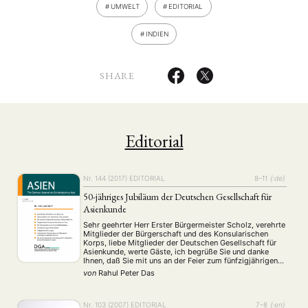
UMWELT
EDITORIAL
INDIEN
SHARE
Editorial
Nr. 144 (2017)
EDITORIAL
8–11
{:de}
50-jähriges Jubiläum der Deutschen Gesellschaft für
Asienkunde
Sehr geehrter Herr Erster Bürgermeister Scholz, verehrte
Mitglieder der Bürgerschaft und des Konsularischen
Korps, liebe Mitglieder der Deutschen Gesellschaft für
Asienkunde, werte Gäste, ich begrüße Sie und danke
Ihnen, daß Sie mit uns an der Feier zum fünfzigjährigen
Bestehen der Deutschen Gesellschaft für Asienkunde
von
Rahul Peter Das
teilnehmen. Aufrichtig bedanken möchte ich mich bei
dieser Gelegenheit auch bei …
Nr. 103 (2007)
EDITORIAL
7–8
{:en}