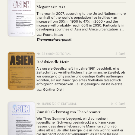
Megacities in Asia
This year, in 2007, according to the United Nations, more
than half of the world's population live in cities - an
increase from 30% in 1950 to 47% in 2000 - and the
increase will probably reach 60% in 2030. Particularly in
developing countries of Asia and Africa urbanization is
proceeding rapidly. Megacities, i.e. cities …
von
Frauke Kraas
Themenschwerpunkt
Nr. 33 (1989)
EDITORIAL
3
{:de}
Redaktionelle Notiz
Als unsere Gesellschaft im Jahre 1981 beschloß, eine
Zeitschrift zu veröffentlichen, hatten manche Zweifel, ob
wir genügend physische und geistige Kräfte aufbringen
konnten, ein auf Dauer geplantes Vorhaben tatsachlich
erfolgreich anzupacken. Es ist gelungen und ist in erster
Linie unserem Freund Prof. Dr. Bernhard Dahm zu
von
Günther Diehl
verdanken, der 32 Nummern der Zeitschrift als
Herausgeber betreut …
Nr. 114/115 (2010)
EDITORIAL
9–10
{:de}
Zum 80. Geburtstag von Theo Sommer
Wer Theo Sommer begegnet, wird von seinem
jugendlichen Schwung beeindruckt und kann kaum
fassen, dass dieser lebensvolle Mann nun schon 80
Jahre alt ist. Bei aller Energie, die in ihm wohnt, wirkt er
nie gespannt oder gar verkrampft, es ist eine lässige