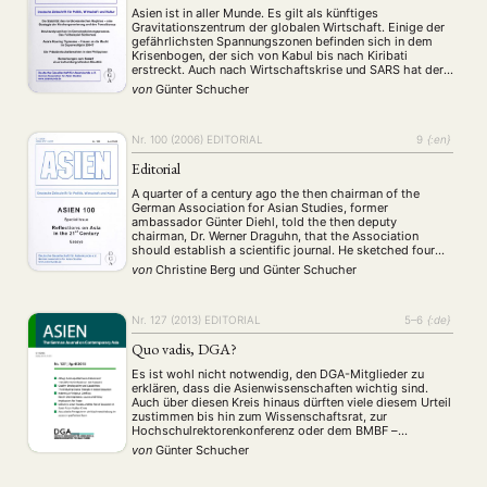
Asien ist in aller Munde. Es gilt als künftiges
Gravitationszentrum der globalen Wirtschaft. Einige der
gefährlichsten Spannungszonen befinden sich in dem
Krisenbogen, der sich von Kabul bis nach Kiribati
erstreckt. Auch nach Wirtschaftskrise und SARS hat der
asiatisch-pazifische Raum nicht an Attraktivität verloren.
von
Günter Schucher
Angesichts der wirtschaftlichen Lage in Deutschland und
Europa kommt den Beziehungen zu …
Nr. 100 (2006)
EDITORIAL
9
{:en}
Editorial
A quarter of a century ago the then chairman of the
German Association for Asian Studies, former
ambassador Günter Diehl, told the then deputy
chairman, Dr. Werner Draguhn, that the Association
should establish a scientific journal. He sketched four
rectangles on a piece of paper, wrote ASIEN in the top
von
Christine Berg
und
Günter Schucher
one and declared that this …
Nr. 127 (2013)
EDITORIAL
5–6
{:de}
Quo vadis, DGA?
Es ist wohl nicht notwendig, den DGA-Mitglieder zu
erklären, dass die Asienwissenschaften wichtig sind.
Auch über diesen Kreis hinaus dürften viele diesem Urteil
NEWS
ASIEN
ARBEITSKREISE
VERANSTALTUNGEN
EXPERTISE
zustimmen bis hin zum Wissenschaftsrat, zur
Hochschulrektorenkonferenz oder dem BMBF –
ANGEBOTE
Institutionen, die in den letzten Jahren verschiedentlich
von
Günter Schucher
zum Erhalt der Regionalwissenschaften oder der „kleinen
ANTRAG AUF EINEN SMALL GRANT DER DGA
MITGLIEDERBEREICH
DIE DGA
Fächer“ aufgerufen haben und dazu Initiativen wie …