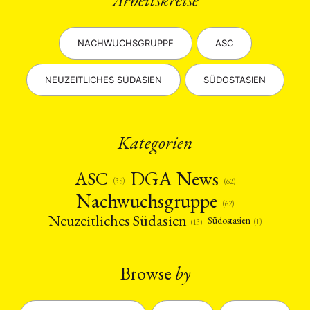
NACHWUCHSGRUPPE
ASC
NEUZEITLICHES SÜDASIEN
SÜDOSTASIEN
Kategorien
DGA News
ASC
(35)
(62)
Nachwuchsgruppe
(62)
Neuzeitliches Südasien
Südostasien
(1)
(13)
Browse
by