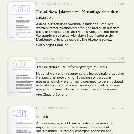
MITGLIEDSCHAFT
Nr. 107 (2008)
EDITORIAL
7–8
{:de}
Das asiatische Jahrhundert – Neuauflage einer alten
Aktuelles von unseren Mitgliedern
Art
ASIEN (Zeitschrift)
(4)
(5)
(25)
Diskussion
Auszeichnung
Bericht
Bildung
Calls for…
(12)
(128)
(22)
(1287)
Asiens Wirtschaften boomen, asiatische Produkte
Cinema
DGA
Diskussion
Fellowship
Forschung
(4)
(92)
(74)
(111)
(234)
werden immer wettbewerbsfähiger, und auch auf dem
Geografie
Geschichte
Gesellschaft
Globalisation
globalen Finanzmarkt sind Asiens Konzerne mit ihren
(2)
(93)
(283)
(7)
Wertpapieranlagen zu wichtigen Stabilisatoren der
Hybrid
Kultur
Kunst
Lecture
Literatur
(172)
(27)
(4)
(94)
(261)
Marktentwicklung geworden. Die ökonomische
Medien
Migration
Nationalism
Online
(24)
(39)
(6)
(235)
Globalisierung begünstigt den Aufstieg Asiens: Der Trend
von
Margot Schüller
hin zu grenzüberschreitenden Investitionen in
Philosophie
Politik
Politikwissenschaften
Praktikum
(12)
(417)
(13)
(8)
Billiglohnländer und in Märkte mit hohem
Präsentation
Programm
Publikation
Recht
(13)
(5)
(23)
(20)
Wachstumspotenzial ist ungebrochen. Um attraktiv für
ausländische Investoren zu …
Nr. 111 (2009)
EDITORIAL
35–49
{:de}
Religion
Sozialwissenschaften
Sprache
Sprachkurse
(75)
(4)
(36)
(8)
Stellenausschreibung
Stipendium
Studium
(661)
(53)
(21)
Transnationale Frauenbewegung in Malaysia
Summer School
Symposium
Tagung
Tourismus
(10)
(32)
(500)
(14)
National women’s movements are increasingly practising
Umwelt
Veranstaltung
Webinar
Wirtschaft
(45)
(788)
(28)
(199)
transnational networking. By doing so, particular
interests which were formally confined to be articulated
Workshop
(126)
in a national political arena, are now defined as shared
interests of transnational concern. The article argues that
transnational networking provides a window of
von
Claudia Derichs
MITGLIEDSCHAFT
STUDIUM
DATENSCHUTZERKLÄRUNG
opportunity for the formulation of strategies and the
framing of a …
MITGLIEDERBEREICH
KONTAKT
SPENDEN SIE JETZT!
Nr. 117 (2010)
EDITORIAL
5–6
{:en}
Editorial
ENGLISH
As an emerging world power, India is becoming an
important partner in critical areas of ecological
sustainability. Its rapidly emerging economy and