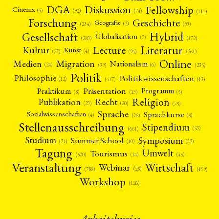
Fellowship
DGA
Diskussion
Cinema
(4)
(92)
(74)
(111)
Forschung
Geschichte
Geografie
(2)
(93)
(234)
Gesellschaft
Hybrid
Globalisation
(7)
(172)
(283)
Literatur
Lecture
Kultur
Kunst
(4)
(27)
(94)
(261)
Online
Migration
Medien
Nationalism
(6)
(24)
(39)
(235)
Politik
Philosophie
Politikwissenschaften
(12)
(13)
(417)
Präsentation
Praktikum
Programm
(5)
(8)
(13)
Religion
Publikation
Recht
(23)
(20)
(75)
Sprache
Sprachkurse
Sozialwissenschaften
(4)
(36)
(8)
Stellenausschreibung
Stipendium
(53)
(661)
Symposium
Studium
Summer School
(21)
(10)
(32)
Tagung
Umwelt
Tourismus
(45)
(14)
(500)
Veranstaltung
Wirtschaft
Webinar
(28)
(788)
(199)
Workshop
(126)
Arbeitskreise