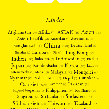
Länder
Asien
Afrika
ASEAN
Afghanistan
(22)
(30)
(48)
(612)
Asien-Pazifik
Australien
Austronesien
(4)
(3)
(63)
China
Bangladesch
Deutschland
(9)
(30)
(1521)
Hong Kong
Europa
Fiji
Eurasien
(3)
(2)
(37)
(96)
Indien
Indonesien
Indochina
Israel
(2)
(5)
(97)
(230)
Japan
Korea
Kambodscha
Laos
(5)
(30)
(524)
(216)
Mongolei
Malaysia
Macau
Lateinamerika
(4)
(2)
(30)
(58)
Myanmar
Nepal
Naher Osten
Neuseeland
(4)
(17)
(10)
(9)
Ostasien
Pakistan
Osttimor
(4)
(31)
(298)
Philippinen
Rußland
Papua-Neuguinea
(5)
(35)
(14)
Südasien
Singapur
Sri Lanka
(25)
(25)
(175)
Taiwan
Südostasien
Thailand
(41)
(238)
(344)