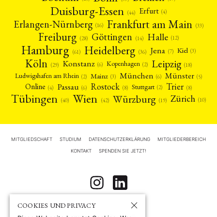
Duisburg-Essen
Erfurt
(4)
(44)
Frankfurt am Main
Erlangen-Nürnberg
(16)
(33)
Freiburg
Halle
Göttingen
(12)
(14)
(28)
Hamburg
Heidelberg
Jena
Kiel
(3)
(7)
(61)
(36)
Köln
Leipzig
Konstanz
Kopenhagen
(2)
(6)
(18)
(29)
München
Münster
Mainz
Ludwigshafen am Rhein
(2)
(6)
(3)
(5)
Rostock
Trier
Passau
Online
Stuttgart
(2)
(6)
(4)
(8)
(8)
Tübingen
Wien
Würzburg
Zürich
(10)
(42)
(40)
(19)
MITGLIEDSCHAFT
STUDIUM
DATENSCHUTZERKLÄRUNG
MITGLIEDERBEREICH
KONTAKT
SPENDEN SIE JETZT!
COOKIES UND PRIVACY