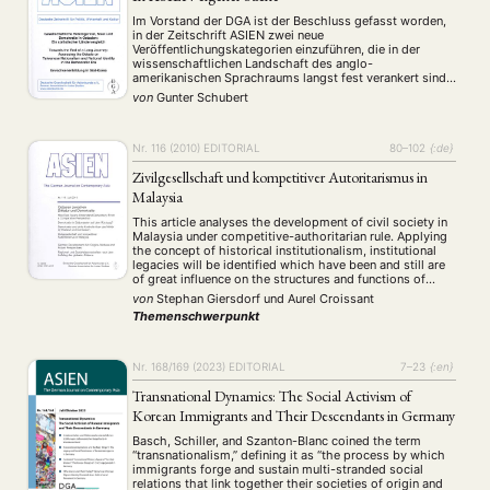
Im Vorstand der DGA ist der Beschluss gefasst worden,
in der Zeitschrift ASIEN zwei neue
Veröffentlichungskategorien einzuführen, die in der
wissenschaftlichen Landschaft des anglo-
amerikanischen Sprachraums langst fest verankert sind.
Interessierte Autoren und Autorinnen sind aufgefordert,
von
Gunter Schubert
zukünftig neben den üblichen wissenschaftlichen Artikeln
auch Rezensionsartikel ("Review Articles") und "Research
Notes" zur Veröffentlichung einzureichen. Im Unterschied
zu herkömmlichen …
Nr. 116 (2010)
EDITORIAL
80–102
{:de}
Zivilgesellschaft und kompetitiver Autoritarismus in
Malaysia
This article analyses the development of civil society in
Malaysia under competitive-authoritarian rule. Applying
the concept of historical institutionalism, institutional
legacies will be identified which have been and still are
of great influence on the structures and functions of
Malaysian civil society. The study shows that civil
von
Stephan Giersdorf
und
Aurel Croissant
society changed profoundly since 1957, with regard to …
Themenschwerpunkt
Nr. 168/169 (2023)
EDITORIAL
7–23
{:en}
Transnational Dynamics: The Social Activism of
Korean Immigrants and Their Descendants in Germany
Basch, Schiller, and Szanton-Blanc coined the term
“transnationalism,” defining it as “the process by which
immigrants forge and sustain multi-stranded social
relations that link together their societies of origin and