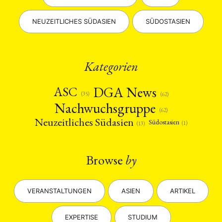
NEUZEITLICHES SÜDASIEN
SÜDOSTASIEN
Kategorien
DGA News
ASC
(35)
(62)
Nachwuchsgruppe
(62)
Neuzeitliches Südasien
Südostasien
(1)
(13)
Browse
by
VERANSTALTUNGEN
ASIEN
ARTIKEL
EXPERTISE
STUDIUM