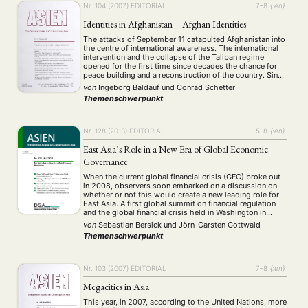
Nr. 104 (2007)
EDITORIAL
7–8
{:en}
Identities in Afghanistan – Afghan Identities
The attacks of September 11 catapulted Afghanistan into
the centre of international awareness. The international
intervention and the collapse of the Taliban regime
opened for the first time since decades the chance for
peace building and a reconstruction of the country. Since
2001 thousands of soldiers, aid workers, consultants
von
Ingeborg Baldauf
und
Conrad Schetter
and politicians rushed into the country …
Themenschwerpunkt
Nr. 128 (2013)
EDITORIAL
5–8
{:en}
East Asia’s Role in a New Era of Global Economic
Governance
When the current global financial crisis (GFC) broke out
in 2008, observers soon embarked on a discussion on
whether or not this would create a new leading role for
East Asia. A first global summit on financial regulation
and the global financial crisis held in Washington in
November 2008 turned out to be the starting …
von
Sebastian Bersick
und
Jörn-Carsten Gottwald
NEWS
ASIEN
ARBEITSKREISE
VERANSTALTUNGEN
EXPERTISE
Themenschwerpunkt
ANGEBOTE
Nr. 103 (2007)
EDITORIAL
7–8
{:en}
ANTRAG AUF EINEN SMALL GRANT DER DGA
MITGLIEDERBEREICH
DIE DGA
Megacities in Asia
MITGLIEDSCHAFT
This year, in 2007, according to the United Nations, more