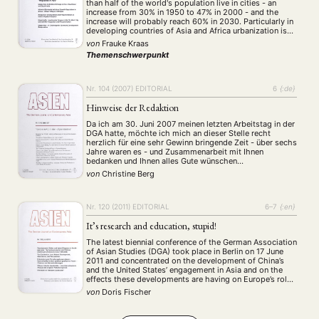
than half of the world's population live in cities - an
Aktuelles von unseren Mitgliedern
Art
ASIEN (Zeitschrift)
(4)
(5)
(25)
increase from 30% in 1950 to 47% in 2000 - and the
Auszeichnung
Bericht
Bildung
Calls for…
increase will probably reach 60% in 2030. Particularly in
(12)
(128)
(22)
(1291)
developing countries of Asia and Africa urbanization is
Cinema
DGA
Diskussion
Fellowship
Forschung
(4)
(92)
(74)
(111)
(234)
proceeding rapidly. Megacities, i.e. cities …
von
Frauke Kraas
Geografie
Geschichte
Gesellschaft
Globalisation
(2)
(93)
(283)
(7)
Themenschwerpunkt
Hybrid
Kultur
Kunst
Lecture
Literatur
(172)
(27)
(4)
(94)
(261)
Medien
Migration
Nationalism
Online
(24)
(39)
(6)
(235)
Philosophie
Politik
Politikwissenschaften
Praktikum
Nr. 104 (2007)
EDITORIAL
6
{:de}
(12)
(417)
(13)
(8)
Präsentation
Programm
Publikation
Recht
(13)
(5)
(23)
(20)
Hinweise der Redaktion
Religion
Sozialwissenschaften
Sprache
Sprachkurse
(75)
(4)
(36)
(8)
Da ich am 30. Juni 2007 meinen letzten Arbeitstag in der
Stellenausschreibung
Stipendium
Studium
(664)
(53)
(21)
DGA hatte, möchte ich mich an dieser Stelle recht
Summer School
Symposium
Tagung
Tourismus
herzlich für eine sehr Gewinn bringende Zeit - über sechs
(10)
(32)
(500)
(14)
Jahre waren es - und Zusammenarbeit mit Ihnen
Umwelt
Veranstaltung
Webinar
Wirtschaft
(45)
(788)
(28)
(199)
bedanken und Ihnen alles Gute wünschen…
Workshop
(126)
von
Christine Berg
MITGLIEDSCHAFT
STUDIUM
DATENSCHUTZERKLÄRUNG
Nr. 120 (2011)
EDITORIAL
6–7
{:en}
MITGLIEDERBEREICH
KONTAKT
SPENDEN SIE JETZT!
It’s research and education, stupid!
The latest biennial conference of the German Association
of Asian Studies (DGA) took place in Berlin on 17 June
ENGLISH
2011 and concentrated on the development of China’s
and the United States’ engagement in Asia and on the
effects these developments are having on Europe’s role
in Asia. The conference included a number of interesting
von
Doris Fischer
presentations, …