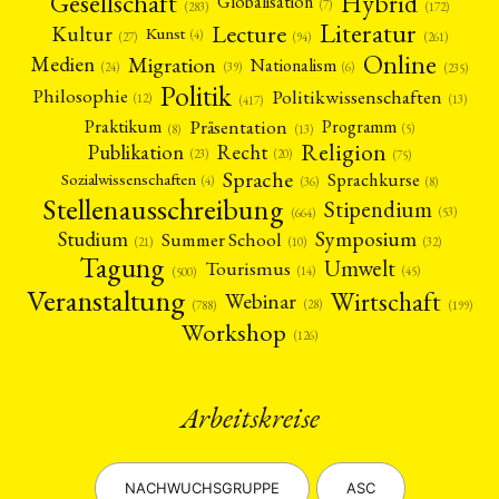
Gesellschaft
Hybrid
Globalisation
(7)
(172)
(283)
Literatur
Lecture
Kultur
Kunst
(4)
(27)
(94)
(261)
Online
Migration
Medien
Nationalism
(6)
(24)
(39)
(235)
Politik
Philosophie
Politikwissenschaften
(12)
(13)
(417)
Präsentation
Praktikum
Programm
(5)
(8)
(13)
Religion
Publikation
Recht
(23)
(20)
(75)
Sprache
Sprachkurse
Sozialwissenschaften
(4)
(36)
(8)
Stellenausschreibung
Stipendium
(53)
(664)
Symposium
Studium
Summer School
(21)
(10)
(32)
Tagung
Umwelt
Tourismus
(45)
(14)
(500)
Veranstaltung
Wirtschaft
Webinar
(28)
(788)
(199)
Workshop
(126)
Arbeitskreise
NACHWUCHSGRUPPE
ASC