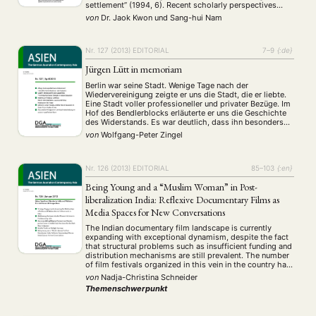
settlement” (1994, 6). Recent scholarly perspectives
view transnational migration as occurring within dynamic
von
Dr. Jaok Kwon
und
Sang-hui Nam
social contexts continually reshaped by those who are
simultaneously rooted in more …
Nr. 127 (2013)
EDITORIAL
7–9
{:de}
Jürgen Lütt in memoriam
Berlin war seine Stadt. Wenige Tage nach der
Wiedervereinigung zeigte er uns die Stadt, die er liebte.
Eine Stadt voller professioneller und privater Bezüge. Im
Hof des Bendlerblocks erläuterte er uns die Geschichte
des Widerstands. Es war deutlich, dass ihn besonders
die politische Geschichte, die Geschichte der Ideen und
von
Wolfgang-Peter Zingel
Ideologien, interessierte. Und zwar im internationalen …
Nr. 126 (2013)
EDITORIAL
85–103
{:en}
Being Young and a “Muslim Woman” in Post-
liberalization India: Reflexive Documentary Films as
Media Spaces for New Conversations
The Indian documentary film landscape is currently
expanding with exceptional dynamism, despite the fact
that structural problems such as insufficient funding and
distribution mechanisms are still prevalent. The number
of film festivals organized in this vein in the country has
also increased, allowing documentary films and
von
Nadja-Christina Schneider
directors from India to gain a new global visibility, …
Themenschwerpunkt