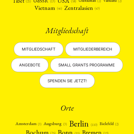
USA
Tibet
UdSSR
Uzbekistan
Vanuatu
(2)
(2)
(58)
(13)
(21)
Vietnam
Zentralasien
(46)
(43)
Mitgliedschaft
MITGLIEDSCHAFT
MITGLIEDERBEREICH
ANGEBOTE
SMALL GRANTS PROGRAMME
SPENDEN SIE JETZT!
Orte
Berlin
Amsterdam
Augsburg
Bielefeld
(2)
(3)
(3)
(110)
Bonn
Bochum
Bremen
(25)
(19)
(33)