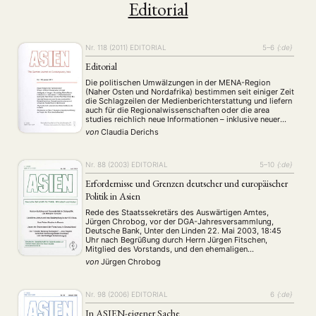
Editorial
Nr. 118 (2011)
EDITORIAL
5–6
{:de}
Editorial
Die politischen Umwälzungen in der MENA-Region
(Naher Osten und Nordafrika) bestimmen seit einiger Zeit
die Schlagzeilen der Medienberichterstattung und liefern
auch für die Regionalwissenschaften oder die area
studies reichlich neue Informationen – inklusive neuer
Fragen. Niemand hatte die Wucht der in Tunesien
von
Claudia Derichs
ausgelösten Welle vorhergesagt, niemand hat vermutet,
dass Präsident Mubarak nach nur mehr 18 …
Nr. 88 (2003)
EDITORIAL
5–10
{:de}
Erfordernisse und Grenzen deutscher und europäischer
Politik in Asien
Rede des Staatssekretärs des Auswärtigen Amtes,
Jürgen Chrobog, vor der DGA-Jahresversammlung,
Deutsche Bank, Unter den Linden 22. Mai 2003, 18:45
Uhr nach Begrüßung durch Herrn Jürgen Fitschen,
Mitglied des Vorstands, und den ehemaligen
Vorsitzenden der DGA, Herrn Hans-Ulrich Klose, MdB
von
Jürgen Chrobog
Lieber Herr Klose, meine Damen und Herren. Ich freue
mich über die Gelegenheit, heute vor …
Nr. 98 (2006)
EDITORIAL
6
{:de}
In ASIEN-eigener Sache