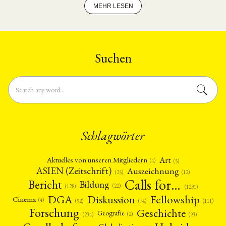
MEHR LESEN
Suchen
Schlagwörter
Art
Aktuelles von unseren Mitgliedern
(4)
(5)
ASIEN (Zeitschrift)
Auszeichnung
(12)
(25)
Calls for…
Bericht
Bildung
(22)
(128)
(1291)
Fellowship
DGA
Diskussion
Cinema
(4)
(92)
(74)
(111)
Forschung
Geschichte
Geografie
(2)
(93)
(234)