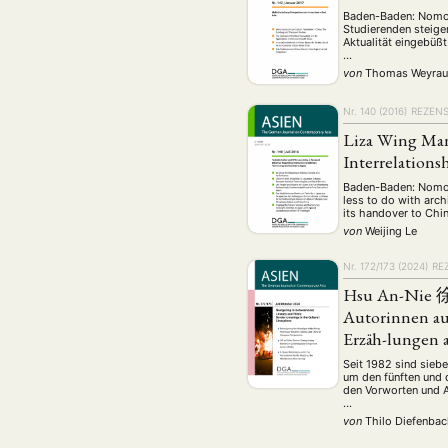
Baden-Baden: Nomos,
Studierenden steige
Aktualität eingebüßt
…
von
Thomas Weyra
Nr. 140 (2016)
REZEN
Liza Wing Man
Interrelation
Baden-Baden: Nomos,
less to do with arch
its handover to Chin
von
Weijing Le
Nr. 172/173 (2024)
RE
Hsu An-Nie 徐安
Autorinnen au
Erzäh-lungen 
Seit 1982 sind sieb
um den fünften und 
den Vorworten und A
…
von
Thilo Diefenba