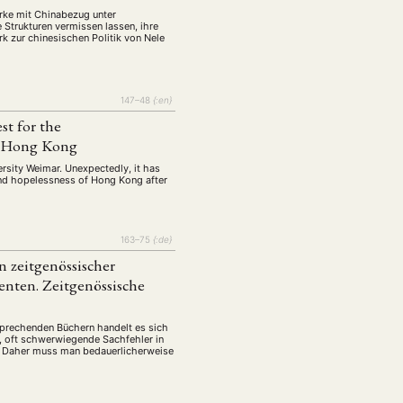
rke mit Chinabezug unter
 Strukturen vermissen lassen, ihre
rk zur chinesischen Politik von Nele
147–48
{:en}
t for the
al Hong Kong
rsity Weimar. Unexpectedly, it has
 and hopelessness of Hong Kong after
163–75
{:de}
 zeitgenössischer
nten. Zeitgenössische
esprechenden Büchern handelt es sich
e, oft schwerwiegende Sachfehler in
aher muss man be­dau­er­li­cherweise