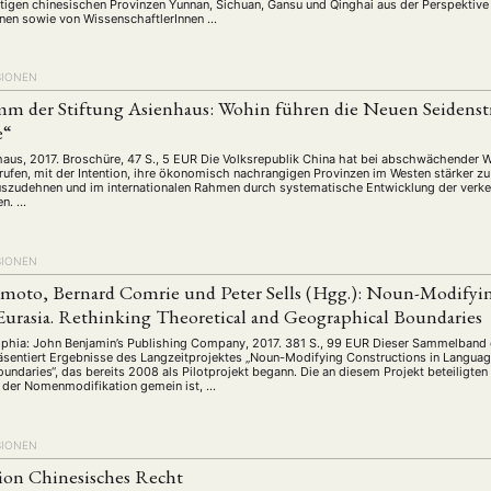
schichte
Gesellschaft
Globalisation
Hybrid
Kul
tigen chinesischen Provinzen Yunnan, Sichuan, Gansu und Qinghai aus der Perspektive
(93)
(283)
(7)
(172)
nnen sowie von WissenschaftlerInnen …
ratur
Medien
Migration
Nationalism
Online
(261)
(24)
(39)
(6)
(235
ikwissenschaften
Praktikum
Präsentation
Programm
(13)
(8)
(13)
SIONEN
n
Sozialwissenschaften
Sprache
Sprachkurse
Stell
m der Stiftung Asienhaus: Wohin führen die Neuen Seidenst
(75)
(4)
(36)
(8)
e“
Studium
Summer School
Symposium
Tagung
)
(21)
(10)
(32)
(500)
nhaus, 2017. Broschüre, 47 S., 5 EUR Die Volksrepublik China hat bei abschwächender W
lt
Veranstaltung
Webinar
Wirtschaft
Worksh
(45)
(788)
(28)
(199)
gerufen, mit der Intention, ihre ökonomisch nachrangigen Provinzen im Westen stärker zu
szudehnen und im internationalen Rahmen durch systematische Entwicklung der verkeh
en. …
HAFT
STUDIUM
DATENSCHUTZERKLÄRUNG
MITGLIEDERBEREI
SIONEN
SPENDEN SIE JETZT!
moto, Bernard Comrie und Peter Sells (Hgg.): Noun-Modifyin
Eurasia. Rethinking Theoretical and Geographical Boundaries
phia: John Benjamin’s Publishing Company, 2017. 381 S., 99 EUR Dieser Sammelband
ENGLISH
äsentiert Ergebnisse des Langzeitprojektes „Noun-Modifying Constructions in Languag
ndaries“, das bereits 2008 als Pilotprojekt begann. Die an diesem Projekt beteiligten 
b der Nomenmodifikation gemein ist, …
SIONEN
on Chinesisches Recht