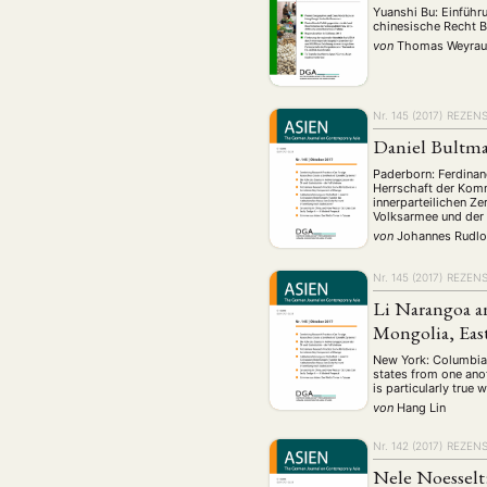
Yuanshi Bu: Einführ
chinesische Recht 
von
Thomas Weyra
Nr. 145 (2017)
REZEN
Daniel Bultma
Paderborn: Ferdinan
Herrschaft der Komm
innerparteilichen Z
Volksarmee und der
von
Johannes Rudlo
Nr. 145 (2017)
REZEN
Li Narangoa an
Mongolia, East
New York: Columbia 
states from one anot
is particularly true
von
Hang Lin
Nr. 142 (2017)
REZEN
Nele Noesselt