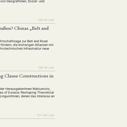
tur
Kunst
 von GeografInnen, Sozial- und
(27)
(4)
Philosophie
)
(12)
Publikation
(5)
(23)
143–44
{:de}
enausschreibung
raßen? Chinas „Belt and
(661)
Tourismus
(14)
irtschaftslage zur Belt and Road
op
(126)
 fördern, die bisherigen Allianzen mit
rstechnischen Infrastruktur neue
CH
KONTAKT
138–39
{:de}
g Clause Constructions in
 der HerausgeberInnen Matsumoto,
es of Eurasia: Reshaping Theoretical
LinguistInnen, denen das Interesse an
107–109
{:de}