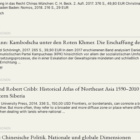
ung in das Recht Chinas München: C. H. Beck. 2. Aufl. 2017. 376 S., 49,80 EUR Christin
Baden Baden: Nomos, 2018. 216 S., 29 EUR
uch
SIONEN
nn: Kambodscha unter den Roten Khmer. Die Erschaffung des 
d Schöningh, 2017. 265 S., 39,90 EUR In dem 2017 erschienenen Band analysiert Dan
unistischen Partei Kampucheas (KPK) hinsichtlich vor allem der sozialistischen Umf
ersetzungsprozesse, die in einer Eskalation der Gewaltspirale mündeten und schließlic
 Errichtung …
ff
SIONEN
d Robert Cribb: Historical Atlas of Northeast Asia 1590–2010
ern Siberia
University Press, 2014. 336 S., 150,00 USD Frontiers, or borderlands, can connote a 
her. But more often, they refer to a broader and more diffuse zone or place where diff
 when dealing with lands where national …
SIONEN
: Chinesische Politik. Nationale und globale Dimensionen