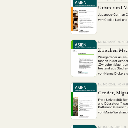
Urban-rural M
Japanese-German Ce
von
Cecilia Luzi
und
Nr. 139 (2016)
KONFE
Zwischen Mac
Weingartener Asien
fanden in der Akad
„Zwischen Macht und
bestand aus Studier
von
Hanna Dickers
Nr. 146 (2018)
KONFE
Gender, Migra
Freie Universität B
and Düsseldorf” was
Kottmann (Heinrich-
von
Marie Weishau
Nr. 154/155 (2020)
KO