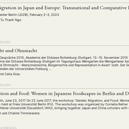
igration in Japan and Europe: Transnational and Comparative 
nter Berlin (JDZB), February 2–3, 2023
Tu Thanh Ngo
RENZEN
ht und Ohnmacht
-Gespräche 2015, Akademie der Didzese Rottenburg-Stuttgart, 13.-15. November 2015
emie der Diözese Rottenburg-Stuttgart im Tagungshaus Weingarten die Weingartener 
 Ohnmacht - Menschenrechte, Bürgerrechte und Representation in Asien“ statt. Der G
enden der Universitäten Freiburg …
und
Celia Grau
RENZEN
tion and Food: Women in Japanese Foodscapes in Berlin and D
erlin, June 23, 2017 On 23 June 2017, the workshop “Gender, Migration, and Food: Wom
 held at Freie Universität Berlin (FU). The workshop was organized by Cornelia Reiher 
Heine-Universität Düsseldorf, HHU), bringing together Japan and China scholars with
pt
und
Chaline Timmerarens
NFERENZEN