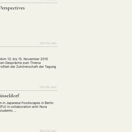
Perspectives
124–25
{:de}
 Vom 13. bis 15. November 2015
Asien-Gespräche zum Thema
roßteil der Zuhörerschaft der Tagung
124–26
{:en}
üsseldorf
en in Japanese Foodscapes in Berlin
(FU) in collaboration with Nora
 students …
152–53
{:en}