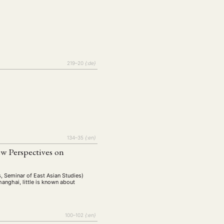
219–20
{:de}
EBOTE
134–35
{:en}
 SMALL GRANT DER DGA
w Perspectives on
, Seminar of East Asian Studies)
anghai, little is known about
ng
Bericht
(12)
(128)
Forschung
)
(234)
100–102
{:en}