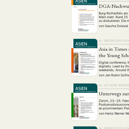
DGA-Nachwuc
Burg Rothenfels am 
Main statt. Rund 25
zu diskutieren. Die 
von
Sascha Dolezal
Nr. 158/159 (2021)
KO
Asia in Times 
the Young Sch
Digital conference,
digitally. Lead by 
weekends. Around th
von
Jan Robin Sofi
Nr. 147 (2018)
KONFE
Unterwegs zur
Zürich, 23.–25. Febr
Podiumsdiskussionen
an prominentem Plat
von
Heinz Werner We
Nr. 166/167 (2023)
KO