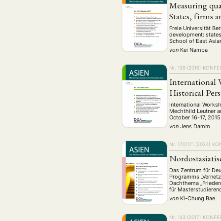
Geografie
Ge
Measuring qua
(2)
States, firms a
Lecture
Lite
(94)
Freie Universität B
Politik
Polit
(417)
development: states
School of East Asian
Recht
Religio
(20)
von
Kei Namba
Stipendium
(53
Nr. 139 (2016)
KONFE
Umwe
International 
Historical Per
International Worksh
MITGLIEDSC
Mechthild Leutner an
October 16-17, 2015 
von
Jens Damm
Nr. 170/171 (2024)
KO
Nordostasiati
Das Zentrum für De
Programms „Vernetz
Dachthema „Frieden i
für Masterstudieren
von
Ki-Chung Bae
Nr. 143 (2017)
KONFE