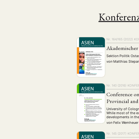
Konferen
Nr. 164/165 (2022)
KO
Akademischer
Sektion Politik Ost
von
Matthias Stepa
Nr. 140 (2016)
KONFE
NEWS
ASIEN
ARBEI
Conference on
Provincial and
University of Colog
While most of the ex
developments in the
Aktuelles von uns
von
Felix Wemheuer
Bildung
Call
(22)
Nr. 145 (2017)
KONFE