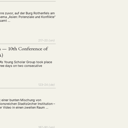
re zuvor, auf der Burg Rothenfels am
ema „Asien: Potenziale und Konflikte“
gesamt …
217–20
{:en}
ons — 10th Conference of
A)
GA’s Young Scholar Group took place
hree days on two consecutive
123–24
{:de}
it einer bunten Mischung von
onsreichen Stadtzürcher Institution –
er Video in einen zweiten Raum …
187–90
{:en}