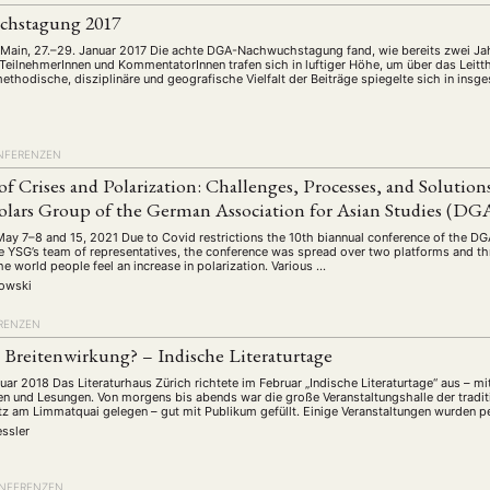
hstagung 2017
Main, 27.–29. Januar 2017 Die achte DGA-Nachwuchstagung fand, wie bereits zwei Jah
 TeilnehmerInnen und KommentatorInnen trafen sich in luftiger Höhe, um über das Leitth
methodische, disziplinäre und geografische Vielfalt der Beiträge spiegelte sich in ins
NFERENZEN
of Crises and Polarization: Challenges, Processes, and Soluti
olars Group of the German Association for Asian Studies (DG
 May 7–8 and 15, 2021 Due to Covid restrictions the 10th biannual conference of the D
the YSG’s team of representatives, the conference was spread over two platforms and t
e world people feel an increase in polarization. Various …
nowski
RENZEN
 Breitenwirkung? – Indische Literaturtage
uar 2018 Das Literaturhaus Zürich richtete im Februar „Indische Literaturtage“ aus – m
 und Lesungen. Von morgens bis abends war die große Veranstaltungshalle der traditi
z am Limmatquai gelegen – gut mit Publikum gefüllt. Einige Veranstaltungen wurden p
ssler
NFERENZEN