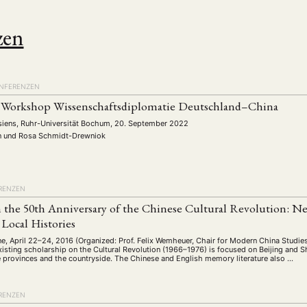
zen
NFERENZEN
 Workshop Wissenschaftsdiplomatie Deutschland–China
asiens, Ruhr-Universität Bochum, 20. September 2022
n
und
Rosa Schmidt-Drewniok
ANG
RENZEN
TSKREISE
VERANSTALTUNGEN
EXPERTISE
ANTRAG AUF EINEN
 the 50th Anniversary of the Chinese Cultural Revolution: Ne
 Local Histories
MITGLIEDERBEREICH
DIE DGA
MITGLIEDSCHAFT
ne, April 22–24, 2016 (Organized: Prof. Felix Wemheuer, Chair for Modern China Studies
isting scholarship on the Cultural Revolution (1966–1976) is focused on Beijing and Sh
 provinces and the countryside. The Chinese and English memory literature also …
eren Mitgliedern
Art
ASIEN (Zeitschrift)
Auszeichnu
(4)
(5)
(25)
s for…
Cinema
DGA
Diskussion
Fellowship
(1287)
(4)
(92)
(74)
(111
RENZEN