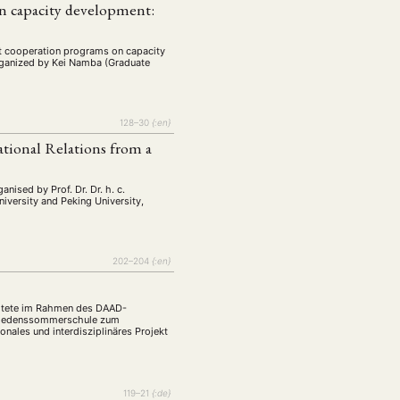
tur
Kunst
n capacity development:
(27)
(4)
Philosophie
)
(12)
nt cooperation programs on capacity
Publikation
(5)
(23)
organized by Kei Namba (Graduate
enausschreibung
(661)
Tourismus
(14)
128–30
{:en}
op
(126)
ational Relations from a
anised by Prof. Dr. Dr. h. c.
CH
KONTAKT
niversity and Peking University,
202–204
{:en}
altete im Rahmen des DAAD-
Friedenssommerschule zum
onales und interdisziplinäres Projekt
119–21
{:de}