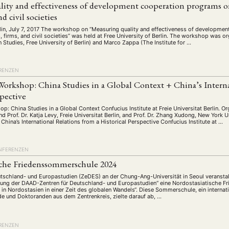
schichte
Gesellschaft
Globalisation
Hybrid
Kul
lity and effectiveness of development cooperation programs o
(93)
(283)
(7)
(172)
nd civil societies
ratur
Medien
Migration
Nationalism
Online
(261)
(24)
(39)
(6)
(235
erlin, July 7, 2017 The workshop on “Measuring quality and effectiveness of developme
ikwissenschaften
Praktikum
Präsentation
Programm
(13)
(8)
(13)
, firms, and civil societies” was held at Free University of Berlin. The workshop was 
 Studies, Free University of Berlin) and Marco Zappa (The Institute for …
n
Sozialwissenschaften
Sprache
Sprachkurse
Stell
(75)
(4)
(36)
(8)
Studium
Summer School
Symposium
Tagung
)
(21)
(10)
(32)
(500)
RENZEN
lt
Veranstaltung
Webinar
Wirtschaft
Worksh
(45)
(788)
(28)
(199)
Workshop: China Studies in a Global Context + China’s Intern
spective
op: China Studies in a Global Context Confucius Institute at Freie Universitat Berlin. Org
HAFT
STUDIUM
DATENSCHUTZERKLÄRUNG
MITGLIEDERBEREI
d Prof. Dr. Katja Levy, Freie Universitat Berlin, and Prof. Dr. Zhang Xudong, New York U
China’s International Relations from a Historical Perspective Confucius Institute at …
SPENDEN SIE JETZT!
NFERENZEN
ENGLISH
sche Friedenssommerschule 2024
utschland- und Europastudien (ZeDES) an der Chung-Ang-Universität in Seoul veranst
ung der DAAD-Zentren für Deutschland- und Europastudien“ eine Nordostasiatische 
n Nordostasien in einer Zeit des globalen Wandels“. Diese Sommerschule, ein internati
de und Doktoranden aus dem Zentrenkreis, zielte darauf ab, …
RENZEN