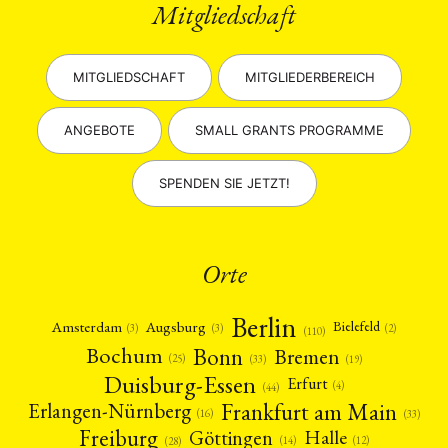
Mitgliedschaft
MITGLIEDSCHAFT
MITGLIEDERBEREICH
ANGEBOTE
SMALL GRANTS PROGRAMME
SPENDEN SIE JETZT!
Orte
Berlin
Amsterdam
Augsburg
Bielefeld
(2)
(3)
(3)
(110)
Bonn
Bochum
Bremen
(25)
(19)
(33)
Duisburg-Essen
Erfurt
(4)
(44)
Frankfurt am Main
Erlangen-Nürnberg
(16)
(33)
Freiburg
Halle
Göttingen
(12)
(14)
(28)