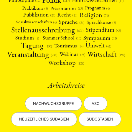
Politikwissenschaften
(12)
(13)
(417)
Präsentation
Praktikum
Programm
(5)
(8)
(13)
Religion
Publikation
Recht
(23)
(20)
(75)
Sprache
Sprachkurse
Sozialwissenschaften
(4)
(36)
(8)
Stellenausschreibung
Stipendium
(53)
(661)
Symposium
Studium
Summer School
(21)
(10)
(32)
Tagung
Umwelt
Tourismus
(45)
(14)
(500)
Veranstaltung
Wirtschaft
Webinar
(28)
(788)
(199)
Workshop
(126)
Arbeitskreise
NACHWUCHSGRUPPE
ASC
NEUZEITLICHES SÜDASIEN
SÜDOSTASIEN