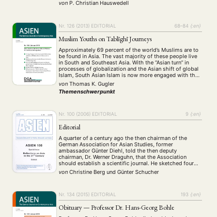
sich zudem insbesondere in letzter Zeit auch noch die
von
P. Christian Hauswedell
Aufmerksamkeit und Zuwendung mit dem
Krisenkontinent Afrika teilen. Diese Rangordnung
entspricht der …
Nr. 126 (2013)
EDITORIAL
68–84
{:en}
Muslim Youths on Tablīghī Journeys
Approximately 69 percent of the world’s Muslims are to
be found in Asia. The vast majority of these people live
in South and Southeast Asia. With the “Asian turn” in
processes of globalization and the Asian shift of global
Islam, South Asian Islam is now more engaged with the
wider world than ever before. Repetitive …
von
Thomas K. Gugler
Themenschwerpunkt
Nr. 100 (2006)
EDITORIAL
9
{:en}
Editorial
A quarter of a century ago the then chairman of the
German Association for Asian Studies, former
ambassador Günter Diehl, told the then deputy
chairman, Dr. Werner Draguhn, that the Association
should establish a scientific journal. He sketched four
rectangles on a piece of paper, wrote ASIEN in the top
von
Christine Berg
und
Günter Schucher
one and declared that this …
Nr. 134 (2015)
EDITORIAL
193
{:en}
Obituary — Professor Dr. Hans-Georg Bohle