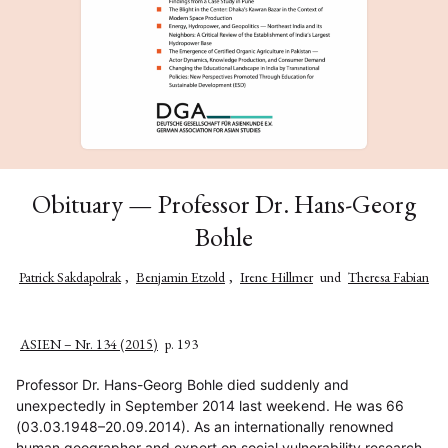
Obituary — Professor Dr. Hans-Georg
Bohle
Patrick Sakdapolrak
,
Benjamin Etzold
,
Irene Hillmer
und
Theresa Fabian
ASIEN – Nr. 134 (2015)
p. 193
Professor Dr. Hans-Georg Bohle died suddenly and
unexpectedly in September 2014 last weekend. He was 66
(03.03.1948–20.09.2014). As an internationally renowned
human geographer and expert on social vulnerability research,