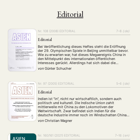
Editorial
Nr. 108 (2008)
EDITORIAL
7–8
{:de}
Editorial
Bei Veröffentlichung dieses Heftes steht die Eröffnung
der 29. Olympischen Spiele in Beijing unmittelbar bevor.
Wie zu erwarten war, hat dieses Megaereignis China in
den Mittelpunkt des internationalen öffentlichen
Interesses gerückt. Allerdings hat sich dabei die
Stimmung vielfach gegen China gerichtet – zur
von
Günter Schucher
Überraschung vieler Chinesen und wohl auch der
chinesischen Führung. Diese hatte am …
Nr. 97 (2005)
EDITORIAL
5–6
{:de}
Editorial
Indien ist "in", nicht nur wirtschaftlich, sondern auch
politisch und kulturell. Die Indische Union zahlt
mittlerweile mit China zu den Lokomotiven der
Weltwirtschaft. Zwar befindet sich Indien für die
deutsche Industrie immer noch im Windschatten Chinas,
doch sehen Prognosen u.a. der Deutschen Bank bis
von
Christian Wagner
2020 sogar einen leichten Vorsprung Indiens vor China.
Das Engagement deutscher …
Nr. 160/161 (2021)
EDITORIAL
7–16
{:en}