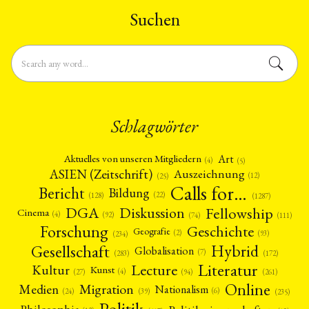
Suchen
Schlagwörter
Art
Aktuelles von unseren Mitgliedern
(4)
(5)
ASIEN (Zeitschrift)
Auszeichnung
(12)
(25)
Calls for…
Bericht
Bildung
(22)
(128)
(1287)
Fellowship
DGA
Diskussion
Cinema
(4)
(92)
(74)
(111)
Forschung
Geschichte
Geografie
(2)
(93)
(234)
Gesellschaft
Hybrid
Globalisation
(7)
(172)
(283)
Literatur
Lecture
Kultur
Kunst
(4)
(27)
(94)
(261)
Online
Migration
Medien
Nationalism
(6)
(24)
(39)
(235)
Politik
Philosophie