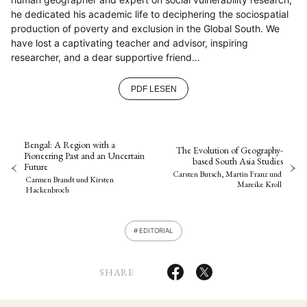
he dedicated his academic life to deciphering the sociospatial
production of poverty and exclusion in the Global South. We
have lost a captivating teacher and advisor, inspiring
researcher, and a dear supportive friend…
PDF LESEN
Bengal: A Region with a
The Evolution of Geography-
Pioneering Past and an Uncertain
based South Asia Studies
Future
Carsten Butsch, Martin Franz
und
Carmen Brandt
und
Kirsten
Mareike Kroll
Hackenbroch
EDITORIAL
SHARE