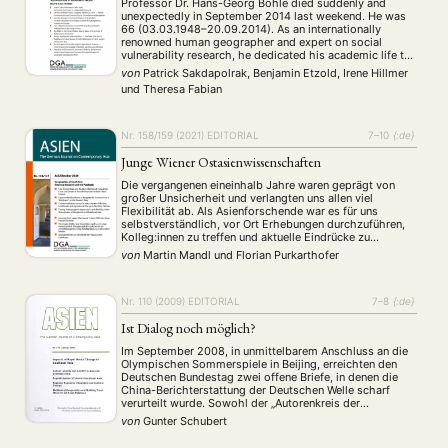
Professor Dr. Hans-Georg Bohle died suddenly and
unexpectedly in September 2014 last weekend. He was
66 (03.03.1948–20.09.2014). As an internationally
renowned human geographer and expert on social
vulnerability research, he dedicated his academic life to
deciphering the sociospatial production of poverty and
von
Patrick Sakdapolrak, Benjamin Etzold, Irene Hillmer
exclusion in the Global South. We have lost a captivating
und
Theresa Fabian
teacher and advisor, …
Nr. 158/159 (2021)
EDITORIAL
7–10
{:de}
Junge Wiener Ostasienwissenschaften
Die vergangenen eineinhalb Jahre waren geprägt von
großer Unsicherheit und verlangten uns allen viel
Flexibilität ab. Als Asienforschende war es für uns
selbstverständlich, vor Ort Erhebungen durchzuführen,
Kolleg:innen zu treffen und aktuelle Eindrücke zu
sammeln. Nicht so in den Corona-Jahren 2020 und
von
Martin Mandl
und
Florian Purkarthofer
2021; auch heute noch spüren wir vielerorts die
Auswirkungen auf unsere Arbeit und …
NEWS
ASIEN
ARBEITSKREISE
VERANSTALTUNGEN
EXPERTISE
Nr. 110 (2009)
EDITORIAL
7–8
{:de}
ANGEBOTE
Ist Dialog noch möglich?
ANTRAG AUF EINEN SMALL GRANT DER DGA
MITGLIEDERBEREICH
DIE DGA
Im September 2008, in unmittelbarem Anschluss an die
Olympischen Sommerspiele in Beijing, erreichten den
MITGLIEDSCHAFT
Deutschen Bundestag zwei offene Briefe, in denen die
China-Berichterstattung der Deutschen Welle scharf
verurteilt wurde. Sowohl der „Autorenkreis der
Bundesrepublik Deutschland“ als auch eine Reihe von in
Aktuelles von unseren Mitgliedern
Art
ASIEN (Zeitschrift)
(4)
(5)
(25)
von
Gunter Schubert
Deutschland lebenden chinesischen Dissidenten
Auszeichnung
Bericht
Bildung
Calls for…
(12)
(128)
(22)
(1287)
forderten eine politische Überprüfung der Mitarbeiter der