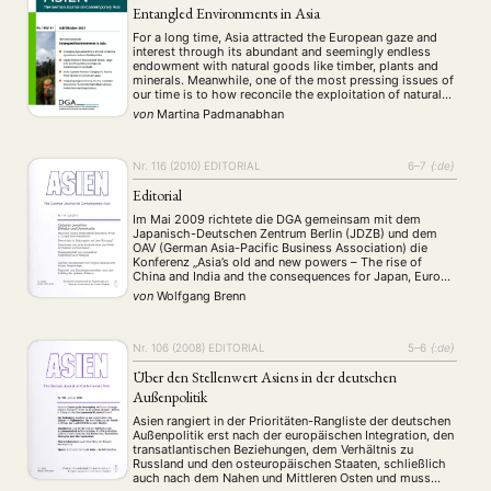
Entangled Environments in Asia
For a long time, Asia attracted the European gaze and
interest through its abundant and seemingly endless
endowment with natural goods like timber, plants and
minerals. Meanwhile, one of the most pressing issues of
our time is to how reconcile the exploitation of natural
and biological resources with socioecological needs.
von
Martina Padmanabhan
How to cultivate, appreciate and …
Nr. 116 (2010)
EDITORIAL
6–7
{:de}
Editorial
Im Mai 2009 richtete die DGA gemeinsam mit dem
Japanisch-Deutschen Zentrum Berlin (JDZB) und dem
OAV (German Asia-Pacific Business Association) die
Konferenz „Asia’s old and new powers – The rise of
China and India and the consequences for Japan, Europe
and global politics“ aus. Die Finanz- und
von
Wolfgang Brenn
Wirtschaftskrise, die auch die Legitimation der
westlichen Industrieländer …
Nr. 106 (2008)
EDITORIAL
5–6
{:de}
Über den Stellenwert Asiens in der deutschen
Außenpolitik
Asien rangiert in der Prioritäten-Rangliste der deutschen
Außenpolitik erst nach der europäischen Integration, den
transatlantischen Beziehungen, dem Verhältnis zu
Russland und den osteuropäischen Staaten, schließlich
auch nach dem Nahen und Mittleren Osten und muss