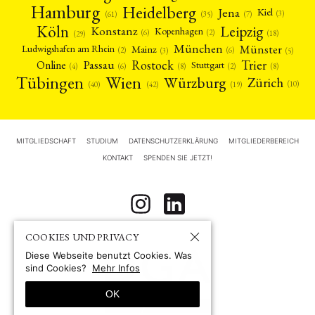
Hamburg
Heidelberg
Jena
Kiel
(3)
(7)
(61)
(35)
Köln
Leipzig
Konstanz
Kopenhagen
(2)
(6)
(18)
(29)
München
Münster
Mainz
Ludwigshafen am Rhein
(2)
(6)
(3)
(5)
Rostock
Trier
Passau
Online
Stuttgart
(2)
(6)
(4)
(8)
(8)
Tübingen
Wien
Würzburg
Zürich
(10)
(42)
(40)
(19)
MITGLIEDSCHAFT
STUDIUM
DATENSCHUTZERKLÄRUNG
MITGLIEDERBEREICH
KONTAKT
SPENDEN SIE JETZT!
COOKIES UND PRIVACY
Diese Webseite benutzt Cookies. Was
sind Cookies?
Mehr Infos
OK