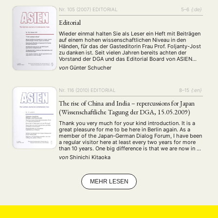
Cinema
DGA
Diskussion
Fellowship
Forschung
China-Redaktion der Deutschen …
(4)
(92)
(74)
(111)
(234)
Nr. 105 (2007)
EDITORIAL
5–6
{:de}
Geografie
Geschichte
Gesellschaft
Globalisation
(2)
(93)
(283)
(7)
Hybrid
Kultur
Kunst
Lecture
Literatur
Editorial
(172)
(27)
(4)
(94)
(261)
Medien
Migration
Nationalism
Online
(24)
(39)
(6)
(235)
Wieder einmal halten Sie als Leser ein Heft mit Beiträgen
Philosophie
Politik
Politikwissenschaften
Praktikum
auf einem hohen wissenschaftlichen Niveau in den
(12)
(417)
(13)
(8)
Händen, für das der Gasteditorin Frau Prof. Foljanty-Jost
Präsentation
Programm
Publikation
Recht
(13)
(5)
(23)
(20)
zu danken ist. Seit vielen Jahren bereits achten der
Religion
Sozialwissenschaften
Sprache
Sprachkurse
(75)
(4)
(36)
(8)
Vorstand der DGA und das Editorial Board von ASIEN
darauf, das Niveau der Zeitschrift zu erhöhen. Und die
Stellenausschreibung
Stipendium
Studium
von
Günter Schucher
(661)
(53)
(21)
Ergebnisse können sich …
Summer School
Symposium
Tagung
Tourismus
(10)
(32)
(500)
(14)
Umwelt
Veranstaltung
Webinar
Wirtschaft
(45)
(788)
(28)
(199)
Nr. 116 (2010)
EDITORIAL
8–15
{:en}
Workshop
(126)
The rise of China and India – repercussions for Japan
(Wissenschaftliche Tagung der DGA, 15.05.2009)
MITGLIEDSCHAFT
STUDIUM
DATENSCHUTZERKLÄRUNG
Thank you very much for your kind introduction. It is a
MITGLIEDERBEREICH
KONTAKT
SPENDEN SIE JETZT!
great pleasure for me to be here in Berlin again. As a
member of the Japan-German Dialog Forum, I have been
a regular visitor here at least every two years for more
than 10 years. One big difference is that we are now in …
ENGLISH
von
Shinichi Kitaoka
MEHR LESEN