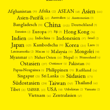
Asien
Afrika
ASEAN
Afghanistan
(22)
(30)
(48)
(611)
Asien-Pazifik
Australien
Austronesien
(4)
(3)
(63)
China
Bangladesch
Deutschland
(9)
(30)
(1521)
Hong Kong
Europa
Fiji
Eurasien
(3)
(2)
(37)
(96)
Indien
Indonesien
Indochina
Israel
(2)
(5)
(97)
(230)
Japan
Korea
Kambodscha
Laos
(5)
(30)
(523)
(215)
Mongolei
Malaysia
Macau
Lateinamerika
(4)
(2)
(30)
(58)
Myanmar
Nepal
Naher Osten
Neuseeland
(4)
(17)
(10)
(9)
Ostasien
Pakistan
Osttimor
(4)
(31)
(297)
Philippinen
Rußland
Papua-Neuguinea
(5)
(35)
(14)
Südasien
Singapur
Sri Lanka
(25)
(25)
(175)
Taiwan
Südostasien
Thailand
(41)
(238)
(343)
USA
Tibet
UdSSR
Uzbekistan
Vanuatu
(2)
(2)
(58)
(13)
(21)
Vietnam
Zentralasien
(46)
(43)