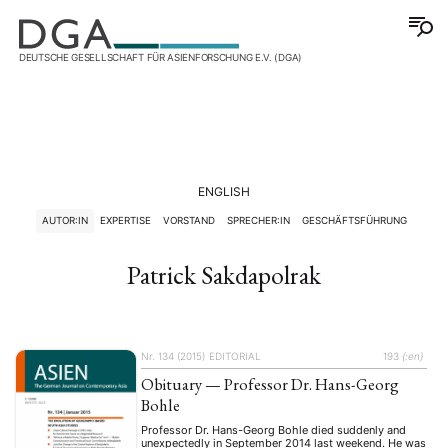
DEUTSCHE GESELLSCHAFT FÜR ASIENFORSCHUNG E.V. (DGA)
ENGLISH
AUTOR:IN
EXPERTISE
VORSTAND
SPRECHER:IN
GESCHÄFTSFÜHRUNG
Patrick Sakdapolrak
Nr. 134 (2015)
EDITORIAL
193
{:en}
Obituary — Professor Dr. Hans-Georg
Bohle
Professor Dr. Hans-Georg Bohle died suddenly and
unexpectedly in September 2014 last weekend. He was