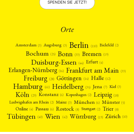
SPENDEN SIE JETZT!
Orte
Berlin
Amsterdam
Augsburg
Bielefeld
(2)
(3)
(3)
(110)
Bonn
Bochum
Bremen
(25)
(19)
(33)
Duisburg-Essen
Erfurt
(4)
(44)
Frankfurt am Main
Erlangen-Nürnberg
(16)
(33)
Freiburg
Halle
Göttingen
(12)
(14)
(28)
Hamburg
Heidelberg
Jena
Kiel
(3)
(7)
(61)
(35)
Köln
Leipzig
Konstanz
Kopenhagen
(2)
(6)
(18)
(29)
München
Münster
Mainz
Ludwigshafen am Rhein
(2)
(6)
(3)
(5)
Rostock
Trier
Passau
Online
Stuttgart
(2)
(6)
(4)
(8)
(8)
Tübingen
Wien
Würzburg
Zürich
(10)
(42)
(40)
(19)