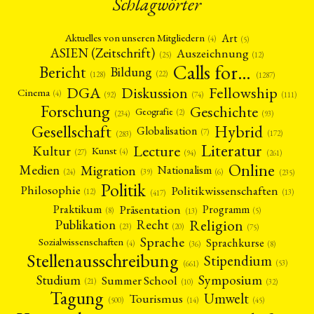
Schlagwörter
Art
Aktuelles von unseren Mitgliedern
(4)
(5)
ASIEN (Zeitschrift)
Auszeichnung
(12)
(25)
Calls for…
Bericht
Bildung
(22)
(128)
(1287)
Fellowship
DGA
Diskussion
Cinema
(4)
(92)
(74)
(111)
Forschung
Geschichte
Geografie
(2)
(93)
(234)
Gesellschaft
Hybrid
Globalisation
(7)
(172)
(283)
Literatur
Lecture
Kultur
Kunst
(4)
(27)
(94)
(261)
Online
Migration
Medien
Nationalism
(6)
(24)
(39)
(235)
Politik
Philosophie
Politikwissenschaften
(12)
(13)
(417)
Präsentation
Praktikum
Programm
(5)
(8)
(13)
Religion
Publikation
Recht
(23)
(20)
(75)
Sprache
Sprachkurse
Sozialwissenschaften
(4)
(36)
(8)
Stellenausschreibung
Stipendium
(53)
(661)
Symposium
Studium
Summer School
(21)
(10)
(32)
Tagung
Umwelt
Tourismus
(45)
(14)
(500)