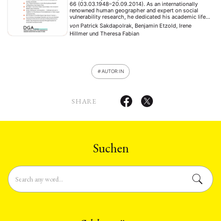
66 (03.03.1948–20.09.2014). As an internationally
renowned human geographer and expert on social
vulnerability research, he dedicated his academic life
to deciphering the sociospatial production of poverty
von
Patrick Sakdapolrak, Benjamin Etzold, Irene
and exclusion in the Global South. We have lost a
Hillmer
und
Theresa Fabian
captivating teacher and advisor, …
AUTOR:IN
SHARE
Suchen