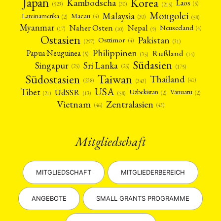
Japan
Korea
Kambodscha
Laos
(5)
(30)
(523)
(215)
Mongolei
Malaysia
Macau
Lateinamerika
(4)
(2)
(30)
(58)
Myanmar
Nepal
Naher Osten
Neuseeland
(4)
(17)
(10)
(9)
Ostasien
Pakistan
Osttimor
(4)
(31)
(297)
Philippinen
Rußland
Papua-Neuguinea
(5)
(35)
(14)
Südasien
Singapur
Sri Lanka
(25)
(25)
(175)
Taiwan
Südostasien
Thailand
(41)
(238)
(343)
USA
Tibet
UdSSR
Uzbekistan
Vanuatu
(2)
(2)
(58)
(13)
(21)
Vietnam
Zentralasien
(46)
(43)
Mitgliedschaft
MITGLIEDSCHAFT
MITGLIEDERBEREICH
ANGEBOTE
SMALL GRANTS PROGRAMME