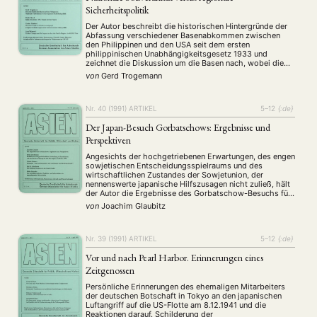
Sicherheitspolitik
Der Autor beschreibt die historischen Hintergründe der
Abfassung verschiedener Basenabkommen zwischen
den Philippinen und den USA seit dem ersten
philippinischen Unabhängigkeitsgesetz 1933 und
zeichnet die Diskussion um die Basen nach, wobei die
Argumentation und Zusammensetzung der
von
Gerd Trogemann
Basenbefürworter und -gegner sowie die Einstellung der
Bevölkerung im einzelnen vorgestellt werden. Für ein
mögliches Szenario der zukünftigen Entwicklung …
Nr. 40 (1991)
ARTIKEL
5–12
{:de}
Der Japan-Besuch Gorbatschows: Ergebnisse und
Perspektiven
Angesichts der hochgetriebenen Erwartungen, des engen
sowjetischen Entscheidungsspielraums und des
wirtschaftlichen Zustandes der Sowjetunion, der
nennenswerte japanische Hilfszusagen nicht zuließ, hält
der Autor die Ergebnisse des Gorbatschow-Besuchs für
realistisch. Er interpretiert sie vor dem Hintergrund der
von
Joachim Glaubitz
Vereinbarungen in den 50er Jahren und mit Blick auf die
zukünftige Entwicklung der Beziehungen. Behandelt
werden die Aspekte Grenzprobleme …
Nr. 39 (1991)
ARTIKEL
5–12
{:de}
Vor und nach Pearl Harbor. Erinnerungen eines
Zeitgenossen
Persönliche Erinnerungen des ehemaligen Mitarbeiters
der deutschen Botschaft in Tokyo an den japanischen
Luftangriff auf die US-Flotte am 8.12.1941 und die
Reaktionen darauf. Schilderung der