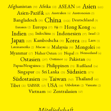
Asien
Afrika
ASEAN
Afghanistan
(22)
(30)
(48)
(611)
Asien-Pazifik
Australien
Austronesien
(4)
(3)
(63)
China
Bangladesch
Deutschland
(9)
(30)
(1521)
Hong Kong
Europa
Fiji
Eurasien
(3)
(2)
(37)
(96)
Indien
Indonesien
Indochina
Israel
(2)
(5)
(97)
(230)
Japan
Korea
Kambodscha
Laos
(5)
(30)
(523)
(215)
Mongolei
Malaysia
Macau
Lateinamerika
(4)
(2)
(30)
(58)
Myanmar
Nepal
Naher Osten
Neuseeland
(4)
(17)
(10)
(9)
Ostasien
Pakistan
Osttimor
(4)
(31)
(297)
Philippinen
Rußland
Papua-Neuguinea
(5)
(35)
(14)
Südasien
Singapur
Sri Lanka
(25)
(25)
(175)
Taiwan
Südostasien
Thailand
(41)
(238)
(343)
USA
Tibet
UdSSR
Uzbekistan
Vanuatu
(2)
(2)
(58)
(13)
(21)
Vietnam
Zentralasien
(46)
(43)
Mitgliedschaft