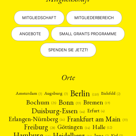
MITGLIEDSCHAFT
MITGLIEDERBEREICH
ANGEBOTE
SMALL GRANTS PROGRAMME
SPENDEN SIE JETZT!
Orte
Berlin
Amsterdam
Augsburg
Bielefeld
(2)
(3)
(3)
(110)
Bonn
Bochum
Bremen
(25)
(19)
(33)
Duisburg-Essen
Erfurt
(4)
(44)
Frankfurt am Main
Erlangen-Nürnberg
(16)
(33)
Freiburg
Halle
Göttingen
(12)
(14)
(28)
Hamburg
Heidelberg
Jena
Kiel
(3)