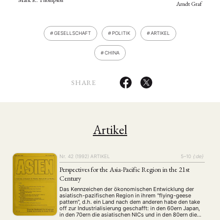
Arndt Graf
GESELLSCHAFT
POLITIK
ARTIKEL
CHINA
SHARE
Artikel
Nr. 42 (1992)
ARTIKEL
5–10
{:de}
Perspectives for the Asia-Pacific Region in the 21st
Century
Das Kennzeichen der ökonomischen Entwicklung der
asiatisch-pazifischen Region in ihrem "flying-geese
pattern", d.h. ein Land nach dem anderen habe den take
off zur Industrialisierung geschafft: in den 60ern Japan,
in den 70ern die asiatischen NICs und in den 80ern die