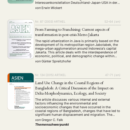
Interessenkonstellation Deutschland-Japan-USA in der
zweiten Hälfte 1941 und Anmerkungen zur Frage, ob der
von
Erwin Wickert
Überfall ein Verbrechen war.
Nr. 87 (2003)
ARTIKEL
52–64
{:en}
From Farming to Franchising: Current aspects of
transformation in post-crisis Metro-Jakarta
The rapid urbanization in Java is primarily based on the
development of its metropolitan region Jabotabek, the
mega-urban agglomeration around Indonesia's capital
Jakarta. This article deals with the interdependence of
economic, political, and demographic change within
Metro-Jakarta, Southeast Asia's most densely populated
von
Günter Spreitzhofer
urban region. Having been politically pushed since the
beginning of former president Suharto's …
Nr. 134 (2015)
ARTIKEL
47–71
{:en}
Land Use Change in the Coastal Regions of
Bangladesh: A Critical Discussion of the Impact on
Delta-Morphodynamics, Ecology, and Society
The article discusses various internal and external
factors influencing the environmental and
socioeconomic changes that have occurred in the
coastal regions of Bangladesh, changes that have led to
significant human displacement and migration. The
transformation in traditional land use patterns, and
von
Gregor C. Falk
specifically from rice farming to export-oriented shrimp
Themenschwerpunkt
cultivation for the growing global market, can …