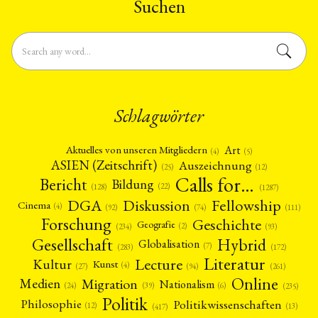
Suchen
Schlagwörter
Art
Aktuelles von unseren Mitgliedern
(4)
(5)
ASIEN (Zeitschrift)
Auszeichnung
(12)
(25)
Calls for…
Bericht
Bildung
(22)
(128)
(1287)
Fellowship
DGA
Diskussion
Cinema
(4)
(92)
(74)
(111)
Forschung
Geschichte
Geografie
(2)
(93)
(234)
Gesellschaft
Hybrid
Globalisation
(7)
(172)
(283)
Literatur
Lecture
Kultur
Kunst
(4)
(27)
(94)
(261)
Online
Migration
Medien
Nationalism
(6)
(24)
(39)
(235)
Politik
Philosophie
Politikwissenschaften
(12)
(13)
(417)