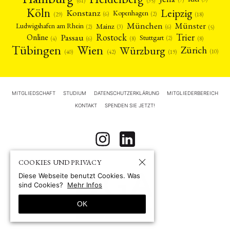
(7)
(61)
(35)
Köln
Leipzig
Konstanz
Kopenhagen
(2)
(6)
(18)
(29)
München
Münster
Mainz
Ludwigshafen am Rhein
(2)
(6)
(3)
(5)
Rostock
Trier
Passau
Online
Stuttgart
(2)
(6)
(4)
(8)
(8)
Tübingen
Wien
Würzburg
Zürich
(10)
(42)
(40)
(19)
MITGLIEDSCHAFT
STUDIUM
DATENSCHUTZERKLÄRUNG
MITGLIEDERBEREICH
KONTAKT
SPENDEN SIE JETZT!
COOKIES UND PRIVACY
Diese Webseite benutzt Cookies. Was
sind Cookies?
Mehr Infos
OK