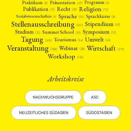
Präsentation
Praktikum
Programm
(5)
(8)
(13)
Religion
Publikation
Recht
(23)
(20)
(75)
Sprache
Sprachkurse
Sozialwissenschaften
(4)
(36)
(8)
Stellenausschreibung
Stipendium
(53)
(661)
Symposium
Studium
Summer School
(21)
(10)
(32)
Tagung
Umwelt
Tourismus
(45)
(14)
(500)
Veranstaltung
Wirtschaft
Webinar
(28)
(788)
(199)
Workshop
(126)
Arbeitskreise
NACHWUCHSGRUPPE
ASC
NEUZEITLICHES SÜDASIEN
SÜDOSTASIEN