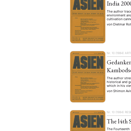
India 200
The author trac
environment and 
cultivation can
von
Dietmar Ro
Nr. 10 (1984)
ART
Gedanken
Kambods
The author stres
historical and 
which in his vi
von
Shimon Av
Nr. 10 (1984)
RES
The l4th
The Fourteenth 