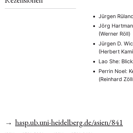
Rezensionen
Jürgen Rüland
Jörg Hartmann
(Werner Röll)
Jürgen D. Wic
(Herbert Kami
Lao She: Blic
Perrin Noel: 
(Reinhard Zöll
→
hasp.ub.uni-heidelberg.de/asien/841