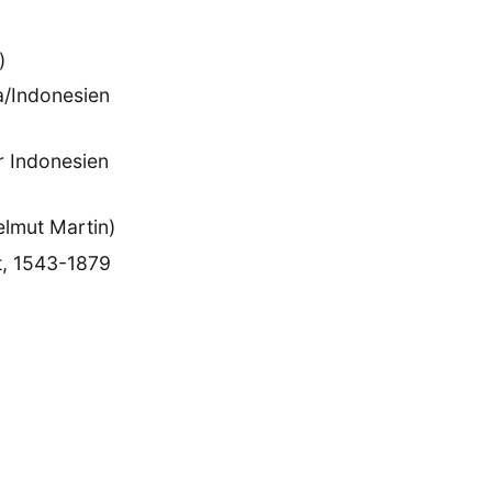
)
a/Indonesien
r Indonesien
lmut Martin)
t, 1543-1879