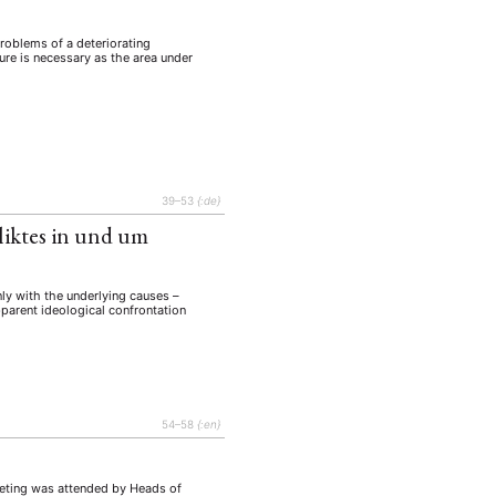
problems of a deteriorating
ure is necessary as the area under
39–53
{:de}
iktes in und um
nly with the underlying causes –
pparent ideological confrontation
54–58
{:en}
eeting was attended by Heads of