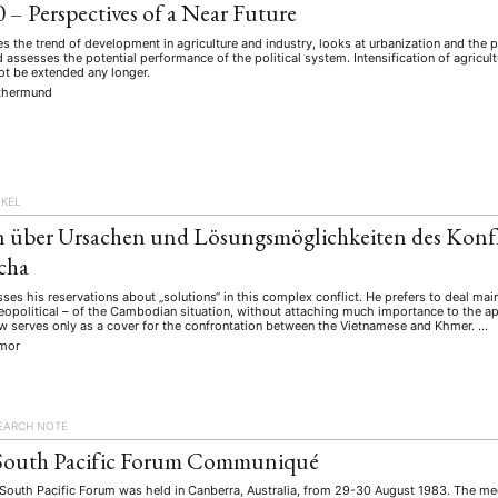
0 – Perspectives of a Near Future
es the trend of development in agriculture and industry, looks at urbanization and the 
assesses the potential performance of the political system. Intensification of agricult
not be extended any longer.
thermund
IKEL
 über Ursachen und Lösungsmöglichkeiten des Konfl
cha
ses his reservations about „solutions“ in this complex conflict. He prefers to deal mai
geopolitical – of the Cambodian situation, without attaching much importance to the a
ew serves only as a cover for the confrontation between the Vietnamese and Khmer. …
imor
EARCH NOTE
 South Pacific Forum Communiqué
South Pacific Forum was held in Canberra, Australia, from 29-30 August 1983. The m