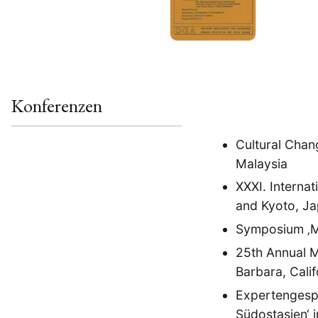
Geografie
Ge
(2)
Lecture
Lite
(94)
Politik
Polit
(417)
Recht
Religio
(20)
Stipendium
(53
Konferenzen
Umwe
Cultural Chan
MITGLIEDSC
Malaysia
XXXI. Interna
and Kyoto, J
Symposium ‚Mo
25th Annual M
Barbara, Calif
Expertengespr
Südostasien‘ 