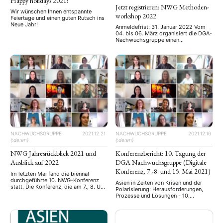
Happy holidays 2021!
Jetzt registrieren: NWG Methoden-
Wir wünschen Ihnen entspannte
workshop 2022
Feiertage und einen guten Rutsch ins
Neue Jahr!
Anmeldefrist: 31. Januar 2022 Vom
04. bis 06. März organisiert die DGA-
Nachwuchsgruppe einen
Methodenworkshop ganz im Zeichen
der Zeit: Forschen in der Pandemie.
An diesem Wochenende werden wir
offline in Würzburg von Experten
Vorschläge bekommen, sowie
untereinander Erfahrungen
austauschen wie sowohl qualitative
als auch quantitative Forschung
während der Pandemie stattfinden
kann. Der Workshop richtet sich …
NACHWUCHSGRUPPE
2021.12.21
NACHWUCHSGRUPPE
2021.12.16
{:de:en}
{:de:en}
NWG Jahresrückblick 2021 und
Konferenzbericht: 10. Tagung der
Ausblick auf 2022
DGA Nachwuchsgruppe (Digitale
Konferenz, 7.-8. und 15. Mai 2021)
Im letzten Mai fand die biennal
durchgeführte 10. NWG-Konferenz
Asien in Zeiten von Krisen und der
statt. Die Konferenz, die am 7., 8. Und
Polarisierung: Herausforderungen,
15 Mai online abgehalten wurde,
Prozesse und Lösungen - 10.
ermöglichte Nachwuchsforschenden
Konferenz der Nachwuchsgruppe der
trotz Pandemie einen bereichernden,
Deutschen Gesellschaft für
interdisziplinären Austausch mit
Asienkunde (DGA) Bericht von Jan
Peers sowie wertvolle Inputs und
Robin Sofinowski (Übersetzung) (Die