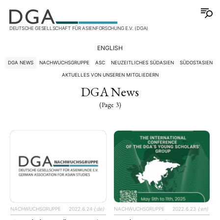
DEUTSCHE GESELLSCHAFT FÜR ASIENFORSCHUNG E.V. (DGA)
ENGLISH
DGA NEWS
NACHWUCHSGRUPPE
ASC
NEUZEITLICHES SÜDASIEN
SÜDOSTASIEN
AKTUELLES VON UNSEREN MITGLIEDERN
DGA News
(Page 3)
NACHWUCHSGRUPPE
2022.6.24
{:de}
NACHWUCHSGRUPPE
2022.6.23
{:en}