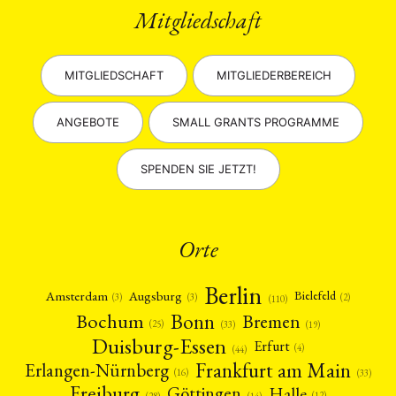
Mitgliedschaft
MITGLIEDSCHAFT
MITGLIEDERBEREICH
ANGEBOTE
SMALL GRANTS PROGRAMME
SPENDEN SIE JETZT!
Orte
Berlin
Amsterdam
Augsburg
Bielefeld
(2)
(3)
(3)
(110)
Bonn
Bochum
Bremen
(25)
(19)
(33)
Duisburg-Essen
Erfurt
(4)
(44)
Frankfurt am Main
Erlangen-Nürnberg
(16)
(33)
Freiburg
Halle
Göttingen
(12)
(14)