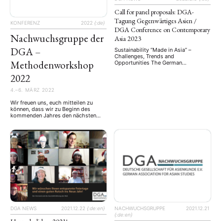
Call for panel proposals: DGA-
Tagung Gegenwärtiges Asien /
KONFERENZ
2022
{:de}
DGA Conference on Contemporary
Nachwuchsgruppe der
Asia 2023
DGA –
Sustainability “Made in Asia” –
Challenges, Trends and
Methodenworkshop
Opportunities The German
Association for Asian Studies is
2022
inviting panel proposals for its
biennial conference which will be
held from 1 to 3 March 2023 in
4.–6. MÄRZ 2022
Rostock. The deadline for the
submission of panel proposals is 31
Wir freuen uns, euch mitteilen zu
July 2022. Sustainability “Made in
können, dass wir zu Beginn des
Asia” — Challenges, Trends and …
kommenden Jahres den nächsten
Methoden-Workshop anbieten
werden. Dieser Workshop wird
voraussichtlich vom 4. bis 6. März
2022 stattfinden. Damit ihr alle
optimal von diesem Workshop
profitieren könnt, bitten wir euch nun
um eure Meinung. Bitte füllt die
untenstehende Umfrage bezüglich
Methoden/Themen bis spätestens …
DGA NEWS
2021.12.22
{:de:en}
NACHWUCHSGRUPPE
2021.12.21
{:de:en}