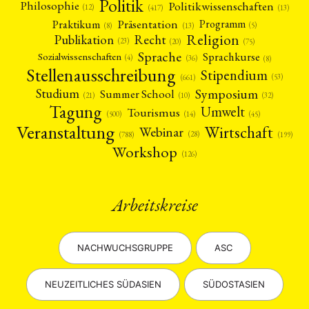
Politik
Philosophie
Politikwissenschaften
(12)
(13)
(417)
Präsentation
Praktikum
Programm
(5)
(8)
(13)
Religion
Publikation
Recht
(23)
(20)
(75)
Sprache
Sprachkurse
Sozialwissenschaften
(4)
(36)
(8)
Stellenausschreibung
Stipendium
(53)
(661)
Symposium
Studium
Summer School
(21)
(10)
(32)
Tagung
Umwelt
Tourismus
(45)
(14)
(500)
Veranstaltung
Wirtschaft
Webinar
(28)
(788)
(199)
Workshop
(126)
Arbeitskreise
NACHWUCHSGRUPPE
ASC
NEUZEITLICHES SÜDASIEN
SÜDOSTASIEN