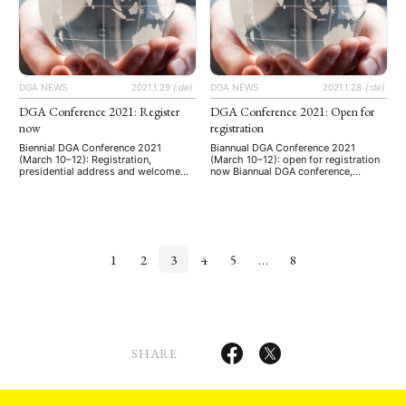
DGA NEWS
2021.1.29
{:de}
DGA NEWS
2021.1.28
{:de}
DGA Conference 2021: Register
DGA Conference 2021: Open for
now
registration
Biennial DGA Conference 2021
Biannual DGA Conference 2021
(March 10–12): Registration,
(March 10–12): open for registration
presidential address and welcome
now Biannual DGA conference,
address Biennial DGA conference,
hosted by AREA Ruhr Transnational
hosted by AREA Ruhr Transnational
Asian Studies — Multi-Level
Asian Studies — Multi-Level
Dynamics of Identity Formation and
Dynamics of Identity Formation and
Institution Building March 10–12,
Institution Building March 10–12,
2021 Early bird registration:
2021 Register now Regular
December 29 – January 15 Regular
registration: January 16 – March 3
registration: January 16 – March 3
1
2
3
4
5
…
8
Late registration: March 4 – March 10
Late registration: March 4 – March 10
Presidential address by Doris
For …
Fischer, …
SHARE