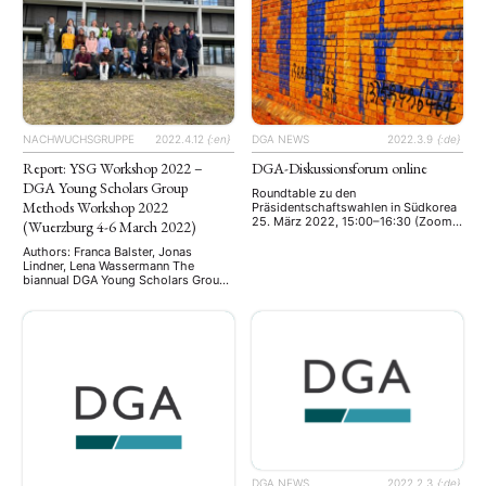
Hintergründe ermöglichen. Die
22. April 2022, 10:00–11:30 (Zoom)
Deutsche Gesellschaft für
Seit der Übernahme des Indo-
Asienkunde e. V. (DGA) stellt die
Pazifik-Begriffs durch die Trump-
breitgefächerte Asienkompetenz
Regierung wird die Vorstellung eines
ihrer Mitglieder im neuen
die Indischen und …
Expertiseverzeichnis vor. Als einzige
asienwissenschaftliche
Fachgesellschaft vereint die DGA
Wissenschaftler:innen …
NACHWUCHSGRUPPE
2022.4.12
{:en}
DGA NEWS
2022.3.9
{:de}
Report: YSG Workshop 2022 –
DGA-Diskussionsforum online
DGA Young Scholars Group
Roundtable zu den
Methods Workshop 2022
Präsidentschaftswahlen in Südkorea
25. März 2022, 15:00–16:30 (Zoom)
(Wuerzburg 4-6 March 2022)
Roundtable zu den
Präsidentschaftswahlen in Südkorea
Authors: Franca Balster, Jonas
25. März 2022, 15:00–16:30 (Zoom)
Lindner, Lena Wassermann The
Am 9. März 2022 wurde der achte
biannual DGA Young Scholars Group
Präsident der Republik Korea
(YSG) method workshop took place
(Südkorea) seit der demokratischen
from the 4th to the 6th of March
Wende 1987 gewählt. Die Wahl steht
2022 in Wuerzburg. Young
im Kontext schwieriger innen- wie
academics with a background in
außenpolitischer
Asian Studies came together to learn
Rahmenbedingungen. Beispielsweise
about and discuss qualitative and
wirft der Krieg in …
quantitative methods that are
relevant for doing research in …
DGA NEWS
2022.2.3
{:de}