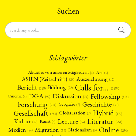
Suchen
Schlagwörter
Art
Aktuelles von unseren Mitgliedern
(4)
(5)
ASIEN (Zeitschrift)
Auszeichnung
(12)
(25)
Calls for…
Bericht
Bildung
(22)
(128)
(1287)
Fellowship
DGA
Diskussion
Cinema
(4)
(92)
(74)
(111)
Forschung
Geschichte
Geografie
(2)
(93)
(234)
Gesellschaft
Hybrid
Globalisation
(7)
(172)
(283)
Literatur
Lecture
Kultur
Kunst
(4)
(27)
(94)
(261)
Online
Migration
Medien
Nationalism
(6)
(24)
(39)
(235)