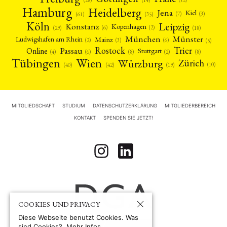
(28)
Hamburg
Heidelberg
Jena
Kiel
(3)
(7)
(61)
(35)
Köln
Leipzig
Konstanz
Kopenhagen
(2)
(6)
(18)
(29)
München
Münster
Mainz
Ludwigshafen am Rhein
(2)
(6)
(3)
(5)
Rostock
Trier
Passau
Online
Stuttgart
(2)
(6)
(4)
(8)
(8)
Tübingen
Wien
Würzburg
Zürich
(10)
(42)
(40)
(19)
MITGLIEDSCHAFT
STUDIUM
DATENSCHUTZERKLÄRUNG
MITGLIEDERBEREICH
KONTAKT
SPENDEN SIE JETZT!
COOKIES UND PRIVACY
Diese Webseite benutzt Cookies. Was
sind Cookies?
Mehr Infos