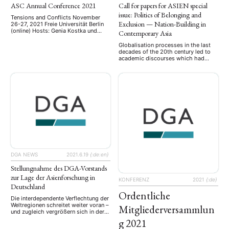
ASC Annual Conference 2021
Call for papers for ASIEN special
issue: Politics of Belonging and
Tensions and Conflicts November
Exclusion — Nation-Building in
26-27, 2021 Freie Universität Berlin
(online) Hosts: Genia Kostka und
Contemporary Asia
Sabrina Habich-Sobiegalla
Conference agenda AGENDA
Globalisation processes in the last
November 26, 2021 13:45-14:00
decades of the 20th century led to
p.m. Registration/ Welcome 14:00-
academic discourses which had
15:30 p.m. Panel 1: International
already promulgated the nation-state
Relations Chair: Sarah Eaton Norm-
as an obsolete model. However,
maker SCO? The Shanghai
recent developments show that
Cooperation Organisation as a
efforts of nation-building based on
platform promoting China’s vision of
collective identities are on the rise
a changed international order Eva
nearly everywhere in the world.
Seiwert Discussant: …
These re-emerging trends once again
highlight exclusivist ideologies of
power …
DGA NEWS
2021.6.19
{:de:en}
Stellungnahme des DGA-Vorstands
zur Lage der Asienforschung in
KONFERENZ
2021
{:de}
Deutschland
Ordentliche
Die interdependente Verflechtung der
Weltregionen schreitet weiter voran –
Mitgliederversammlun
und zugleich vergrößern sich in der
allgemeinen wie auch in der
g 2021
politischen Debatte Spannungen und