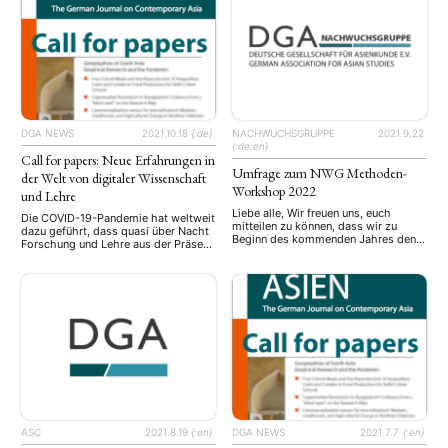
Feedbacks seitens etablierter
englische Originalfassung ist in der
Forschenden. Den Konferenzbericht,
Ausgabe 158/159, Januar/April 2021
der in der letzten ASIEN-Ausgabe
der Zeitschrift ASIEN erschienen)
(158/159, Januar/April 2021)
Aufgrund der Covid-Maßnahmen
erschienen ist, finden Sie unten. …
fand die alle zwei Jahre organisierte,
mittlerweile 10. Konferenz …
DGA NEWS
2021.10.18
{:de}
NACHWUCHSGRUPPE
2021.9.22
{:de:en}
Call for papers: Neue Erfahrungen in
Umfrage zum NWG Methoden-
der Welt von digitaler Wissenschaft
Workshop 2022
und Lehre
Liebe alle, Wir freuen uns, euch
Die COVID-19-Pandemie hat weltweit
mitteilen zu können, dass wir zu
dazu geführt, dass quasi über Nacht
Beginn des kommenden Jahres den
Forschung und Lehre aus der Präsenz
nächsten Methoden-Workshop
in die virtuelle Form verlagert werden
anbieten werden. Dieser Workshop
mussten. Unterschiedliche Software
wird voraussichtlich vom 4. bis 6.
wurde diskutiert und getestet,
März 2022 stattfinden. Damit ihr alle
digitale Kompetenzen geschaffen
optimal von diesem Workshop
oder weiterentwickelt, neue
profitieren könnt, bitten wir euch nun
Methoden eingeführt und ausgebaut.
um eure Meinung. Bitte füllt die
Was bis vor kurzem noch als ein Ziel
untenstehende Umfrage bezüglich
mittel- bis langfristiger Planung galt,
Methoden/Themen …
musste in kürzester …
ASC
2021.8.19
{:en}
DGA NEWS
2021.7.7
{:en}