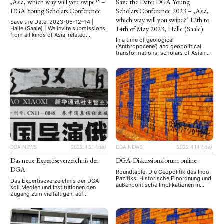
‚Asia, which way will you swipe?‘ –
Save the Date: DGA Young
DGA Young Scholars Conference
Scholars Conference 2023 – ‚Asia,
which way will you swipe?‘ 12th to
Save the Date: 2023-05-12–14 |
14th of May 2023, Halle (Saale)
Halle (Saale) | We invite submissions
from all kinds of Asia-related
In a time of geological
research fields, be it cultural studies,
(‘Anthropocene’) and geopolitical
linguistics, social and political
transformations, scholars of Asian
sciences, or other disciplines. Date:
studies are faced with the challenges
12th to 14th of May 2023, Halle
of assessing, explaining, and
(Saale) In a time of geological
following often conflicting
(‘Anthropocene’) and geopolitical
developments. Against this
transformations, scholars of Asian
background, the 2023 edition of the
studies are faced with …
biennial conference of the DGA's
Young Scholars Group seeks to
decode some of these puzzles. By
reflecting on past and present …
DGA NEWS
2022.4.21
{:de}
DGA NEWS
2022.4.14
{:de}
Das neue Expertiseverzeichnis der
DGA-Diskussionsforum online
DGA
Roundtable: Die Geopolitik des Indo-
Pazifiks: Historische Einordnung und
Das Expertiseverzeichnis der DGA
außenpolitische Implikationen in
soll Medien und Institutionen den
einer sich multipolarisierenden Welt
Zugang zum vielfältigen, auf
22. April 2022, 10:00–11:30 (Zoom)
empirische Forschung gestützten
Roundtable: Die Geopolitik des Indo-
Wissen unserer Mitglieder über die
Pazifiks: Historische Einordnung und
kulturellen, wirtschaftlichen und
außenpolitische Implikationen in
politischen Veränderungen und
einer sich multipolarisierenden Welt