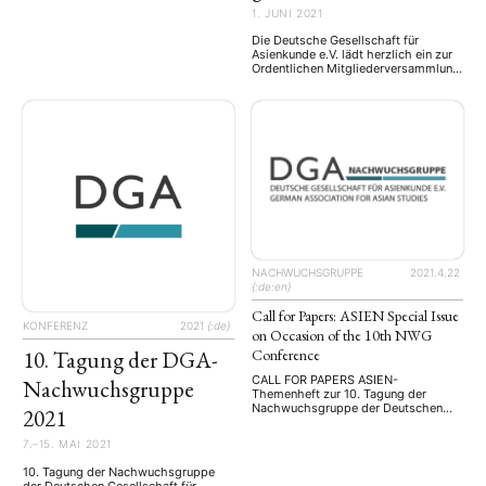
Abgrenzungstendenzen. Zudem
1. JUNI 2021
zeichnet sich eine Wiederkehr
gefährlicher stereotyper
Die Deutsche Gesellschaft für
Kategorisierungsmuster und
Asienkunde e.V. lädt herzlich ein zur
holzschnittartiger
Ordentlichen Mitgliederversammlung
Weltordnungsmodelle ab. Daneben
2021 → Mehr Lesen
finden regional wie auch global
Strukturverschiebungen statt, die
Implikationen für die Wissenschaft,
die Forschungs- und
Meinungsfreiheit von …
NACHWUCHSGRUPPE
2021.4.22
{:de:en}
Call for Papers: ASIEN Special Issue
KONFERENZ
2021
{:de}
on Occasion of the 10th NWG
10. Tagung der DGA-
Conference
NEWS
ASIEN
ARBEITSKREISE
VERANSTALTUNGEN
EXPERTISE
CALL FOR PAPERS ASIEN-
Nachwuchsgruppe
ANGEBOTE
Themenheft zur 10. Tagung der
Nachwuchsgruppe der Deutschen
2021
ANTRAG AUF EINEN SMALL GRANT DER DGA
MITGLIEDERBEREICH
DIE DGA
Gesellschaft für Asienkunde „Asien in
Zeiten von Krisen und Polarisierung:
MITGLIEDSCHAFT
7.–15. MAI 2021
Herausforderungen, Prozesse und
Lösungen“ 7., 8., 15. Mai 2021
10. Tagung der Nachwuchsgruppe
Virtuelle Tagung Anlässlich der 10.
der Deutschen Gesellschaft für