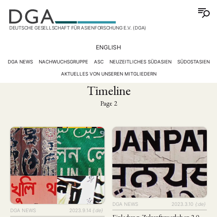
DEUTSCHE GESELLSCHAFT FÜR ASIENFORSCHUNG E.V. (DGA)
ENGLISH
DGA NEWS
NACHWUCHSGRUPPE
ASC
NEUZEITLICHES SÜDASIEN
SÜDOSTASIEN
AKTUELLES VON UNSEREN MITGLIEDERN
Timeline
Page 2
DGA NEWS
2023.3.10
{:de}
DGA NEWS
2023.9.14
{:de}
Einladung: Zukunftsworkshop 2.0