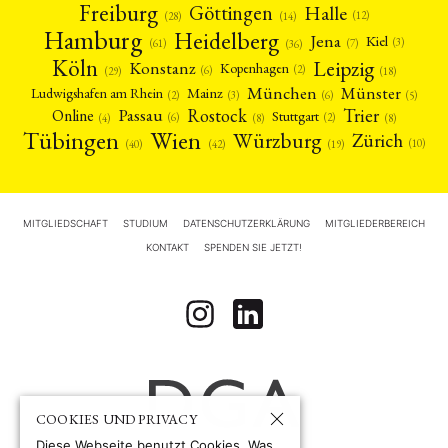
Freiburg
Halle
Göttingen
(12)
(14)
(28)
Hamburg
Heidelberg
Jena
Kiel
(3)
(7)
(61)
(36)
Köln
Leipzig
Konstanz
Kopenhagen
(2)
(6)
(18)
(29)
München
Münster
Mainz
Ludwigshafen am Rhein
(2)
(6)
(3)
(5)
Rostock
Trier
Passau
Online
Stuttgart
(2)
(6)
(4)
(8)
(8)
Tübingen
Wien
Würzburg
Zürich
(10)
(42)
(40)
(19)
MITGLIEDSCHAFT
STUDIUM
DATENSCHUTZERKLÄRUNG
MITGLIEDERBEREICH
KONTAKT
SPENDEN SIE JETZT!
COOKIES UND PRIVACY
Diese Webseite benutzt Cookies. Was