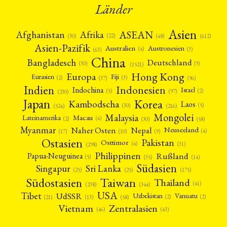
Länder
Asien
Afrika
ASEAN
Afghanistan
(22)
(30)
(48)
(612)
Asien-Pazifik
Australien
Austronesien
(4)
(3)
(63)
China
Bangladesch
Deutschland
(9)
(30)
(1521)
Hong Kong
Europa
Fiji
Eurasien
(3)
(2)
(37)
(96)
Indien
Indonesien
Indochina
Israel
(2)
(5)
(97)
(230)
Japan
Korea
Kambodscha
Laos
(5)
(30)
(524)
(216)
Mongolei
Malaysia
Macau
Lateinamerika
(4)
(2)
(30)
(58)
Myanmar
Nepal
Naher Osten
Neuseeland
(4)
(17)
(10)
(9)
Ostasien
Pakistan
Osttimor
(4)
(31)
(298)
Philippinen
Rußland
Papua-Neuguinea
(5)
(35)
(14)
Südasien
Singapur
Sri Lanka
(25)
(25)
(175)
Taiwan
Südostasien
Thailand
(41)
(238)
(344)
USA
Tibet
UdSSR
Uzbekistan
Vanuatu
(2)
(2)
(58)
(13)
(21)
Vietnam
Zentralasien
(46)
(43)