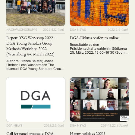
Asienkunde e. V. (DGA) stellt die
Pazifik-Begriffs durch die Trump-
breitgefächerte Asienkompetenz
Regierung wird die Vorstellung eines
ihrer Mitglieder im neuen
die Indischen und …
Expertiseverzeichnis vor. Als einzige
asienwissenschaftliche
Fachgesellschaft vereint die DGA
Wissenschaftler:innen …
NACHWUCHSGRUPPE
2022.4.12
{:en}
DGA NEWS
2022.3.9
{:de}
Report: YSG Workshop 2022 –
DGA-Diskussionsforum online
DGA Young Scholars Group
Roundtable zu den
Methods Workshop 2022
Präsidentschaftswahlen in Südkorea
25. März 2022, 15:00–16:30 (Zoom)
(Wuerzburg 4-6 March 2022)
Roundtable zu den
Präsidentschaftswahlen in Südkorea
Authors: Franca Balster, Jonas
25. März 2022, 15:00–16:30 (Zoom)
Lindner, Lena Wassermann The
Am 9. März 2022 wurde der achte
biannual DGA Young Scholars Group
Präsident der Republik Korea
(YSG) method workshop took place
(Südkorea) seit der demokratischen
from the 4th to the 6th of March
Wende 1987 gewählt. Die Wahl steht
2022 in Wuerzburg. Young
im Kontext schwieriger innen- wie
academics with a background in
außenpolitischer
Asian Studies came together to learn
Rahmenbedingungen. Beispielsweise
about and discuss qualitative and
wirft der Krieg in …
quantitative methods that are
relevant for doing research in …
DGA NEWS
2022.2.3
{:de}
DGA NEWS
2021.12.22
{:de:en}
Call for panel proposals: DGA-
Happy holidays 2021!