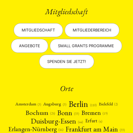
Mitgliedschaft
MITGLIEDSCHAFT
MITGLIEDERBEREICH
ANGEBOTE
SMALL GRANTS PROGRAMME
SPENDEN SIE JETZT!
Orte
Berlin
Amsterdam
Augsburg
Bielefeld
(2)
(3)
(3)
(110)
Bonn
Bochum
Bremen
(25)
(19)
(33)
Duisburg-Essen
Erfurt
(4)
(44)
Frankfurt am Main
Erlangen-Nürnberg
(16)
(33)