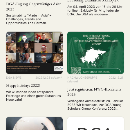
DGA-Tagung Gegenwärtiges Asien
Am 04. April 2023 von 16 bis 20 Uhr
2023
(online). Exklusiv für Mitglieder der
DGA. Die DGA als moderne
Sustainability “Made in Asia” –
Fachgesellschaft in Zeiten von
Challenges, Trends and
Mittelkürzungen und politischer
Opportunities The German
Polarisierung — Nur für Mitglieder
Association for Asian Studies is
der DGA! — updated 2023-03-23 In
holding its biennial conference from
den vergangenen Jahren hat der
14 to 16 September 2023 in Rostock.
Vorstand der Deutschen Gesellschaft
Sustainability “Made in Asia” —
für Asienkunde (DGA) über drei
Challenges, Trends and
Amtsperioden in wechselnder
Opportunities See you in Rostock! We
Besetzung …
have finished all our preparations
and are looking forward to
welcoming you to …
DGA NEWS
2022.12.23
{:de:en}
NACHWUCHSGRUPPE
2022.12.21
{:de:en}
Happy holidays 2022!
Jetzt registrieren: NWG-Konferenz
Wir wünschen Ihnen entspannte
2023
Feiertage und einen guten Rutsch ins
Neue Jahr!
Verlängerte Anmeldefrist: 28. Februar
2023 Wir freuen uns, zur DGA Young
Scholars Group Konferenz 2023
einladen zu dürfen! Die diesjährige
Konferenz findet vom 12. bis 14. Mai
in Halle an der Saale statt. In einer
Zeit der geologischen
("Anthropozän") und geopolitischen