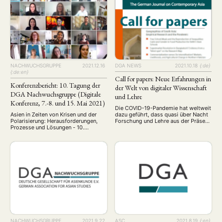
Vorschläge bekommen, sowie
Peers sowie wertvolle Inputs und
untereinander Erfahrungen
Feedbacks seitens etablierter
austauschen wie sowohl qualitative
Forschenden. Den Konferenzbericht,
als auch quantitative Forschung
der in der letzten ASIEN-Ausgabe
während der Pandemie stattfinden
(158/159, Januar/April 2021)
kann. Der Workshop richtet sich …
erschienen ist, finden Sie unten. …
NACHWUCHSGRUPPE
2021.12.16
DGA NEWS
2021.10.18
{:de}
{:de:en}
Call for papers: Neue Erfahrungen in
Konferenzbericht: 10. Tagung der
der Welt von digitaler Wissenschaft
DGA Nachwuchsgruppe (Digitale
und Lehre
Konferenz, 7.-8. und 15. Mai 2021)
Die COVID-19-Pandemie hat weltweit
Asien in Zeiten von Krisen und der
dazu geführt, dass quasi über Nacht
Polarisierung: Herausforderungen,
Forschung und Lehre aus der Präsenz
Prozesse und Lösungen - 10.
in die virtuelle Form verlagert werden
Konferenz der Nachwuchsgruppe der
mussten. Unterschiedliche Software
Deutschen Gesellschaft für
wurde diskutiert und getestet,
Asienkunde (DGA) Bericht von Jan
digitale Kompetenzen geschaffen
Robin Sofinowski (Übersetzung) (Die
oder weiterentwickelt, neue
englische Originalfassung ist in der
Methoden eingeführt und ausgebaut.
Ausgabe 158/159, Januar/April 2021
Was bis vor kurzem noch als ein Ziel
der Zeitschrift ASIEN erschienen)
mittel- bis langfristiger Planung galt,
Aufgrund der Covid-Maßnahmen
musste in kürzester …
fand die alle zwei Jahre organisierte,
mittlerweile 10. Konferenz …
NACHWUCHSGRUPPE
2021.9.22
ASC
2021.8.19
{:en}