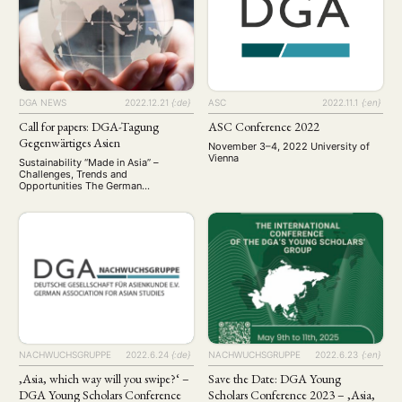
Veränderungen stehen
Asienwissenschaftler:innen vor der
Herausforderung, die oft
widersprüchlichen Entwicklungen zu
bewerten, zu erklären …
DGA NEWS
2022.12.21
{:de}
ASC
2022.11.1
{:en}
Call for papers: DGA-Tagung
ASC Conference 2022
Gegenwärtiges Asien
November 3–4, 2022 University of
Vienna
Sustainability “Made in Asia” –
Challenges, Trends and
Opportunities The German
Association for Asian Studies is
inviting paper submissions for its
biennial conference which will be
held from 14 to 16 September 2023
in Rostock. The deadline for paper
submission is 1 March 2023.
Sustainability “Made in Asia” —
Challenges, Trends and
Opportunities Call for …
NACHWUCHSGRUPPE
2022.6.24
{:de}
NACHWUCHSGRUPPE
2022.6.23
{:en}
‚Asia, which way will you swipe?‘ –
Save the Date: DGA Young
DGA Young Scholars Conference
Scholars Conference 2023 – ‚Asia,