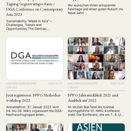
Tagung Gegenwärtiges Asien /
Wir wünschen Ihnen entspannte
DGA Conference on Contemporary
Feiertage und einen guten Rutsch ins
Neue Jahr!
Asia 2023
Sustainability “Made in Asia” –
Challenges, Trends and
Opportunities The German
Association for Asian Studies is
inviting panel proposals for its
biennial conference which will be
held from 1 to 3 March 2023 in
Rostock. The deadline for the
submission of panel proposals is 31
July 2022. Sustainability “Made in
Asia” — Challenges, Trends and …
NACHWUCHSGRUPPE
2021.12.21
NACHWUCHSGRUPPE
2021.12.21
{:de:en}
{:de:en}
Jetzt registrieren: NWG Methoden-
NWG Jahresrückblick 2021 und
workshop 2022
Ausblick auf 2022
Anmeldefrist: 31. Januar 2022 Vom
Im letzten Mai fand die biennal
04. bis 06. März organisiert die DGA-
durchgeführte 10. NWG-Konferenz
Nachwuchsgruppe einen
statt. Die Konferenz, die am 7., 8. Und
Methodenworkshop ganz im Zeichen
15 Mai online abgehalten wurde,
der Zeit: Forschen in der Pandemie.
ermöglichte Nachwuchsforschenden
An diesem Wochenende werden wir
trotz Pandemie einen bereichernden,
offline in Würzburg von Experten
interdisziplinären Austausch mit