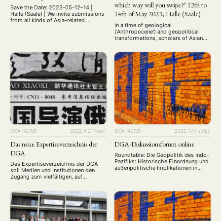
which way will you swipe?‘ 12th to
Save the Date: 2023-05-12–14 |
14th of May 2023, Halle (Saale)
Halle (Saale) | We invite submissions
from all kinds of Asia-related
In a time of geological
research fields, be it cultural studies,
(‘Anthropocene’) and geopolitical
linguistics, social and political
transformations, scholars of Asian
sciences, or other disciplines. Date:
studies are faced with the challenges
12th to 14th of May 2023, Halle
of assessing, explaining, and
(Saale) In a time of geological
following often conflicting
(‘Anthropocene’) and geopolitical
developments. Against this
transformations, scholars of Asian
background, the 2023 edition of the
studies are faced with …
biennial conference of the DGA's
Young Scholars Group seeks to
decode some of these puzzles. By
reflecting on past and present …
DGA NEWS
2022.4.21
{:de}
DGA NEWS
2022.4.14
{:de}
Das neue Expertiseverzeichnis der
DGA-Diskussionsforum online
DGA
Roundtable: Die Geopolitik des Indo-
Pazifiks: Historische Einordnung und
Das Expertiseverzeichnis der DGA
außenpolitische Implikationen in
soll Medien und Institutionen den
einer sich multipolarisierenden Welt
Zugang zum vielfältigen, auf
22. April 2022, 10:00–11:30 (Zoom)
empirische Forschung gestützten
Roundtable: Die Geopolitik des Indo-
Wissen unserer Mitglieder über die
Pazifiks: Historische Einordnung und
kulturellen, wirtschaftlichen und
außenpolitische Implikationen in
politischen Veränderungen und
einer sich multipolarisierenden Welt
Hintergründe ermöglichen. Die
22. April 2022, 10:00–11:30 (Zoom)
Deutsche Gesellschaft für
Seit der Übernahme des Indo-