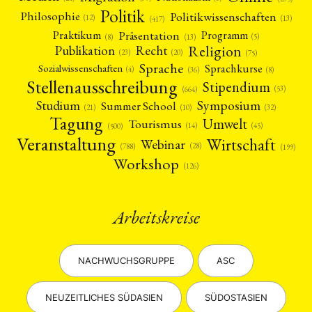
Politik
Philosophie
Politikwissenschaften
(12)
(13)
(417)
Präsentation
Praktikum
Programm
(5)
(8)
(13)
Religion
Publikation
Recht
(23)
(20)
(75)
Sprache
Sprachkurse
Sozialwissenschaften
(4)
(36)
(8)
Stellenausschreibung
Stipendium
(53)
(664)
Symposium
Studium
Summer School
(21)
(10)
(32)
Tagung
Umwelt
Tourismus
(45)
(14)
(500)
Veranstaltung
Wirtschaft
Webinar
(28)
(788)
(199)
Workshop
(126)
Arbeitskreise
NACHWUCHSGRUPPE
ASC
NEUZEITLICHES SÜDASIEN
SÜDOSTASIEN