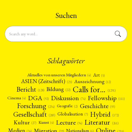
Suchen
Schlagwörter
Art
Aktuelles von unseren Mitgliedern
(4)
(5)
ASIEN (Zeitschrift)
Auszeichnung
(12)
(25)
Calls for…
Bericht
Bildung
(22)
(128)
(1291)
Fellowship
DGA
Diskussion
Cinema
(4)
(92)
(74)
(111)
Forschung
Geschichte
Geografie
(2)
(93)
(234)
Gesellschaft
Hybrid
Globalisation
(7)
(172)
(283)
Literatur
Lecture
Kultur
Kunst
(4)
(27)
(94)
(261)
Online
Migration
Medien
Nationalism
(6)
(24)
(39)
(235)