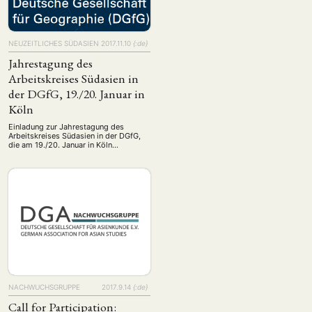
NEUZEITLICHES SÜDASIEN
2017.11.10
{:de}
Jahrestagung des
Arbeitskreises Südasien in
der DGfG, 19./20. Januar in
Köln
Einladung zur Jahrestagung des
Arbeitskreises Südasien in der DGfG,
die am 19./20. Januar in Köln
stattfindet. Eine verbindliche
Anmeldung wird bis 8. Januar bei
Alexander Follmann (a.follmann@uni-
EBOTE
koeln.de) erbeten. Die Kosten für die
Teilnahme belaufen sich auf 30 EUR für
Vollzahler:innen und 15 EUR für
 SMALL GRANT DER DGA
Doktorand:innen und Studierende.
ng
Bericht
(12)
(128)
NACHWUCHSGRUPPE
2017.9.14
{:de}
Forschung
)
(234)
Call for Participation: