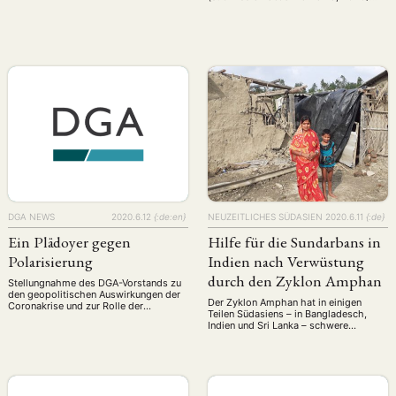
Biannual DGA conference, hosted by
AREA Ruhr Transnational Asian Studies
— Multi-Level Dynamics of Identity
Formation and Institution Building
March 10–12, 2021 Now: Call for
Papers Submission deadline:
November 8th, 2020 Visit the
conference website: dga-
conference.de
DGA NEWS
2020.6.12
{:de:en}
NEUZEITLICHES SÜDASIEN
2020.6.11
{:de}
Ein Plädoyer gegen
Hilfe für die Sundarbans in
Polarisierung
Indien nach Verwüstung
durch den Zyklon Amphan
Stellungnahme des DGA-Vorstands zu
den geopolitischen Auswirkungen der
Der Zyklon Amphan hat in einigen
Coronakrise und zur Rolle der
Teilen Südasiens – in Bangladesch,
modernen Asienwissenschaften /
Indien und Sri Lanka – schwere
Statement of the DGA board on the
Schäden und insgesamt mehr als 100
geopolitical consequences of the
Todesopfer gefordert. Besonders
Corona crisis and the role of modern
betroffen ist der indische Bundesstaat
Asian Studies Stellungnahme des DGA-
Westbengalen. Der Zyklon Amphan hat
Vorstands zu den geopolitischen
in einigen Teilen Südasiens – in
Auswirkungen der Coronakrise und zur
Bangladesch, Indien und Sri Lanka –