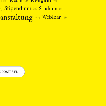
Religion
n
Recht
(20)
(75)
(23)
Stipendium
Studium
(53)
(21)
61)
anstaltung
Webinar
(28)
(788)
ÜDOSTASIEN