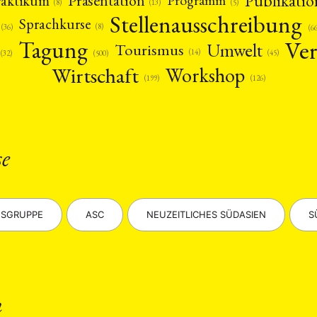
Publikatio
Präsentation
raktikum
Programm
(13)
(5)
(8)
Stellenausschreibung
Sprachkurse
(8)
(36)
(6
Ver
Tagung
Umwelt
Tourismus
(14)
(45)
(32)
(500)
Wirtschaft
Workshop
(126)
(199)
se
SGRUPPE
ASC
NEUZEITLICHES SÜDASIEN
S
n