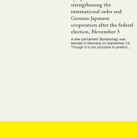
Geografie
Ge
(2)
strengthening the
Lecture
Lite
international order and
(94)
German-Japanese
Politik
Polit
(417)
cooperation after the federal
Recht
Religio
(20)
election, November 3
Stipendium
(53
A new parliament (Bundestag) was
elected in Germany on September 24.
Umwe
Though it is not possible to predict
when the new government will be
installed, an early discussion about
how it can and should act in
international politics could make a
MITGLIEDSC
strong point for expected continuity.
Since Germany is a major player in
international politics …