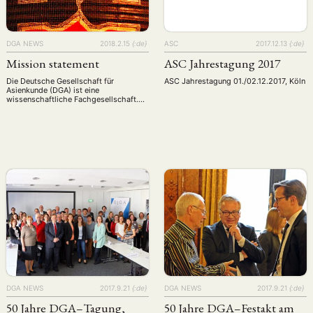
DGA NEWS
2018.2.15
{:de}
ASC
2017.12.13
{:de}
Mission statement
ASC Jahrestagung 2017
Die Deutsche Gesellschaft für
ASC Jahrestagung 01./02.12.2017, Köln
Asienkunde (DGA) ist eine
wissenschaftliche Fachgesellschaft.
Als eine der wichtigsten Plattformen
des Dialogs und der Meinungsbildung
zu Asien in Deutschland fokussiert die
DGA auf die aktuellen Entwicklungen in
der Region und deren Hintergründe. Die
DGA versteht sich zudem als Brücke
zwischen Wissenschaft, Politik,
Wirtschaft und Öffentlichkeit. Seit ihrer
Gründung im Jahre …
ANG
TSKREISE
VERANSTALTUNGEN
EXPERTISE
ANTRAG AUF EINEN
MITGLIEDERBEREICH
DIE DGA
MITGLIEDSCHAFT
eren Mitgliedern
Art
ASIEN (Zeitschrift)
Auszeichnu
(4)
(5)
(25)
DGA NEWS
2017.9.21
{:de}
DGA NEWS
2017.9.21
{:de}
s for…
Cinema
DGA
Diskussion
Fellowship
(1287)
(4)
(92)
(74)
(111
50 Jahre DGA–Tagung,
50 Jahre DGA–Festakt am