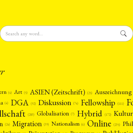
er
ASIEN (Zeitschrift)
Auszeichnung
Art
ern
(5)
(4)
(25)
F
DGA
Diskussion
Fellowship
ma
(4)
(74)
(92)
(111)
llschaft
Hybrid
Kultur
Globalisation
(7)
(172)
(283)
Online
Migration
n
Phi
Nationalism
(6)
(39)
(24)
(235)