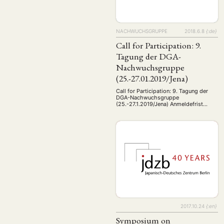
NACHWUCHSGRUPPE
2018.6.8
{:de}
Call for Participation: 9.
Tagung der DGA-
Nachwuchsgruppe
(25.-27.01.2019/Jena)
Call for Participation: 9. Tagung der
DGA-Nachwuchsgruppe
(25.-27.1.2019/Jena) Anmeldefrist
einmalig verlängert bis zum 05. August
2018* Die Nachwuchsgruppe der
Deutschen Gesellschaft für Asienkunde
(DGA) veranstaltet vom 25. bis 27.
Januar 2019 im Akademiehotel Jena
die Tagung mit dem Schwerpunkt
NEWS
ASIEN
ARBEI
„Asien: Machtverschiebungen und
soziale Strukturen“. Ziel der Tagung ist
es, Nachwuchswissenschaftler:innen
eine Plattform zu bieten, ihre …
Aktuelles von uns
2017.10.24
{:en}
Bildung
Call
(22)
Symposium on