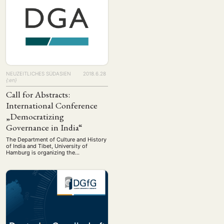
Mitglieder der DGA zur Feder gegriffen
und Artikel geschrieben, die sich …
NEUZEITLICHES SÜDASIEN
2018.6.28
{:en}
Call for Abstracts:
International Conference
„Democratizing
Governance in India“
The Department of Culture and History
of India and Tibet, University of
Hamburg is organizing the
international conference
'Democratizing Governance in India: a
facet of aspirational polity'. The
conference will take place on 2 and 3
November 2018 at the University of
Hamburg. Scholars are invited to
submit their paper proposals including
a) title, b) …