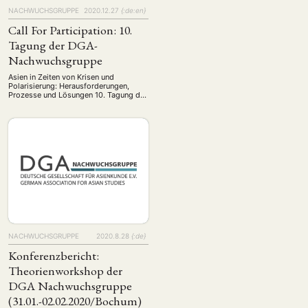
NACHWUCHSGRUPPE
2020.12.27
{:de:en}
Call For Participation: 10.
Tagung der DGA-
Nachwuchsgruppe
Asien in Zeiten von Krisen und
Polarisierung: Herausforderungen,
Prozesse und Lösungen 10. Tagung der
Nachwuchsgruppe der Deutschen
Gesellschaft für Asienkunde 7., 8., 15.
Mai 2021 (Digitale Tagung) Krisen,
Umbrüche und Polarisierung stellen
unsere Welt vor immer neue
Herausforderungen, verlangen
Lösungen und führen zu neuen
Prozessen. Gerade im letzten Jahr
haben wir vielfach gesehen, wie
schnell …
NACHWUCHSGRUPPE
2020.8.28
{:de}
Konferenzbericht:
Theorienworkshop der
DGA Nachwuchsgruppe
(31.01.-02.02.2020/Bochum)