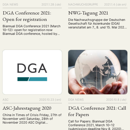
DGA NEWS
2021.1.28
{:de}
NACHWUCHSGRUPPE
2021.1.4
{:de:en}
DGA Conference 2021:
NWG-Tagung 2021
Open for registration
Die Nachwuchsgruppe der Deutschen
Gesellschaft für Asienkunde (DGA)
Biannual DGA Conference 2021 (March
veranstaltet am 7., 8. und 15. Mai 2021
10–12): open for registration now
ihre 10. Tagung! Thema der
Biannual DGA conference, hosted by
Jubiläumstagung ist „Asien in Zeiten
AREA Ruhr Transnational Asian Studies
von Krisen und Polarisierung:
— Multi-Level Dynamics of Identity
Herausforderungen, Prozesse und
Formation and Institution Building
Lösungen“. Die Nachwuchsgruppe der
March 10–12, 2021 Early bird
Deutschen Gesellschaft für Asienkunde
registration: December 29 – January 15
(DGA) veranstaltet am 7., 8. und 15. Mai
Regular registration: January 16 –
2021 ihre 10. Tagung! Thema der …
March 3 Late registration: March 4 –
March 10 For …
ASC
2020.10.23
{:en}
DGA NEWS
2020.10.8
{:de}
ASC-Jahrestagung 2020
DGA Conference 2021: Call
for Papers
China in Times of Crisis Friday, 27th of
November until Saturday, 28th of
Call for Papers: Biannual DGA
November 2020 ASC Digital
Conference 2021, March 10–12
Conference Agenda (Members only)
(submission deadline Nov 8, 2020)