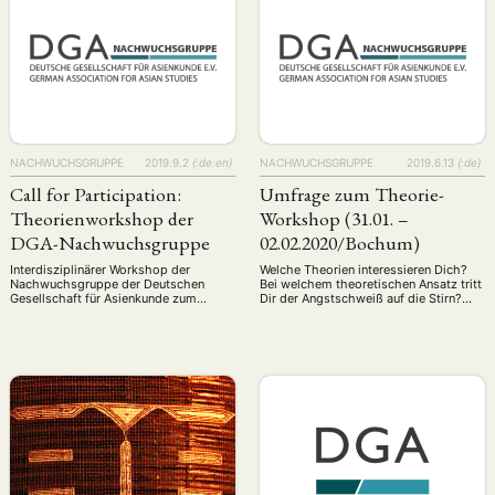
Rolle der modernen
schwere Schäden und insgesamt mehr
Asienwissenschaften Seit etwa einem
als 100 …
halben …
NACHWUCHSGRUPPE
2019.9.2
{:de:en}
NACHWUCHSGRUPPE
2019.6.13
{:de}
Call for Participation:
Umfrage zum Theorie-
Theorienworkshop der
Workshop (31.01. –
DGA-Nachwuchsgruppe
02.02.2020/Bochum)
Interdisziplinärer Workshop der
Welche Theorien interessieren Dich?
Nachwuchsgruppe der Deutschen
Bei welchem theoretischen Ansatz tritt
Gesellschaft für Asienkunde zum
Dir der Angstschweiß auf die Stirn?
Thema Theorien in den
Beteilige Dich jetzt an unserer Umfrage
Asienwissenschaften an der Ruhr-
für den nächsten Theorie-Workshop!
Universität Bochum Die Anwendung
Anfang nächsten Jahres bieten wir
wissenschaftlicher Theorien setzt
unseren nächsten Theorie-Workshop
voraus, dass wir uns zu
an. Dieser findet voraussichtlich vom
unterschiedlichen Theorien sowie den
31. Januar bis 02. Februar 2020 in
über sie geführten Debatten fortbilden
Bochum statt. Damit wir einen
und uns intensiv mit den dabei
besseren Einblick in Eure Interessen, …
verwendeten Begriffen
auseinandersetzen. In der Regel
rezipieren und adaptieren Forschungen
zu …