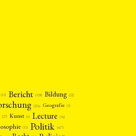
Bericht
Bildung
(12)
(22)
(128)
orschung
Geografie
(2)
(234)
Lecture
Kunst
(4)
(27)
(94)
Politik
losophie
(12)
(417)