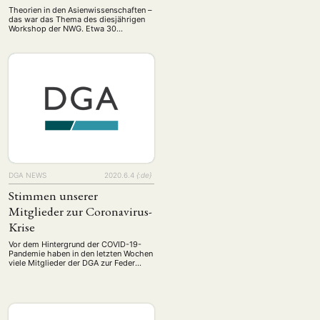
Theorien in den Asienwissenschaften –
das war das Thema des diesjährigen
Workshop der NWG. Etwa 30
Nachwuchswissenschaftler:innen
traten hierfür von Süddeutschland bis
Finnland aus die Reise zur Ruhr-
Universität Bochum an. Drei Tage
führten wir theoriegeleitete
Diskussionen über unsere
Forschungsprojekte. Dabei stellten wir
uns auch Fragen nach dem Umgang
mit Eurozentrismus sowie mit Theorien
außerhalb ihres …
DGA NEWS
2020.6.4
{:de}
Stimmen unserer
Mitglieder zur Coronavirus-
Krise
Vor dem Hintergrund der COVID-19-
Pandemie haben in den letzten Wochen
viele Mitglieder der DGA zur Feder
gegriffen und Artikel geschrieben, die
sich mit dem Coronavirus, seinen
Folgen und den damit verbundenen
Debatten beschäftigen. Vor dem
Hintergrund der COVID-19-Pandemie
haben in den letzten Wochen viele