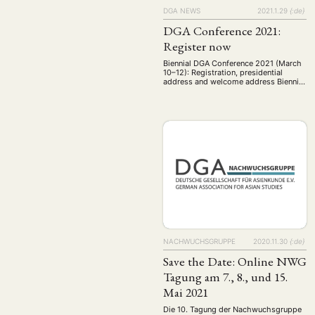
DGA NEWS
2021.1.29
{:de}
DGA Conference 2021:
Register now
Biennial DGA Conference 2021 (March
10–12): Registration, presidential
address and welcome address Biennial
DGA conference, hosted by AREA Ruhr
Transnational Asian Studies — Multi-
Level Dynamics of Identity Formation
and Institution Building March 10–12,
2021 Register now Regular
registration: January 16 – March 3 Late
registration: March 4 – March 10
Presidential address by Doris Fischer,
…
NACHWUCHSGRUPPE
2020.11.30
{:de}
Save the Date: Online NWG
Tagung am 7., 8., und 15.
Mai 2021
Die 10. Tagung der Nachwuchsgruppe