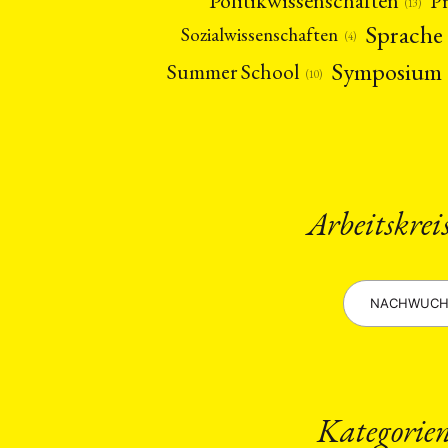
Politikwissenschaften
P
(13)
Sprache
Sozialwissenschaften
(4)
Symposium
Summer School
(10)
Arbeitskrei
NACHWUCH
Kategorie