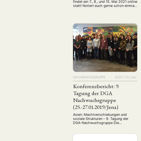
findet am 7., 8., und 15. Mai 2021 online
statt! Notiert euch gerne schon einmal
den Termin, den Call werden wir in
Kürze veröffentlichen. Da eine virtuelle
Tagung deutlich weniger finanziellen
Aufwand bedeutet, sind wir in der
glücklichen Lage mehr Ressourcen für
Keynote-Speaker aufwenden zu
können. Falls es Personen gibt, …
NACHWUCHSGRUPPE
2020.7.13
{:de}
Konferenzbericht: 9.
Tagung der DGA
Nachwuchsgruppe
(25.-27.01.2019/Jena)
Asien: Machtverschiebungen und
soziale Strukturen – 9. Tagung der
DGA-Nachwuchsgruppe Die
zweijährliche Tagung der
Nachwuchsgruppe der DGA fand
diesmal im Akademiehotel in Jena
statt, wie immer unter der Leitung des