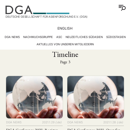
DEUTSCHE GESELLSCHAFT FÜR ASIENFORSCHUNG E.V. (DGA)
ENGLISH
DGA NEWS
NACHWUCHSGRUPPE
ASC
NEUZEITLICHES SÜDASIEN
SÜDOSTASIEN
AKTUELLES VON UNSEREN MITGLIEDERN
Timeline
Page 3
DGA NEWS
2021.1.29
{:de}
DGA NEWS
2021.1.28
{:de}
DGA Conference 2021: Register
DGA Conference 2021: Open for