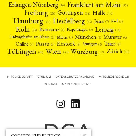
Frankfurt am Main
Erlangen-Nürnberg
(16)
(33)
Freiburg
Halle
Göttingen
(12)
(14)
(28)
Hamburg
Heidelberg
Jena
Kiel
(3)
(7)
(61)
(35)
Köln
Leipzig
Konstanz
Kopenhagen
(2)
(6)
(18)
(29)
München
Münster
Mainz
Ludwigshafen am Rhein
(2)
(6)
(3)
(5)
Rostock
Trier
Passau
Online
Stuttgart
(2)
(6)
(4)
(8)
(8)
Tübingen
Wien
Würzburg
Zürich
(10)
(42)
(40)
(19)
MITGLIEDSCHAFT
STUDIUM
DATENSCHUTZERKLÄRUNG
MITGLIEDERBEREICH
KONTAKT
SPENDEN SIE JETZT!
COOKIES UND PRIVACY