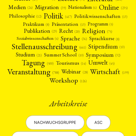
Online
Migration
Medien
Nationalism
(6)
(24)
(39)
(235)
Politik
Philosophie
Politikwissenschaften
(12)
(13)
(417)
Präsentation
Praktikum
Programm
(5)
(8)
(13)
Religion
Publikation
Recht
(23)
(20)
(75)
Sprache
Sprachkurse
Sozialwissenschaften
(4)
(36)
(8)
Stellenausschreibung
Stipendium
(53)
(661)
Symposium
Studium
Summer School
(21)
(10)
(32)
Tagung
Umwelt
Tourismus
(45)
(14)
(500)
Veranstaltung
Wirtschaft
Webinar
(28)
(788)
(199)
Workshop
(126)
Arbeitskreise
NACHWUCHSGRUPPE
ASC