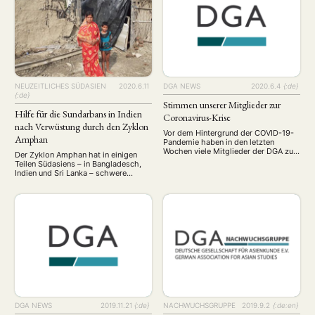
Coronakrise und zur Rolle der
Nachwuchsgruppe. Nach
modernen Asienwissenschaften Seit
einleitenden Worten des
etwa einem halben …
SprecherInnenteams eröffneten Jari
John und Felix Doege die Tagung mit
dem ersten Panel zum Thema
Wirtschaft, das von …
NEUZEITLICHES SÜDASIEN
2020.6.11
DGA NEWS
2020.6.4
{:de}
{:de}
Stimmen unserer Mitglieder zur
Hilfe für die Sundarbans in Indien
Coronavirus-Krise
nach Verwüstung durch den Zyklon
Vor dem Hintergrund der COVID-19-
Amphan
Pandemie haben in den letzten
Wochen viele Mitglieder der DGA zur
Der Zyklon Amphan hat in einigen
Feder gegriffen und Artikel
Teilen Südasiens – in Bangladesch,
geschrieben, die sich mit dem
Indien und Sri Lanka – schwere
Coronavirus, seinen Folgen und den
Schäden und insgesamt mehr als 100
damit verbundenen Debatten
Todesopfer gefordert. Besonders
beschäftigen. Vor dem Hintergrund
betroffen ist der indische
der COVID-19-Pandemie haben in
Bundesstaat Westbengalen. Der
den letzten Wochen viele Mitglieder
Zyklon Amphan hat in einigen Teilen
der DGA zur Feder gegriffen und
Südasiens – in Bangladesch, Indien
Artikel geschrieben, die sich …
und Sri Lanka – schwere Schäden
und insgesamt mehr als 100 …
DGA NEWS
2019.11.21
{:de}
NACHWUCHSGRUPPE
2019.9.2
{:de:en}