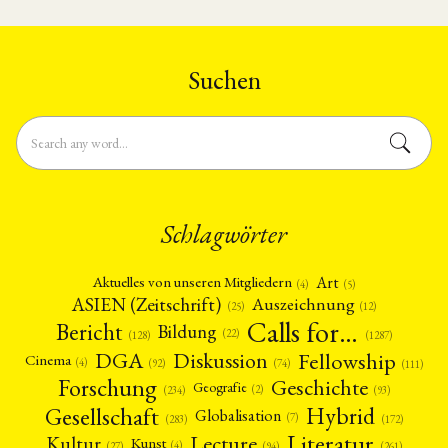
Darüber hinaus werden alle …
Suchen
Schlagwörter
Art
Aktuelles von unseren Mitgliedern
(4)
(5)
ASIEN (Zeitschrift)
Auszeichnung
(12)
(25)
Calls for…
Bericht
Bildung
(22)
(128)
(1287)
Fellowship
DGA
Diskussion
Cinema
(4)
(92)
(74)
(111)
Forschung
Geschichte
Geografie
(2)
(93)
(234)
Gesellschaft
Hybrid
Globalisation
(7)
(172)
(283)
Literatur
Lecture
Kultur
Kunst
(4)
(27)
(94)
(261)