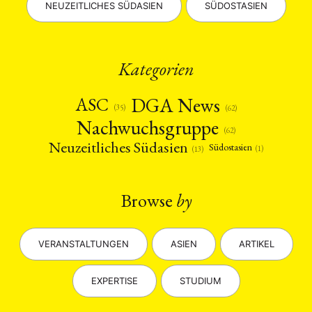
NEUZEITLICHES SÜDASIEN
SÜDOSTASIEN
Kategorien
DGA News
ASC
(35)
(62)
Nachwuchsgruppe
(62)
Neuzeitliches Südasien
Südostasien
(1)
(13)
Browse
by
VERANSTALTUNGEN
ASIEN
ARTIKEL
EXPERTISE
STUDIUM