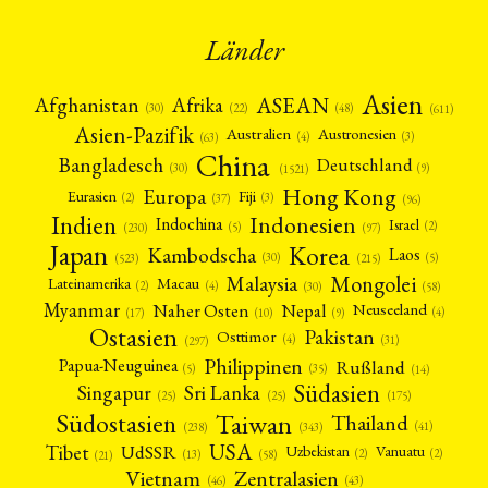
Länder
Asien
Afrika
ASEAN
Afghanistan
(22)
(30)
(48)
(611)
Asien-Pazifik
Australien
Austronesien
(4)
(3)
(63)
China
Bangladesch
Deutschland
(9)
(30)
(1521)
Hong Kong
Europa
Fiji
Eurasien
(3)
(2)
(37)
(96)
Indien
Indonesien
Indochina
Israel
(2)
(5)
(97)
(230)
Japan
Korea
Kambodscha
Laos
(5)
(30)
(523)
(215)
Mongolei
Malaysia
Macau
Lateinamerika
(4)
(2)
(30)
(58)
Myanmar
Nepal
Naher Osten
Neuseeland
(4)
(17)
(10)
(9)
Ostasien
Pakistan
Osttimor
(4)
(31)
(297)
Philippinen
Rußland
Papua-Neuguinea
(5)
(35)
(14)
Südasien
Singapur
Sri Lanka
(25)
(25)
(175)
Taiwan
Südostasien
Thailand
(41)
(238)
(343)
USA
Tibet
UdSSR
Uzbekistan
Vanuatu
(2)
(2)
(58)
(13)
(21)
Vietnam
Zentralasien
(46)
(43)