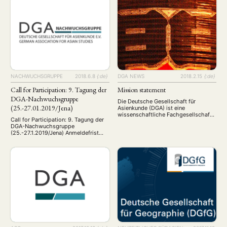
facet of aspirational polity'. The
voraussichtlich vom 31. Januar bis
conference will take place on 2 and 3
02. Februar 2020 in Bochum statt.
November 2018 at the University of
Damit wir einen besseren Einblick in
Hamburg. Scholars are invited to
Eure Interessen, …
submit their paper proposals
including a) title, b) …
NACHWUCHSGRUPPE
2018.6.8
{:de}
DGA NEWS
2018.2.15
{:de}
Call for Participation: 9. Tagung der
Mission statement
DGA-Nachwuchsgruppe
Die Deutsche Gesellschaft für
(25.-27.01.2019/Jena)
Asienkunde (DGA) ist eine
wissenschaftliche Fachgesellschaft.
Call for Participation: 9. Tagung der
Als eine der wichtigsten Plattformen
DGA-Nachwuchsgruppe
des Dialogs und der
(25.-27.1.2019/Jena) Anmeldefrist
Meinungsbildung zu Asien in
einmalig verlängert bis zum 05.
Deutschland fokussiert die DGA auf
August 2018* Die Nachwuchsgruppe
die aktuellen Entwicklungen in der
der Deutschen Gesellschaft für
Region und deren Hintergründe. Die
Asienkunde (DGA) veranstaltet vom
DGA versteht sich zudem als Brücke
25. bis 27. Januar 2019 im
zwischen Wissenschaft, Politik,
Akademiehotel Jena die Tagung mit
Wirtschaft und Öffentlichkeit. Seit
dem Schwerpunkt „Asien:
ihrer Gründung im Jahre …
Machtverschiebungen und soziale
Strukturen“. Ziel der Tagung ist es,
Nachwuchswissenschaftler:innen
eine Plattform zu bieten, ihre …