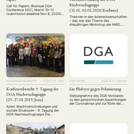
Nachwuchsgruppe
Call for Papers: Biannual DGA
(31.01.-02.02.2020/Bochum)
Conference 2021, March 10–12
(submission deadline Nov 8, 2020)
Theorien in den Asienwissenschaften
Biannual DGA conference, hosted by
– das war das Thema des
AREA Ruhr Transnational Asian
diesjährigen Workshop der NWG.
Studies — Multi-Level Dynamics of
Etwa 30
Identity Formation and Institution
Nachwuchswissenschaftler:innen
Building March 10–12, 2021 Now:
traten hierfür von Süddeutschland
Call for Papers Submission deadline:
bis Finnland aus die Reise zur Ruhr-
November 8th, 2020 Visit the
Universität Bochum an. Drei Tage
conference website: dga-
führten wir theoriegeleitete
conference.de
Diskussionen über unsere
Forschungsprojekte. Dabei stellten
wir uns auch Fragen nach dem
Umgang mit Eurozentrismus sowie
mit Theorien außerhalb ihres …
NACHWUCHSGRUPPE
2020.7.13
{:de}
DGA NEWS
2020.6.12
{:de:en}
Konferenzbericht: 9. Tagung der
Ein Plädoyer gegen Polarisierung
DGA Nachwuchsgruppe
Stellungnahme des DGA-Vorstands
(25.-27.01.2019/Jena)
zu den geopolitischen Auswirkungen
der Coronakrise und zur Rolle der
Asien: Machtverschiebungen und
modernen Asienwissenschaften /
soziale Strukturen – 9. Tagung der
Statement of the DGA board on the
DGA-Nachwuchsgruppe Die
geopolitical consequences of the
zweijährliche Tagung der
Corona crisis and the role of modern
Nachwuchsgruppe der DGA fand
Asian Studies Stellungnahme des
diesmal im Akademiehotel in Jena
DGA-Vorstands zu den
statt, wie immer unter der Leitung
geopolitischen Auswirkungen der
des SprecherInnenteams der