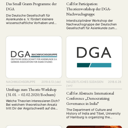
Das Small Grants Programme der
Call for Participation:
DGA
Theorienworkshop der DGA-
Nachwuchsgruppe
Die Deutsche Gesellschaft für
Asienkunde e. V. fördert kleinere
Interdisziplinärer Workshop der
wissenschaftliche Vorhaben und
Nachwuchsgruppe der Deutschen
andere Aktivitäten ihrer Mitglieder
Gesellschaft für Asienkunde zum
Update (Juni 2021): Anträge können
Thema Theorien in den
jederzeit eingereicht werden. Die
Asienwissenschaften an der Ruhr-
Deutsche Gesellschaft für
Universität Bochum Die Anwendung
Asienkunde e. V. fördert regelmäßig
wissenschaftlicher Theorien setzt
kleinere wissenschaftliche Vorhaben
voraus, dass wir uns zu
und andere förderfähige Aktivitäten
unterschiedlichen Theorien sowie
ihrer Mitglieder bis zu einer
den über sie geführten Debatten
maximalen Summe von jeweils 1.000
fortbilden und uns intensiv mit den
€. Anträge auf Förderung können …
dabei verwendeten Begriffen
auseinandersetzen. In der Regel
rezipieren und adaptieren
Forschungen zu …
NACHWUCHSGRUPPE
2019.6.13
{:de}
NEUZEITLICHES SÜDASIEN
2018.6.28
{:en}
Umfrage zum Theorie-Workshop
Call for Abstracts: International
(31.01. – 02.02.2020/Bochum)
Conference „Democratizing
Welche Theorien interessieren Dich?
Governance in India“
Bei welchem theoretischen Ansatz
tritt Dir der Angstschweiß auf die
The Department of Culture and
Stirn? Beteilige Dich jetzt an unserer
History of India and Tibet, University
Umfrage für den nächsten Theorie-
of Hamburg is organizing the
Workshop! Anfang nächsten Jahres
international conference
bieten wir unseren nächsten Theorie-
'Democratizing Governance in India: a
Workshop an. Dieser findet