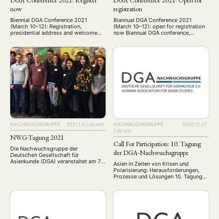
now
registration
Biennial DGA Conference 2021
Biannual DGA Conference 2021
(March 10–12): Registration,
(March 10–12): open for registration
presidential address and welcome
now Biannual DGA conference,
address Biennial DGA conference,
hosted by AREA Ruhr Transnational
hosted by AREA Ruhr Transnational
Asian Studies — Multi-Level
Asian Studies — Multi-Level
Dynamics of Identity Formation and
Dynamics of Identity Formation and
Institution Building March 10–12,
Institution Building March 10–12,
2021 Early bird registration:
2021 Register now Regular
December 29 – January 15 Regular
registration: January 16 – March 3
registration: January 16 – March 3
Late registration: March 4 – March 10
Late registration: March 4 – March 10
Presidential address by Doris
For …
Fischer, …
NACHWUCHSGRUPPE
2021.1.4
{:de:en}
NACHWUCHSGRUPPE
2020.12.27
{:de:en}
NWG-Tagung 2021
Call For Participation: 10. Tagung
Die Nachwuchsgruppe der
der DGA-Nachwuchsgruppe
Deutschen Gesellschaft für
Asienkunde (DGA) veranstaltet am 7.,
Asien in Zeiten von Krisen und
8. und 15. Mai 2021 ihre 10. Tagung!
Polarisierung: Herausforderungen,
Thema der Jubiläumstagung ist
Prozesse und Lösungen 10. Tagung
„Asien in Zeiten von Krisen und
der Nachwuchsgruppe der
Polarisierung: Herausforderungen,
Deutschen Gesellschaft für
Prozesse und Lösungen“. Die
Asienkunde 7., 8., 15. Mai 2021
Nachwuchsgruppe der Deutschen
(Digitale Tagung) Krisen, Umbrüche
Gesellschaft für Asienkunde (DGA)
und Polarisierung stellen unsere Welt
veranstaltet am 7., 8. und 15. Mai
vor immer neue Herausforderungen,
2021 ihre 10. Tagung! Thema der …