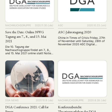
verlangen Lösungen und führen zu
neuen Prozessen. Gerade im letzten
Jahr haben wir vielfach gesehen, wie
schnell …
NACHWUCHSGRUPPE
2020.11.30
{:de}
ASC
2020.10.23
{:en}
Save the Date: Online NWG
ASC-Jahrestagung 2020
Tagung am 7., 8., und 15. Mai
China in Times of Crisis Friday, 27th
2021
of November until Saturday, 28th of
November 2020 ASC Digital
Die 10. Tagung der
Conference Agenda (Members only)
Nachwuchsgruppe findet am 7., 8.,
und 15. Mai 2021 online statt! Notiert
euch gerne schon einmal den Termin,
den Call werden wir in Kürze
veröffentlichen. Da eine virtuelle
Tagung deutlich weniger finanziellen
Aufwand bedeutet, sind wir in der
glücklichen Lage mehr Ressourcen
für Keynote-Speaker aufwenden zu
können. Falls es Personen gibt, …
DGA NEWS
2020.10.8
{:de}
NACHWUCHSGRUPPE
2020.8.28
{:de}
DGA Conference 2021: Call for
Konferenzbericht:
Papers
Theorienworkshop der DGA