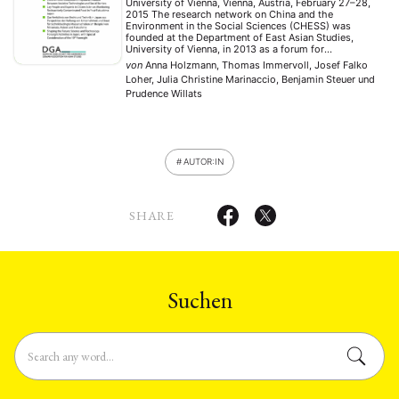
University of Vienna, Vienna, Austria, February 27–28,
2015 The research network on China and the
Environment in the Social Sciences (CHESS) was
founded at the Department of East Asian Studies,
University of Vienna, in 2013 as a forum for
postgraduate students with research interests relating
von
Anna Holzmann, Thomas Immervoll, Josef Falko
to the environment in China. As the group’s inaugural
Loher, Julia Christine Marinaccio, Benjamin Steuer
und
event, …
Prudence Willats
AUTOR:IN
SHARE
Suchen