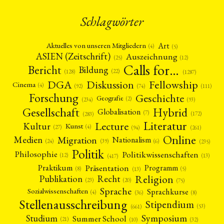
Schlagwörter
Art
Aktuelles von unseren Mitgliedern
(4)
(5)
ASIEN (Zeitschrift)
Auszeichnung
(12)
(25)
Calls for…
Bericht
Bildung
(22)
(128)
(1287)
Fellowship
DGA
Diskussion
Cinema
(4)
(92)
(74)
(111)
Forschung
Geschichte
Geografie
(2)
(93)
(234)
Gesellschaft
Hybrid
Globalisation
(7)
(172)
(283)
Literatur
Lecture
Kultur
Kunst
(4)
(27)
(94)
(261)
Online
Migration
Medien
Nationalism
(6)
(24)
(39)
(235)
Politik
Philosophie
Politikwissenschaften
(12)
(13)
(417)
Präsentation
Praktikum
Programm
(5)
(8)
(13)
Religion
Publikation
Recht
(23)
(20)
(75)
Sprache
Sprachkurse
Sozialwissenschaften
(4)
(36)
(8)
Stellenausschreibung
Stipendium
(53)
(661)
Symposium
Studium
Summer School
(21)
(10)
(32)