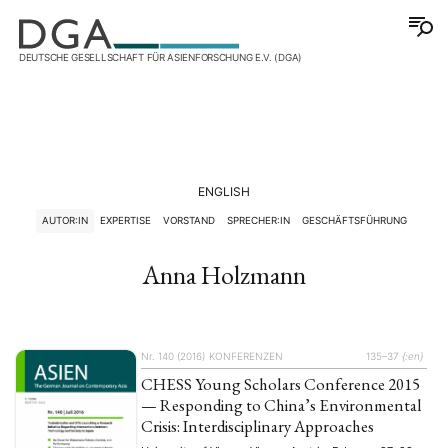
DEUTSCHE GESELLSCHAFT FÜR ASIENFORSCHUNG E.V. (DGA)
ENGLISH
AUTOR:IN
EXPERTISE
VORSTAND
SPRECHER:IN
GESCHÄFTSFÜHRUNG
Anna Holzmann
Nr. 140 (2016)
KONFERENZEN
135–37
{:en}
CHESS Young Scholars Conference 2015
— Responding to China’s Environmental
Crisis: Interdisciplinary Approaches