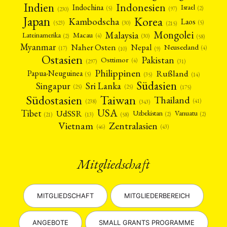
Indien
Indonesien
Indochina
Israel
(2)
(5)
(97)
(230)
Japan
Korea
Kambodscha
Laos
(5)
(30)
(523)
(215)
Mongolei
Malaysia
Macau
Lateinamerika
(4)
(2)
(30)
(58)
Myanmar
Nepal
Naher Osten
Neuseeland
(4)
(17)
(10)
(9)
Ostasien
Pakistan
Osttimor
(4)
(31)
(297)
Philippinen
Rußland
Papua-Neuguinea
(5)
(35)
(14)
Südasien
Singapur
Sri Lanka
(25)
(25)
(175)
Taiwan
Südostasien
Thailand
(41)
(238)
(343)
USA
Tibet
UdSSR
Uzbekistan
Vanuatu
(2)
(2)
(58)
(13)
(21)
Vietnam
Zentralasien
(46)
(43)
Mitgliedschaft
MITGLIEDSCHAFT
MITGLIEDERBEREICH
ANGEBOTE
SMALL GRANTS PROGRAMME