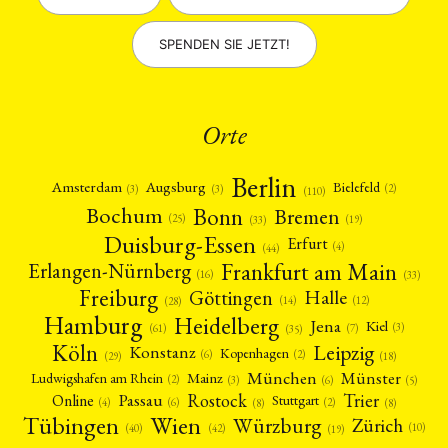
SPENDEN SIE JETZT!
Orte
Berlin
Amsterdam
Augsburg
Bielefeld
(2)
(3)
(3)
(110)
Bonn
Bochum
Bremen
(25)
(19)
(33)
Duisburg-Essen
Erfurt
(4)
(44)
Frankfurt am Main
Erlangen-Nürnberg
(16)
(33)
Freiburg
Halle
Göttingen
(12)
(14)
(28)
Hamburg
Heidelberg
Jena
Kiel
(3)
(7)
(61)
(35)
Köln
Leipzig
Konstanz
Kopenhagen
(2)
(6)
(18)
(29)
München
Münster
Mainz
Ludwigshafen am Rhein
(2)
(6)
(3)
(5)
Rostock
Trier
Passau
Online
Stuttgart
(2)
(6)
(4)
(8)
(8)
Tübingen
Wien
Würzburg
Zürich
(10)
(42)
(40)
(19)