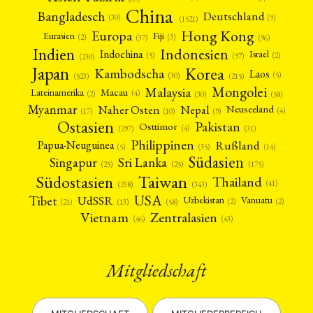
China
Bangladesch
Deutschland
(9)
(30)
(1521)
Hong Kong
Europa
Fiji
Eurasien
(3)
(2)
(37)
(96)
Indien
Indonesien
Indochina
Israel
(2)
(5)
(97)
(230)
Japan
Korea
Kambodscha
Laos
(5)
(30)
(523)
(215)
Mongolei
Malaysia
Macau
Lateinamerika
(4)
(2)
(30)
(58)
Myanmar
Nepal
Naher Osten
Neuseeland
(4)
(17)
(10)
(9)
Ostasien
Pakistan
Osttimor
(4)
(31)
(297)
Philippinen
Rußland
Papua-Neuguinea
(5)
(35)
(14)
Südasien
Singapur
Sri Lanka
(25)
(25)
(175)
Taiwan
Südostasien
Thailand
(41)
(238)
(343)
USA
Tibet
UdSSR
Uzbekistan
Vanuatu
(2)
(2)
(58)
(13)
(21)
Vietnam
Zentralasien
(46)
(43)
Mitgliedschaft