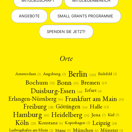
MITGLIEDSCHAFT
MITGLIEDERBEREICH
ANGEBOTE
SMALL GRANTS PROGRAMME
SPENDEN SIE JETZT!
Orte
Berlin
Amsterdam
Augsburg
Bielefeld
(2)
(3)
(3)
(110)
Bonn
Bochum
Bremen
(25)
(19)
(33)
Duisburg-Essen
Erfurt
(4)
(44)
Frankfurt am Main
Erlangen-Nürnberg
(16)
(33)
Freiburg
Halle
Göttingen
(12)
(14)
(28)
Hamburg
Heidelberg
Jena
Kiel
(3)
(7)
(61)
(35)
Köln
Leipzig
Konstanz
Kopenhagen
(2)
(6)
(18)
(29)
München
Münster
Mainz
Ludwigshafen am Rhein
(2)
(6)
(3)
(5)