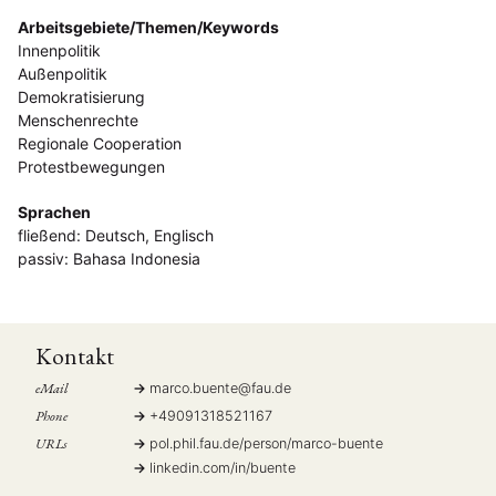
Arbeitsgebiete/Themen/Keywords
Innenpolitik
Außenpolitik
Demokratisierung
Menschenrechte
Regionale Cooperation
Protestbewegungen
Sprachen
fließend: Deutsch, Englisch
passiv: Bahasa Indonesia
Kontakt
eMail
marco.buente
@
fau.de
Phone
+49091318521167
URLs
pol.phil.fau.de/person/marco-buente
linkedin.com/in/buente