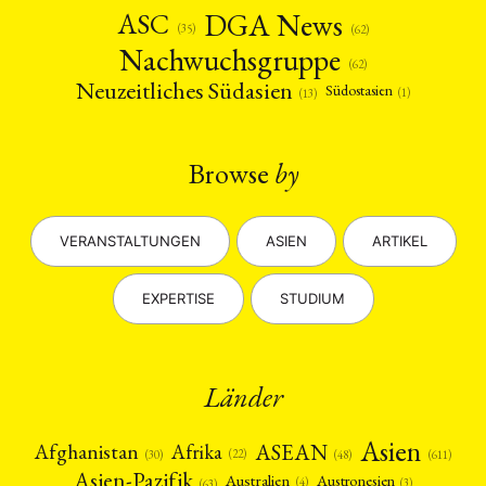
DGA News
ASC
(35)
(62)
Nachwuchsgruppe
(62)
Neuzeitliches Südasien
Südostasien
(1)
(13)
Browse
by
VERANSTALTUNGEN
ASIEN
ARTIKEL
EXPERTISE
STUDIUM
Länder
Asien
Afrika
ASEAN
Afghanistan
(22)
(30)
(48)
(611)
Asien-Pazifik
Australien
Austronesien
(4)
(3)
(63)