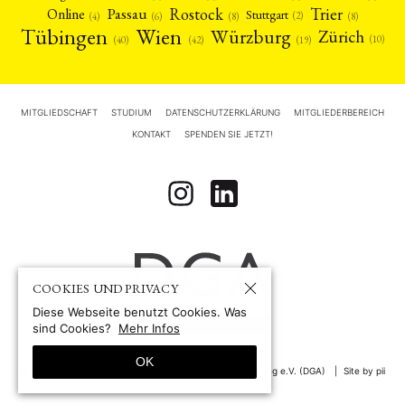
Rostock
Trier
Passau
Online
Stuttgart
(2)
(6)
(4)
(8)
(8)
Tübingen
Wien
Würzburg
Zürich
(10)
(42)
(40)
(19)
MITGLIEDSCHAFT
STUDIUM
DATENSCHUTZERKLÄRUNG
MITGLIEDERBEREICH
KONTAKT
SPENDEN SIE JETZT!
COOKIES UND PRIVACY
Diese Webseite benutzt Cookies. Was
sind Cookies?
Mehr Infos
OK
© 1967-2026 by
Deutsche Gesellschaft für Asienforschung e.V. (DGA)
Site by pii