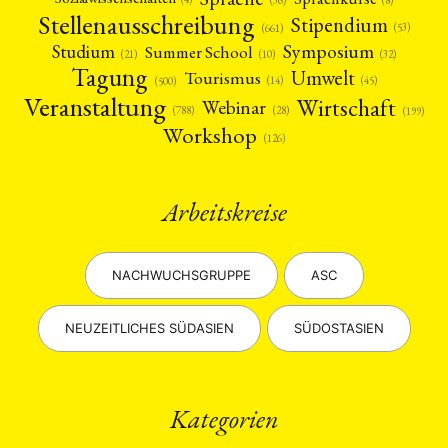
(36)
(8)
MITGLIEDSCHAFT
STUDIUM
DATENSCHUTZERKLÄRUNG
Stellenausschreibung
Stipendium
(53)
(661)
MITGLIEDERBEREICH
KONTAKT
SPENDEN SIE JETZT!
Symposium
Studium
Summer School
(21)
(10)
(32)
Tagung
Umwelt
Tourismus
ENGLISH
(45)
(14)
(500)
Veranstaltung
Wirtschaft
Webinar
(28)
(788)
(199)
Workshop
(126)
Arbeitskreise
NACHWUCHSGRUPPE
ASC
NEUZEITLICHES SÜDASIEN
SÜDOSTASIEN
Kategorien