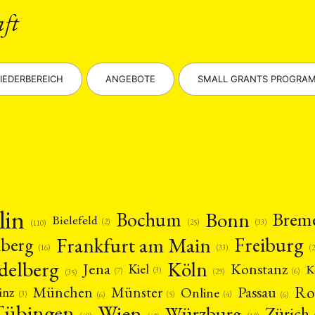
aft
IEDERBEREICH
ANGEBOTE
SMALL GRANTS PROGRA
lin
Bonn
Bochum
Brem
Bielefeld
(2)
(25)
(33)
(110)
Frankfurt am Main
Freiburg
nberg
(16)
(
(33)
delberg
Köln
Jena
Konstanz
Kiel
K
(3)
(7)
(6)
(29)
(35)
Ro
München
Passau
Münster
inz
Online
(3)
(5)
(4)
(6)
(6)
Tübingen
Wien
Würzburg
Zürich