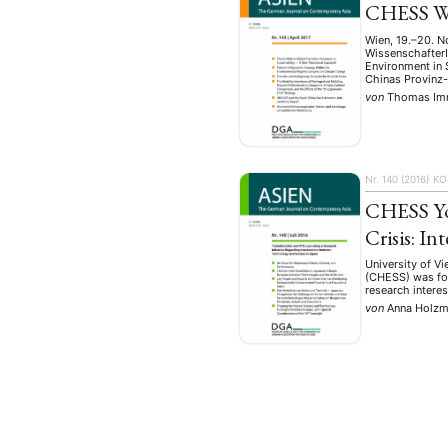
CHESS W
Wien, 19.–20. 
WissenschafterI
Environment in 
Chinas Provinz
von
Thomas Im
Nr. 140 (2016)
KO
CHESS Yo
Crisis: In
University of V
(CHESS) was fou
research interes
von
Anna Holzma