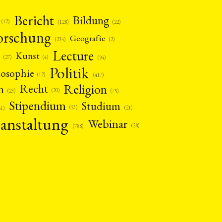
Bericht
Bildung
(12)
(22)
(128)
orschung
Geografie
(2)
(234)
Lecture
Kunst
(4)
(27)
(94)
Politik
losophie
(12)
(417)
Religion
n
Recht
(20)
(75)
(23)
Stipendium
Studium
(53)
(21)
61)
anstaltung
Webinar
(28)
(788)
EBOTE
 SMALL GRANT DER DGA
ng
Bericht
(12)
(128)
Forschung
)
(234)