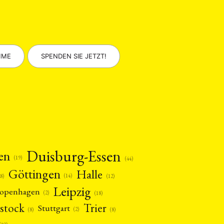
MME
SPENDEN SIE JETZT!
Duisburg-Essen
en
(19)
(44)
Göttingen
Halle
(14)
(12)
28)
Leipzig
openhagen
(2)
(18)
stock
Trier
Stuttgart
(2)
(8)
(8)