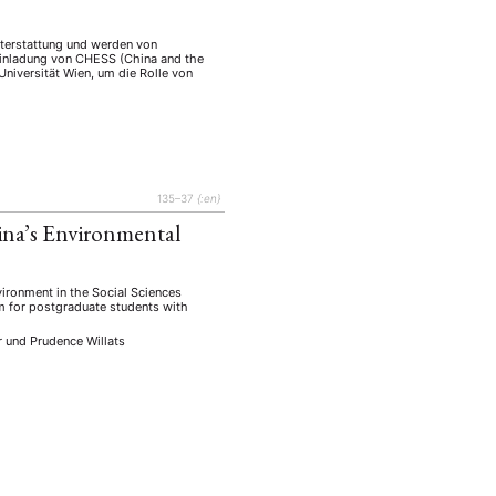
terstattung und werden von
 Einladung von CHESS (China and the
Universität Wien, um die Rolle von
135–37
{:en}
na’s Environmental
vironment in the Social Sciences
um for postgraduate students with
r
und
Prudence Willats