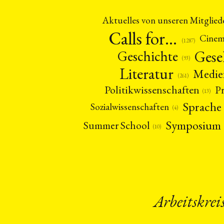
Aktuelles von unseren Mitglied
Calls for…
Cine
(1287)
Gese
Geschichte
(93)
Literatur
Medie
(261)
Politikwissenschaften
P
(13)
Sprache
Sozialwissenschaften
(4)
Symposium
Summer School
(10)
NEWS
ASIEN
ARBEI
Arbeitskrei
Aktuelles von uns
Bildung
Call
(22)