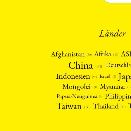
Länder
AS
Afghanistan
Afrika
(22)
(30)
China
Deutschl
(1521)
Ja
Indonesien
Israel
(2)
(97)
Mongolei
Myanmar
(1
(58)
Philippi
Papua-Neuguinea
(5)
Taiwan
Thailand
(41)
(343)