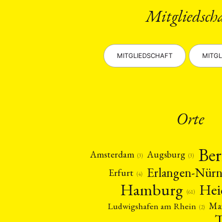
Mitgliedsch
MITGLIEDSCHAFT
MITGL
Orte
Ber
Amsterdam
Augsburg
(3)
(3)
Erlangen-Nür
Erfurt
(4)
Hamburg
Hei
(61)
Ma
Ludwigshafen am Rhein
(2)