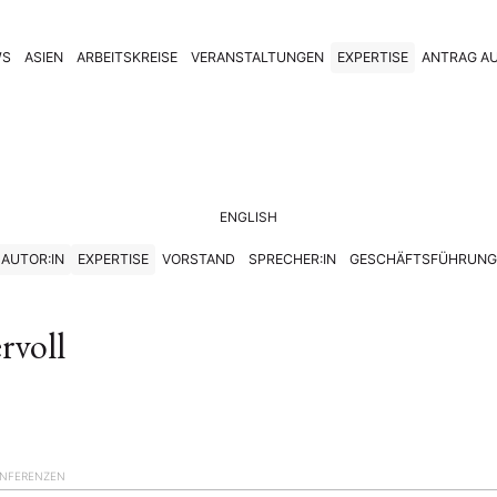
WS
ASIEN
ARBEITSKREISE
VERANSTALTUNGEN
EXPERTISE
ANTRAG AU
ENGLISH
AUTOR:IN
EXPERTISE
VORSTAND
SPRECHER:IN
GESCHÄFTSFÜHRUNG
voll
NFERENZEN