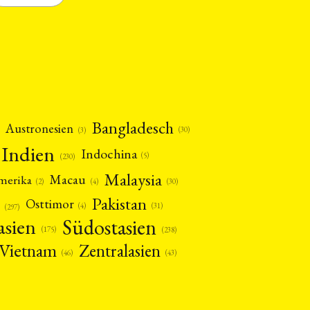
Bangladesch
Austronesien
(30)
(3)
Indien
Indochina
(5)
(230)
Malaysia
Macau
amerika
(4)
(2)
(30)
Pakistan
Osttimor
(4)
(31)
(297)
asien
Südostasien
(175)
(238)
Vietnam
Zentralasien
(46)
(43)