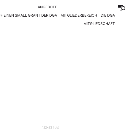
ANGEBOTE
F EINEN SMALL GRANT DER DGA
MITGLIEDERBEREICH
DIE DGA
MITGLIEDSCHAFT
122–23
{:de}