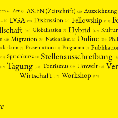
ASIEN (Zeitschrift)
Auszeichnung
Art
ern
(5)
(4)
(25)
F
DGA
Diskussion
Fellowship
ma
(4)
(74)
(92)
(111)
llschaft
Hybrid
Kultur
Globalisation
(7)
(172)
(283)
Online
Migration
n
Phi
Nationalism
(6)
(39)
(24)
(235)
Publikatio
Präsentation
raktikum
Programm
(13)
(5)
(8)
Stellenausschreibung
Sprachkurse
(8)
(36)
(6
Ver
Tagung
Umwelt
Tourismus
(14)
(45)
(32)
(500)
ANG
Wirtschaft
Workshop
(126)
(199)
TSKREISE
VERANSTALTUNGEN
EXPERTISE
ANTRAG AUF EINEN
MITGLIEDERBEREICH
DIE DGA
MITGLIEDSCHAFT
se
eren Mitgliedern
Art
ASIEN (Zeitschrift)
Auszeichnu
(4)
(5)
(25)
s for…
Cinema
DGA
Diskussion
Fellowship
(1287)
(4)
(92)
(74)
(111