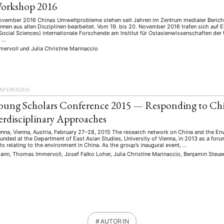
orkshop 2016
November 2016 Chinas Umweltprobleme stehen seit Jahren im Zentrum medialer Berich
nnen aus allen Disziplinen bearbeitet. Vom 19. bis 20. November 2016 trafen sich auf
Social Sciences) internationale Forschende am Institut für Ostasienwissenschaften der 
- …
mervoll
und
Julia Christine Marinaccio
NFERENZEN
ung Scholars Conference 2015 — Responding to Chi
terdisciplinary Approaches
ienna, Vienna, Austria, February 27–28, 2015 The research network on China and the En
nded at the Department of East Asian Studies, University of Vienna, in 2013 as a for
ts relating to the environment in China. As the group’s inaugural event, …
nn, Thomas Immervoll, Josef Falko Loher, Julia Christine Marinaccio, Benjamin Steue
AUTOR:IN