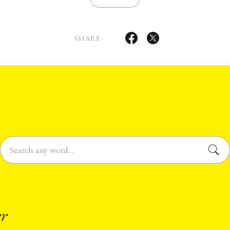
SHARE
er