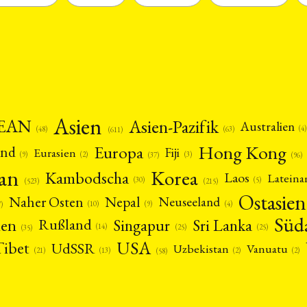
Asien
EAN
Asien-Pazifik
Australien
(4)
(48)
(63)
(611)
Hong Kong
Europa
and
Fiji
Eurasien
(9)
(2)
(3)
(96)
(37)
pan
Korea
Kambodscha
Laos
Latein
(5)
(30)
(523)
(215)
Ostasien
Nepal
Naher Osten
Neuseeland
(4)
(9)
(10)
7)
Süd
nen
Singapur
Sri Lanka
Rußland
(14)
(25)
(25)
(35)
USA
Tibet
UdSSR
Uzbekistan
Vanuatu
(21)
(2)
(2)
(13)
(58)