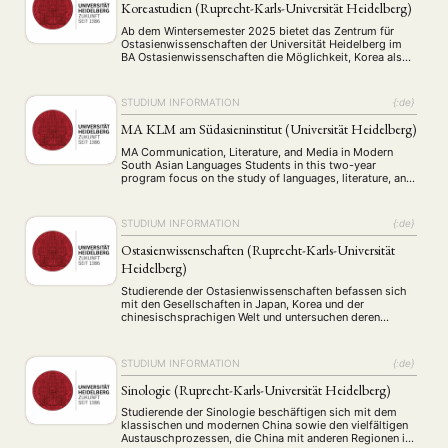
Gegenwart. Das Institut für Kunstgeschichte Ostasiens …
Koreastudien (Ruprecht-Karls-Universität Heidelberg)
Ab dem Wintersemester 2025 bietet das Zentrum für
Ostasienwissenschaften der Universität Heidelberg im
BA Ostasienwissenschaften die Möglichkeit, Korea als
Schwerpunkt zu wählen – entweder als Hauptfach (50%)
oder als Begleitfach (25%) in den Bereichen Sprache
oder Inhalt. Eine Kombination mit Fächern wie
STUDIUM INFORMATION
{:de}
Wirtschafts-, Politik- oder Sozialwissenschaften
ermöglicht eine gezielte interdisziplinäre Ausrichtung.
MA KLM am Südasieninstitut (Universität Heidelberg)
Kontakt Universität Heidelberg webteam@zo.uni-
heidelberg.de …
MA Communication, Literature, and Media in Modern
South Asian Languages Students in this two-year
program focus on the study of languages, literature, and
various media (texts, manuscripts, films, Internet, and
audio sources) in Bengali, Hindi, Urdu, and Tamil. At the
beginning of the program, students choose one of two
STUDIUM INFORMATION
{:de}
available study options. The first option …
Ostasienwissenschaften (Ruprecht-Karls-Universität
Heidelberg)
Studierende der Ostasienwissenschaften befassen sich
mit den Gesellschaften in Japan, Korea und der
chinesischsprachigen Welt und untersuchen deren
historische und kulturelle Entwicklungen, gegenwärtige
Erscheinungsformen und regionalen Zusammenhänge.
Der Studiengang wird vom Zentrum für
STUDIUM INFORMATION
{:de}
Ostasienwissenschaften angeboten, das Teil des Centre
for Asian and Transcultural Studies (CATS), dem Asien-
Sinologie (Ruprecht-Karls-Universität Heidelberg)
Campus der Universität Heidelberg, ist. Asien und seine
Verbindungen …
Studierende der Sinologie beschäftigen sich mit dem
klassischen und modernen China sowie den vielfältigen
Austauschprozessen, die China mit anderen Regionen in