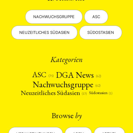
NACHWUCHSGRUPPE
ASC
NEUZEITLICHES SÜDASIEN
SÜDOSTASIEN
Kategorien
DGA News
ASC
(35)
(62)
Nachwuchsgruppe
(62)
Neuzeitliches Südasien
Südostasien
(1)
(13)
Browse
by