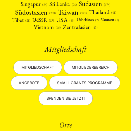
Südasien
Singapur
Sri Lanka
(25)
(25)
(175)
Taiwan
Südostasien
Thailand
(41)
(238)
(343)
USA
Tibet
UdSSR
Uzbekistan
Vanuatu
(2)
(2)
(58)
(13)
(21)
Vietnam
Zentralasien
(46)
(43)
Mitgliedschaft
MITGLIEDSCHAFT
MITGLIEDERBEREICH
ANGEBOTE
SMALL GRANTS PROGRAMME
SPENDEN SIE JETZT!
Orte