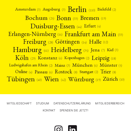
Berlin
Amsterdam
Augsburg
Bielefeld
(2)
(3)
(3)
(110)
Bonn
Bochum
Bremen
(25)
(19)
(33)
Duisburg-Essen
Erfurt
(4)
(44)
Frankfurt am Main
Erlangen-Nürnberg
(16)
(33)
Freiburg
Halle
Göttingen
(12)
(14)
(28)
Hamburg
Heidelberg
Jena
Kiel
(3)
(7)
(61)
(35)
Köln
Leipzig
Konstanz
Kopenhagen
(2)
(6)
(18)
(29)
München
Münster
Mainz
Ludwigshafen am Rhein
(2)
(6)
(3)
(5)
Rostock
Trier
Passau
Online
Stuttgart
(2)
(6)
(4)
(8)
(8)
Tübingen
Wien
Würzburg
Zürich
(10)
(42)
(40)
(19)
MITGLIEDSCHAFT
STUDIUM
DATENSCHUTZERKLÄRUNG
MITGLIEDERBEREICH
KONTAKT
SPENDEN SIE JETZT!