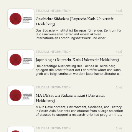
Geschichte und Gegenwart verbinden. Die auf China
bezogenen Studiengänge werden vom Institut für
Sinologie angeboten. An sechs Professuren wird die
STUDIUM INFORMATION
{:de}
chinesischsprachige Welt von rund 35
Wissenschaftlerinnen und Wissenschaftlern in einer
Geschichte Südasiens (Ruprecht-Karls-Universität
deutschlandweit einzigartigen Vielfalt und …
Heidelberg)
Das Südasien-Institut ist Europas führendes Zentrum für
Südasienwissenschaften mit einem aktiven
internationalen Forschungsnetzwerk und einer
hervorragenden Bibliothek. Als zentrale
wissenschaftliche Einrichtung innerhalb der Universität
Heidelberg hat das Südasien-Institut heute sieben
STUDIUM INFORMATION
{:de}
Abteilungen: Anthropologie, Entwicklungsökonomie,
Geographie, Geschichte, Kultur- und
Japanologie (Ruprecht-Karls-Universität Heidelberg)
Religionsgeschichte Südasiens (ehemals Klassische
Indologie), Moderne Südasiatische Sprachen und
Die derzeitige Ausrichtung des Faches in Heidelberg
Literaturen (ehemals Moderne Indologie) sowie
spiegelt die Arbeitsfelder der Lehrkräfte wider und kann
Politikwissenschaft. Mit unseren Außenstellen …
grob wie folgt umrissen werden: japanische Literatur und
japanische Geschichte, Politik und Gesellschaft Japans,
japanische Geistesgeschichte, ausgewählte Bereiche der
Wirtschaft und der Kultur Japans. Hierbei sind die
STUDIUM INFORMATION
{:de}
Grenzen im Bereich der Lehre weiter, in der Forschung
enger gezogen. Kontakt Universität …
MA DESH am Südasieninstitut (Universität
Heidelberg)
MA in Development, Environment, Societies, and History
in South Asia Students can choose from a large selection
NEWS
ASIEN
ARBEITSKREISE
VERANSTALTUNGEN
EXPERTISE
of classes to support a research-oriented program that
engages with historical, social, and current political and
ANGEBOTE
economic developments and events, as well as
geography and environment in the countries of South
STUDIUM INFORMATION
{:de}
ANTRAG AUF EINEN SMALL GRANT DER DGA
MITGLIEDERBEREICH
DIE DGA
Asia: Afghanistan, Bangladesh, Bhutan, India, the