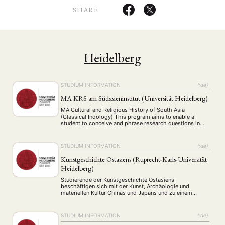
SHARE
Heidelberg
STUDIUM INFORMATION
{:de}
MA KRS am Südasieninstitut (Universität Heidelberg)
MA Cultural and Religious History of South Asia
(Classical Indology) This program aims to enable a
student to conceive and phrase research questions in
the field of Cultural and Religious History of South Asia
and work them out using the scientific methods of the
discipline. During the Master's program, the students
STUDIUM INFORMATION
{:de}
acquire a comprehensive and …
Kunstgeschichte Ostasiens (Ruprecht-Karls-Universität
Heidelberg)
Studierende der Kunstgeschichte Ostasiens
beschäftigen sich mit der Kunst, Archäologie und
materiellen Kultur Chinas und Japans und zu einem
geringeren Teil Koreas. Das Studium behandelt sämtliche
Gattungen, von Malerei und Kalligraphie über Skulptur
und Architektur, bis hin zu Keramik, Kunsthandwerk und
STUDIUM INFORMATION
{:de}
Fotografie sowie alle Epochen vom Neolithikum bis zur