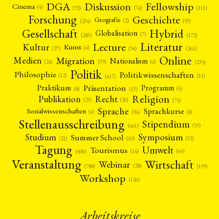
Fellowship
DGA
Diskussion
Cinema
(4)
(92)
(74)
(111)
Forschung
Geschichte
Geografie
(2)
(93)
(234)
Gesellschaft
Hybrid
Globalisation
(7)
(172)
(283)
Literatur
Lecture
Kultur
Kunst
(4)
(27)
(94)
(261)
Online
Migration
Medien
Nationalism
(6)
(24)
(39)
(235)
Politik
Philosophie
Politikwissenschaften
(12)
(13)
(417)
Präsentation
Praktikum
Programm
(5)
(8)
(13)
Religion
Publikation
Recht
(23)
(20)
(75)
Sprache
Sprachkurse
Sozialwissenschaften
(4)
(36)
(8)
Stellenausschreibung
Stipendium
(53)
(661)
Symposium
Studium
Summer School
(21)
(10)
(32)
Tagung
Umwelt
Tourismus
(45)
(14)
(500)
Veranstaltung
Wirtschaft
Webinar
(28)
(788)
(199)
Workshop
(126)
Arbeitskreise