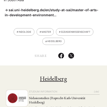
sai.uni-heidelberg.de/en/study-at-sai/master-of-arts-
in-development-environment…
INDOLOGIE
MASTER
SÜDASIENWISSENSCHAFT
HEIDELBERG
SHARE
Heidelberg
STUDIUM INFORMATION
{:de}
Südasienstudien (Ruprecht-Karls-Universität
Heidelberg)