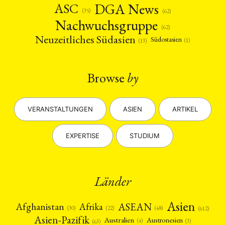
DGA News
ASC
(35)
(62)
Nachwuchsgruppe
(62)
Neuzeitliches Südasien
Südostasien
(1)
(13)
Browse
by
VERANSTALTUNGEN
ASIEN
ARTIKEL
EXPERTISE
STUDIUM
Länder
Asien
Afrika
ASEAN
Afghanistan
(22)
(30)
(48)
(612)
Asien-Pazifik
Australien
Austronesien
(4)
(3)
(63)