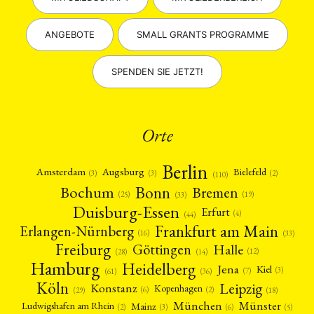
ANGEBOTE
SMALL GRANTS PROGRAMME
SPENDEN SIE JETZT!
Orte
Berlin
Amsterdam
Augsburg
Bielefeld
(2)
(3)
(3)
(110)
Bonn
Bochum
Bremen
(25)
(19)
(33)
Duisburg-Essen
Erfurt
(4)
(44)
Frankfurt am Main
Erlangen-Nürnberg
(16)
(33)
Freiburg
Halle
Göttingen
(12)
(14)
(28)
Hamburg
Heidelberg
Jena
Kiel
(3)
(7)
(61)
(36)
Köln
Leipzig
Konstanz
Kopenhagen
(2)
(6)
(18)
(29)
München
Münster
Mainz
Ludwigshafen am Rhein
(2)
(6)
(3)
(5)