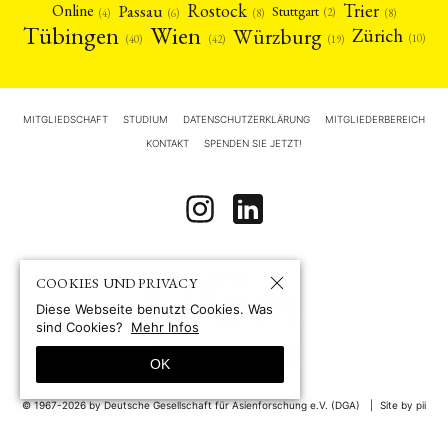
Rostock
Trier
Passau
Online
Stuttgart
(2)
(6)
(4)
(8)
(8)
Tübingen
Wien
Würzburg
Zürich
(10)
(42)
(40)
(19)
MITGLIEDSCHAFT
STUDIUM
DATENSCHUTZERKLÄRUNG
MITGLIEDERBEREICH
KONTAKT
SPENDEN SIE JETZT!
COOKIES UND PRIVACY
Diese Webseite benutzt Cookies. Was
sind Cookies?
Mehr Infos
OK
© 1967-2026 by
Deutsche Gesellschaft für Asienforschung e.V. (DGA)
Site by pii