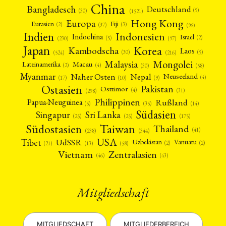
China
Bangladesch
Deutschland
(9)
(30)
(1521)
Hong Kong
Europa
Fiji
Eurasien
(3)
(2)
(37)
(96)
Indien
Indonesien
Indochina
Israel
(2)
(5)
(97)
(230)
Japan
Korea
Kambodscha
Laos
(5)
(30)
(524)
(216)
Mongolei
Malaysia
Macau
Lateinamerika
(4)
(2)
(30)
(58)
Myanmar
Nepal
Naher Osten
Neuseeland
(4)
(17)
(10)
(9)
Ostasien
Pakistan
Osttimor
(4)
(31)
(298)
Philippinen
Rußland
Papua-Neuguinea
(5)
(35)
(14)
Südasien
Singapur
Sri Lanka
(25)
(25)
(175)
Taiwan
Südostasien
Thailand
(41)
(238)
(344)
USA
Tibet
UdSSR
Uzbekistan
Vanuatu
(2)
(2)
(58)
(13)
(21)
Vietnam
Zentralasien
(46)
(43)
Mitgliedschaft
MITGLIEDSCHAFT
MITGLIEDERBEREICH