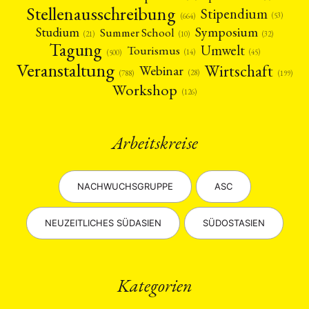
Stellenausschreibung
Stipendium
(53)
(664)
Symposium
Studium
Summer School
(21)
(10)
(32)
Tagung
Umwelt
Tourismus
(45)
(14)
(500)
Veranstaltung
Wirtschaft
Webinar
(28)
(788)
(199)
Workshop
(126)
Arbeitskreise
NACHWUCHSGRUPPE
ASC
NEUZEITLICHES SÜDASIEN
SÜDOSTASIEN
Kategorien