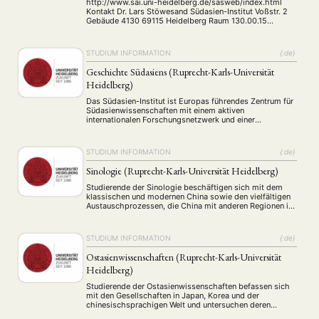
http://www.sai.uni-heidelberg.de/sasweb/index.html
Kontakt Dr. Lars Stöwesand Südasien-Institut Voßstr. 2
Gebäude 4130 69115 Heidelberg Raum 130.00.15
Telefon: +49 6221 54-15205 suedasienstudien@sai.uni-
heidelberg.de Abschlüsse Bachelor: BA Südasienstudien
(25% / 50% / 75% / 100%)
STUDIUM INFORMATION
{:de}
Geschichte Südasiens (Ruprecht-Karls-Universität
Heidelberg)
Das Südasien-Institut ist Europas führendes Zentrum für
Südasienwissenschaften mit einem aktiven
internationalen Forschungsnetzwerk und einer
hervorragenden Bibliothek. Als zentrale
wissenschaftliche Einrichtung innerhalb der Universität
Heidelberg hat das Südasien-Institut heute sieben
STUDIUM INFORMATION
{:de}
Abteilungen: Anthropologie, Entwicklungsökonomie,
Geographie, Geschichte, Kultur- und
Sinologie (Ruprecht-Karls-Universität Heidelberg)
Religionsgeschichte Südasiens (ehemals Klassische
Indologie), Moderne Südasiatische Sprachen und
Studierende der Sinologie beschäftigen sich mit dem
Literaturen (ehemals Moderne Indologie) sowie
klassischen und modernen China sowie den vielfältigen
Politikwissenschaft. Mit unseren Außenstellen …
Austauschprozessen, die China mit anderen Regionen in
Geschichte und Gegenwart verbinden. Die auf China
bezogenen Studiengänge werden vom Institut für
Sinologie angeboten. An sechs Professuren wird die
STUDIUM INFORMATION
{:de}
chinesischsprachige Welt von rund 35
Wissenschaftlerinnen und Wissenschaftlern in einer
Ostasienwissenschaften (Ruprecht-Karls-Universität
deutschlandweit einzigartigen Vielfalt und …
Heidelberg)
Studierende der Ostasienwissenschaften befassen sich
mit den Gesellschaften in Japan, Korea und der
chinesischsprachigen Welt und untersuchen deren
historische und kulturelle Entwicklungen, gegenwärtige