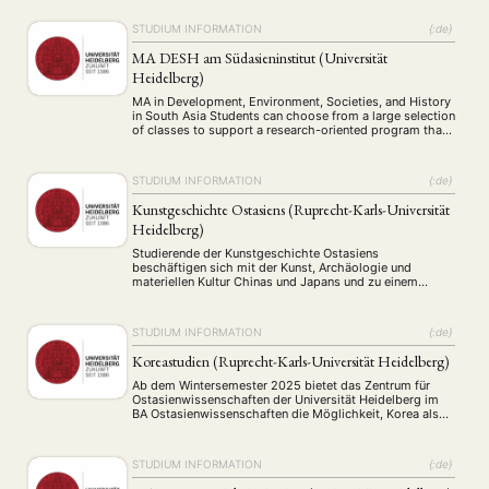
Erscheinungsformen und regionalen Zusammenhänge.
Der Studiengang wird vom Zentrum für
STUDIUM INFORMATION
{:de}
Ostasienwissenschaften angeboten, das Teil des Centre
for Asian and Transcultural Studies (CATS), dem Asien-
MA DESH am Südasieninstitut (Universität
Campus der Universität Heidelberg, ist. Asien und seine
Heidelberg)
Verbindungen …
MA in Development, Environment, Societies, and History
in South Asia Students can choose from a large selection
of classes to support a research-oriented program that
engages with historical, social, and current political and
economic developments and events, as well as
geography and environment in the countries of South
STUDIUM INFORMATION
{:de}
Asia: Afghanistan, Bangladesh, Bhutan, India, the
Maldives, …
Kunstgeschichte Ostasiens (Ruprecht-Karls-Universität
Heidelberg)
Studierende der Kunstgeschichte Ostasiens
beschäftigen sich mit der Kunst, Archäologie und
materiellen Kultur Chinas und Japans und zu einem
geringeren Teil Koreas. Das Studium behandelt sämtliche
Gattungen, von Malerei und Kalligraphie über Skulptur
und Architektur, bis hin zu Keramik, Kunsthandwerk und
STUDIUM INFORMATION
{:de}
Fotografie sowie alle Epochen vom Neolithikum bis zur
Gegenwart. Das Institut für Kunstgeschichte Ostasiens …
Koreastudien (Ruprecht-Karls-Universität Heidelberg)
Ab dem Wintersemester 2025 bietet das Zentrum für
Ostasienwissenschaften der Universität Heidelberg im
BA Ostasienwissenschaften die Möglichkeit, Korea als
Schwerpunkt zu wählen – entweder als Hauptfach (50%)
oder als Begleitfach (25%) in den Bereichen Sprache
oder Inhalt. Eine Kombination mit Fächern wie
STUDIUM INFORMATION
{:de}
Wirtschafts-, Politik- oder Sozialwissenschaften
ermöglicht eine gezielte interdisziplinäre Ausrichtung.