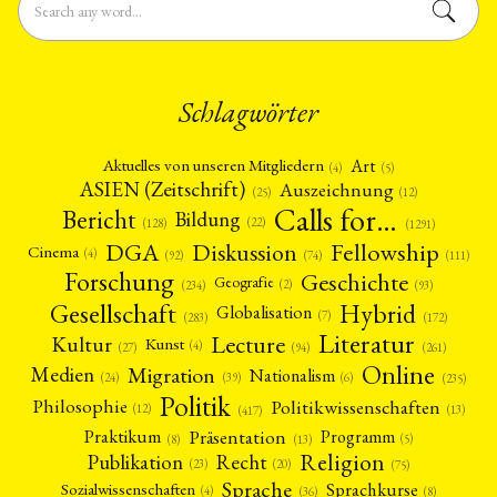
MITGLIEDERBEREICH
KONTAKT
SPENDEN SIE JETZT!
ENGLISH
Schlagwörter
Art
Aktuelles von unseren Mitgliedern
(4)
(5)
ASIEN (Zeitschrift)
Auszeichnung
(12)
(25)
Calls for…
Bericht
Bildung
(22)
(128)
(1291)
Fellowship
DGA
Diskussion
Cinema
(4)
(92)
(74)
(111)
Forschung
Geschichte
Geografie
(2)
(93)
(234)
Gesellschaft
Hybrid
Globalisation
(7)
(172)
(283)
Literatur
Lecture
Kultur
Kunst
(4)
(27)
(94)
(261)
Online
Migration
Medien
Nationalism
(6)
(24)
(39)
(235)
Politik
Philosophie
Politikwissenschaften
(12)
(13)
(417)
Präsentation
Praktikum
Programm
(5)
(8)
(13)
Religion
Publikation
Recht
(23)
(20)
(75)
Sprache
Sprachkurse
Sozialwissenschaften
(4)
(36)
(8)